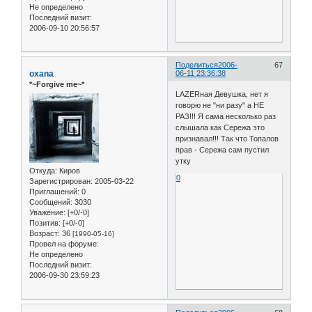
Не определено
Последний визит:
2006-09-10 20:56:57
Поделиться
2006-
67
oxana
06-11 23:36:38
*~Forgive me~*
LAZERная Девушка, нет я
говорю не "ни разу" а НЕ
РАЗ!!! Я сама несколько раз
слышала как Сережа это
признавал!!! Так что Топалов
прав - Сережа сам пустил
утку
Откуда:
Киров
0
Зарегистрирован
: 2005-03-22
Приглашений:
0
Сообщений:
3030
Уважение:
[+0/-0]
Позитив:
[+0/-0]
Возраст:
36
[1990-05-16]
Провел на форуме:
Не определено
Последний визит:
2006-09-30 23:59:23