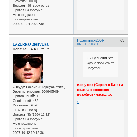
Позитив:
[+0/-0]
Возраст:
36
[1990-07-03]
Провел на форуме:
Не определено
Последний визит:
2009-01-24 20:32:30
Поделиться
2006-
63
LAZERная Девушка
06-10 03:03:00
Don't be F A K E!!!!!!!!
Ой,ну значит это
журналюги что-то
напутали..
или у них (Сергея и Кати) и
Откуда:
Россия (и горжусь этим!)
правда отношения
Зарегистрирован
: 2006-05-09
возобновились... :o:
Приглашений:
0
Сообщений:
482
0
Уважение:
[+0/-0]
Позитив:
[+0/-0]
Возраст:
35
[1990-12-22]
Провел на форуме:
Не определено
Последний визит:
2007-10-12 19:12:36