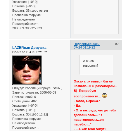
Уважение:
[+0/-0]
Позитив:
[+0/-0]
Возраст:
36
[1990-05-16]
Провел на форуме:
Не определено
Последний визит:
2006-09-30 23:59:23
Поделиться
2006-
87
LAZERная Девушка
07-24 01:19:22
Don't be F A K E!!!!!!!!
А о чем
говорили?
Оксана, знаешь, я бы не
назвала ЭТО разговором...
Откуда:
Россия (и горжусь этим!)
B) Попробую
Зарегистрирован
: 2006-05-09
воспроизвести...
Приглашений:
0
- Алло, Серёжа?
Сообщений:
482
- Да.
Уважение:
[+0/-0]
Позитив:
[+0/-0]
- О, я так рада, что до тебя
Возраст:
35
[1990-12-22]
дозвонилась... * я
Провел на форуме:
недоговорила...он
Не определено
перебил...*
Последний визит:
- ...А как тебя зовут?