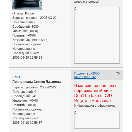
ходило в целом!
0
Откуда:
Киров
Зарегистрирован
: 2005-03-22
Приглашений:
0
Сообщений:
3030
Уважение:
[+0/-0]
Позитив:
[+0/-0]
Возраст:
36
[1990-05-16]
Провел на форуме:
Не определено
Последний визит:
2006-09-30 23:59:23
Поделиться
2006-
76
Love
06-20 15:18:42
Поклонница Сергея Лазарева
В магазинах появился
Зарегистрирован
: 2006-02-22
переизданный диск
Приглашений:
0
Don't be fake с DVD.
Сообщений:
241
Ищите в магазинах.
Уважение:
[+0/-0]
Позитив:
[+0/-0]
Информация с официалки.
Провел на форуме:
0
Не определено
Последний визит:
2006-09-10 20:56:57