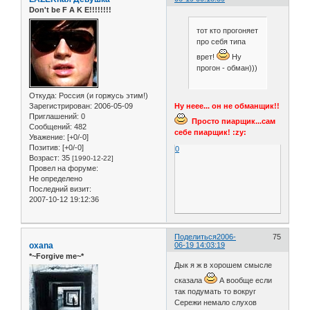
Don't be F A K E!!!!!!!!
тот кто прогоняет
про себя типа
врет!
Ну
прогон - обман)))
Откуда:
Россия (и горжусь этим!)
Ну неее... он не обманщик!!
Зарегистрирован
: 2006-05-09
Приглашений:
0
Просто пиарщик...сам
Сообщений:
482
себе пиарщик! :zy:
Уважение:
[+0/-0]
Позитив:
[+0/-0]
0
Возраст:
35
[1990-12-22]
Провел на форуме:
Не определено
Последний визит:
2007-10-12 19:12:36
Поделиться
2006-
75
oxana
06-19 14:03:19
*~Forgive me~*
Дык я ж в хорошем смысле
сказала
А вообще если
так подумать то вокруг
Сережи немало слухов