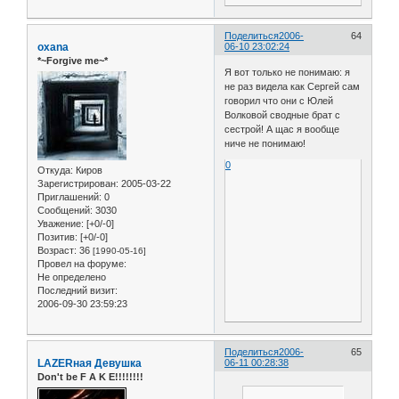
Поделиться
2006-
64
oxana
06-10 23:02:24
*~Forgive me~*
Я вот только не понимаю: я
не раз видела как Сергей сам
говорил что они с Юлей
Волковой сводные брат с
сестрой! А щас я вообще
ниче не понимаю!
0
Откуда:
Киров
Зарегистрирован
: 2005-03-22
Приглашений:
0
Сообщений:
3030
Уважение:
[+0/-0]
Позитив:
[+0/-0]
Возраст:
36
[1990-05-16]
Провел на форуме:
Не определено
Последний визит:
2006-09-30 23:59:23
Поделиться
2006-
65
LAZERная Девушка
06-11 00:28:38
Don't be F A K E!!!!!!!!