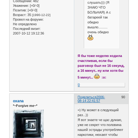
Сообщений:
482
слушать))) (Я
Уважение:
[+0/-0]
ЗНАЮ ЧТО
Позитив:
[+0/-0]
БОЛЬНАЯ) А с
Возраст:
35
[1990-12-22]
батареей так
Провел на форуме:
обидно
Не определено
вышло..........
Последний визит:
очень обидно
2007-10-12 19:12:36
Я бы тоже неделю ходила
счастливая, если бы
разговор был не 16 секунд,
а 16 минут.. ну или хотя бы
5 минут...
:o:
0
Поделиться
2006-
90
oxana
08-14 22:41:57
*~Forgive me~*
=) Ну может в следующий
раз...))
Я вот знаете че щас думаю,
уже не секрет что половина
нашей эстрады употребляют
наркотики, нюхают чтобы