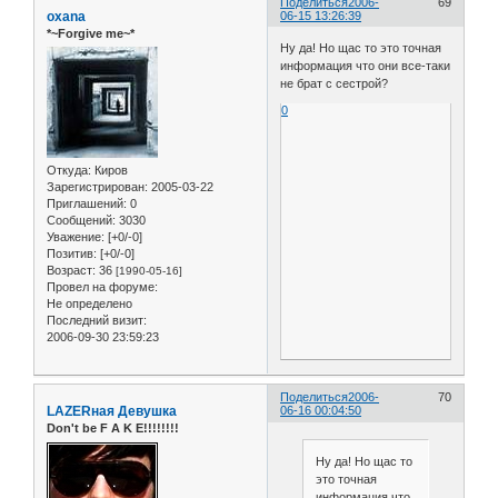
Поделиться
2006-
69
oxana
06-15 13:26:39
*~Forgive me~*
Ну да! Но щас то это точная
информация что они все-таки
не брат с сестрой?
0
Откуда:
Киров
Зарегистрирован
: 2005-03-22
Приглашений:
0
Сообщений:
3030
Уважение:
[+0/-0]
Позитив:
[+0/-0]
Возраст:
36
[1990-05-16]
Провел на форуме:
Не определено
Последний визит:
2006-09-30 23:59:23
Поделиться
2006-
70
LAZERная Девушка
06-16 00:04:50
Don't be F A K E!!!!!!!!
Ну да! Но щас то
это точная
информация что