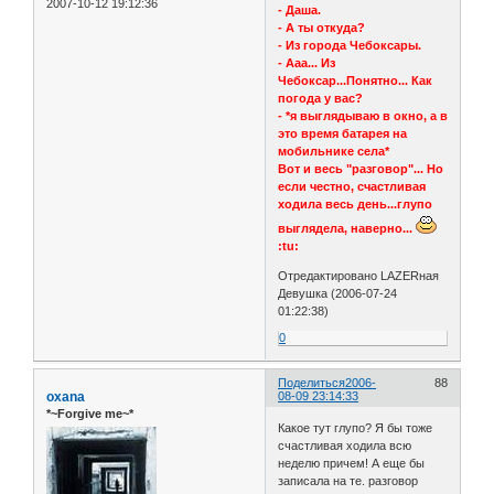
2007-10-12 19:12:36
- Даша.
- А ты откуда?
- Из города Чебоксары.
- Ааа... Из
Чебоксар...Понятно... Как
погода у вас?
- *я выглядываю в окно, а в
это время батарея на
мобильнике села*
Вот и весь "разговор"... Но
если честно, счастливая
ходила весь день...глупо
выглядела, наверно...
:tu:
Отредактировано LAZERная
Девушка (2006-07-24
01:22:38)
0
Поделиться
2006-
88
oxana
08-09 23:14:33
*~Forgive me~*
Какое тут глупо? Я бы тоже
счастливая ходила всю
неделю причем! А еще бы
записала на те. разговор