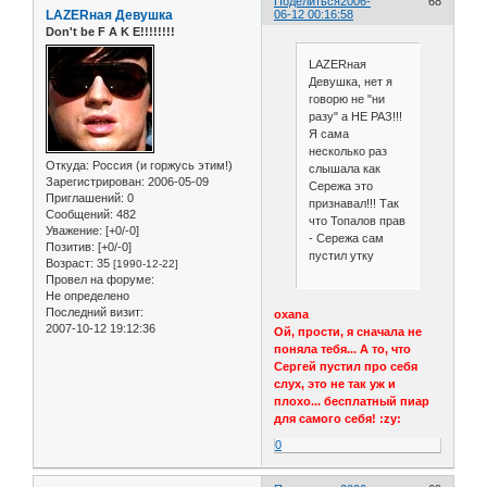
Поделиться
2006-
68
LAZERная Девушка
06-12 00:16:58
Don't be F A K E!!!!!!!!
LAZERная
Девушка, нет я
говорю не "ни
разу" а НЕ РАЗ!!!
Я сама
несколько раз
Откуда:
Россия (и горжусь этим!)
слышала как
Зарегистрирован
: 2006-05-09
Сережа это
Приглашений:
0
признавал!!! Так
Сообщений:
482
что Топалов прав
Уважение:
[+0/-0]
- Сережа сам
Позитив:
[+0/-0]
пустил утку
Возраст:
35
[1990-12-22]
Провел на форуме:
Не определено
Последний визит:
oxana
2007-10-12 19:12:36
Ой, прости, я сначала не
поняла тебя... А то, что
Сергей пустил про себя
слух, это не так уж и
плохо... бесплатный пиар
для самого себя! :zy:
0