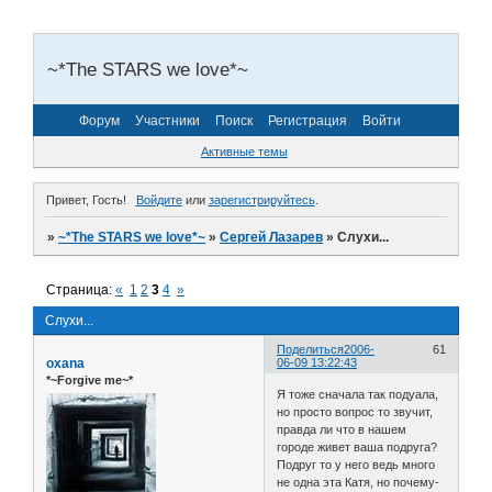
~*The STARS we love*~
Форум
Участники
Поиск
Регистрация
Войти
Активные темы
Привет, Гость!
Войдите
или
зарегистрируйтесь
.
»
~*The STARS we love*~
»
Сергей Лазарев
»
Слухи...
Страница:
«
1
2
3
4
»
Слухи...
Поделиться
2006-
61
oxana
06-09 13:22:43
*~Forgive me~*
Я тоже сначала так подуала,
но просто вопрос то звучит,
правда ли что в нашем
городе живет ваша подруга?
Подруг то у него ведь много
не одна эта Катя, но почему-