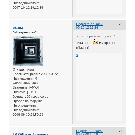
Последний визит:
2007-10-12 19:12:36
Поделиться
2006-
73
oxana
06-18 12:17:24
*~Forgive me~*
тот кто прогоняет про себя
типа врет!
Ну прогон -
обман)))
0
Откуда:
Киров
Зарегистрирован
: 2005-03-22
Приглашений:
0
Сообщений:
3030
Уважение:
[+0/-0]
Позитив:
[+0/-0]
Возраст:
36
[1990-05-16]
Провел на форуме:
Не определено
Последний визит:
2006-09-30 23:59:23
Поделиться
2006-
74
LAZERная Девушка
06-19 00:18:39