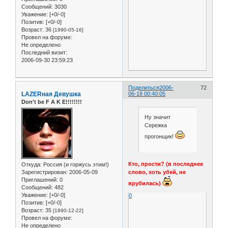
Сообщений:
3030
Уважение:
[+0/-0]
Позитив:
[+0/-0]
Возраст:
36
[1990-05-16]
Провел на форуме:
Не определено
Последний визит:
2006-09-30 23:59:23
Поделиться
2006-
72
LAZERная Девушка
06-18 00:40:05
Don't be F A K E!!!!!!!!
Ну значит
Сережка
прогонщик!
Кто, прости? (в последнее
Откуда:
Россия (и горжусь этим!)
слово, хоть убей, не
Зарегистрирован
: 2006-05-09
Приглашений:
0
врубилась)
Сообщений:
482
Уважение:
[+0/-0]
0
Позитив:
[+0/-0]
Возраст:
35
[1990-12-22]
Провел на форуме:
Не определено