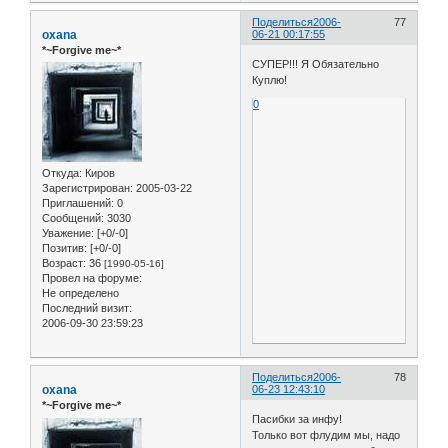
Поделиться
2006-
77
oxana
06-21 00:17:55
*~Forgive me~*
СУПЕР!!! Я Обязательно
Куплю!
0
Откуда:
Киров
Зарегистрирован
: 2005-03-22
Приглашений:
0
Сообщений:
3030
Уважение:
[+0/-0]
Позитив:
[+0/-0]
Возраст:
36
[1990-05-16]
Провел на форуме:
Не определено
Последний визит:
2006-09-30 23:59:23
Поделиться
2006-
78
oxana
06-23 12:43:10
*~Forgive me~*
Пасибки за инфу!
Только вот флудим мы, надо