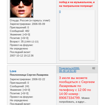
побед и на музыкальном, и
на театральном поприще!
0
Откуда:
Россия (и горжусь этим!)
Зарегистрирован
: 2006-05-09
Приглашений:
0
Сообщений:
482
Уважение:
[+0/-0]
Позитив:
[+0/-0]
Возраст:
35
[1990-12-22]
Провел на форуме:
Не определено
Последний визит:
2007-10-12 19:12:36
Поделиться
2006-
82
Love
06-30 14:51:40
Поклонница Сергея Лазарева
3 июля вы можете
Зарегистрирован
: 2006-02-22
пообщаться с Сергеем
Приглашений:
0
Лазаревым по
Сообщений:
241
телефону с 12:00 по
Уважение:
[+0/-0]
Позитив:
[+0/-0]
14:00 номер :
Провел на форуме:
89067334799.
Можно
Не определено
попробовать, а вдруг...
Последний визит: