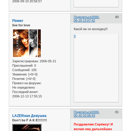
2006-09-10 20:56:57
Поделиться
2006-
80
Flower
06-29 13:07:42
live for love
Какой же он молодец!!!
0
Зарегистрирован
: 2006-05-21
Приглашений:
0
Сообщений:
105
Уважение:
[+0/-0]
Позитив:
[+0/-0]
Провел на форуме:
Не определено
Последний визит:
2006-12-13 17:55:15
Поделиться
2006-
81
LAZERная Девушка
06-30 03:08:43
Don't be F A K E!!!!!!!!
Поздравляю Серёжку! И
желаю ему дальнейших