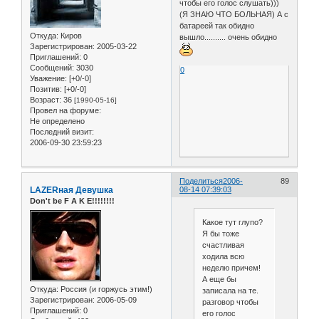
чтобы его голос слушать)))
(Я ЗНАЮ ЧТО БОЛЬНАЯ) А с
батареей так обидно
Откуда:
Киров
вышло.......... очень обидно
Зарегистрирован
: 2005-03-22
Приглашений:
0
Сообщений:
3030
0
Уважение:
[+0/-0]
Позитив:
[+0/-0]
Возраст:
36
[1990-05-16]
Провел на форуме:
Не определено
Последний визит:
2006-09-30 23:59:23
Поделиться
2006-
89
LAZERная Девушка
08-14 07:39:03
Don't be F A K E!!!!!!!!
Какое тут глупо?
Я бы тоже
счастливая
ходила всю
неделю причем!
А еще бы
Откуда:
Россия (и горжусь этим!)
записала на те.
Зарегистрирован
: 2006-05-09
разговор чтобы
Приглашений:
0
его голос