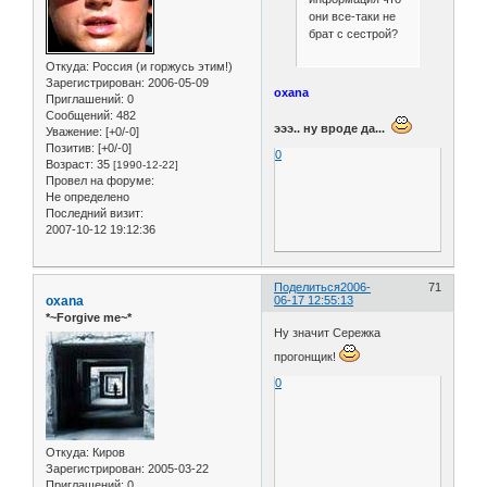
они все-таки не
брат с сестрой?
Откуда:
Россия (и горжусь этим!)
Зарегистрирован
: 2006-05-09
oxana
Приглашений:
0
Сообщений:
482
эээ.. ну вроде да...
Уважение:
[+0/-0]
Позитив:
[+0/-0]
0
Возраст:
35
[1990-12-22]
Провел на форуме:
Не определено
Последний визит:
2007-10-12 19:12:36
Поделиться
2006-
71
oxana
06-17 12:55:13
*~Forgive me~*
Ну значит Сережка
прогонщик!
0
Откуда:
Киров
Зарегистрирован
: 2005-03-22
Приглашений:
0