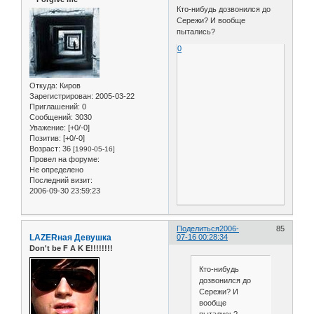
Кто-нибудь дозвонился до
Сережи? И вообще
пытались?
0
Откуда:
Киров
Зарегистрирован
: 2005-03-22
Приглашений:
0
Сообщений:
3030
Уважение:
[+0/-0]
Позитив:
[+0/-0]
Возраст:
36
[1990-05-16]
Провел на форуме:
Не определено
Последний визит:
2006-09-30 23:59:23
Поделиться
2006-
85
LAZERная Девушка
07-16 00:28:34
Don't be F A K E!!!!!!!!
Кто-нибудь
дозвонился до
Сережи? И
вообще