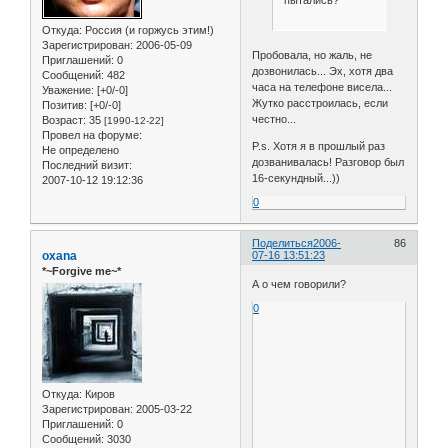
пытались?
Откуда:
Россия (и горжусь этим!)
Зарегистрирован
: 2006-05-09
Пробовала, но жаль, не
Приглашений:
0
дозвонилась... Эх, хотя два
Сообщений:
482
часа на телефоне висела...
Уважение:
[+0/-0]
Жутко расстроилась, если
Позитив:
[+0/-0]
честно...
Возраст:
35
[1990-12-22]
Провел на форуме:
P.s. Хотя я в прошлый раз
Не определено
дозванивалась! Разговор был
Последний визит:
16-секундный...))
2007-10-12 19:12:36
0
Поделиться
2006-
86
oxana
07-16 13:51:23
*~Forgive me~*
А о чем говорили?
0
Откуда:
Киров
Зарегистрирован
: 2005-03-22
Приглашений:
0
Сообщений:
3030