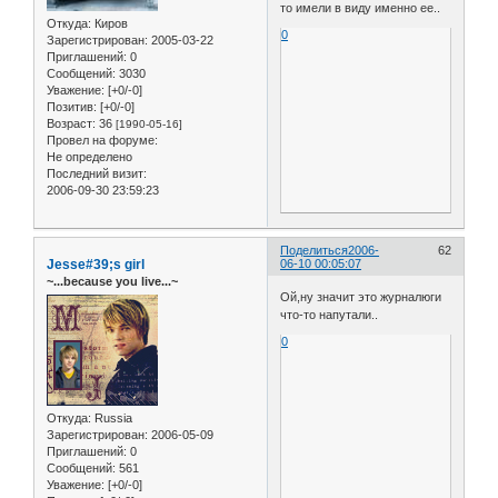
то имели в виду именно ее..
Откуда:
Киров
0
Зарегистрирован
: 2005-03-22
Приглашений:
0
Сообщений:
3030
Уважение:
[+0/-0]
Позитив:
[+0/-0]
Возраст:
36
[1990-05-16]
Провел на форуме:
Не определено
Последний визит:
2006-09-30 23:59:23
Поделиться
2006-
62
Jesse#39;s girl
06-10 00:05:07
~...because you live...~
Ой,ну значит это журналюги
что-то напутали..
0
Откуда:
Russia
Зарегистрирован
: 2006-05-09
Приглашений:
0
Сообщений:
561
Уважение:
[+0/-0]