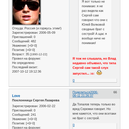
Я вот только не
понимаю: я не
раз видела как
Сергей сам
говорил что они с
Юлей Волковой
Откуда:
Россия (и горжусь этим!)
сводные брат с
Зарегистрирован
: 2006-05-09
сестрой! А щас я
Приглашений:
0
вообще ниче не
Сообщений:
482
понимаю!
Уважение:
[+0/-0]
Позитив:
[+0/-0]
Возраст:
35
[1990-12-22]
Я тож не слышала, но Влад
Провел на форуме:
Не определено
недавно объявил, что типа
Последний визит:
Сергей сам такой слух
2007-10-12 19:12:36
запустил... :o:
0
Поделиться
2006-
66
Love
06-11 21:26:37
Поклонница Сергея Лазарева
Да Топалов теперь только во
Зарегистрирован
: 2006-02-22
вред Сережки говорит. Но
Приглашений:
0
мне кажется, что они всетаки
Сообщений:
241
не брат с сестрой.
Уважение:
[+0/-0]
Позитив:
[+0/-0]
0
Провел на форуме: