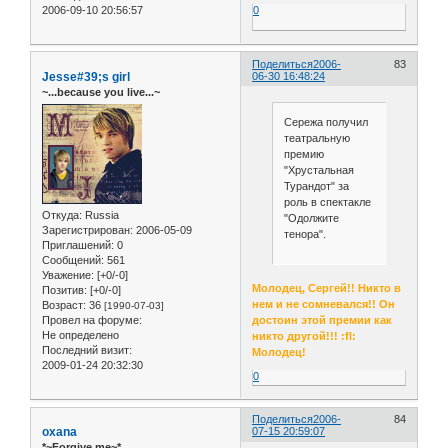
2006-09-10 20:56:57
0
Поделиться
2006-
83
Jesse#39;s girl
06-30 16:48:24
~...because you live...~
Сережа получил
театральную
премию
"Хрустальная
Турандот" за
роль в спектакле
Откуда:
Russia
"Одолжите
Зарегистрирован
: 2006-05-09
тенора".
Приглашений:
0
Сообщений:
561
Уважение:
[+0/-0]
Молодец, Сергей!! Никто в
Позитив:
[+0/-0]
нем и не сомневался!! Он
Возраст:
36
[1990-07-03]
достоин этой премии как
Провел на форуме:
Не определено
никто другой!!! :fl:
Последний визит:
Молодец!
2009-01-24 20:32:30
0
Поделиться
2006-
84
oxana
07-15 20:59:07
*~Forgive me~*