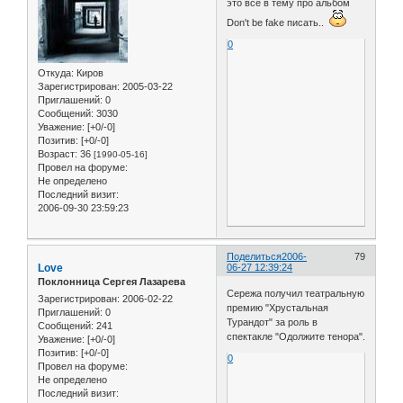
это все в тему про альбом
Don't be fake писать..
0
Откуда:
Киров
Зарегистрирован
: 2005-03-22
Приглашений:
0
Сообщений:
3030
Уважение:
[+0/-0]
Позитив:
[+0/-0]
Возраст:
36
[1990-05-16]
Провел на форуме:
Не определено
Последний визит:
2006-09-30 23:59:23
Поделиться
2006-
79
Love
06-27 12:39:24
Поклонница Сергея Лазарева
Сережа получил театральную
Зарегистрирован
: 2006-02-22
премию "Хрустальная
Приглашений:
0
Турандот" за роль в
Сообщений:
241
спектакле "Одолжите тенора".
Уважение:
[+0/-0]
Позитив:
[+0/-0]
0
Провел на форуме:
Не определено
Последний визит: