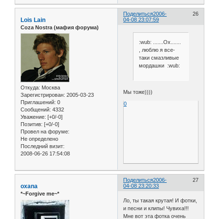
Поделиться
2006-
26
Lois Lain
04-08 23:07:59
Coza Nostra (мафия форума)
:wub: .......Ох.......
, люблю я все-
таки смазливые
мордашки :wub:
Откуда:
Москва
Мы тоже))))
Зарегистрирован
: 2005-03-23
Приглашений:
0
0
Сообщений:
4332
Уважение:
[+0/-0]
Позитив:
[+0/-0]
Провел на форуме:
Не определено
Последний визит:
2008-06-26 17:54:08
Поделиться
2006-
27
oxana
04-08 23:20:33
*~Forgive me~*
Ло, ты такая крутая! И фотки,
и песни и клипы! Чувиха!!!
Мне вот эта фотка очень