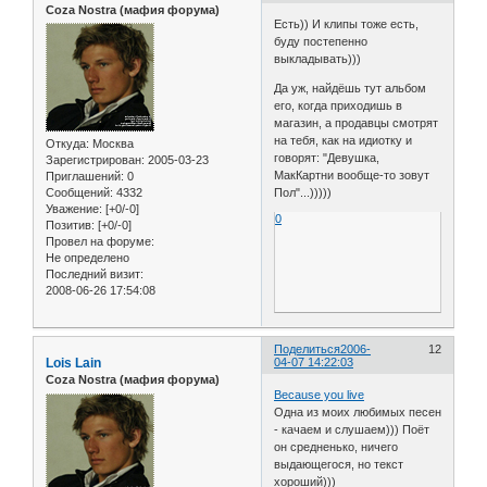
Coza Nostra (мафия форума)
Есть)) И клипы тоже есть,
буду постепенно
выкладывать)))
Да уж, найдёшь тут альбом
его, когда приходишь в
магазин, а продавцы смотрят
на тебя, как на идиотку и
Откуда:
Москва
говорят: "Девушка,
Зарегистрирован
: 2005-03-23
МакКартни вообще-то зовут
Приглашений:
0
Сообщений:
4332
Пол"...)))))
Уважение:
[+0/-0]
0
Позитив:
[+0/-0]
Провел на форуме:
Не определено
Последний визит:
2008-06-26 17:54:08
Поделиться
2006-
12
Lois Lain
04-07 14:22:03
Coza Nostra (мафия форума)
Because you live
Одна из моих любимых песен
- качаем и слушаем))) Поёт
он средненько, ничего
выдающегося, но текст
хороший)))