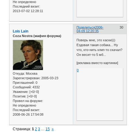
Не определено
Последний визит:
2013-07-02 12:28:11
Поделиться
2006-
30
Lois Lain
04-09 12:20:35
Coza Nostra (мафия форума)
Поверь мне, это хаски)))
Ездовая такая собака... Ну
что, кто-нить клип-то скачал?
Он весит-то 5 мб...
[реклама вместо картинки]
0
Откуда:
Москва
Зарегистрирован
: 2005-03-23
Приглашений:
0
Сообщений:
4332
Уважение:
[+0/-0]
Позитив:
[+0/-0]
Провел на форуме:
Не определено
Последний визит:
2008-06-26 17:54:08
Страница:
1
2
3
…
15
»