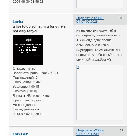
2006-09-30 23:59:23
Поделиться
2006-
10
Lenka
04-07 07:20:24
u live to do something for others
ну на многих похож =))) я
not only for you
смотерла кусками сериал по
ТВ3 и еще одну песню
слышала она была в
саундтреке к Смолвилю..Ло
песни его у тебя есть? а то не
могу найти альбом =((
0
Откуда:
Питер
Зарегистрирован
: 2005-03-21
Приглашений:
0
Сообщений:
3546
Уважение:
[+0/-0]
Позитив:
[+0/-0]
Возраст:
46
[1980-07-06]
Провел на форуме:
Не определено
Последний визит:
2013-07-02 12:28:11
Поделиться
2006-
11
Lois Lain
04-07 14:14:32