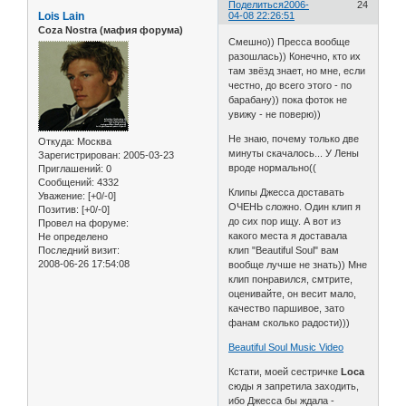
Поделиться
2006-
24
Lois Lain
04-08 22:26:51
Coza Nostra (мафия форума)
Смешно)) Пресса вообще
разошлась)) Конечно, кто их
там звёзд знает, но мне, если
честно, до всего этого - по
барабану)) пока фоток не
увижу - не поверю))
Не знаю, почему только две
Откуда:
Москва
минуты скачалось... У Лены
Зарегистрирован
: 2005-03-23
вроде нормально((
Приглашений:
0
Сообщений:
4332
Клипы Джесса доставать
Уважение:
[+0/-0]
ОЧЕНЬ сложно. Один клип я
Позитив:
[+0/-0]
до сих пор ищу. А вот из
Провел на форуме:
какого места я доставала
Не определено
Последний визит:
клип "Beautiful Soul" вам
2008-06-26 17:54:08
вообще лучше не знать)) Мне
клип понравился, смтрите,
оценивайте, он весит мало,
качество паршивое, зато
фанам сколько радости)))
Beautiful Soul Music Video
Кстати, моей сестричке
Loсa
сюды я запретила заходить,
ибо Джесса бы ждала -