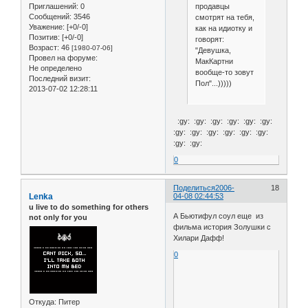
Приглашений:
0
продавцы
Сообщений:
3546
смотрят на тебя,
Уважение:
[+0/-0]
как на идиотку и
Позитив:
[+0/-0]
говорят:
Возраст:
46
[1980-07-06]
"Девушка,
Провел на форуме:
МакКартни
Не определено
вообще-то зовут
Последний визит:
Пол"...)))))
2013-07-02 12:28:11
:gy: :gy: :gy: :gy: :gy: :gy:
:gy: :gy: :gy: :gy: :gy: :gy:
:gy: :gy:
0
Поделиться
2006-
18
Lenka
04-08 02:44:53
u live to do something for others
А Бьютифул соул еще из
not only for you
фильма история Золушки с
Хилари Дафф!
0
Откуда:
Питер