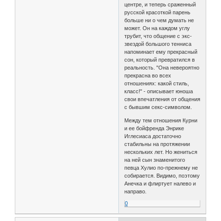
центре, и теперь сраженный
русской красоткой парень
больше ни о чем думать не
может. Он на каждом углу
трубит, что общение с экс-
звездой большого тенниса
напоминает ему прекрасный
сон, который превратился в
реальность. "Она невероятно
прекрасна во всех
отношениях: какой стиль,
класс!" - описывает юноша
свои впечатления от общения
с бывшим секс-символом.
Между тем отношения Курни
и ее бойфренда Энрике
Иглесиаса достаточно
стабильны на протяжении
нескольких лет. Но жениться
на ней сын знаменитого
певца Хулио по-прежнему не
собирается. Видимо, поэтому
Анечка и флиртует налево и
направо.
0