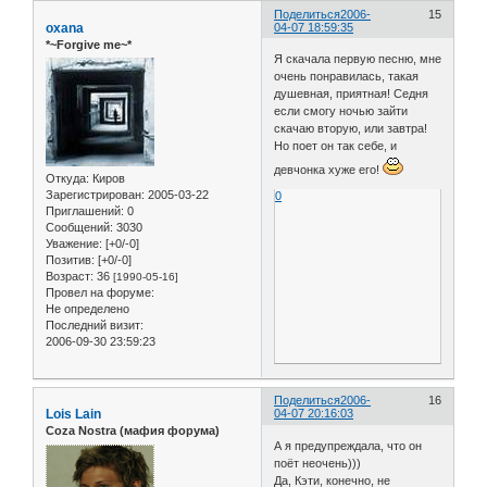
Поделиться
2006-
15
oxana
04-07 18:59:35
*~Forgive me~*
Я скачала первую песню, мне
очень понравилась, такая
душевная, приятная! Седня
если смогу ночью зайти
скачаю вторую, или завтра!
Но поет он так себе, и
девчонка хуже его!
Откуда:
Киров
Зарегистрирован
: 2005-03-22
0
Приглашений:
0
Сообщений:
3030
Уважение:
[+0/-0]
Позитив:
[+0/-0]
Возраст:
36
[1990-05-16]
Провел на форуме:
Не определено
Последний визит:
2006-09-30 23:59:23
Поделиться
2006-
16
Lois Lain
04-07 20:16:03
Coza Nostra (мафия форума)
А я предупреждала, что он
поёт неочень)))
Да, Кэти, конечно, не