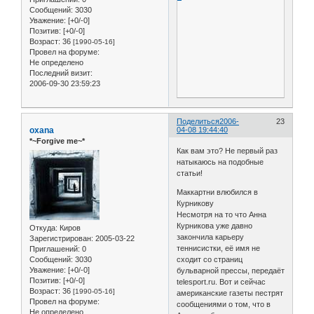
Сообщений:
3030
Уважение:
[+0/-0]
Позитив:
[+0/-0]
Возраст:
36
[1990-05-16]
Провел на форуме:
Не определено
Последний визит:
2006-09-30 23:59:23
Поделиться
2006-
23
oxana
04-08 19:44:40
*~Forgive me~*
Как вам это? Не первый раз
натыкаюсь на подобные
статьи!
Маккартни влюбился в
Курникову
Несмотря на то что Анна
Курникова уже давно
Откуда:
Киров
закончила карьеру
Зарегистрирован
: 2005-03-22
теннисистки, её имя не
Приглашений:
0
Сообщений:
3030
сходит со страниц
Уважение:
[+0/-0]
бульварной прессы, передаёт
Позитив:
[+0/-0]
telesport.ru. Вот и сейчас
Возраст:
36
[1990-05-16]
американские газеты пестрят
Провел на форуме:
сообщениями о том, что в
Не определено