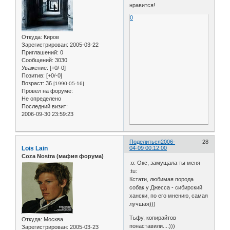
нравится!
0
Откуда:
Киров
Зарегистрирован
: 2005-03-22
Приглашений:
0
Сообщений:
3030
Уважение:
[+0/-0]
Позитив:
[+0/-0]
Возраст:
36
[1990-05-16]
Провел на форуме:
Не определено
Последний визит:
2006-09-30 23:59:23
Поделиться
2006-
28
Lois Lain
04-09 00:12:00
Coza Nostra (мафия форума)
:o: Окс, замущала ты меня
:tu:
Кстати, любимая порода
собак у Джесса - сибирский
хански, по его мнению, самая
лучшая)))
Тьфу, копирайтов
Откуда:
Москва
понаставили....)))
Зарегистрирован
: 2005-03-23