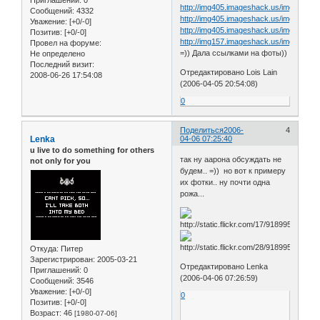
http://img405.imageshack.us/img405/51
Сообщений:
4332
http://img405.imageshack.us/img405/73
Уважение:
[+0/-0]
http://img405.imageshack.us/img405/85
Позитив:
[+0/-0]
http://img157.imageshack.us/img157/215
Провел на форуме:
=)) Дала ссылками на фоты))
Не определено
Последний визит:
Отредактировано Lois Lain
2008-06-26 17:54:08
(2006-04-05 20:54:08)
0
Поделиться
2006-
4
Lenka
04-06 07:25:40
u live to do something for others
так ну аарона обсуждать не
not only for you
будем.. =)) но вот к примеру
их фотки.. ну почти одна
рожа...
Откуда:
Питер
Зарегистрирован
: 2005-03-21
Отредактировано Lenka
Приглашений:
0
(2006-04-06 07:26:59)
Сообщений:
3546
Уважение:
[+0/-0]
0
Позитив:
[+0/-0]
Возраст:
46
[1980-07-06]