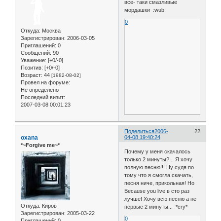
все- таки смазливые
мордашки :wub:
0
Откуда:
Москва
Зарегистрирован
: 2006-03-05
Приглашений:
0
Сообщений:
90
Уважение:
[+0/-0]
Позитив:
[+0/-0]
Возраст:
44
[1982-08-02]
Провел на форуме:
Не определено
Последний визит:
2007-03-08 00:01:23
Поделиться
2006-
22
oxana
04-08 19:40:24
*~Forgive me~*
Почему у меня скачалось
только 2 минуты?... Я хочу
полную песню!!! Ну судя по
тому что я смогла скачать,
песня ниче, прикольная! Но
Because you live в сто раз
лучше! Хочу всю песню а не
Откуда:
Киров
первые 2 минуты... *cry*
Зарегистрирован
: 2005-03-22
0
Приглашений:
0