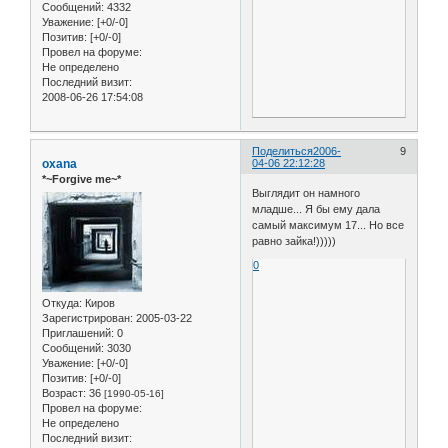
Сообщений:
4332
Уважение:
[+0/-0]
Позитив:
[+0/-0]
Провел на форуме:
Не определено
Последний визит:
2008-06-26 17:54:08
Поделиться
2006-
9
oxana
04-06 22:12:28
*~Forgive me~*
Выглядит он намного
младше... Я бы ему дала
самый максимум 17... Но все
равно зайка!)))))
0
Откуда:
Киров
Зарегистрирован
: 2005-03-22
Приглашений:
0
Сообщений:
3030
Уважение:
[+0/-0]
Позитив:
[+0/-0]
Возраст:
36
[1990-05-16]
Провел на форуме:
Не определено
Последний визит: