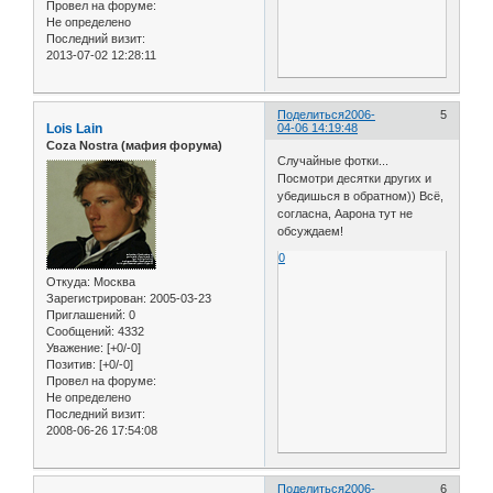
Провел на форуме:
Не определено
Последний визит:
2013-07-02 12:28:11
Поделиться
2006-
5
Lois Lain
04-06 14:19:48
Coza Nostra (мафия форума)
Случайные фотки...
Посмотри десятки других и
убедишься в обратном)) Всё,
согласна, Аарона тут не
обсуждаем!
0
Откуда:
Москва
Зарегистрирован
: 2005-03-23
Приглашений:
0
Сообщений:
4332
Уважение:
[+0/-0]
Позитив:
[+0/-0]
Провел на форуме:
Не определено
Последний визит:
2008-06-26 17:54:08
Поделиться
2006-
6