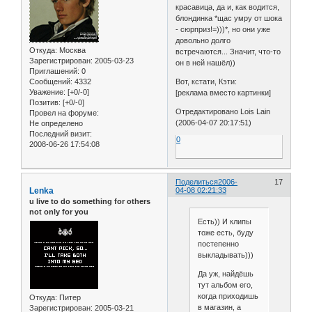
красавица, да и, как водится,
блондинка *щас умру от шока
- сюрприз!=)))*, но они уже
довольно долго
Откуда:
Москва
встречаются... Значит, что-то
Зарегистрирован
: 2005-03-23
он в ней нашёл))
Приглашений:
0
Сообщений:
4332
Вот, кстати, Кэти:
Уважение:
[+0/-0]
[реклама вместо картинки]
Позитив:
[+0/-0]
Отредактировано Lois Lain
Провел на форуме:
(2006-04-07 20:17:51)
Не определено
Последний визит:
0
2008-06-26 17:54:08
Поделиться
2006-
17
Lenka
04-08 02:21:33
u live to do something for others
not only for you
Есть)) И клипы
тоже есть, буду
постепенно
выкладывать)))
Да уж, найдёшь
тут альбом его,
когда приходишь
Откуда:
Питер
в магазин, а
Зарегистрирован
: 2005-03-21