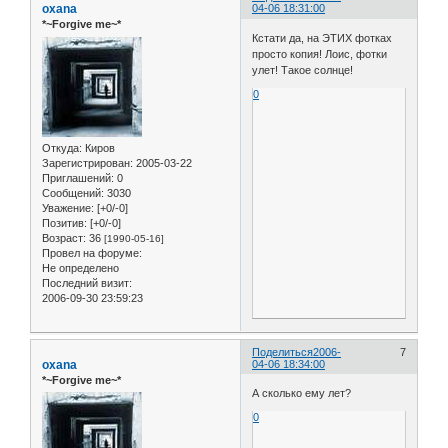
oxana
04-06 18:31:00
*~Forgive me~*
Кстати да, на ЭТИХ фотках
просто копия! Лоис, фотки
улет! Такое солнце!
0
Откуда:
Киров
Зарегистрирован
: 2005-03-22
Приглашений:
0
Сообщений:
3030
Уважение:
[+0/-0]
Позитив:
[+0/-0]
Возраст:
36
[1990-05-16]
Провел на форуме:
Не определено
Последний визит:
2006-09-30 23:59:23
Поделиться
2006-
7
oxana
04-06 18:34:00
*~Forgive me~*
А сколько ему лет?
0