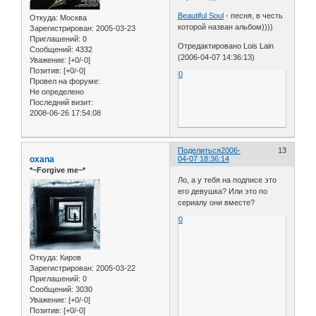
Beautiful Soul
- песня, в честь
Откуда:
Москва
которой назван альбом))))
Зарегистрирован
: 2005-03-23
Приглашений:
0
Отредактировано Lois Lain
Сообщений:
4332
(2006-04-07 14:36:13)
Уважение:
[+0/-0]
Позитив:
[+0/-0]
0
Провел на форуме:
Не определено
Последний визит:
2008-06-26 17:54:08
Поделиться
2006-
13
oxana
04-07 18:36:14
*~Forgive me~*
Ло, а у тебя на подписе это
его девушка? Или это по
сериалу они вместе?
0
Откуда:
Киров
Зарегистрирован
: 2005-03-22
Приглашений:
0
Сообщений:
3030
Уважение:
[+0/-0]
Позитив:
[+0/-0]