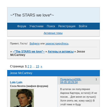
~*The STARS we love*~
Форум
Участники
Поиск
Регистрация
Войти
Активные темы
Привет, Гость!
Войдите
или
зарегистрируйтесь
.
»
~*The STARS we love*~
»
Актеры и актрисы
»
Jesse
McCartney
Страница:
1
2
3
…
15
»
Jesse McCartney
Поделиться
2006-
1
Lois Lain
04-05 18:29:34
Coza Nostra (мафия форума)
В штатах он популярнее
Аарона Картера, кстати)) И не
похож... Для меня он лучше))
Хотя опять же, кому как))) В
этой теме я буду