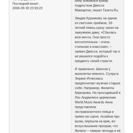
Анну влюбился кумир
Последний визит:
подростков Джесси
2006-09-30 23:59:23
Маккартни, пишет Газета.Ru.
Увидев Курникову на одном
из светских приёмов, 18-
летний певец сразу запал на
замужнюю даму. «Сбылась
моя мечта. Она просто
восхитительна – очень
стильная и классная», –
заявил Джесси, который так и
не решился подойти к
предмету своей страсти.
И правильно. Шансов у
малолетки немного. Супруга
Энрике Иглесиаса
предпочитает мужчин старше
себя. Например, Филиппа
Киркорова. На проходившей в
Лос-Анджелесе церемонии
World Music Awards Анна
представляла
экстравагантного певца и
прямо на сцене, позабыв про
мужа, перешла на крик, во
всеуслышание проорав, что
Филипп – «живая легенда и её