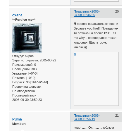
Поделиться
2006-
20
oxana
04-08 15:46:55
*~Forgive me~*
Я просто офанатела от песни
Because you live!!! Правда че-
то похожа на песню ВSB Tell
me why... но все равно такая
классная! Щас вторую
качаю!)))
0
Откуда:
Киров
Зарегистрирован
: 2005-03-22
Приглашений:
0
Сообщений:
3030
Уважение:
[+0/-0]
Позитив:
[+0/-0]
Возраст:
36
[1990-05-16]
Провел на форуме:
Не определено
Последний визит:
2006-09-30 23:59:23
Поделиться
2006-
21
Puma
04-08 15:56:19
Members
:wub: .......Ох....... , люблю я