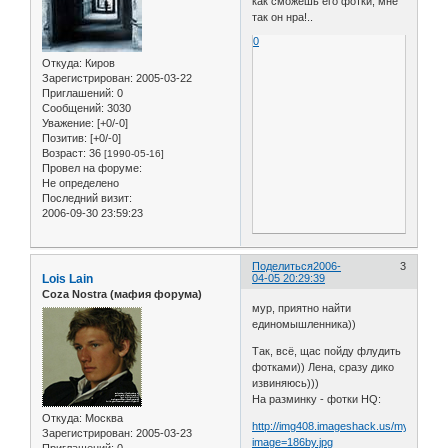
как сможешь его фотки, мне
так он нра!..
0
Откуда:
Киров
Зарегистрирован
: 2005-03-22
Приглашений:
0
Сообщений:
3030
Уважение:
[+0/-0]
Позитив:
[+0/-0]
Возраст:
36
[1990-05-16]
Провел на форуме:
Не определено
Последний визит:
2006-09-30 23:59:23
Поделиться
2006-
3
Lois Lain
04-05 20:29:39
Coza Nostra (мафия форума)
мур, приятно найти
единомышленника))
Так, всё, щас пойду флудить
фотками)) Лена, сразу дико
извиняюсь)))
На разминку - фотки HQ:
Откуда:
Москва
http://img408.imageshack.us/my.php?
Зарегистрирован
: 2005-03-23
image=186by.jpg
Приглашений:
0