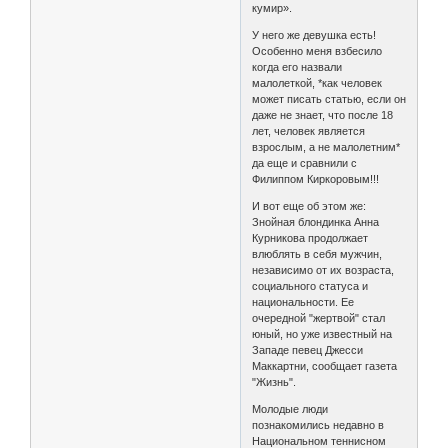
кумир».
У него же девушка есть!
Особенно меня взбесило
когда его назвали
малолеткой, *как человек
может писать статью, если он
даже не знает, что после 18
лет, человек является
взрослым, а не малолетним*
да еще и сравнили с
Филиппом Киркоровым!!!
И вот еще об этом же:
Знойная блондинка Анна
Курникова продолжает
влюблять в себя мужчин,
независимо от их возраста,
социального статуса и
национальности. Ее
очередной "жертвой" стал
юный, но уже известный на
Западе певец Джесси
Маккартни, сообщает газета
"Жизнь".
Молодые люди
познакомились недавно в
Национальном теннисном