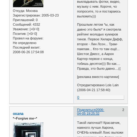
выкладывать фотки, видео,
музыку с ним. Короче, чо
Откуда:
Москва
попросите, то и постараюсь
Зарегистрирован
: 2005-03-23
выложить)))
Приглашений:
0
Сообщений:
4332
Прошлым летом *ы, как
Уважение:
[+0/-0]
давно это было* я смотрела
Позитив:
[+0/-0]
рейтинг молодых кумиров
Провел на форуме:
тинов. Первое Хилари Дафф,
Не определено
второе - Лин Лоэн... Трам-
Последний визит:
пампам... Кто-то там ещё...
2008-06-26 17:54:08
Шестое Джесс, а Аарон
Картер первое с конца,
тобишь десятое))) Во как....
Правда, это было давно....((
[реклама вместо картинки]
Отредактировано Lois Lain
(2006-04-21 17:58:40)
0
Поделиться
2006-
2
oxana
04-05 19:25:32
*~Forgive me~*
Такой лапочка!!! Красавчик,
намного лучше Аарона,
ОЧЕНЬ клевый! Лоис выложи