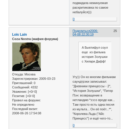
поджидала неминуемая
раскритиковка по самое
небалуйся)))
0
Поделиться
2006-
25
Lois Lain
04-08 22:30:19
Coza Nostra (мафия форума)
А Бьютифул соул
еще из фильма
история Золушки
с Хилари Дафф!
Откуда:
Москва
Угу)) Он ко многим фильмам
Зарегистрирован
: 2005-03-23
саундтрэки записывал:
Приглашений:
0
"Дневники принцессы - 2",
Сообщений:
4332
"История Золушки", "Питер
Уважение:
[+0/-0]
Пэн: возвращение в
Позитив:
[+0/-0]
нетландию *ээээ вроде как...
Провел на форуме:
Там просто есть одна песня
Не определено
Последний визит:
из мульта... Он её поёт...*",
2008-06-26 17:54:08
"Королева Льда ("Айс
Принцесс") и ещё чего-то...
0