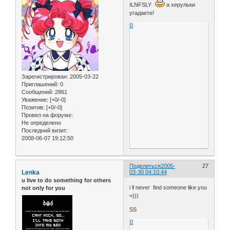
ILNFSLY
а херульки
угадаете!
0
Зарегистрирован
: 2005-03-22
Приглашений:
0
Сообщений:
2861
Уважение:
[+0/-0]
Позитив:
[+0/-0]
Провел на форуме:
Не определено
Последний визит:
2008-06-07 19:12:50
Поделиться
2005-
27
Lenka
03-30 04:10:44
u live to do something for others
i ll never find someone like you
not only for you
=)))
SS
0