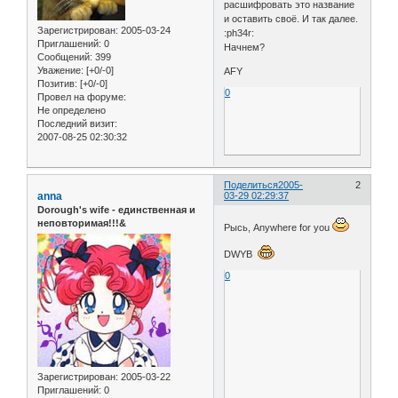
расшифровать это название
и оставить своё. И так далее.
Зарегистрирован
: 2005-03-24
:ph34r:
Приглашений:
0
Начнем?
Сообщений:
399
Уважение:
[+0/-0]
AFY
Позитив:
[+0/-0]
0
Провел на форуме:
Не определено
Последний визит:
2007-08-25 02:30:32
Поделиться
2005-
2
anna
03-29 02:29:37
Dorough's wife - единственная и
неповторимая!!!&
Рысь, Anywhere for you
DWYB
0
Зарегистрирован
: 2005-03-22
Приглашений:
0