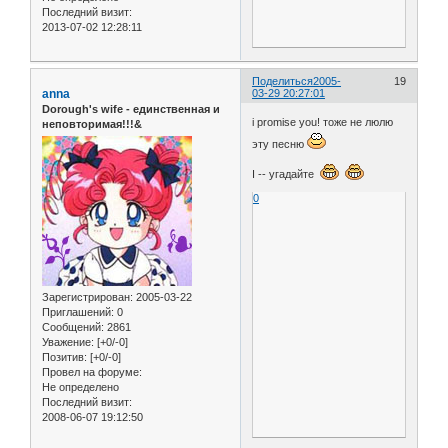
Последний визит:
2013-07-02 12:28:11
Поделиться
2005-
19
anna
03-29 20:27:01
Dorough's wife - единственная и
i promise you! тоже не люлю
неповторимая!!!&
эту песню
I -- угадайте
0
Зарегистрирован
: 2005-03-22
Приглашений:
0
Сообщений:
2861
Уважение:
[+0/-0]
Позитив:
[+0/-0]
Провел на форуме:
Не определено
Последний визит:
2008-06-07 19:12:50