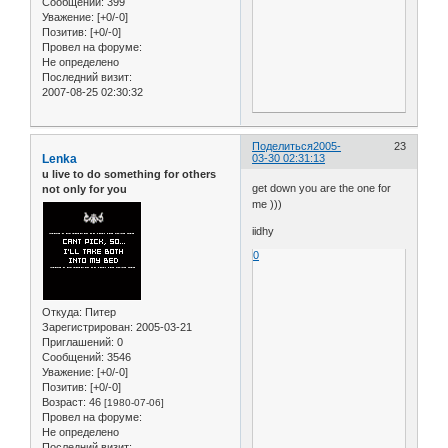
Сообщений:
399
Уважение:
[+0/-0]
Позитив:
[+0/-0]
Провел на форуме:
Не определено
Последний визит:
2007-08-25 02:30:32
Поделиться
2005-
23
Lenka
03-30 02:31:13
u live to do something for others
get down you are the one for
not only for you
me )))
iidhy
0
Откуда:
Питер
Зарегистрирован
: 2005-03-21
Приглашений:
0
Сообщений:
3546
Уважение:
[+0/-0]
Позитив:
[+0/-0]
Возраст:
46
[1980-07-06]
Провел на форуме:
Не определено
Последний визит: