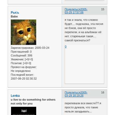
Поделиться
2005-
15
Рысь
03-29 17:57:06
Babe
я так и знала, что сложно
будет.... подсказка, эта песня
не бэков, они её просто
перепели. и на альбомах её
нет. старенькая такая....
самой признаться?
0
Зарегистрирован
: 2005-03-24
Приглашений:
0
Сообщений:
399
Уважение:
[+0/-0]
Позитив:
[+0/-0]
Провел на форуме:
Не определено
Последний визит:
2007-08-25 02:30:32
Поделиться
2005-
16
Lenka
03-29 18:19:26
u live to do something for others
перепевали все вместе?? я
not only for you
просто думала, что такие
нельзя загадывать...