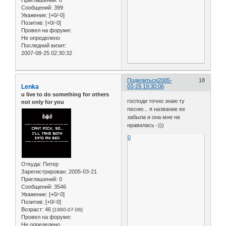
Сообщений:
399
Уважение:
[+0/-0]
Позитив:
[+0/-0]
Провел на форуме:
Не определено
Последний визит:
2007-08-25 02:30:32
Поделиться
2005-
18
Lenka
03-29 19:30:06
u live to do something for others
господи точно знаю ту
not only for you
песню... я название ее
забыла и она мне не
нравилась -)))
0
Откуда:
Питер
Зарегистрирован
: 2005-03-21
Приглашений:
0
Сообщений:
3546
Уважение:
[+0/-0]
Позитив:
[+0/-0]
Возраст:
46
[1980-07-06]
Провел на форуме:
Не определено