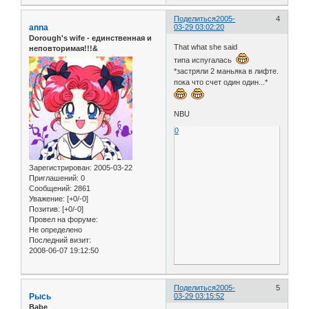
Поделиться
2005-
4
anna
03-29 03:02:20
Dorough's wife - единственная и
That what she said
неповторимая!!!&
типа испугалась
*застряли 2 маньяка в лифте.
пока что счет один один...*
NBU
0
Зарегистрирован
: 2005-03-22
Приглашений:
0
Сообщений:
2861
Уважение:
[+0/-0]
Позитив:
[+0/-0]
Провел на форуме:
Не определено
Последний визит:
2008-06-07 19:12:50
Поделиться
2005-
5
Рысь
03-29 03:15:52
Babe