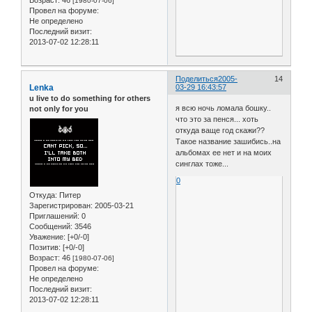
[1980-07-06]
Провел на форуме:
Не определено
Последний визит:
2013-07-02 12:28:11
Поделиться
2005-
14
Lenka
03-29 16:43:57
u live to do something for others
я всю ночь ломала бошку..
not only for you
что это за пенся... хоть
откуда ваще год скажи??
Такое название зашибись..на
альбомах ее нет и на моих
синглах тоже...
0
Откуда:
Питер
Зарегистрирован
: 2005-03-21
Приглашений:
0
Сообщений:
3546
Уважение:
[+0/-0]
Позитив:
[+0/-0]
Возраст:
46
[1980-07-06]
Провел на форуме:
Не определено
Последний визит:
2013-07-02 12:28:11