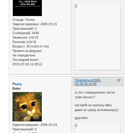
0
Откуда:
Питер
Зарегистрирован
: 2005-03-21
Приглашений:
0
Сообщений:
3546
Уважение:
[+0/-0]
Позитив:
[+0/-0]
Возраст:
46
[1980-07-06]
Провел на форуме:
Не определено
Последний визит:
2013-07-02 12:28:11
Поделиться
2005-
22
Рысь
03-30 02:18:48
Babe
а что, сокращенные части
тоже писать?
set adrift on memory bliss
даже не сразу вспомнила))))
gdyrtofm
Зарегистрирован
: 2005-03-24
0
Приглашений:
0