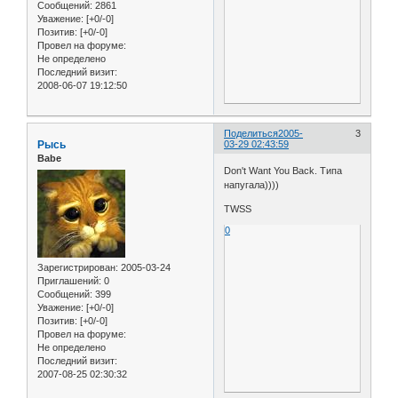
Сообщений:
2861
Уважение:
[+0/-0]
Позитив:
[+0/-0]
Провел на форуме:
Не определено
Последний визит:
2008-06-07 19:12:50
Поделиться
2005-
3
Рысь
03-29 02:43:59
Babe
Don't Want You Back. Типа
напугала))))
TWSS
0
Зарегистрирован
: 2005-03-24
Приглашений:
0
Сообщений:
399
Уважение:
[+0/-0]
Позитив:
[+0/-0]
Провел на форуме:
Не определено
Последний визит:
2007-08-25 02:30:32