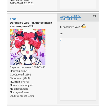
2013-07-02 12:28:11
Поделиться
2005-
24
anna
03-30 03:49:50
Dorough's wife - единственная и
неповторимая!!!&
if i dont have you!
se
0
Зарегистрирован
: 2005-03-22
Приглашений:
0
Сообщений:
2861
Уважение:
[+0/-0]
Позитив:
[+0/-0]
Провел на форуме:
Не определено
Последний визит:
2008-06-07 19:12:50