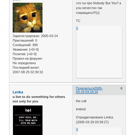
это ты про Nobody But You? а
you нечестно так
сокращать!!!!)))
TC
0
Зарегистрирован
: 2005-03-24
Приглашений:
0
Сообщений:
399
Уважение:
[+0/-0]
Позитив:
[+0/-0]
Провел на форуме:
Не определено
Последний визит:
2007-08-25 02:30:32
Поделиться
2005-
6
Lenka
03-29 03:18:16
u live to do something for others
the call
not only for you
tmtimd
Отредактировано Lenka
(2005-03-29 03:39:27)
0