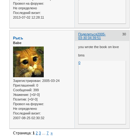
Провел на форуме:
Не определено
Последний визит:
2013-07-02 12:28:11
Поделиться
2005-
30
Рысь
03-30 04:39:51
Babe
you wrote the book on love
bms
0
Зарегистрирован
: 2005-03-24
Приглашений:
0
Сообщений:
399
Уважение:
[+0/-0]
Позитив:
[+0/-0]
Провел на форуме:
Не определено
Последний визит:
2007-08-25 02:30:32
Страница:
1
2
3
…
7
»