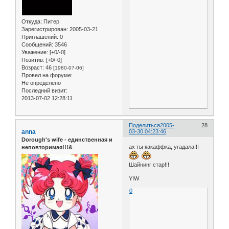
Откуда:
Питер
Зарегистрирован
: 2005-03-21
Приглашений:
0
Сообщений:
3546
Уважение:
[+0/-0]
Позитив:
[+0/-0]
Возраст:
46
[1980-07-06]
Провел на форуме:
Не определено
Последний визит:
2013-07-02 12:28:11
Поделиться
2005-
28
anna
03-30 04:23:46
Dorough's wife - единственная и
ах ты какаффка, угадала!!!
неповторимая!!!&
Шайнинг стар!!!
YIW
0