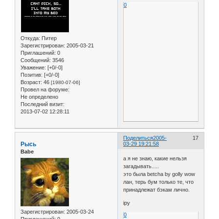
0
Откуда:
Питер
Зарегистрирован
: 2005-03-21
Приглашений:
0
Сообщений:
3546
Уважение:
[+0/-0]
Позитив:
[+0/-0]
Возраст:
46
[1980-07-06]
Провел на форуме:
Не определено
Последний визит:
2013-07-02 12:28:11
Поделиться
2005-
17
Рысь
03-29 19:21:58
Babe
а я не знаю, какие нельзя
загадывать.....
это была betcha by golly wow
лан, терь бум только те, что
принадлежат бэкам лично.
ipy
Зарегистрирован
: 2005-03-24
0
Приглашений:
0