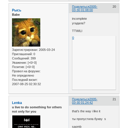
Поделиться
2005-
20
Рысь
03-30 01:08:00
Babe
incomplete
угадала?
TTWILI
0
Зарегистрирован
: 2005-03-24
Приглашений:
0
Сообщений:
399
Уважение:
[+0/-0]
Позитив:
[+0/-0]
Провел на форуме:
Не определено
Последний визит:
2007-08-25 02:30:32
Поделиться
2005-
21
Lenka
03-30 01:24:42
u live to do something for others
that's the way i like it
not only for you
ты пропустила букву s
saomb