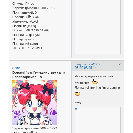
Откуда:
Питер
Зарегистрирован
: 2005-03-21
Приглашений:
0
Сообщений:
3546
Уважение:
[+0/-0]
Позитив:
[+0/-0]
Возраст:
46
[1980-07-06]
Провел на форуме:
Не определено
Последний визит:
2013-07-02 12:28:11
Поделиться
2005-
7
anna
03-29 03:45:14
Dorough's wife - единственная и
Рысь, вредная чатовская
неповторимая!!!&
привычка
Ленка, tell me that i'm dreaming
wmyd
0
Зарегистрирован
: 2005-03-22
Приглашений:
0