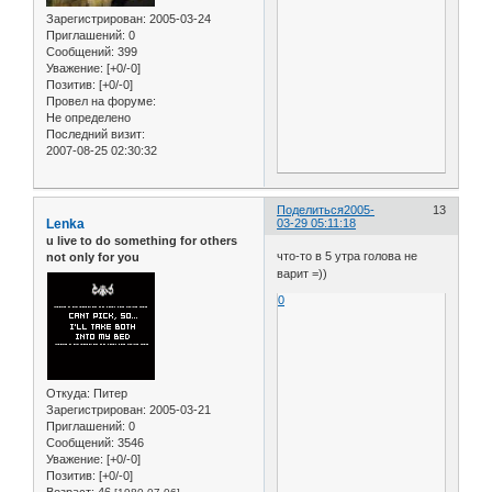
Зарегистрирован
: 2005-03-24
Приглашений:
0
Сообщений:
399
Уважение:
[+0/-0]
Позитив:
[+0/-0]
Провел на форуме:
Не определено
Последний визит:
2007-08-25 02:30:32
Поделиться
2005-
13
Lenka
03-29 05:11:18
u live to do something for others
что-то в 5 утра голова не
not only for you
варит =))
0
Откуда:
Питер
Зарегистрирован
: 2005-03-21
Приглашений:
0
Сообщений:
3546
Уважение:
[+0/-0]
Позитив:
[+0/-0]
Возраст:
46