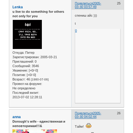
Поделиться
2005-
25
Lenka
03-30 03:57:49
u live to do something for others
спениш айс )))
not only for you
t
0
Откуда:
Питер
Зарегистрирован
: 2005-03-21
Приглашений:
0
Сообщений:
3546
Уважение:
[+0/-0]
Позитив:
[+0/-0]
Возраст:
46
[1980-07-06]
Провел на форуме:
Не определено
Последний визит:
2013-07-02 12:28:11
Поделиться
2005-
26
anna
03-30 04:02:44
Dorough's wife - единственная и
неповторимая!!!&
Тайм!