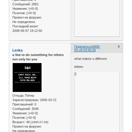
Сообщений:
2861
Уважение:
[+0/-0]
Позитив:
[+0/-0]
Провел на форуме:
Не определено
Последний визит:
2008-06-07 19:12:50
Поделиться
2005-
8
Lenka
03-29 03:59:26
u live to do something for others
what makes u different
not only for you
iwbwu
0
Откуда:
Питер
Зарегистрирован
: 2005-03-21
Приглашений:
0
Сообщений:
3546
Уважение:
[+0/-0]
Позитив:
[+0/-0]
Возраст:
46
[1980-07-06]
Провел на форуме:
Не определено