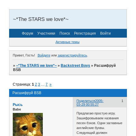
~*The STARS we love*~
Форум
Участники
Поиск
Регистрация
Войти
Активные темы
Привет, Гость!
Войдите
или
зарегистрируйтесь
.
»
~*The STARS we love*~
»
Backstreet Boys
»
Расшифруй
BSB
Страница:
1
2
3
…
7
»
Расшифруй BSB
Поделиться
2005-
1
Рысь
03-29 00:55:27
Babe
Предлагаю простую игру.
Зашифровываем названия
песен бэков. Одни заглавные
английские буквы.
Следующий должен