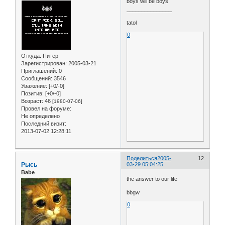
boys will be boys
_______________
tatol
0
Откуда:
Питер
Зарегистрирован
: 2005-03-21
Приглашений:
0
Сообщений:
3546
Уважение:
[+0/-0]
Позитив:
[+0/-0]
Возраст:
46
[1980-07-06]
Провел на форуме:
Не определено
Последний визит:
2013-07-02 12:28:11
Поделиться
2005-
12
Рысь
03-29 05:04:25
Babe
the answer to our life
bbgw
0