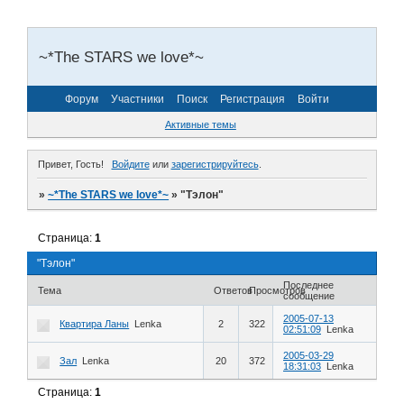
~*The STARS we love*~
Форум
Участники
Поиск
Регистрация
Войти
Активные темы
Привет, Гость!
Войдите
или
зарегистрируйтесь
.
»
~*The STARS we love*~
»
"Тэлон"
Страница:
1
"Тэлон"
Последнее
Тема
Ответов
Просмотров
сообщение
2005-07-13
Квартира Ланы
Lenka
2
322
02:51:09
Lenka
2005-03-29
Зал
Lenka
20
372
18:31:03
Lenka
Страница:
1