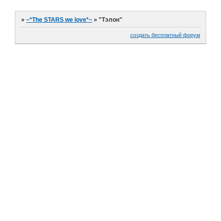
»
~*The STARS we love*~
»
"Тэлон"
создать бесплатный форум