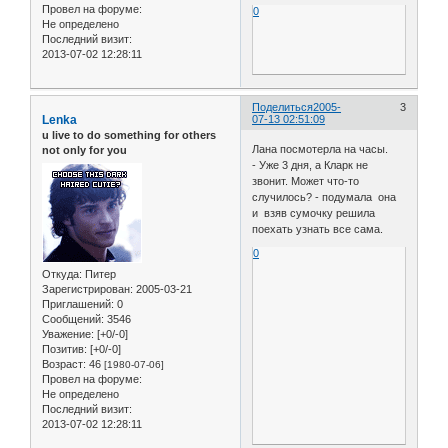
Провел на форуме:
0
Не определено
Последний визит:
2013-07-02 12:28:11
Поделиться
2005-
3
Lenka
07-13 02:51:09
u live to do something for others
Лана посмотерла на часы.
not only for you
- Уже 3 дня, а Кларк не
звонит. Может что-то
случилось? - подумала она
и взяв сумочку решила
поехать узнать все сама.
0
Откуда:
Питер
Зарегистрирован
: 2005-03-21
Приглашений:
0
Сообщений:
3546
Уважение:
[+0/-0]
Позитив:
[+0/-0]
Возраст:
46
[1980-07-06]
Провел на форуме:
Не определено
Последний визит:
2013-07-02 12:28:11