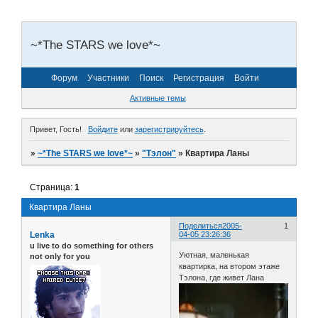
~*The STARS we love*~
Форум
Участники
Поиск
Регистрация
Войти
Активные темы
Привет, Гость!
Войдите
или
зарегистрируйтесь
.
»
~*The STARS we love*~
»
"Тэлон"
»
Квартира Ланы
Страница:
1
Квартира Ланы
Поделиться
2005-
1
Lenka
04-05 23:26:36
u live to do something for others
Уютная, маленькая
not only for you
квартирка, на втором этаже
Тэлона, где живет Лана