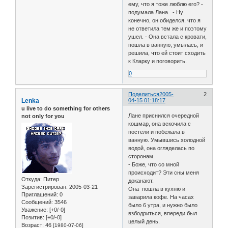
ему, что я тоже люблю его? -
подумала Лана. - Ну
конечно, он обиделся, что я
не ответила тем же и поэтому
ушел. - Она встала с кровати,
пошла в ванную, умылась, и
решила, что ей стоит сходить
к Кларку и поговорить.
0
Поделиться
2005-
2
Lenka
04-15 01:18:17
u live to do something for others
Лане приснился очередной
not only for you
кошмар, она вскочила с
постели и побежала в
ванную. Умывшись холодной
водой, она огляделась по
сторонам.
- Боже, что со мной
происходит? Эти сны меня
Откуда:
Питер
доканают.
Зарегистрирован
: 2005-03-21
Она пошла в кухню и
Приглашений:
0
заварила кофе. На часах
Сообщений:
3546
было 6 утра, и нужно было
Уважение:
[+0/-0]
взбодриться, впереди был
Позитив:
[+0/-0]
целый день.
Возраст:
46
[1980-07-06]