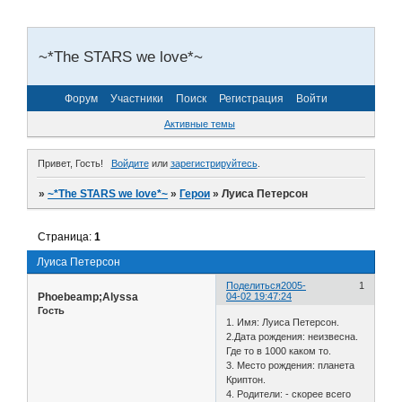
~*The STARS we love*~
Форум
Участники
Поиск
Регистрация
Войти
Активные темы
Привет, Гость!
Войдите
или
зарегистрируйтесь
.
»
~*The STARS we love*~
»
Герои
»
Луиса Петерсон
Страница:
1
Луиса Петерсон
Поделиться
2005-
1
Phoebeamp;Alyssa
04-02 19:47:24
Гость
1. Имя: Луиса Петерсон.
2.Дата рождения: неизвесна.
Где то в 1000 каком то.
3. Место рождения: планета
Криптон.
4. Родители: - скорее всего