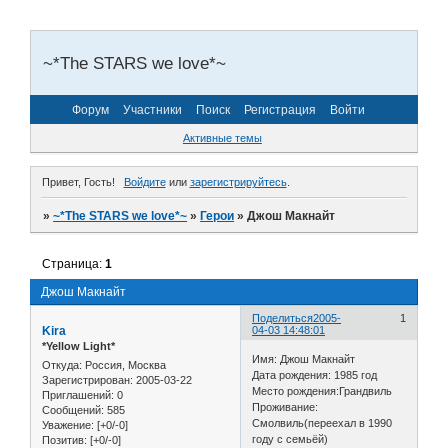
~*The STARS we love*~
Форум
Участники
Поиск
Регистрация
Войти
Активные темы
Привет, Гость!
Войдите
или
зарегистрируйтесь
.
»
~*The STARS we love*~
»
Герои
»
Джош Макнайт
Страница:
1
Джош Макнайт
Поделиться
2005-
1
Kira
04-03 14:48:01
*Yellow Light*
Имя: Джош Макнайт
Откуда:
Россия, Москва
Дата рождения: 1985 год
Зарегистрирован
: 2005-03-22
Место рождения:Грандвиль
Приглашений:
0
Проживание:
Сообщений:
585
Смолвиль(переехал в 1990
Уважение:
[+0/-0]
году с семьёй)
Позитив:
[+0/-0]