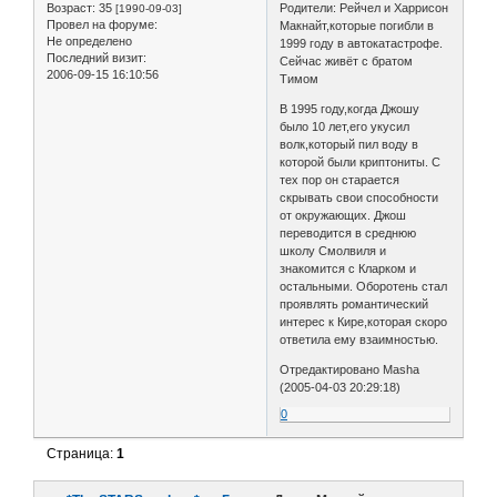
Возраст:
35
Родители: Рейчел и Харрисон
[1990-09-03]
Провел на форуме:
Макнайт,которые погибли в
Не определено
1999 году в автокатастрофе.
Последний визит:
Сейчас живёт с братом
2006-09-15 16:10:56
Тимом
В 1995 году,когда Джошу
было 10 лет,его укусил
волк,который пил воду в
которой были криптониты. С
тех пор он старается
скрывать свои способности
от окружающих. Джош
переводится в среднюю
школу Смолвиля и
знакомится с Кларком и
остальными. Оборотень стал
проявлять романтический
интерес к Кире,которая скоро
ответила ему взаимностью.
Отредактировано Masha
(2005-04-03 20:29:18)
0
Страница:
1