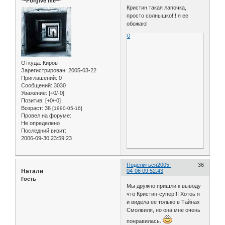
*~Forgive me~*
Кристин такая лапочка,
просто солнышко!!! я ее
обожаю!
0
Откуда:
Киров
Зарегистрирован
: 2005-03-22
Приглашений:
0
Сообщений:
3030
Уважение:
[+0/-0]
Позитив:
[+0/-0]
Возраст:
36
[1990-05-16]
Провел на форуме:
Не определено
Последний визит:
2006-09-30 23:59:23
Поделиться
2005-
36
Натали
04-06 09:52:43
Гость
Мы дружно пришли к выводу
что Кристин-супер!!! Хотоь я
и видела ее только в Тайнах
Смолвиля, но она мне очень
понравилась.