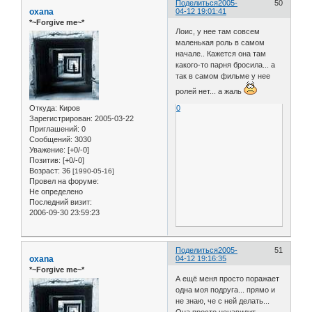
Поделиться
2005-
50
oxana
04-12 19:01:41
*~Forgive me~*
Лоис, у нее там совсем
маленькая роль в самом
начале.. Кажется она там
какого-то парня бросила... а
так в самом фильме у нее
ролей нет... а жаль
Откуда:
Киров
0
Зарегистрирован
: 2005-03-22
Приглашений:
0
Сообщений:
3030
Уважение:
[+0/-0]
Позитив:
[+0/-0]
Возраст:
36
[1990-05-16]
Провел на форуме:
Не определено
Последний визит:
2006-09-30 23:59:23
Поделиться
2005-
51
oxana
04-12 19:16:35
*~Forgive me~*
А ещё меня просто поражает
одна моя подруга... прямо и
не знаю, че с ней делать...