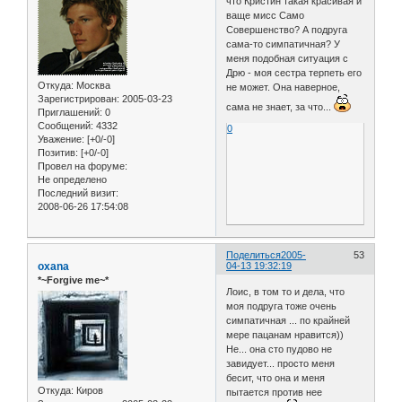
что Кристин такая красивая и
ваще мисс Само
Совершенство? А подруга
сама-то симпатичная? У
меня подобная ситуация с
Дрю - моя сестра терпеть его
Откуда:
Москва
не может. Она наверное,
Зарегистрирован
: 2005-03-23
сама не знает, за что...
Приглашений:
0
Сообщений:
4332
0
Уважение:
[+0/-0]
Позитив:
[+0/-0]
Провел на форуме:
Не определено
Последний визит:
2008-06-26 17:54:08
Поделиться
2005-
53
oxana
04-13 19:32:19
*~Forgive me~*
Лоис, в том то и дела, что
моя подруга тоже очень
симпатичная ... по крайней
мере пацанам нравится))
Не... она сто пудово не
завидует... просто меня
бесит, что она и меня
Откуда:
Киров
пытается против нее