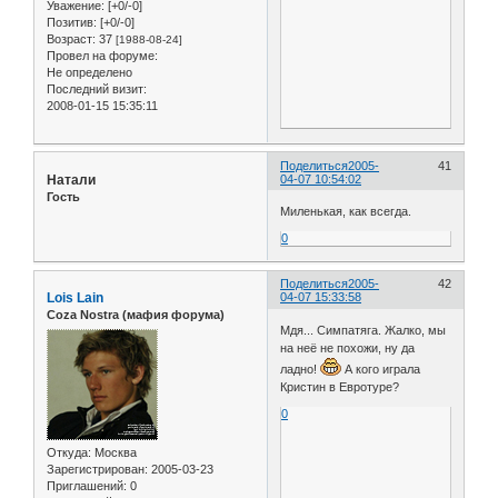
Уважение:
[+0/-0]
Позитив:
[+0/-0]
Возраст:
37
[1988-08-24]
Провел на форуме:
Не определено
Последний визит:
2008-01-15 15:35:11
Поделиться
2005-
41
Натали
04-07 10:54:02
Гость
Миленькая, как всегда.
0
Поделиться
2005-
42
Lois Lain
04-07 15:33:58
Coza Nostra (мафия форума)
Мдя... Симпатяга. Жалко, мы
на неё не похожи, ну да
ладно!
А кого играла
Кристин в Евротуре?
0
Откуда:
Москва
Зарегистрирован
: 2005-03-23
Приглашений:
0