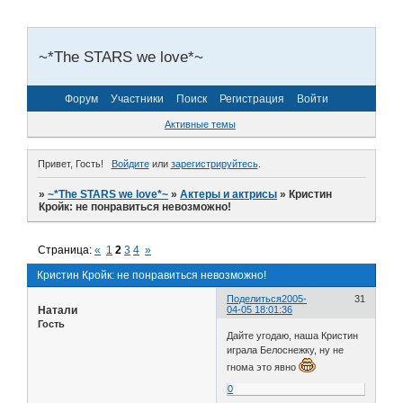
~*The STARS we love*~
Форум
Участники
Поиск
Регистрация
Войти
Активные темы
Привет, Гость!
Войдите
или
зарегистрируйтесь
.
»
~*The STARS we love*~
»
Актеры и актрисы
»
Кристин
Кройк: не понравиться невозможно!
Страница:
«
1
2
3
4
»
Кристин Кройк: не понравиться невозможно!
Поделиться
2005-
31
Натали
04-05 18:01:36
Гость
Дайте угодаю, наша Кристин
играла Белоснежку, ну не
гнома это явно
0