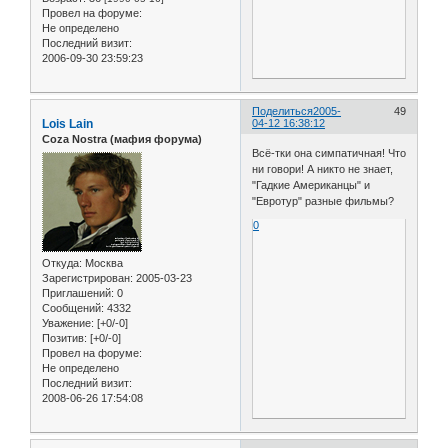
Провел на форуме:
Не определено
Последний визит:
2006-09-30 23:59:23
Поделиться
2005-
49
Lois Lain
04-12 16:38:12
Coza Nostra (мафия форума)
Всё-тки она симпатичная! Что
ни говори! А никто не знает,
"Гадкие Американцы" и
"Евротур" разные фильмы?
0
Откуда:
Москва
Зарегистрирован
: 2005-03-23
Приглашений:
0
Сообщений:
4332
Уважение:
[+0/-0]
Позитив:
[+0/-0]
Провел на форуме:
Не определено
Последний визит:
2008-06-26 17:54:08