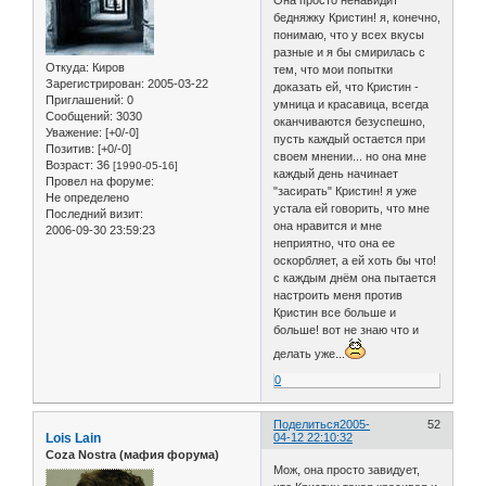
Она просто ненавидит
бедняжку Кристин! я, конечно,
понимаю, что у всех вкусы
разные и я бы смирилась с
Откуда:
Киров
тем, что мои попытки
Зарегистрирован
: 2005-03-22
доказать ей, что Кристин -
Приглашений:
0
умница и красавица, всегда
Сообщений:
3030
оканчиваются безуспешно,
Уважение:
[+0/-0]
пусть каждый остается при
Позитив:
[+0/-0]
своем мнении... но она мне
Возраст:
36
[1990-05-16]
каждый день начинает
Провел на форуме:
"засирать" Кристин! я уже
Не определено
устала ей говорить, что мне
Последний визит:
она нравится и мне
2006-09-30 23:59:23
неприятно, что она ее
оскорбляет, а ей хоть бы что!
с каждым днём она пытается
настроить меня против
Кристин все больше и
больше! вот не знаю что и
делать уже...
0
Поделиться
2005-
52
Lois Lain
04-12 22:10:32
Coza Nostra (мафия форума)
Мож, она просто завидует,