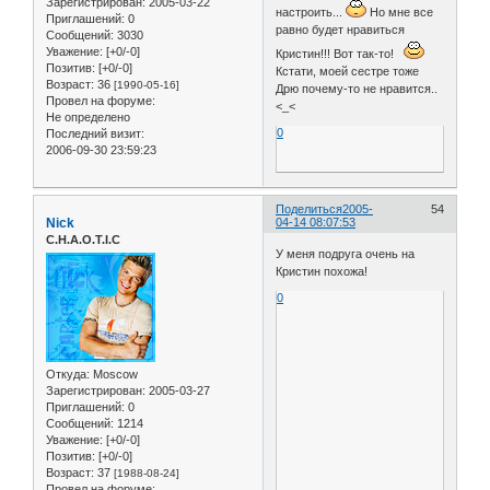
Зарегистрирован
: 2005-03-22
настроить...
Но мне все
Приглашений:
0
равно будет нравиться
Сообщений:
3030
Уважение:
[+0/-0]
Кристин!!! Вот так-то!
Позитив:
[+0/-0]
Кстати, моей сестре тоже
Возраст:
36
[1990-05-16]
Дрю почему-то не нравится..
Провел на форуме:
<_<
Не определено
0
Последний визит:
2006-09-30 23:59:23
Поделиться
2005-
54
Nick
04-14 08:07:53
C.H.A.O.T.I.C
У меня подруга очень на
Кристин похожа!
0
Откуда:
Moscow
Зарегистрирован
: 2005-03-27
Приглашений:
0
Сообщений:
1214
Уважение:
[+0/-0]
Позитив:
[+0/-0]
Возраст:
37
[1988-08-24]
Провел на форуме: