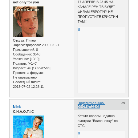
17 АПЕРЛЯ В 23 45 НА
not only for you
КАНАЛЕ РЕН ТВ БУДЕТ
ФИЛЬМ ЕВРОТУР! НЕ
ПРОПУСТИТЕ КРИСТИН
ТАМ!!
0
Откуда:
Питер
Зарегистрирован
: 2005-03-21
Приглашений:
0
Сообщений:
3546
Уважение:
[+0/-0]
Позитив:
[+0/-0]
Возраст:
46
[1980-07-06]
Провел на форуме:
Не определено
Последний визит:
2013-07-02 12:28:11
Поделиться
2005-
39
Nick
04-07 07:21:08
C.H.A.O.T.I.C
Кстати совсем недавно
смотрел "Белоснежку" по
СТС.
0