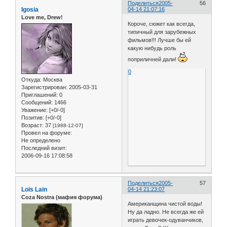
Поделиться
2005-
56
Igosia
04-14 21:07:16
Love me, Drew!
Короче, сюжет как всегда,
типичный для зарубежных
фильмов!!! Лучше бы ей
какую нибудь роль
поприличней дали!
0
Откуда:
Москва
Зарегистрирован
: 2005-03-31
Приглашений:
0
Сообщений:
1466
Уважение:
[+0/-0]
Позитив:
[+0/-0]
Возраст:
37
[1988-12-07]
Провел на форуме:
Не определено
Последний визит:
2006-09-16 17:08:58
Поделиться
2005-
57
Lois Lain
04-14 21:23:07
Coza Nostra (мафия форума)
Американщина чистой воды!
Ну да ладно. Не всегда же ей
играть девочек-одуванчиков,