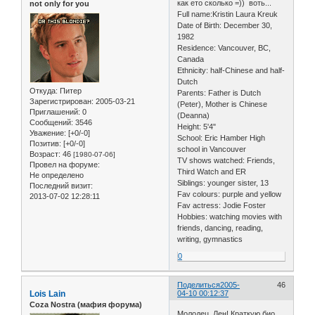
как ето сколько =)) воть...
not only for you
Full name:Kristin Laura Kreuk
Date of Birth: December 30,
1982
Residence: Vancouver, BC,
Canada
Ethnicity: half-Chinese and half-
Dutch
Откуда:
Питер
Parents: Father is Dutch
Зарегистрирован
: 2005-03-21
(Peter), Mother is Chinese
Приглашений:
0
(Deanna)
Сообщений:
3546
Height: 5'4"
Уважение:
[+0/-0]
School: Eric Hamber High
Позитив:
[+0/-0]
school in Vancouver
Возраст:
46
[1980-07-06]
TV shows watched: Friends,
Провел на форуме:
Third Watch and ER
Не определено
Siblings: younger sister, 13
Последний визит:
Fav colours: purple and yellow
2013-07-02 12:28:11
Fav actress: Jodie Foster
Hobbies: watching movies with
friends, dancing, reading,
writing, gymnastics
0
Поделиться
2005-
46
Lois Lain
04-10 00:12:37
Coza Nostra (мафия форума)
Молодец, Лен! Краткую био