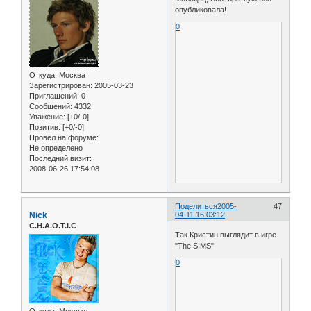
опубликовала!
0
Откуда:
Москва
Зарегистрирован
: 2005-03-23
Приглашений:
0
Сообщений:
4332
Уважение:
[+0/-0]
Позитив:
[+0/-0]
Провел на форуме:
Не определено
Последний визит:
2008-06-26 17:54:08
Поделиться
2005-
47
Nick
04-11 16:03:12
C.H.A.O.T.I.C
Так Кристин выглядит в игре
"The SIMS"
0