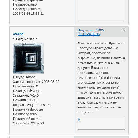
Не определено
Последний визит:
2008-01-15 15:35:11
Поделиться
2005-
55
oxana
04-14 20:35:16
*~Forgive me~*
Лоис, я вспомнила! Кристин в
Евротуре играет девушку,
которая, простите за
выражение, немного шлюха ))
в том плане, что она была
девушкой главного
героя(кстати, очень
Откуда:
Киров
симпатичного))) и бросила
Зарегистрирован
: 2005-03-22
его, сказав при этом (а по-
Приглашений:
0
моему она там даже пела),
Сообщений:
3030
что он так и ничего не понял,
Уважение:
[+0/-0]
типа она там спала со всеми,
Позитив:
[+0/-0]
а он, тормоз, ничего и не
Возраст:
36
[1990-05-16]
заметил... ну и что-то в том
Провел на форуме:
же духе...
Не определено
Последний визит:
0
2006-09-30 23:59:23