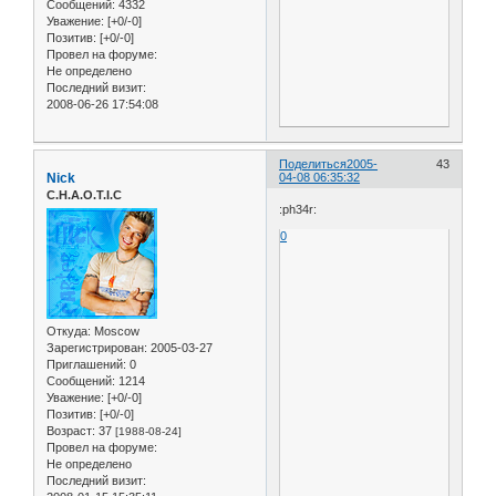
Сообщений:
4332
Уважение:
[+0/-0]
Позитив:
[+0/-0]
Провел на форуме:
Не определено
Последний визит:
2008-06-26 17:54:08
Поделиться
2005-
43
Nick
04-08 06:35:32
C.H.A.O.T.I.C
:ph34r:
0
Откуда:
Moscow
Зарегистрирован
: 2005-03-27
Приглашений:
0
Сообщений:
1214
Уважение:
[+0/-0]
Позитив:
[+0/-0]
Возраст:
37
[1988-08-24]
Провел на форуме:
Не определено
Последний визит: