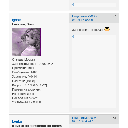
0
Поделиться
2005-
37
Igosia
04-06 18:08:05
Love me, Drew!
Да, она шустренькая!
0
Откуда:
Москва
Зарегистрирован
: 2005-03-31
Приглашений:
0
Сообщений:
1466
Уважение:
[+0/-0]
Позитив:
[+0/-0]
Возраст:
37
[1988-12-07]
Провел на форуме:
Не определено
Последний визит:
2006-09-16 17:08:58
Поделиться
2005-
38
Lenka
04-07 02:45:47
u live to do something for others