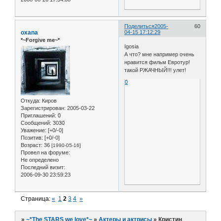
Поделиться
2005-
60
oxana
04-15 17:12:29
*~Forgive me~*
Igosia
А что? мне например очень
нравится фильм Евротур!
такой РЖАЧНЫЙ!!! улет!
0
Откуда:
Киров
Зарегистрирован
: 2005-03-22
Приглашений:
0
Сообщений:
3030
Уважение:
[+0/-0]
Позитив:
[+0/-0]
Возраст:
36
[1990-05-16]
Провел на форуме:
Не определено
Последний визит:
2006-09-30 23:59:23
Страница:
«
1
2
3
4
»
»
~*The STARS we love*~
»
Актеры и актрисы
»
Кристин