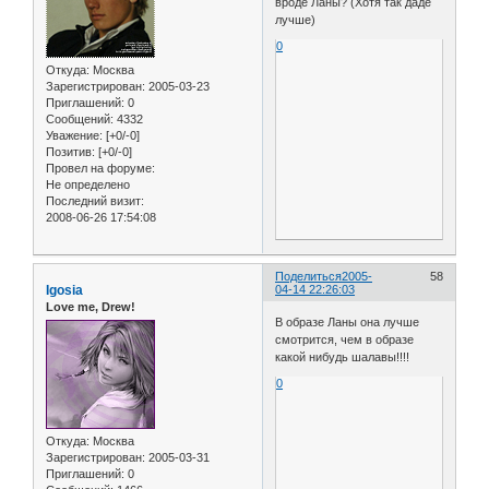
вроде Ланы? (Хотя так даде
лучше)
0
Откуда:
Москва
Зарегистрирован
: 2005-03-23
Приглашений:
0
Сообщений:
4332
Уважение:
[+0/-0]
Позитив:
[+0/-0]
Провел на форуме:
Не определено
Последний визит:
2008-06-26 17:54:08
Поделиться
2005-
58
Igosia
04-14 22:26:03
Love me, Drew!
В образе Ланы она лучше
смотрится, чем в образе
какой нибудь шалавы!!!!
0
Откуда:
Москва
Зарегистрирован
: 2005-03-31
Приглашений:
0