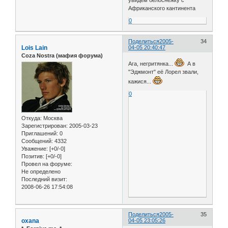
Африканского кантинента
0
Поделиться
2005-
34
Lois Lain
04-05 20:40:47
Coza Nostra (мафия форума)
Ага, негритянка...
А в
"Эджмонт" её Лорел звали,
кажися...
0
Откуда:
Москва
Зарегистрирован
: 2005-03-23
Приглашений:
0
Сообщений:
4332
Уважение:
[+0/-0]
Позитив:
[+0/-0]
Провел на форуме:
Не определено
Последний визит:
2008-06-26 17:54:08
Поделиться
2005-
35
oxana
04-05 23:05:26