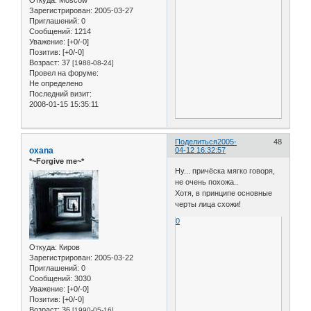
Откуда:
Moscow
Зарегистрирован
: 2005-03-27
Приглашений:
0
Сообщений:
1214
Уважение:
[+0/-0]
Позитив:
[+0/-0]
Возраст:
37
[1988-08-24]
Провел на форуме:
Не определено
Последний визит:
2008-01-15 15:35:11
Поделиться
2005-
48
oxana
04-12 16:32:57
*~Forgive me~*
Ну... причёска мягко говоря,
не очень похожа..
Хотя, в принципе основные
черты лица схожи!
0
Откуда:
Киров
Зарегистрирован
: 2005-03-22
Приглашений:
0
Сообщений:
3030
Уважение:
[+0/-0]
Позитив:
[+0/-0]
Возраст:
36
[1990-05-16]