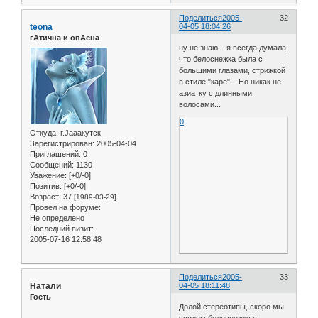
Поделиться
2005-
32
teona
04-05 18:04:26
гАтична и опАсна
ну не знаю... я всегда думала,
что белоснежка была с
большими глазами, стрижкой
в стиле "каре"... Но никак не
азиатку с длинными
волосами...
0
Откуда:
г.Jaaaкутск
Зарегистрирован
: 2005-04-04
Приглашений:
0
Сообщений:
1130
Уважение:
[+0/-0]
Позитив:
[+0/-0]
Возраст:
37
[1989-03-29]
Провел на форуме:
Не определено
Последний визит:
2005-07-16 12:58:48
Поделиться
2005-
33
Натали
04-05 18:11:48
Гость
Долой стереотипы, скоро мы
увидем белоснежку с