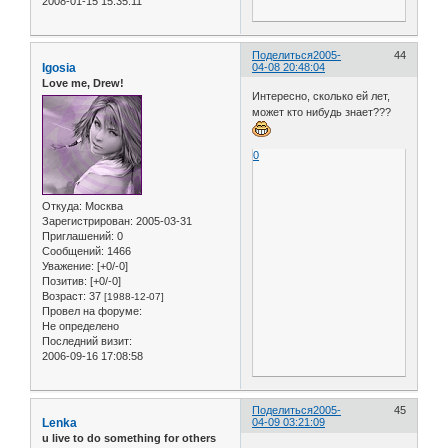
2008-01-15 15:35:11
Поделиться
2005-
44
Igosia
04-08 20:48:04
Love me, Drew!
Интересно, сколько ей лет,
может кто нибудь знает???
0
Откуда:
Москва
Зарегистрирован
: 2005-03-31
Приглашений:
0
Сообщений:
1466
Уважение:
[+0/-0]
Позитив:
[+0/-0]
Возраст:
37
[1988-12-07]
Провел на форуме:
Не определено
Последний визит:
2006-09-16 17:08:58
Поделиться
2005-
45
Lenka
04-09 03:21:09
u live to do something for others