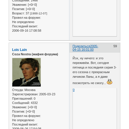
Сообщений:
1466
Уважение:
[+0/-0]
Позитив:
[+0/-0]
Возраст:
37
[1988-12-07]
Провел на форуме:
Не определено
Последний визит:
2006-09-16 17:08:58
Поделиться
2005-
59
Lois Lain
04-15 16:01:00
Coza Nostra (мафия форума)
Йэх, ну ничего: и это
переживём. Вот, сегодня
пятница и последняя серия 3-
его сезона с прекрасным
личиком Ланы, а я даже
посмотреть не смогу...
Откуда:
Москва
0
Зарегистрирован
: 2005-03-23
Приглашений:
0
Сообщений:
4332
Уважение:
[+0/-0]
Позитив:
[+0/-0]
Провел на форуме:
Не определено
Последний визит:
2008-06-26 17:54:08