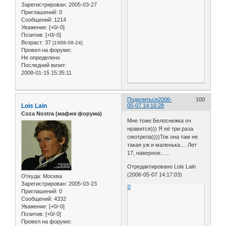
Зарегистрирован
: 2005-03-27
Приглашений:
0
Сообщений:
1214
Уважение:
[+0/-0]
Позитив:
[+0/-0]
Возраст:
37
[1988-08-24]
Провел на форуме:
Не определено
Последний визит:
2008-01-15 15:35:11
Поделиться
2006-
100
Lois Lain
05-07 14:16:28
Coza Nostra (мафия форума)
Мне тоже Белоснежка оч
нравится))) Я её три раза
смотрела))))Ток она там не
такая уж и маленька.... Лет
17, наверное......
Отредактировано Lois Lain
(2006-05-07 14:17:03)
Откуда:
Москва
Зарегистрирован
: 2005-03-23
0
Приглашений:
0
Сообщений:
4332
Уважение:
[+0/-0]
Позитив:
[+0/-0]
Провел на форуме: