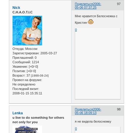
Поделиться
2006-
97
Nick
05-06 07:37:25
C.H.A.O.T.I.C
Мне нравится Белоснежка с
Кристин
0
Откуда:
Moscow
Зарегистрирован
: 2005-03-27
Приглашений:
0
Сообщений:
1214
Уважение:
[+0/-0]
Позитив:
[+0/-0]
Возраст:
37
[1988-08-24]
Провел на форуме:
Не определено
Последний визит:
2008-01-15 15:35:11
Поделиться
2006-
98
Lenka
05-06 18:09:13
u live to do something for others
я не видела белоснежку
not only for you
0