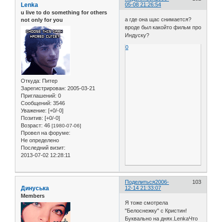
Lenka
05-08 21:26:54
u live to do something for others
а где она щас снимается?
not only for you
вроде был какойто фильм про
Индуску?
0
Откуда:
Питер
Зарегистрирован
: 2005-03-21
Приглашений:
0
Сообщений:
3546
Уважение:
[+0/-0]
Позитив:
[+0/-0]
Возраст:
46
[1980-07-06]
Провел на форуме:
Не определено
Последний визит:
2013-07-02 12:28:11
Поделиться
2006-
103
Динуська
12-14 21:33:07
Members
Я тоже смотрела
"Белоснежку" с Кристин!
Буквально на днях.LenkaЧто