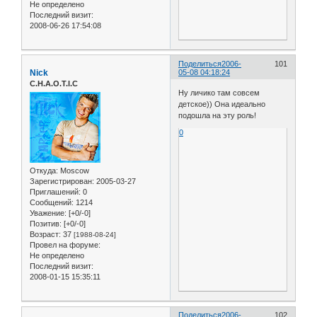
Не определено
Последний визит:
2008-06-26 17:54:08
Поделиться
2006-
101
Nick
05-08 04:18:24
C.H.A.O.T.I.C
Ну личико там совсем
детское)) Она идеально
подошла на эту роль!
0
Откуда:
Moscow
Зарегистрирован
: 2005-03-27
Приглашений:
0
Сообщений:
1214
Уважение:
[+0/-0]
Позитив:
[+0/-0]
Возраст:
37
[1988-08-24]
Провел на форуме:
Не определено
Последний визит:
2008-01-15 15:35:11
Поделиться
2006-
102