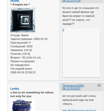
oxana
08-10 22:57:55
*~Forgive me~*
Кстати я где-то слышала что
вышел новый фильм где
Кристин играет в главной
роли?? не знаете, это
правда??
0
Откуда:
Киров
Зарегистрирован
: 2005-03-22
Приглашений:
0
Сообщений:
3030
Уважение:
[+0/-0]
Позитив:
[+0/-0]
Возраст:
36
[1990-05-16]
Провел на форуме:
Не определено
Последний визит:
2006-09-30 23:59:23
Поделиться
2005-
93
Lenka
08-12 03:43:07
u live to do something for others
вот ее русский сайт очень
not only for you
прикольный надо на нем
глянуть...
http://kristin-kreuk.narod.ru/