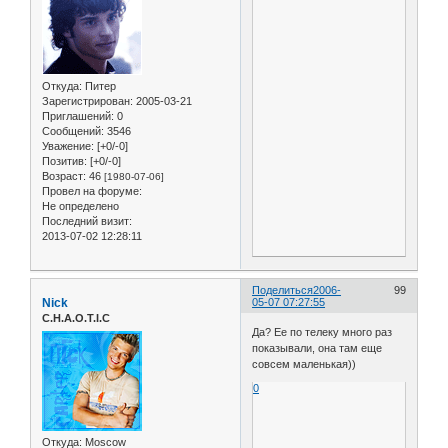
Откуда:
Питер
Зарегистрирован
: 2005-03-21
Приглашений:
0
Сообщений:
3546
Уважение:
[+0/-0]
Позитив:
[+0/-0]
Возраст:
46
[1980-07-06]
Провел на форуме:
Не определено
Последний визит:
2013-07-02 12:28:11
Поделиться
2006-
99
Nick
05-07 07:27:55
C.H.A.O.T.I.C
Да? Ее по телеку много раз
показывали, она там еще
совсем маленькая))
0
Откуда:
Moscow