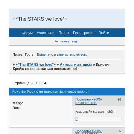
~*The STARS we love*~
Форум
Участники
Поиск
Регистрация
Войти
Активные темы
Привет, Гость!
Войдите
или
зарегистрируйтесь
.
»
~*The STARS we love*~
»
Актеры и актрисы
»
Кристин
Кройк: не понравиться невозможно!
Страница:
«
1
2
3
4
Кристин Кройк: не понравиться невозможно!
Поделиться
2005-
91
Margo
07-30 18:14:19
Гость
Классныйи коллаж. :ph34r:
0
Поделиться
2005-
92