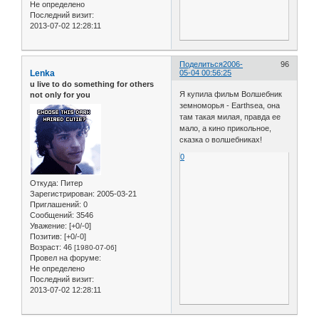
Не определено
Последний визит:
2013-07-02 12:28:11
Поделиться
2006-
96
Lenka
05-04 00:56:25
u live to do something for others
Я купила фильм Волшебник
not only for you
земноморья - Earthsea, она
там такая милая, правда ее
мало, а кино прикольное,
сказка о волшебниках!
0
Откуда:
Питер
Зарегистрирован
: 2005-03-21
Приглашений:
0
Сообщений:
3546
Уважение:
[+0/-0]
Позитив:
[+0/-0]
Возраст:
46
[1980-07-06]
Провел на форуме:
Не определено
Последний визит:
2013-07-02 12:28:11