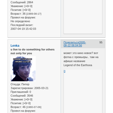
Сообщений:
2864
Уважение:
[+0/-0]
Позитив:
[+0/-0]
Возраст:
36
[1989-08-17]
Провел на форуме:
Не определено
Последний визит:
2007-04-19 15:42:03
Поделиться
2005-
95
Lenka
08-22 06:04:56
u live to do something for others
может это кино новое? вот
not only for you
фотка с премьеры.. там на
афише название
Legend of the Earthsea
0
Откуда:
Питер
Зарегистрирован
: 2005-03-21
Приглашений:
0
Сообщений:
3546
Уважение:
[+0/-0]
Позитив:
[+0/-0]
Возраст:
46
[1980-07-06]
Провел на форуме: