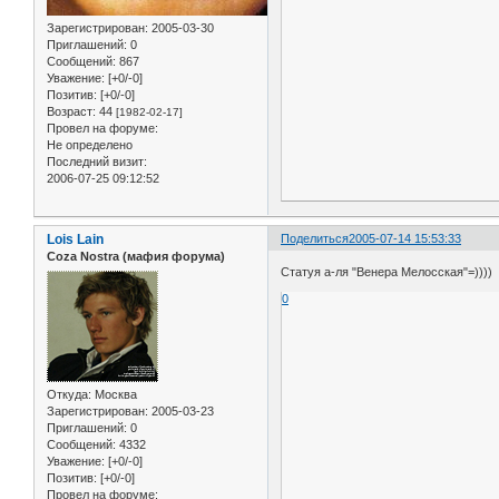
Зарегистрирован
: 2005-03-30
Приглашений:
0
Сообщений:
867
Уважение:
[+0/-0]
Позитив:
[+0/-0]
Возраст:
44
[1982-02-17]
Провел на форуме:
Не определено
Последний визит:
2006-07-25 09:12:52
Lois Lain
Поделиться
2005-07-14 15:53:33
Coza Nostra (мафия форума)
Статуя а-ля "Венера Мелосская"=))))
0
Откуда:
Москва
Зарегистрирован
: 2005-03-23
Приглашений:
0
Сообщений:
4332
Уважение:
[+0/-0]
Позитив:
[+0/-0]
Провел на форуме: