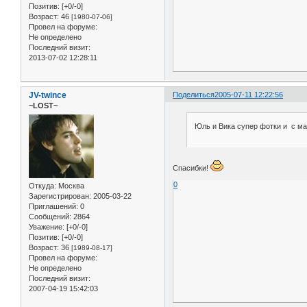
Позитив:
[+0/-0]
Возраст:
46
[1980-07-06]
Провел на форуме:
Не определено
Последний визит:
2013-07-02 12:28:11
JV-twince
Поделиться
2005-07-11 12:22:56
~LOST~
Юль и Вика супер фотки и с ма
Спасибки!
0
Откуда:
Москва
Зарегистрирован
: 2005-03-22
Приглашений:
0
Сообщений:
2864
Уважение:
[+0/-0]
Позитив:
[+0/-0]
Возраст:
36
[1989-08-17]
Провел на форуме:
Не определено
Последний визит:
2007-04-19 15:42:03