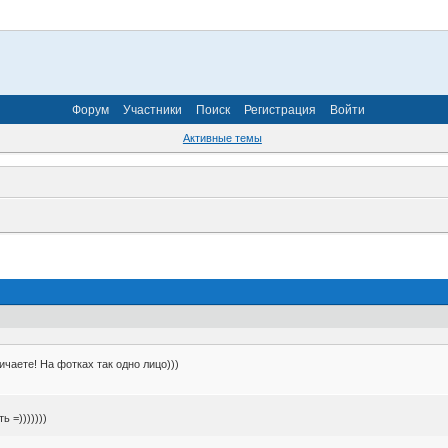
Форум
Участники
Поиск
Регистрация
Войти
Активные темы
ичаете! На фотках так одно лицо)))
 =)))))))