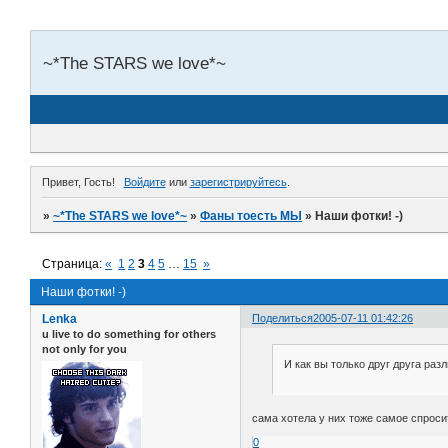
~*The STARS we love*~
Привет, Гость!
Войдите
или
зарегистрируйтесь
.
»
~*The STARS we love*~
»
Фаны тоесть МЫ
»
Наши фотки! -)
Страница:
«
1
2
3
4
5
…
15
»
Наши фотки! -)
Lenka
Поделиться
2005-07-11 01:42:26
u live to do something for others
not only for you
И как вы только друг друга разл
сама хотела у них тоже самое спросить
0