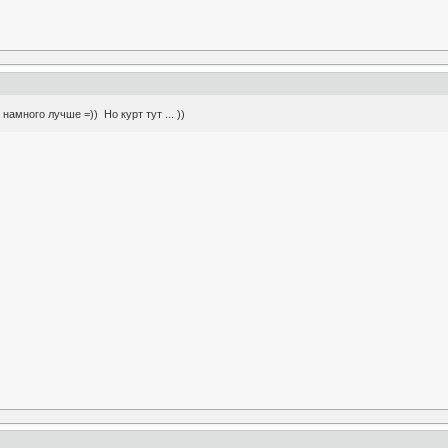
намного лучше =)) Но курт тут ... ))