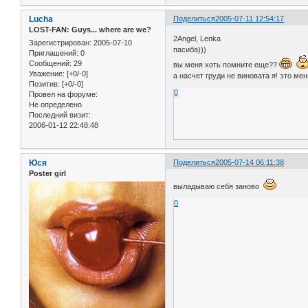
Lucha
Поделиться
2005-07-11 12:54:17
LOST-FAN: Guys... where are we?
2Angel, Lenka
Зарегистрирован
: 2005-07-10
пасиба)))
Приглашений:
0
Сообщений:
29
вы меня хоть помните еще??
Уважение:
[+0/-0]
а насчет груди не виновата я! это ме
Позитив:
[+0/-0]
0
Провел на форуме:
Не определено
Последний визит:
2006-01-12 22:48:48
Юся
Поделиться
2005-07-14 06:11:38
Poster girl
выладываю себя заново
0