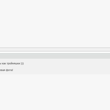
 как тройняшки )))
евая фота!