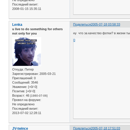
Не определено
Последний визит:
2008-01-15 15:35:11
Lenka
Поделиться
2005-07-18 03:58:33
u live to do something for others
ну что за качество фотки? в жизни ты 
not only for you
0
Откуда:
Питер
Зарегистрирован
: 2005-03-21
Приглашений:
0
Сообщений:
3546
Уважение:
[+0/-0]
Позитив:
[+0/-0]
Возраст:
46
[1980-07-06]
Провел на форуме:
Не определено
Последний визит:
2013-07-02 12:28:11
JV-twince
Поделиться
2005-07-18 17:51:03