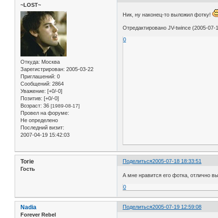
~LOST~
Ник, ну наконец-то выложил фотку!
Отредактировано JV-twince (2005-07-1
0
Откуда:
Москва
Зарегистрирован
: 2005-03-22
Приглашений:
0
Сообщений:
2864
Уважение:
[+0/-0]
Позитив:
[+0/-0]
Возраст:
36
[1989-08-17]
Провел на форуме:
Не определено
Последний визит:
2007-04-19 15:42:03
Torie
Поделиться
2005-07-18 18:33:51
Гость
А мне нравится его фотка, отлично в
0
Nadia
Поделиться
2005-07-19 12:59:08
Forever Rebel