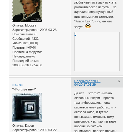
любовные письма и вся эта
романтическая чепуха! - Ло
сделала непринуждённый
вид, вспоминая заголовок
"Кларк Кент", - ну, как его
Откуда:
Москва
зовут?
Зарегистрирован
: 2005-03-23
0
Приглашений:
0
Сообщений:
4332
Уважение:
[+0/-0]
Позитив:
[+0/-0]
Провел на форуме:
Не определено
Последний визит:
2008-06-26 17:54:08
Поделиться
2005-
6
oxana
04-20 17:01:29
*~Forgive me~*
Да нет ... что ты? никаких
любовных интриг... просто
там информация... она
касается моей работы.. и...-
сказала Хлоя, и тут же
попыталась сменить тему
разговора, - и... как ты таам
Откуда:
Киров
вообще жила? чем
Зарегистрирован
: 2005-03-22
занималась все это время?