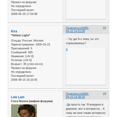
Провел на форуме:
Не определено
Последний визит:
2008-06-26 17:54:08
Поделиться
2005-
22
Kira
04-22 14:21:00
*Yellow Light*
-- Ну да! А к чему ты это
Откуда:
Россия, Москва
спрашиваешь?
Зарегистрирован
: 2005-03-22
Приглашений:
0
0
Сообщений:
585
Уважение:
[+0/-0]
Позитив:
[+0/-0]
Возраст:
35
[1990-09-03]
Провел на форуме:
Не определено
Последний визит:
2006-09-15 16:10:56
Поделиться
2005-
23
Lois Lain
04-22 14:38:20
Coza Nostra (мафия форума)
-Да просто так. Я впервые в
деревне, вот и интересно... К
тому же мне также интересно