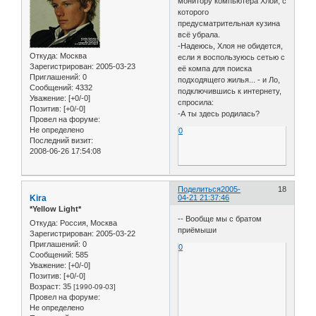
монитору компьютера Хлои, с
которого
предусматрительная кузина
всё убрала.
-Надеюсь, Хлоя не обидется,
Откуда:
Москва
если я воспользуюсь сетью с
Зарегистрирован
: 2005-03-23
её компа для поиска
Приглашений:
0
подходящего жилья... - и Ло,
Сообщений:
4332
подключившись к интернету,
Уважение:
[+0/-0]
спросила:
Позитив:
[+0/-0]
-А ты здесь родилась?
Провел на форуме:
Не определено
0
Последний визит:
2008-06-26 17:54:08
Поделиться
2005-
18
Kira
04-21 21:37:46
*Yellow Light*
-- Вообще мы с братом
Откуда:
Россия, Москва
приёмыши
Зарегистрирован
: 2005-03-22
Приглашений:
0
0
Сообщений:
585
Уважение:
[+0/-0]
Позитив:
[+0/-0]
Возраст:
35
[1990-09-03]
Провел на форуме:
Не определено