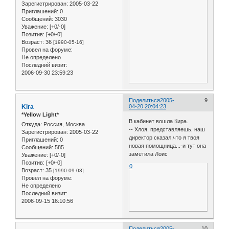
Зарегистрирован
: 2005-03-22
Приглашений:
0
Сообщений:
3030
Уважение:
[+0/-0]
Позитив:
[+0/-0]
Возраст:
36
[1990-05-16]
Провел на форуме:
Не определено
Последний визит:
2006-09-30 23:59:23
Поделиться
2005-
9
Kira
04-20 20:04:23
*Yellow Light*
В кабинет вошла Кира.
Откуда:
Россия, Москва
-- Хлоя, представляешь, наш
Зарегистрирован
: 2005-03-22
директор сказал,что я твоя
Приглашений:
0
новая помощница...-и тут она
Сообщений:
585
заметила Лоис
Уважение:
[+0/-0]
Позитив:
[+0/-0]
0
Возраст:
35
[1990-09-03]
Провел на форуме:
Не определено
Последний визит:
2006-09-15 16:10:56
Поделиться
2005-
10