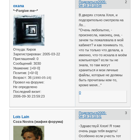
Поделиться
2005-
2
oxana
04-18 22:10:04
*~Forgive me~*
В дверях стояла Хлоя, и
подозрительно смотрела на
Ло...
"Очень любопытно, -
произнесла, наконец, она, -
зачем ты пожаловала в мой
кабинет? и как понимать то,
Откуда:
Киров
что ты только что делала, а
Зарегистрирован
: 2005-03-22
именно, что-то искала в моём
Приглашений:
0
компьютере? если ты не
Сообщений:
3030
знала, то там могут
Уважение:
[+0/-0]
храниться и мои личные
Позитив:
[+0/-0]
файлы, которые не должны
Возраст:
36
[1990-05-16]
быть прочитаны кем-то,
Провел на форуме:
кроме меня..."
Не определено
Последний визит:
0
2006-09-30 23:59:23
Поделиться
2005-
3
Lois Lain
04-18 23:10:31
Coza Nostra (мафия форума)
-Здравствуй Хлоя! Я тоже
очень рада тебя видеть!
Особенно если учесть тот