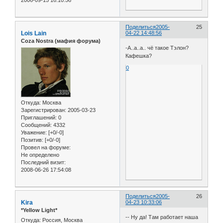
2006-09-15 16:10:56
Поделиться
2005-
25
Lois Lain
04-22 14:48:56
Coza Nostra (мафия форума)
-А..а..а.. чё такое Тэлон?
Кафешка?
0
Откуда:
Москва
Зарегистрирован
: 2005-03-23
Приглашений:
0
Сообщений:
4332
Уважение:
[+0/-0]
Позитив:
[+0/-0]
Провел на форуме:
Не определено
Последний визит:
2008-06-26 17:54:08
Поделиться
2005-
26
Kira
04-23 10:33:06
*Yellow Light*
-- Ну да! Там работает наша
Откуда:
Россия, Москва