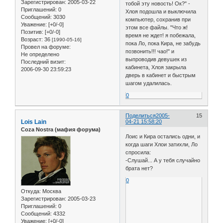
Зарегистрирован
: 2005-03-22
тобой эту новость! Ок?" -
Приглашений:
0
Хлоя подошла и выключила
Сообщений:
3030
компьютер, сохранив при
Уважение:
[+0/-0]
этом все файлы. "Что ж!
Позитив:
[+0/-0]
время не ждет! я побежала,
Возраст:
36
[1990-05-16]
пока Ло, пока Кира, не забудь
Провел на форуме:
позвонить!!! чао!" и
Не определено
выпроводив девушек из
Последний визит:
кабинета, Хлоя закрыла
2006-09-30 23:59:23
дверь в кабинет и быстрым
шагом удалилась.
0
Поделиться
2005-
15
Lois Lain
04-21 15:58:20
Coza Nostra (мафия форума)
Лоис и Кира остались одни, и
когда шаги Хлои затихли, Ло
спросила:
-Слушай... А у тебя случайно
брата нет?
0
Откуда:
Москва
Зарегистрирован
: 2005-03-23
Приглашений:
0
Сообщений:
4332
Уважение:
[+0/-0]