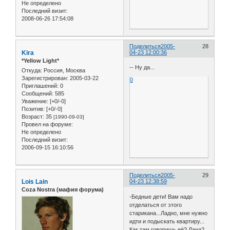
Не определено
Последний визит:
2008-06-26 17:54:08
Поделиться
2005-
28
Kira
04-23 12:00:36
*Yellow Light*
-- Ну да...
Откуда:
Россия, Москва
Зарегистрирован
: 2005-03-22
0
Приглашений:
0
Сообщений:
585
Уважение:
[+0/-0]
Позитив:
[+0/-0]
Возраст:
35
[1990-09-03]
Провел на форуме:
Не определено
Последний визит:
2006-09-15 16:10:56
Поделиться
2005-
29
Lois Lain
04-23 12:38:59
Coza Nostra (мафия форума)
-Бедные дети! Вам надо
отделаться от этого
старикана...Ладно, мне нужно
идти и подыскать квартиру...
Как там говоришь её? Лана?