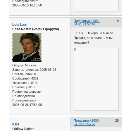
Последний визит:
2006-09-15 16:10:56
Поделиться
2005-
19
Lois Lain
04-21 21:52:46
Coza Nostra (мафия форума)
-Э-э-э... Нехорошо вышло...
Промти, я не знала... А ты
младшая?
0
Откуда:
Москва
Зарегистрирован
: 2005-03-23
Приглашений:
0
Сообщений:
4332
Уважение:
[+0/-0]
Позитив:
[+0/-0]
Провел на форуме:
Не определено
Последний визит:
2008-06-26 17:54:08
Поделиться
2005-
20
Kira
04-22 13:55:36
*Yellow Light*