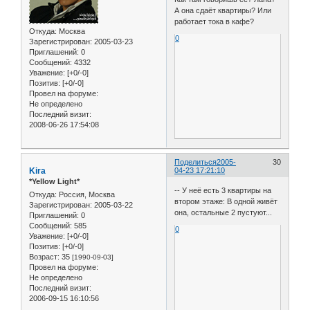
А она сдаёт квартиры? Или
работает тока в кафе?
Откуда:
Москва
0
Зарегистрирован
: 2005-03-23
Приглашений:
0
Сообщений:
4332
Уважение:
[+0/-0]
Позитив:
[+0/-0]
Провел на форуме:
Не определено
Последний визит:
2008-06-26 17:54:08
Поделиться
2005-
30
Kira
04-23 17:21:10
*Yellow Light*
-- У неё есть 3 квартиры на
Откуда:
Россия, Москва
втором этаже: В одной живёт
Зарегистрирован
: 2005-03-22
она, остальные 2 пустуют...
Приглашений:
0
Сообщений:
585
0
Уважение:
[+0/-0]
Позитив:
[+0/-0]
Возраст:
35
[1990-09-03]
Провел на форуме:
Не определено
Последний визит:
2006-09-15 16:10:56