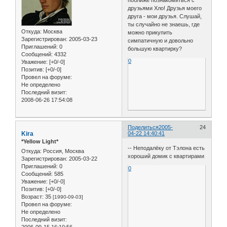
поближе познакомиться с
друзьями Хло! Друзья моего
друга - мои друзья. Слушай,
ты случайно не знаешь, где
Откуда:
Москва
можно прикупить
Зарегистрирован
: 2005-03-23
симпатичную и довольно
Приглашений:
0
большую квартирку?
Сообщений:
4332
0
Уважение:
[+0/-0]
Позитив:
[+0/-0]
Провел на форуме:
Не определено
Последний визит:
2008-06-26 17:54:08
Поделиться
2005-
24
Kira
04-22 14:40:41
*Yellow Light*
-- Неподалёку от Тэлона есть
Откуда:
Россия, Москва
хороший домик с квартирами
Зарегистрирован
: 2005-03-22
Приглашений:
0
0
Сообщений:
585
Уважение:
[+0/-0]
Позитив:
[+0/-0]
Возраст:
35
[1990-09-03]
Провел на форуме:
Не определено
Последний визит: