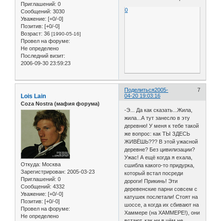
Приглашений:
0
0
Сообщений:
3030
Уважение:
[+0/-0]
Позитив:
[+0/-0]
Возраст:
36
[1990-05-16]
Провел на форуме:
Не определено
Последний визит:
2006-09-30 23:59:23
Поделиться
2005-
7
Lois Lain
04-20 19:03:16
Coza Nostra (мафия форума)
-Э... Да как сказать...Жила,
жила...А тут занесло в эту
деревню! У меня к тебе такой
же вопрос: как ТЫ ЗДЕСЬ
ЖИВЁШЬ??? В этой ужасной
деревне? Без цивилизации?
Ужас! А ещё когда я ехала,
Откуда:
Москва
сшибла какого-то придурка,
Зарегистрирован
: 2005-03-23
который встал посреди
Приглашений:
0
дороги! Прикинь! Эти
Сообщений:
4332
деревенские парни совсем с
Уважение:
[+0/-0]
катушек послетали! Стоят на
Позитив:
[+0/-0]
шоссе, а когда их сбивают на
Провел на форуме:
Хаммере (на ХАММЕРЕ!), они
Не определено
встают, как ни в чём не