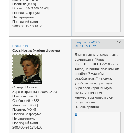
Позитив:
[+0/-0]
Возраст:
35
[1990-09-03]
Провел на форуме:
Не определено
Последний визит:
2006-09-15 16:10:56
Поделиться
2005-
12
Lois Lain
04-21 15:11:56
Coza Nostra (мафия форума)
Лоис на минуту задумалась,
удивившись: "Кира
Кент...Кент...КЕНТ??? Да что
такое, на Кентах свет клином
сошёлся? Надо бы
разобраться..." - а сама,
улыбнувшись, протянула
Откуда:
Москва
Кире своб хорошенькую
Зарегистрирован
: 2005-03-23
ручку, увенчанную
Приглашений:
0
множеством колец и уже
Сообщений:
4332
вслух сказала:
Уважение:
[+0/-0]
-Очень приятно!
Позитив:
[+0/-0]
Провел на форуме:
0
Не определено
Последний визит:
2008-06-26 17:54:08