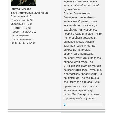
здание школы, она пошла
искать рабочий офис своей
Откуда:
Москва
кузины Хлои.
Зарегистрирован
: 2005-03-23
После 10-минутного
Приглашений:
0
блуждания, она всё-таки
Сообщений:
4332
нашла его. Странно: комп
Уважение:
[+0/-0]
выключён, куртка висит, а
Позитив:
[+0/-0]
самой Хло нет. Наверное,
Провел на форуме:
пошла в кафе или ещё что-то.
Не определено
Ло по-свойски уселась в
Последний визит:
офисное кресло Хлои и
2008-06-26 17:54:08
заглянуа на монитор. Её
внимание привлекла
свёрнутая страница на
панели "Пуск". Лоис подалась
вперёд, дотянулась до
мышки и кликнула на файл и
её взору открылась страница
с заголовком "Кларк Кент". Ло
припомнила, что где-то она
это имя уже слышала и уже
приготовилась читать, как
услышала шум позади
себя...Она быстро свернула
страницу и обернулась...
0