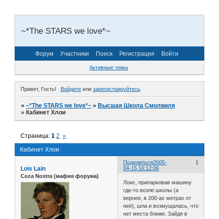
~*The STARS we love*~
Форум
Участники
Поиск
Регистрация
Войти
Активные темы
Привет, Гость!
Войдите
или
зарегистрируйтесь
.
»
~*The STARS we love*~
»
Высшая Школа Смолвиля
»
Кабинет Хлои
Страница:
1
2
»
Кабинет Хлои
Поделиться
2005-
1
Lois Lain
04-15 16:12:06
Coza Nostra (мафия форума)
Лоис, припарковав машину
где-то возле школы (а
вернее, в 200-ах метрах от
неё), шла и возмущалась, что
нет места ближе. Зайдя в