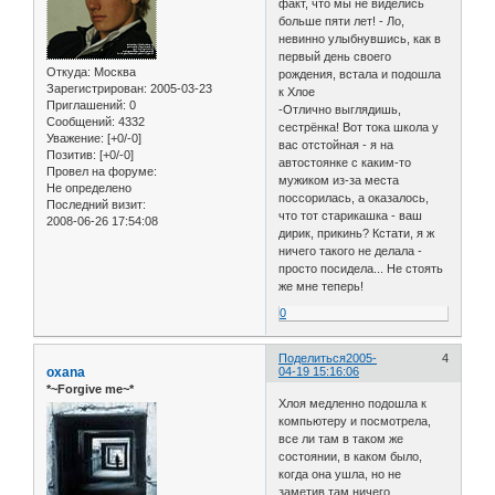
факт, что мы не виделись
больше пяти лет! - Ло,
невинно улыбнувшись, как в
первый день своего
Откуда:
Москва
рождения, встала и подошла
Зарегистрирован
: 2005-03-23
к Хлое
Приглашений:
0
-Отлично выглядишь,
Сообщений:
4332
сестрёнка! Вот тока школа у
Уважение:
[+0/-0]
вас отстойная - я на
Позитив:
[+0/-0]
автостоянке с каким-то
Провел на форуме:
мужиком из-за места
Не определено
поссорилась, а оказалось,
Последний визит:
что тот старикашка - ваш
2008-06-26 17:54:08
дирик, прикинь? Кстати, я ж
ничего такого не делала -
просто посидела... Не стоять
же мне теперь!
0
Поделиться
2005-
4
oxana
04-19 15:16:06
*~Forgive me~*
Хлоя медленно подошла к
компьютеру и посмотрела,
все ли там в таком же
состоянии, в каком было,
когда она ушла, но не
заметив там ничего