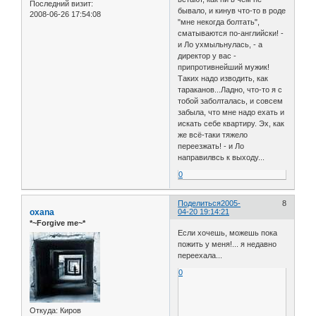
Последний визит:
бывало, и кинув что-то в роде
2008-06-26 17:54:08
"мне некогда болтать",
сматываются по-английски! -
и Ло ухмыльнулась, - а
директор у вас -
припротивнейший мужик!
Таких надо изводить, как
тараканов...Ладно, что-то я с
тобой заболталась, и совсем
забыла, что мне надо ехать и
искать себе квартиру. Эх, как
же всё-таки тяжело
переезжать! - и Ло
направилвсь к выходу...
0
Поделиться
2005-
8
oxana
04-20 19:14:21
*~Forgive me~*
Если хочешь, можешь пока
пожить у меня!... я недавно
переехала...
0
Откуда:
Киров