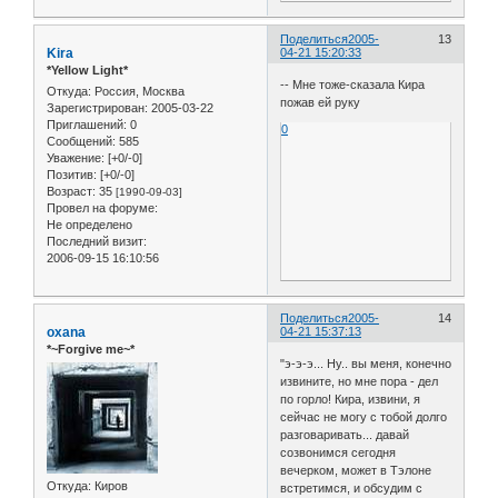
Поделиться
2005-
13
Kira
04-21 15:20:33
*Yellow Light*
-- Мне тоже-сказала Кира
Откуда:
Россия, Москва
пожав ей руку
Зарегистрирован
: 2005-03-22
Приглашений:
0
0
Сообщений:
585
Уважение:
[+0/-0]
Позитив:
[+0/-0]
Возраст:
35
[1990-09-03]
Провел на форуме:
Не определено
Последний визит:
2006-09-15 16:10:56
Поделиться
2005-
14
oxana
04-21 15:37:13
*~Forgive me~*
"э-э-э... Ну.. вы меня, конечно
извините, но мне пора - дел
по горло! Кира, извини, я
сейчас не могу с тобой долго
разговаривать... давай
созвонимся сегодня
вечерком, может в Тэлоне
Откуда:
Киров
встретимся, и обсудим с