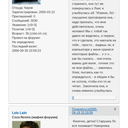
странного, она тут же
Откуда:
Киров
повернулась к Лоис и
Зарегистрирован
: 2005-03-22
улыбнулась ей. "Извини, Ло! -
Приглашений:
0
смущенно проговорила она, -
Сообщений:
3030
надо признать, что мне
Уважение:
[+0/-0]
действительно, очень
Позитив:
[+0/-0]
неловко! Мы с тобой так
Возраст:
36
[1990-05-16]
давно не виделись, и первое,
Провел на форуме:
что я сделала, это наехала на
Не определено
тебя... просто... видишь ли, в
Последний визит:
компьютере у меня храняся
2006-09-30 23:59:23
некоторые файлы... э-э-э...
как бы сказать... они очень
важны для меня.. точнее это
не мои файлы.., - замялась
Хлоя, пытаясь как-то
оправдаться, - в общем я бы
не хотела, чтобы кто-то их
читал.. Закончила она, и
снова невинно улыбнулась
0
Поделиться
2005-
5
Lois Lain
04-19 15:19:56
Coza Nostra (мафия форума)
-Конечно, детка! Старушка Ло
всё понимает! Наверняка