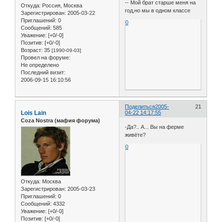
-- Мой брат старше меня на
Откуда:
Россия, Москва
год,но мы в одном классе
Зарегистрирован
: 2005-03-22
Приглашений:
0
0
Сообщений:
585
Уважение:
[+0/-0]
Позитив:
[+0/-0]
Возраст:
35
[1990-09-03]
Провел на форуме:
Не определено
Последний визит:
2006-09-15 16:10:56
Поделиться
2005-
21
Lois Lain
04-22 14:17:55
Coza Nostra (мафия форума)
-Да?.. А... Вы на ферме
живёте?
0
Откуда:
Москва
Зарегистрирован
: 2005-03-23
Приглашений:
0
Сообщений:
4332
Уважение:
[+0/-0]
Позитив:
[+0/-0]