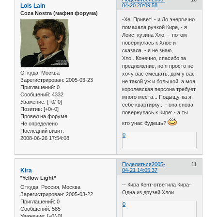
Lois Lain
04-20 20:09:58
Coza Nostra (мафия форума)
-Хе! Привет! - и Ло энергично
помахала ручкой Кире, - я
Лоис, кузина Хло, - потом
повернулась к Хлое и
сказала, - я не знаю,
Хло...Конечно, спасибо за
предложение, но я просто не
Откуда:
Москва
хочу вас смещать: дом у вас
Зарегистрирован
: 2005-03-23
не такой уж и большой, а моя
Приглашений:
0
королевская персона требует
Сообщений:
4332
много места... Подыщу-ка я
Уважение:
[+0/-0]
себе квартирку... - она снова
Позитив:
[+0/-0]
повернулась к Кире: - а ты
Провел на форуме:
кто унас будешь?
Не определено
Последний визит:
0
2008-06-26 17:54:08
Поделиться
2005-
11
Kira
04-21 14:05:37
*Yellow Light*
-- Кира Кент-ответила Кира-
Откуда:
Россия, Москва
Одна из друзей Хлои
Зарегистрирован
: 2005-03-22
Приглашений:
0
0
Сообщений:
585
Уважение:
[+0/-0]