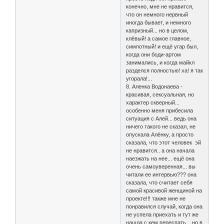
конечно, мне не нравится,
что он немного нервный
иногда бывает, и немного
капризный... но в целом,
клёвый! а самое главное,
симпотный! и ещё угар был,
когда они боди-артом
занимались, и когда майкл
разделся полностью! ха! я так
угорала!...
8. Аленка Водонаева -
красивая, сексуальная, но
характер скверный...
особенно меня прибесила
ситуация с Алей... ведь она
ничего такого не сказал, не
опускала Алёнку, а просто
сказала, что этот человек эй
не нравится.. а она начала
наезжать на нее... ещё она
очень самоуверенная... вы
читали ее интервью??? она
сказала, что считает себя
самой красивой женщиной на
проекте!!! также мне не
понравился случай, когда она
не успела приехать и тут же
нашла с кем переспать... но в