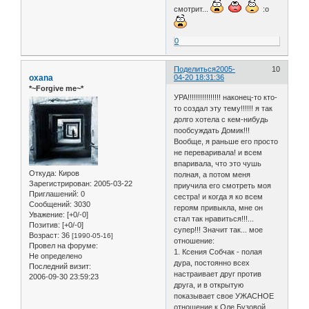
смотрит...
:o
0
Поделиться
2005-
10
oxana
04-20 18:31:36
*~Forgive me~*
УРА!!!!!!!!!!!!!!!! наконец-то кто-
то создал эту тему!!!!!! я так
долго хотела с кем-нибудь
пообсуждать Домик!!!
Вообще, я раньше его просто
не переваривала! и всем
впаривала, что это чушь
Откуда:
Киров
полная, а потом меня
Зарегистрирован
: 2005-03-22
приучила его смотреть моя
Приглашений:
0
сестра! и когда я ко всем
Сообщений:
3030
героям привыкла, мне он
Уважение:
[+0/-0]
стал так нравиться!!!...
Позитив:
[+0/-0]
супер!!! Значит так... мое
Возраст:
36
[1990-05-16]
отношение:
Провел на форуме:
1. Ксения Собчак - полая
Не определено
дура, постоянно всех
Последний визит:
настраивает друг против
2006-09-30 23:59:23
друга, и в открытую
показывает свое УЖАСНОЕ
отношение к Оле Бузовой,