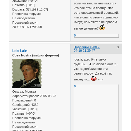
Уважение:
[+0/-0]
если честно, то мне кажется,
Позитив:
[+0/-0]
что все это не правда, что
Возраст:
37
[1988-12-07]
есть определенный сценарий,
Провел на форуме:
и все они по этому сценарию
Не определено
живут, но может я не права!А
Последний визит:
2006-09-16 17:08:58
вы как думаете?
0
Поделиться
2005-
3
Lois Lain
04-19 21:39:47
Coza Nostra (мафия форума)
Igosia, щас бить меня
будешь... Я не люблю Дом-2 -
уже задолбали все эти
реалити-шоу...Да ещё так
затянули...
<_<
0
Откуда:
Москва
Зарегистрирован
: 2005-03-23
Приглашений:
0
Сообщений:
4332
Уважение:
[+0/-0]
Позитив:
[+0/-0]
Провел на форуме:
Не определено
Последний визит:
2008-06-26 17:54:08