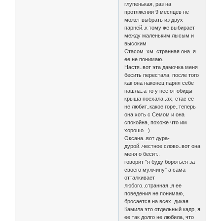
глупенькая, раз на
протяжении 9 месяцев не
может выбрать из двух
парней..к тому же выбирает
между маленьким лысым и
высоким
Стасом..хм..странная она..я
ее не понимаю..
Настя..вот эта дамочка меня
бесить перестала, после того
как она наконец парня себе
нашла..а то у нее от обиды
крыша поехала..ах, стас ее
не любит..какое горе..теперь
она хоть с Семом и она
спокойна, похоже что им
хорошо =)
Оксана..вот дура-
дурой..честное слово..вот она
меня о бесит..
говорит "я буду бороться за
своего мужчину" а сама
отталкивает
любого..странная..я ее
поведения не понимаю,
бросается на всех..дикая..
Камила это отдельный кадр, я
ее так долго не любила, что