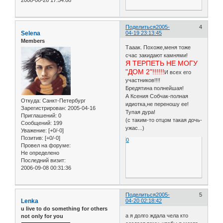
Поделиться
2005-
4
Selena
04-19 23:13:45
Members
Тааак. Похоже,меня тоже
счас закидают камнями!
Я ТЕРПЕТЬ НЕ МОГУ
"ДОМ 2"!!!!!!
И всех его
участников!!!!
Бредятина полнейшая!
А Ксения Собчак-полная
Откуда:
Санкт-Петербург
идиотка,не переношу ее!
Зарегистрирован
: 2005-04-16
Тупая дура!
Приглашений:
0
(с таким-то отцом такая дочь-
Сообщений:
199
ужас...)
Уважение:
[+0/-0]
Позитив:
[+0/-0]
0
Провел на форуме:
Не определено
Последний визит:
2006-09-08 00:31:36
Поделиться
2005-
5
Lenka
04-20 02:18:42
u live to do something for others
а я долго ждала чела кто
not only for you