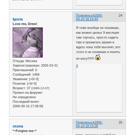
Поделиться
2005-
24
Igosia
04-23 16:14:43
Love me, Drew!
Я тоже вообще не понимаю,
как можно целых 9 месяцев
там торчать, просто сидеть
там и прожигать время и
ждать пока тебя выгонят, вот
этого я не понимаю и понять
не могу!!!!!!!
Откуда:
Москва
Зарегистрирован
: 2005-03-31
0
Приглашений:
0
Сообщений:
1466
Уважение:
[+0/-0]
Позитив:
[+0/-0]
Возраст:
37
[1988-12-07]
Провел на форуме:
Не определено
Последний визит:
2006-09-16 17:08:58
Поделиться
2005-
25
oxana
04-23 18:13:28
*~Forgive me~*
hope, согласна с тобой во