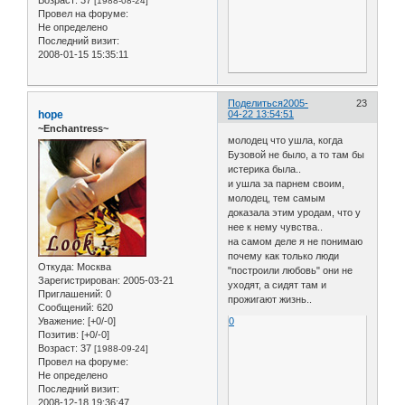
[1988-08-24]
Провел на форуме:
Не определено
Последний визит:
2008-01-15 15:35:11
Поделиться
2005-
23
hope
04-22 13:54:51
~Enchantress~
молодец что ушла, когда
Бузовой не было, а то там бы
истерика была..
и ушла за парнем своим,
молодец, тем самым
доказала этим уродам, что у
нее к нему чувства..
на самом деле я не понимаю
почему как только люди
Откуда:
Москва
"построили любовь" они не
Зарегистрирован
: 2005-03-21
уходят, а сидят там и
Приглашений:
0
прожигают жизнь..
Сообщений:
620
Уважение:
[+0/-0]
0
Позитив:
[+0/-0]
Возраст:
37
[1988-09-24]
Провел на форуме:
Не определено
Последний визит:
2008-12-18 19:36:47