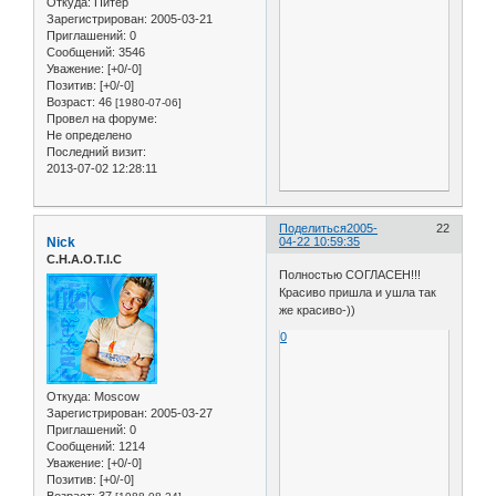
Откуда:
Питер
Зарегистрирован
: 2005-03-21
Приглашений:
0
Сообщений:
3546
Уважение:
[+0/-0]
Позитив:
[+0/-0]
Возраст:
46
[1980-07-06]
Провел на форуме:
Не определено
Последний визит:
2013-07-02 12:28:11
Поделиться
2005-
22
Nick
04-22 10:59:35
C.H.A.O.T.I.C
Полностью СОГЛАСЕН!!!
Красиво пришла и ушла так
же красиво-))
0
Откуда:
Moscow
Зарегистрирован
: 2005-03-27
Приглашений:
0
Сообщений:
1214
Уважение:
[+0/-0]
Позитив:
[+0/-0]
Возраст:
37