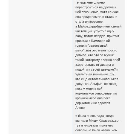
теперь мне сложно
перестроиться на другое к
ней отношение..хотя сейчас
она вроде помягче стала..и
стала интереснее..
а Майкл дурак!при чем самый
настоящий..упустил одну
бабу, потом вторую..при том
приехал к Камиле и ей
говорит "завоевывай
меня"..вот это меня просто
добило..что это за мужик
такой, которому сложно свой
зад оторвать от дивана и
подойти к своей девушке?и
уделить ей внимание..фу..
кто еще остался?новенькая
девушка, Альфия..не знаю,
пока у меня к ней
нормальное отношение, по
крайней мере она пока
держится и не сдается
Алене..
я была очень рада, когда
выгнали Мишу Карасева..вот
тут я ликовала и мне его
совсем не было жалко..чем