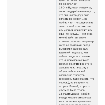
действительно " в каждой
бочке затычка"
13.Оля Бузова - истеричка,
тормоз и дура! я ненавижу то,
что она иногда двух слов
связать не может!... не
люблю и то, что когда она не
знает, что ей ответить, она
или убегает, или плачет или
ещё что-нибудь... но иногда
мне её действительно
становится жалко, например,
когда ее поставили перед
выбором и даже не дали
время ей подумать, или
сейчас, когда все считают,
что их примирение чисто
фективное, и что все это из-
за приза квартала... ну в
общем сейчас я к ней
нормально отношусь
(осмелюсь даже сказать, что
хорошо), но во время их
ссоры с Ромкой, я просто
убить ее была готова!...
14. Настя Дашко - к ней я
всегда хорошо относилась,
но в последнее время я ее