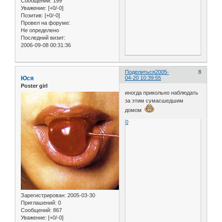
Сообщений:
199
Уважение:
[+0/-0]
Позитив:
[+0/-0]
Провел на форуме:
Не определено
Последний визит:
2006-09-08 00:31:36
Поделиться
2005-
8
Юся
04-20 10:39:55
Poster girl
иногда прикольно наблюдать
за этим сумасшедшим
домом
0
Зарегистрирован
: 2005-03-30
Приглашений:
0
Сообщений:
867
Уважение:
[+0/-0]