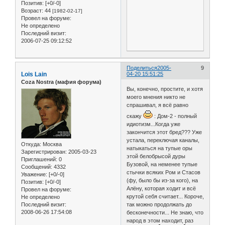
Позитив:
[+0/-0]
Возраст:
44
[1982-02-17]
Провел на форуме:
Не определено
Последний визит:
2006-07-25 09:12:52
Поделиться
2005-
9
Lois Lain
04-20 15:51:25
Coza Nostra (мафия форума)
Вы, конечно, простите, и хотя
моего мнения никто не
спрашивал, я всё равно
скажу
: Дом-2 - полный
идиотизм...Когда уже
закончится этот бред??? Уже
устала, переключая каналы,
Откуда:
Москва
натыкаться на тупые оры
Зарегистрирован
: 2005-03-23
этой белобрысой дуры
Приглашений:
0
Бузовой, на неменее тупые
Сообщений:
4332
стычки всяких Ром и Стасов
Уважение:
[+0/-0]
(фу, было бы из-за кого), на
Позитив:
[+0/-0]
Алёну, которая ходит и всё
Провел на форуме:
крутой себя считает... Короче,
Не определено
Последний визит:
так можно продолжать до
2008-06-26 17:54:08
бесконечности... Не знаю, что
народ в этом находит, раз