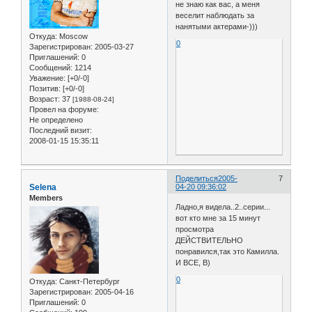
не знаю как вас, а меня
веселит наблюдать за
нанятыми актерами-)))
Откуда:
Moscow
0
Зарегистрирован
: 2005-03-27
Приглашений:
0
Сообщений:
1214
Уважение:
[+0/-0]
Позитив:
[+0/-0]
Возраст:
37
[1988-08-24]
Провел на форуме:
Не определено
Последний визит:
2008-01-15 15:35:11
Поделиться
2005-
7
Selena
04-20 09:36:02
Members
Ладно,я видела..2..серии...
вот кто мне за 15 минут
просмотра
ДЕЙСТВИТЕЛЬНО
понравился,так это Камилла.
И ВСЕ, B)
0
Откуда:
Санкт-Петербург
Зарегистрирован
: 2005-04-16
Приглашений:
0