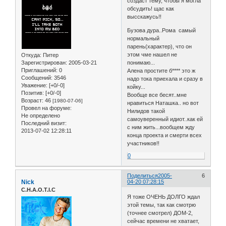
создаст тему, чтобы я могла
обсудить! щас как
высскажусь!!
Бузова дура..Рома самый
нормальный
парень(характер), что он
этом чме нашел не
Откуда:
Питер
понимаю...
Зарегистрирован
: 2005-03-21
Приглашений:
0
Алена простите б**** это ж
Сообщений:
3546
надо тока приехала и сразу в
Уважение:
[+0/-0]
койку...
Позитив:
[+0/-0]
Вообще все бесят..мне
Возраст:
46
[1980-07-06]
нравиться Наташка.. но вот
Провел на форуме:
Нилидов такой
Не определено
самоуверенный идиот..как ей
Последний визит:
с ним жить...вообщем жду
2013-07-02 12:28:11
конца проекта и смерти всех
участников!!
0
Поделиться
2005-
6
Nick
04-20 07:28:15
C.H.A.O.T.I.C
Я тоже ОЧЕНЬ ДОЛГО ждал
этой темы, так как смотрю
(точнее смотрел) ДОМ-2,
сейчас времени не хватает,