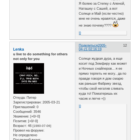
Я болею за Степку с Аленой,
Наташку с Сашей, а вот
Солнце и Май (если честно)
мне не очень нравятся, даже
не знаю почему????
0
Поделиться
2005-
12
Lenka
04-21 02:16:19
u live to do something for others
Солнце жудкая дура, а еще
not only for you
косит под Земфиру как может
и Ночных снайперов... я ее
прямо терпеть не могу.. да по
правде говоря я дом смарю
как раньше Фабрику звезд,
чтобы свой негатив сливать
куда то! Поматеришь их
Откуда:
Питер
часик и легче =))
Зарегистрирован
: 2005-03-21
0
Приглашений:
0
Сообщений:
3546
Уважение:
[+0/-0]
Позитив:
[+0/-0]
Возраст:
46
[1980-07-06]
Провел на форуме:
Не определено
Последний визит: