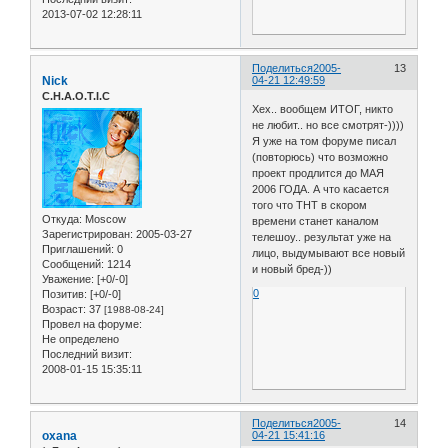
2013-07-02 12:28:11
Поделиться
2005-
13
Nick
04-21 12:49:59
C.H.A.O.T.I.C
Хех.. вообщем ИТОГ, никто
не любит.. но все смотрят-))))
Я уже на том форуме писал
(повторюсь) что возможно
проект продлится до МАЯ
2006 ГОДА. А что касается
того что ТНТ в скором
Откуда:
Moscow
времени станет каналом
Зарегистрирован
: 2005-03-27
телешоу.. результат уже на
Приглашений:
0
лицо, выдумывают все новый
Сообщений:
1214
и новый бред-))
Уважение:
[+0/-0]
0
Позитив:
[+0/-0]
Возраст:
37
[1988-08-24]
Провел на форуме:
Не определено
Последний визит:
2008-01-15 15:35:11
Поделиться
2005-
14
oxana
04-21 15:41:16