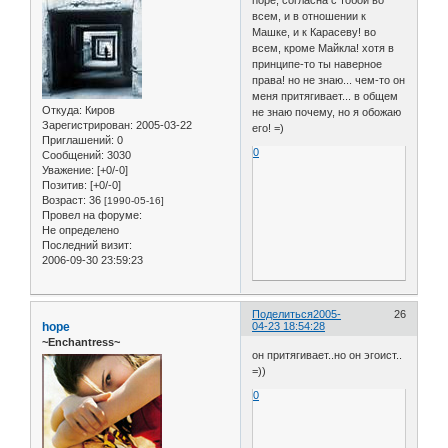
всем, и в отношении к
Машке, и к Карасеву! во
всем, кроме Майкла! хотя в
принципе-то ты наверное
права! но не знаю... чем-то он
меня притягивает... в общем
Откуда:
Киров
не знаю почему, но я обожаю
Зарегистрирован
: 2005-03-22
его! =)
Приглашений:
0
0
Сообщений:
3030
Уважение:
[+0/-0]
Позитив:
[+0/-0]
Возраст:
36
[1990-05-16]
Провел на форуме:
Не определено
Последний визит:
2006-09-30 23:59:23
Поделиться
2005-
26
hope
04-23 18:54:28
~Enchantress~
он притягивает..но он эгоист..
=))
0