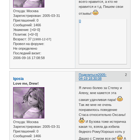
всего нравится, а кто не
нравится и т.д. Пишем свои
Откуда:
Москва
отзывы!
Зарегистрирован
: 2005-03-31
Приглашений:
0
0
Сообщений:
1466
Уважение:
[+0/-0]
Позитив:
[+0/-0]
Возраст:
37
[1988-12-07]
Провел на форуме:
Не определено
Последний визит:
2006-09-16 17:08:58
Поделиться
2005-
2
Igosia
04-19 18:30:08
Love me, Drew!
Я лично болею за Степку и
Алену, мне кажется эта
самая удачливая пара!
Так же мне не очень
понравилось поведение
Стаса относительно Оксаны!
И Бузова тоже истеричка
Откуда:
Москва
какая то, взяла да избила
Зарегистрирован
: 2005-03-31
Приглашений:
0
бедного Рому!Хорошо хоть у
Сообщений:
1466
Дашко с Сэмом все ок!
А