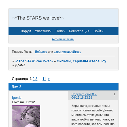
~*The STARS we love*~
Форум
Участники
Поиск
Регистрация
Войти
Активные темы
Привет, Гость!
Войдите
или
зарегистрируйтесь
.
»
~*The STARS we love*~
»
Фильмы, сериалы и телешоу
»
Дом-2
Страница:
1
2
3
…
11
»
Дом-2
Поделиться
2005-
1
Igosia
04-19 18:23:18
Love me, Drew!
Впринципе,название темы
говорит само за себя!Думаю
многие смотрят дом2, кто
ваши любимые участники, за
кого болеете, кто вам больше