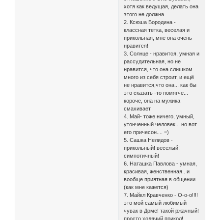
хотя как ведущая, делать она
этого не должна
2. Ксюша Бородина -
классная тетка, веселая и
прикольная, мне она очень
нравится!
3. Солнце - нравится, умная и
рассудительная, но не
нравится, что она слишком
много из себя строит, и ещё
не нравится,что она... как бы
это сказать -то помягче...
короче, она на мужика
смахивает
4. Май- тоже ничего, умный,
утонченный человек... но вот
его причесон.... =)
5. Сашка Нелидов -
прикольный! веселый!
симпотичный!
6. Наташка Павлова - умная,
красивая, женственная.. и
вообще приятная в общении
(как мне кажется)
7. Майкл Кравченко - О-о-о!!!!
это мой самый любимый
чувак в Доме! такой ржачный!
просто ходячий прикол!