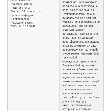
Сообщений:
620
настоящая..но не люблю ее
Уважение:
[+0/-0]
не за это, она лезет куда не
Позитив:
[+0/-0]
надо, пока у нее были со
Возраст:
37
[1988-09-24]
Степой проблемы, то она
Провел на форуме:
ругалась только с ним, как
Не определено
только у них все более менее
Последний визит:
наладилось, она начала
2008-12-18 19:36:47
кидаться на всех
остальных..А Степка кстати
ей не пара.. он слишком
простой для нее, они внешне
никак не смотрятся..и еще я
не понимаю. как настоящий
мужик может позволять бабе
так с собой
обращаться....тряпка он..вот.
Солнце и Май..ну эти явно
играют на публику..и честно
говоря по ним уж слишком
видно,что там актеры..не
знаю,слишком разных людей
набрали,и слишком все их
конфликты похожи на
прописанный сценарий.
Рома и Оля..ну тут..они блин
два козла, друг друга
стоят..он тряпка, а она
истеричка =) к тому же