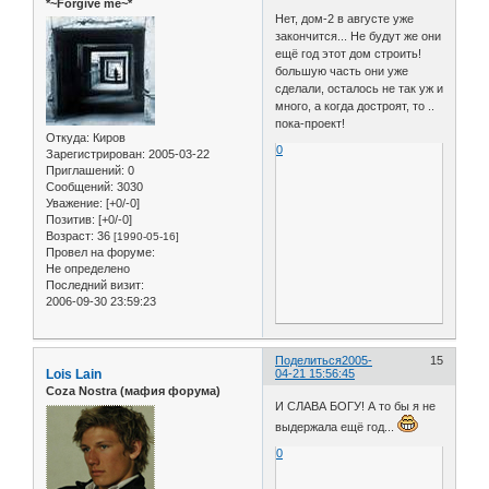
*~Forgive me~*
Нет, дом-2 в августе уже
закончится... Не будут же они
ещё год этот дом строить!
большую часть они уже
сделали, осталось не так уж и
много, а когда достроят, то ..
пока-проект!
Откуда:
Киров
0
Зарегистрирован
: 2005-03-22
Приглашений:
0
Сообщений:
3030
Уважение:
[+0/-0]
Позитив:
[+0/-0]
Возраст:
36
[1990-05-16]
Провел на форуме:
Не определено
Последний визит:
2006-09-30 23:59:23
Поделиться
2005-
15
Lois Lain
04-21 15:56:45
Coza Nostra (мафия форума)
И СЛАВА БОГУ! А то бы я не
выдержала ещё год...
0