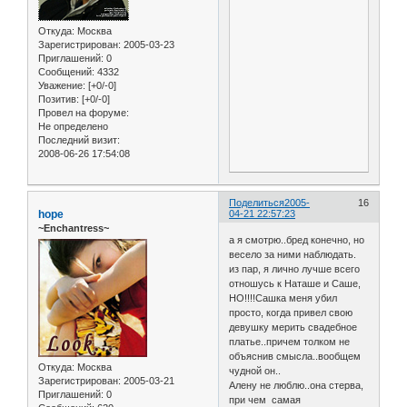
Откуда:
Москва
Зарегистрирован
: 2005-03-23
Приглашений:
0
Сообщений:
4332
Уважение:
[+0/-0]
Позитив:
[+0/-0]
Провел на форуме:
Не определено
Последний визит:
2008-06-26 17:54:08
Поделиться
2005-
16
hope
04-21 22:57:23
~Enchantress~
а я смотрю..бред конечно, но
весело за ними наблюдать.
из пар, я лично лучше всего
отношусь к Наташе и Саше,
НО!!!!Сашка меня убил
просто, когда привел свою
девушку мерить свадебное
платье..причем толком не
объяснив смысла..вообщем
Откуда:
Москва
чудной он..
Зарегистрирован
: 2005-03-21
Алену не люблю..она стерва,
Приглашений:
0
при чем самая