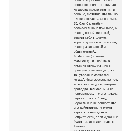
вообще перестала любить...
особенно после того случая,
когда она украла деньги... и
вообще, я считаю, что Дашко
- деревенская базарная баба!
15. Сэм Селезнёв -
положительно, в принципе, он
очень добрый, веселый,
держит себя в форме,
хорошо двигается... и вообще
оченб раскованный и
общительный...
16.Альфия (не помню
фамилию) - я к ней пока
никак не отношусь.. но в
принципе, она молодец, что
так уверенно держалась,
когда Алёна наезжала на нее,
но вот на конкурсе, который
проводил Нелидов, мне не
понравилось, что она начала
первая толкать Алёну,
неужели она не пониает, что
она действительно может
нарваться на крупные
неприятности, если и дальше
будет так конфликтовать с
Аленой...