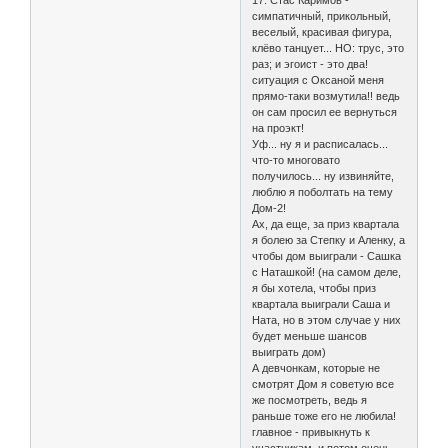
17. Стас Каримов -
симпатичный, прикольный,
веселый, красивая фигура,
клёво танцует... НО: трус, это
раз; и эгоист - это два!
ситуация с Оксаной меня
прямо-таки возмутила!! ведь
он сам просил ее вернуться
на проэкт!
Уф... ну я и расписалась...
что-то многовато
получилось... ну извиняйте,
люблю я поболтать на тему
Дом-2!
Ах, да еще, за приз квартала
я болею за Степку и Аленку, а
чтобы дом выиграли - Сашка
с Наташкой! (на самом деле,
я бы хотела, чтобы приз
квартала выиграли Саша и
Ната, но в этом случае у них
будет меньше шансов
выиграть дом)
А девчонкам, которые не
смотрят Дом я советую все
же посмотреть, ведь я
раньше тоже его не любила!
главное - привыкнуть к