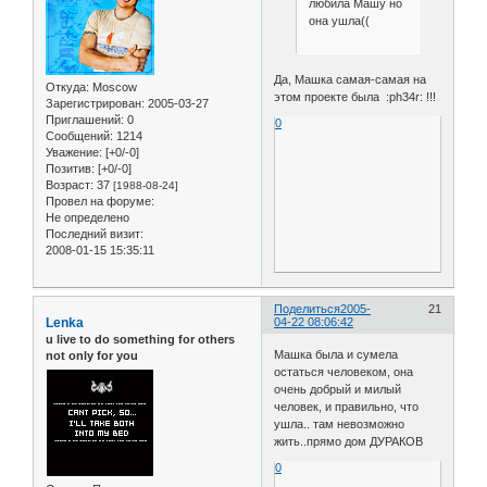
любила Машу но
она ушла((
Да, Машка самая-самая на
Откуда:
Moscow
этом проекте была :ph34r: !!!
Зарегистрирован
: 2005-03-27
Приглашений:
0
0
Сообщений:
1214
Уважение:
[+0/-0]
Позитив:
[+0/-0]
Возраст:
37
[1988-08-24]
Провел на форуме:
Не определено
Последний визит:
2008-01-15 15:35:11
Поделиться
2005-
21
Lenka
04-22 08:06:42
u live to do something for others
Машка была и сумела
not only for you
остаться человеком, она
очень добрый и милый
человек, и правильно, что
ушла.. там невозможно
жить..прямо дом ДУРАКОВ
0