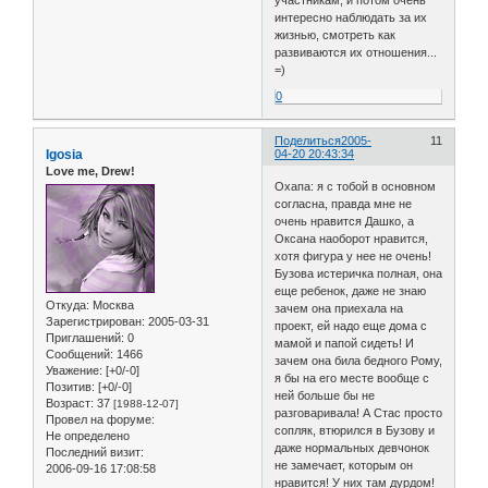
участникам, и потом очень
интересно наблюдать за их
жизнью, смотреть как
развиваются их отношения...
=)
0
Поделиться
2005-
11
Igosia
04-20 20:43:34
Love me, Drew!
Охапа: я с тобой в основном
согласна, правда мне не
очень нравится Дашко, а
Оксана наоборот нравится,
хотя фигура у нее не очень!
Бузова истеричка полная, она
еще ребенок, даже не знаю
Откуда:
Москва
зачем она приехала на
Зарегистрирован
: 2005-03-31
проект, ей надо еще дома с
Приглашений:
0
мамой и папой сидеть! И
Сообщений:
1466
зачем она била бедного Рому,
Уважение:
[+0/-0]
я бы на его месте вообще с
Позитив:
[+0/-0]
ней больше бы не
Возраст:
37
[1988-12-07]
разговаривала! А Стас просто
Провел на форуме:
сопляк, втюрился в Бузову и
Не определено
даже нормальных девчонок
Последний визит:
не замечает, которым он
2006-09-16 17:08:58
нравится! У них там дурдом!