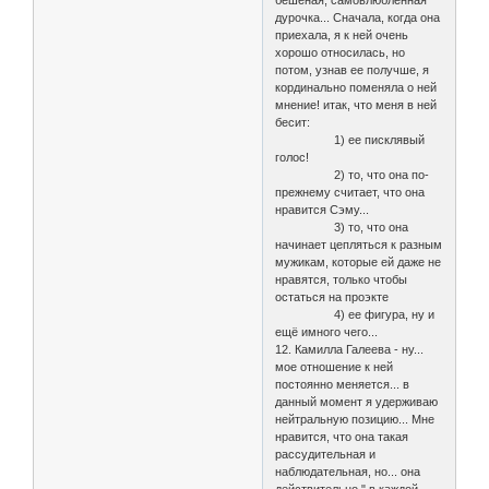
бешеная, самовлюбленная
дурочка... Сначала, когда она
приехала, я к ней очень
хорошо относилась, но
потом, узнав ее получше, я
кординально поменяла о ней
мнение! итак, что меня в ней
бесит:
1) ее писклявый
голос!
2) то, что она по-
прежнему считает, что она
нравится Сэму...
3) то, что она
начинает цепляться к разным
мужикам, которые ей даже не
нравятся, только чтобы
остаться на проэкте
4) ее фигура, ну и
ещё имного чего...
12. Камилла Галеева - ну...
мое отношение к ней
постоянно меняется... в
данный момент я удерживаю
нейтральную позицию... Мне
нравится, что она такая
рассудительная и
наблюдательная, но... она