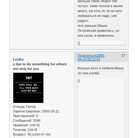
меньше таких людей тем
лучше..таких козлов в жизни
много, уж хоть по тв на него
любоваться не надо, уже
радует..
мне раньше Маша
Петровская нравилась, но
она ушла, и правильно..
0
Поделиться
2005-
17
Lenka
04-22 00:12:41
u live to do something for others
Больше всех я любила Машу
not only for you
но она ушла((
0
Откуда:
Питер
Зарегистрирован
: 2005-03-21
Приглашений:
0
Сообщений:
3546
Уважение:
[+0/-0]
Позитив:
[+0/-0]
Возраст:
46
[1980-07-06]