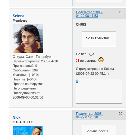
Поделиться
2005-
19
Selena
04-22 00:41:53
Members
CHRIS
но все смотрят
Не все! <_<
Откуда:
Санкт-Петербург
Я
не смотрю!
Зарегистрирован
: 2005-04-16
Приглашений:
0
Отредактировано Selena
Сообщений:
199
(2005-04-22 00:45:14)
Уважение:
[+0/-0]
Позитив:
[+0/-0]
0
Провел на форуме:
Не определено
Последний визит:
2006-09-08 00:31:36
Поделиться
2005-
20
Nick
04-22 07:25:28
C.H.A.O.T.I.C
Больше всех я