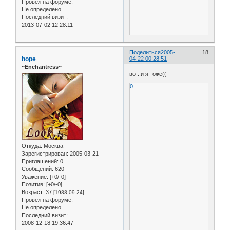
Провел на форуме:
Не определено
Последний визит:
2013-07-02 12:28:11
Поделиться
2005-
18
hope
04-22 00:28:51
~Enchantress~
вот..и я тоже((
0
Откуда:
Москва
Зарегистрирован
: 2005-03-21
Приглашений:
0
Сообщений:
620
Уважение:
[+0/-0]
Позитив:
[+0/-0]
Возраст:
37
[1988-09-24]
Провел на форуме:
Не определено
Последний визит:
2008-12-18 19:36:47