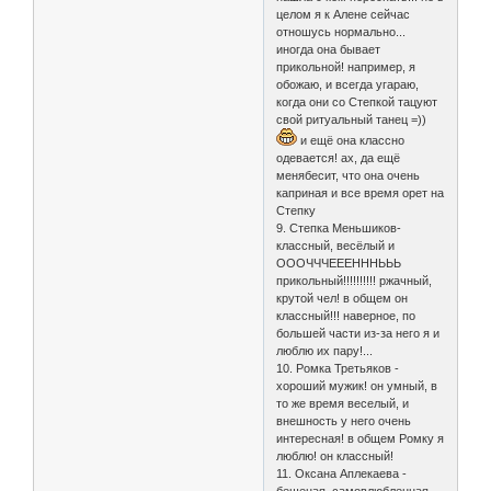
целом я к Алене сейчас
отношусь нормально...
иногда она бывает
прикольной! например, я
обожаю, и всегда угараю,
когда они со Степкой тацуют
свой ритуальный танец =))
и ещё она классно
одевается! ах, да ещё
менябесит, что она очень
каприная и все время орет на
Степку
9. Степка Меньшиков-
классный, весёлый и
ОООЧЧЧЕЕЕНННЬЬЬ
прикольный!!!!!!!!!! ржачный,
крутой чел! в общем он
классный!!! наверное, по
большей части из-за него я и
люблю их пару!...
10. Ромка Третьяков -
хороший мужик! он умный, в
то же время веселый, и
внешность у него очень
интересная! в общем Ромку я
люблю! он классный!
11. Оксана Аплекаева -