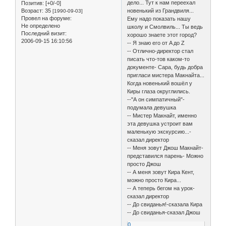
дело... Тут к нам переехал
Позитив:
[+0/-0]
Возраст:
35
новенький из Грандвиля...
[1990-09-03]
Провел на форуме:
Ему надо показать нашу
Не определено
школу и Смолвиль... Ты ведь
Последний визит:
хорошо знаете этот город?
2006-09-15 16:10:56
-- Я знаю его от A до Z
-- Отлично-директор стал
писать что-тов каком-то
документе- Сара, будь добра
пригласи мистера Макнайта...
Когда новенький вошёл у
Киры глаза округлились.
--"А он симпатичный"-
подумала девушка
-- Мистер Макнайт, именно
эта девушка устроит вам
маленькую экскурсию...-
сказал директор
-- Меня зовут Джош Макнайт-
представился парень- Можно
просто Джош
-- А меня зовут Кира Кент,
можно просто Кира...
-- А теперь бегом на урок-
сказал директор
-- До свиданья!-сказала Кира
-- До свиданья-сказал Джош
0