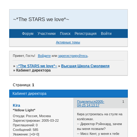
~*The STARS we love*~
Форум
Участники
Поиск
Регистрация
Войти
Активные темы
Привет, Гость!
Войдите
или
зарегистрируйтесь
.
»
~*The STARS we love*~
»
Высшая Школа Смолвиля
»
Кабинет директора
Страница:
1
Кабинет директора
Поделиться
2005-
1
Kira
04-25 14:13:17
*Yellow Light*
Кира устроилась на стуле на
Откуда:
Россия, Москва
колёсиках.
Зарегистрирован
: 2005-03-22
-- Директор Рэйнхард, зачем
Приглашений:
0
вы меня позвали?
Сообщений:
585
-- Мисс Кент, у меня к тебе
Уважение:
[+0/-0]