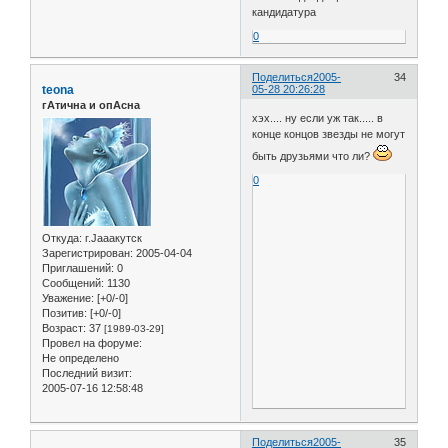
кандидатура
0
Поделиться
2005-
34
teona
05-28 20:26:28
гАтична и опАсна
хэх.... ну если уж так..... в
конце концов звезды не могут
быть друзьями что ли?
0
Откуда:
г.Jaaaкутск
Зарегистрирован
: 2005-04-04
Приглашений:
0
Сообщений:
1130
Уважение:
[+0/-0]
Позитив:
[+0/-0]
Возраст:
37
[1989-03-29]
Провел на форуме:
Не определено
Последний визит:
2005-07-16 12:58:48
Поделиться
2005-
35