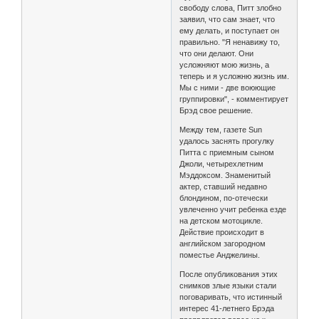
свободу слова, Питт злобно
заявил, что сам знает, что
ему делать, и поступает он
правильно. "Я ненавижу то,
что они делают. Они
усложняют мою жизнь, а
теперь и я усложню жизнь им.
Мы с ними - две воюющие
группировки", - комментирует
Брэд свое решение.
Между тем, газете Sun
удалось заснять прогулку
Питта с приемным сыном
Джоли, четырехлетним
Мэддоксом. Знаменитый
актер, ставший недавно
блондином, по-отечески
увлеченно учит ребенка езде
на детском мотоцикле.
Действие происходит в
английском загородном
поместье Анджелины.
После опубликования этих
снимков злые языки стали
поговаривать, что истинный
интерес 41-летнего Брэда