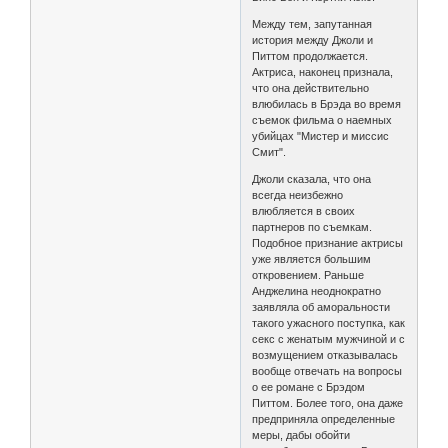
Между тем, запутанная
история между Джоли и
Питтом продолжается.
Актриса, наконец признала,
что она действительно
влюбилась в Брэда во время
съемок фильма о наемных
убийцах "Мистер и миссис
Смит".
Джоли сказала, что она
всегда неизбежно
влюбляется в своих
партнеров по съемкам.
Подобное признание актрисы
уже является большим
откровением. Раньше
Анджелина неоднократно
заявляла об аморальности
такого ужасного поступка, как
секс с женатым мужчиной и с
возмущением отказывалась
вообще отвечать на вопросы
о ее романе с Брэдом
Питтом. Более того, она даже
предприняла определенные
меры, дабы обойти