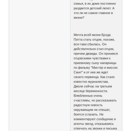
семья, в их доме постоянно
раздается детский лепет. А
это ли не самое главное в
жизни?
Мечта всей жизни Брэда
Питта стать отцом, похоже,
все-таки сбылась. Он
действительно стал отцом,
причем дважды. Он проникся
отцовскими чувствами к
приемному сыну напарницы
по фильму "Мистер и миссис
Смит" и от нее же ждет
своего первенца. Как стало
известно журналистам,
Джоли сейчас на третьем
месяце беременности.
Влюбленные очень
счастливы, но рассказывать
радостную новость
окружающим не спешат,
боятся сглазить. Не
комментируют сообщение и
агенты звезд, отказываясь
отвечать на звонки и письма