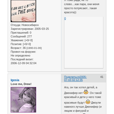
Я тоже рада, не то
слово....как пара, они меня
просто потрясают...такая
красота))
0
Откуда:
Новосибирск
Зарегистрирован
: 2005-03-25
Приглашений:
0
Сообщений:
277
Уважение:
[+0/-0]
Позитив:
[+0/-0]
Возраст:
36
[1990-01-06]
Провел на форуме:
Не определено
Последний визит:
2006-12-09 04:32:04
Поделиться
2005-
41
Igosia
07-03 02:12:35
Love me, Drew!
Ага, он так хотел детей, а
Дженифер нет
Он такой
красивый и дети у него тоже
красивые будут
Джоули
намного лучше Дженифер (и
лицом и фигурой и