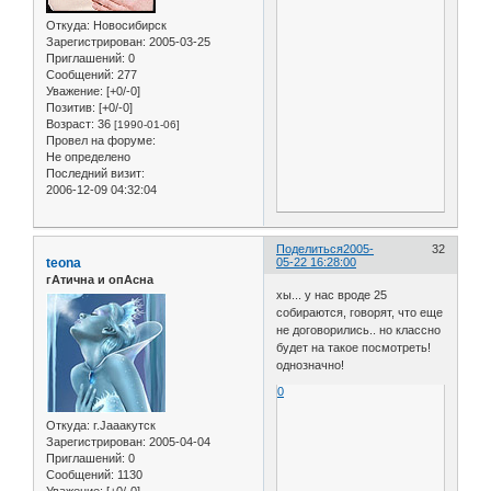
Откуда:
Новосибирск
Зарегистрирован
: 2005-03-25
Приглашений:
0
Сообщений:
277
Уважение:
[+0/-0]
Позитив:
[+0/-0]
Возраст:
36
[1990-01-06]
Провел на форуме:
Не определено
Последний визит:
2006-12-09 04:32:04
Поделиться
2005-
32
teona
05-22 16:28:00
гАтична и опАсна
хы... у нас вроде 25
собираются, говорят, что еще
не договорились.. но классно
будет на такое посмотреть!
однозначно!
0
Откуда:
г.Jaaaкутск
Зарегистрирован
: 2005-04-04
Приглашений:
0
Сообщений:
1130