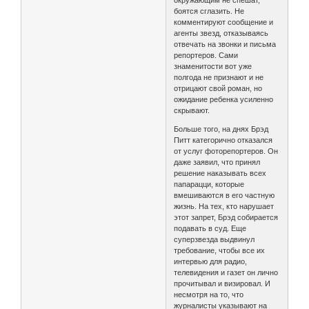
боятся сглазить. Не
комментируют сообщение и
агенты звезд, отказываясь
отвечать на звонки и письма
репортеров. Сами
знаменитости вот уже
полгода не признают и не
отрицают свой роман, но
ожидание ребенка усиленно
скрывают.
Больше того, на днях Брэд
Питт категорично отказался
от услуг фоторепортеров. Он
даже заявил, что принял
решение наказывать всех
папарацци, которые
вмешиваются в его частную
жизнь. На тех, кто нарушает
этот запрет, Брэд собирается
подавать в суд. Еще
суперзвезда выдвинул
требование, чтобы все их
интервью для радио,
телевидения и газет он лично
прочитывал и визировал. И
несмотря на то, что
журналисты указывают на