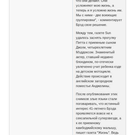
что они делают. Они
усложняют мою жизнь, а
теперь и я усложню жизнь им.
Мы с ними - две воюющие
группировки", - комментирует
Брэд свое решение.
Между тем, газете Sun
удалось заснять прогулку
Питта с приемным сыном
Джоли, четырехлетним
Мэддоксом. Знаменитый
актер, ставший недавно
блондином, по-отечески
увлеченно учит ребенка езде
на детском мотоцикле.
Действие происходит в
английском загородном
поместье Анджелины.
После опубликования этих
снимков злые языки стали
поговаривать, что истинный
интерес 41-летнего Брэда
проявляется вовсе не к
сексапильной суперзвезде, а
к ее приемному
камбоджийскому малышу,
пишет газета "Жизнь". Ведь