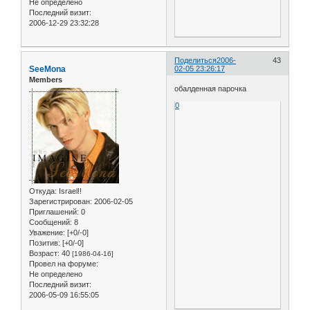
Не определено
Последний визит:
2006-12-29 23:32:28
Поделиться
2006-
43
SeeMona
02-05 23:26:17
Members
обалденная парочка
0
Откуда:
Israel!!
Зарегистрирован
: 2006-02-05
Приглашений:
0
Сообщений:
8
Уважение:
[+0/-0]
Позитив:
[+0/-0]
Возраст:
40
[1986-04-16]
Провел на форуме:
Не определено
Последний визит:
2006-05-09 16:55:05