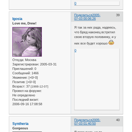
0
Поделиться
2005-
39
Igosia
07-03 00:06:26
Love me, Drew!
Я так за них рада, надеюсь,
что Бред наконец встретил
свою вторую половинку, и у
них все будет хорошо
0
Откуда:
Москва
Зарегистрирован
: 2005-03-31
Приглашений:
0
Сообщений:
1466
Уважение:
[+0/-0]
Позитив:
[+0/-0]
Возраст:
37
[1988-12-07]
Провел на форуме:
Не определено
Последний визит:
2006-09-16 17:08:58
Поделиться
2005-
40
Syntheria
07-03 01:40:50
Gorgeous