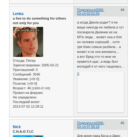
Поделиться
2006-
44
Lenka
03-14 02:01:55
u live to do something for others
а когда Джоли родит? я ее
not only for you
ваще никогда не любила а тут
посмарела Дневник ее на
МТв люди... может она и бля
но человек хороший... хотя
зря блин семью разбила... а
может и не она виновата....
а вот Бред что-то мне не
Откуда:
Питер
нравится щас..а ведь был
Зарегистрирован
: 2005-03-21
молодой я от него тащилась...
Приглашений:
0
0
Сообщений:
3546
Уважение:
[+0/-0]
Позитив:
[+0/-0]
Возраст:
46
[1980-07-06]
Провел на форуме:
Не определено
Последний визит:
2013-07-02 12:28:11
Поделиться
2006-
45
Nick
03-14 07:59:19
C.H.A.O.T.I.C
Для меня пара Брэд и Джен