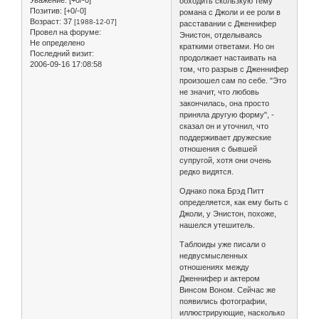
Уважение:
[+0/-0]
обходить скользкую тему
Позитив:
[+0/-0]
романа с Джоли и ее роли в
Возраст:
37
[1988-12-07]
расставании с Дженнифер
Провел на форуме:
Энистон, отделываясь
Не определено
краткими ответами. Но он
Последний визит:
продолжает настаивать на
2006-09-16 17:08:58
том, что разрыв с Дженнифер
произошел сам по себе. "Это
не значит, что любовь
закончилась, она просто
приняла другую форму", -
сказал он и уточнил, что
поддерживает дружеские
отношения с бывшей
супругой, хотя они очень
редко видятся.
Однако пока Брэд Питт
определяется, как ему быть с
Джоли, у Энистон, похоже,
нашелся утешитель.
Таблоиды уже писали о
недвусмысленных
отношениях между
Дженнифер и актером
Винсом Воном. Сейчас же
появились фотографии,
иллюстрирующие, насколько