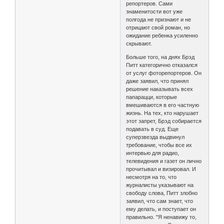
репортеров. Сами
знаменитости вот уже
полгода не признают и не
отрицают свой роман, но
ожидание ребенка усиленно
скрывают.
Больше того, на днях Брэд
Питт категорично отказался
от услуг фоторепортеров. Он
даже заявил, что принял
решение наказывать всех
папарацци, которые
вмешиваются в его частную
жизнь. На тех, кто нарушает
этот запрет, Брэд собирается
подавать в суд. Еще
суперзвезда выдвинул
требование, чтобы все их
интервью для радио,
телевидения и газет он лично
прочитывал и визировал. И
несмотря на то, что
журналисты указывают на
свободу слова, Питт злобно
заявил, что сам знает, что
ему делать, и поступает он
правильно. "Я ненавижу то,