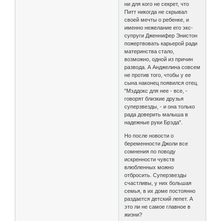
ни для кого не секрет, что
Питт никогда не скрывал
своей мечты о ребенке, и
именно нежелание его экс-
супруги Дженнифер Энистон
пожертвовать карьерой ради
материнства стало,
возможно, одной из причин
развода. А Анджелина совсем
не против того, чтобы у ее
сына наконец появился отец.
"Мэддокс для нее - все, -
говорят близкие друзья
суперзвезды, - и она только
рада доверить малыша в
надежные руки Брэда".
Но после новости о
беременности Джоли все
сомнения по поводу
искренности чувств
влюбленных можно
отбросить. Суперзвезды
счастливы, у них большая
семья, в их доме постоянно
раздается детский лепет. А
это ли не самое главное в
жизни?