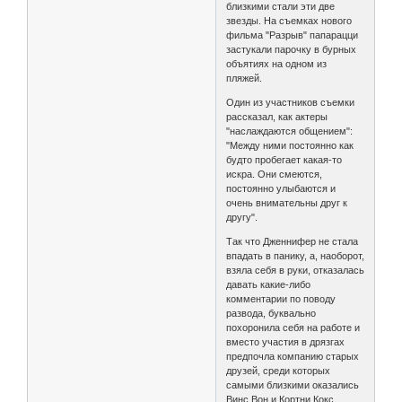
близкими стали эти две
звезды. На съемках нового
фильма "Разрыв" папарацци
застукали парочку в бурных
объятиях на одном из
пляжей.
Один из участников съемки
рассказал, как актеры
"наслаждаются общением":
"Между ними постоянно как
будто пробегает какая-то
искра. Они смеются,
постоянно улыбаются и
очень внимательны друг к
другу".
Так что Дженнифер не стала
впадать в панику, а, наоборот,
взяла себя в руки, отказалась
давать какие-либо
комментарии по поводу
развода, буквально
похоронила себя на работе и
вместо участия в дрязгах
предпочла компанию старых
друзей, среди которых
самыми близкими оказались
Винс Вон и Кортни Кокс.