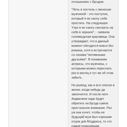
отношениях с Брэдом.
"Лечь в постель с женатым
мужчиной - это поступок,
который я не смогу себе
простить. На следующее
Yтро я не смогу смотреть на
себя в зеркало", - заявила
голливудская красавица. Она
утверждает, что в данный
момент обходится вовсе без
романа, хотя и встречается
со своими "интимными
друзьями". В понимании
актрисы, это мужчины, с
которыми можно переспать
раз в месяц и тут же об этом
забыть.
Но развод, как и все плохое в
жизни, когда-нибудь да
закончится. И после него
Анджелине надо будет
обратить на Брэда самое
пристальное внимание. Раз
уж она хочет, чтобы ее
будущий муж был хорошим
отцом для Мэддокса, то это
самая подходящая