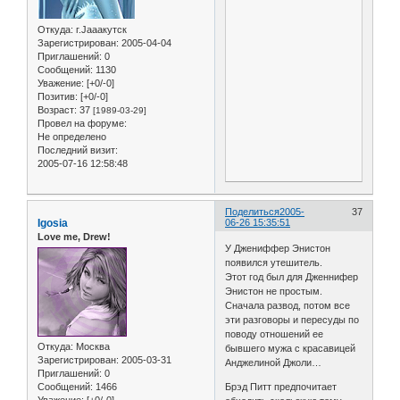
Откуда:
г.Jaaaкутск
Зарегистрирован
: 2005-04-04
Приглашений:
0
Сообщений:
1130
Уважение:
[+0/-0]
Позитив:
[+0/-0]
Возраст:
37
[1989-03-29]
Провел на форуме:
Не определено
Последний визит:
2005-07-16 12:58:48
Поделиться
2005-
37
Igosia
06-26 15:35:51
Love me, Drew!
У Джениффер Энистон
появился утешитель.
Этот год был для Дженнифер
Энистон не простым.
Сначала развод, потом все
эти разговоры и пересуды по
поводу отношений ее
Откуда:
Москва
бывшего мужа с красавицей
Зарегистрирован
: 2005-03-31
Анджелиной Джоли…
Приглашений:
0
Сообщений:
1466
Брэд Питт предпочитает