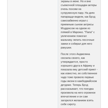
экраны в июне. Но и вне
съемочной площадки актеры
очень похожи на
супружескую пару. На днях
папарацци видели, как Брэд
самозабвенно играл с
приемным сыном актрисы
Мэддоксом на одном из
пляжей в Марокко. "Папа" с
увлечением помогал
мальчику лепить песочные
замки и собирал для него
ракушки.
После этого Анджелина
свозила своего, как
утверждается, просто
хорошего друга в Африку и
показала ему детский приют -
как известно, ее собственное
чадо тоже провело первые
годы жизни в камбоджийском
детдоме. Теперь Брэд
рассказывает, что поездка
произвела на него огромное
впечатление и он сам
загорелся желанием взять
себе сироту.