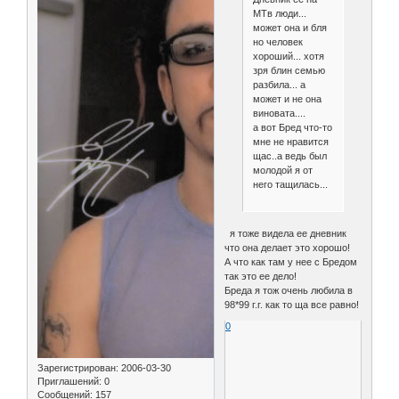
МТв люди...
может она и бля
но человек
хороший... хотя
зря блин семью
разбила... а
может и не она
виновата....
а вот Бред что-то
мне не нравится
щас..а ведь был
молодой я от
него тащилась...
я тоже видела ее дневник
что она делает это хорошо!
А что как там у нее с Бредом
так это ее дело!
Бреда я тож очень любила в
98*99 г.г. как то ща все равно!
0
Зарегистрирован
: 2006-03-30
Приглашений:
0
Сообщений:
157