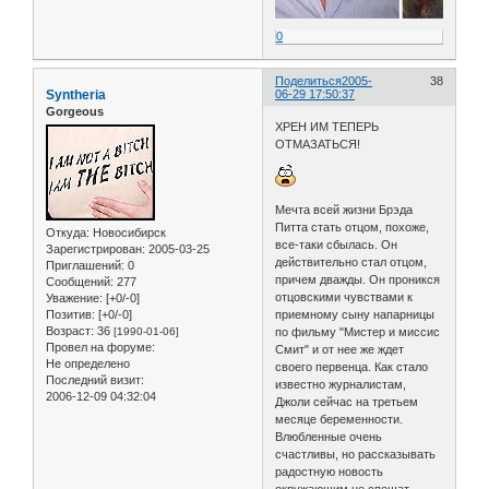
0
Поделиться
2005-
38
Syntheria
06-29 17:50:37
Gorgeous
ХРЕН ИМ ТЕПЕРЬ
ОТМАЗАТЬСЯ!
Мечта всей жизни Брэда
Питта стать отцом, похоже,
Откуда:
Новосибирск
все-таки сбылась. Он
Зарегистрирован
: 2005-03-25
действительно стал отцом,
Приглашений:
0
причем дважды. Он проникся
Сообщений:
277
отцовскими чувствами к
Уважение:
[+0/-0]
приемному сыну напарницы
Позитив:
[+0/-0]
Возраст:
36
по фильму "Мистер и миссис
[1990-01-06]
Провел на форуме:
Смит" и от нее же ждет
Не определено
своего первенца. Как стало
Последний визит:
известно журналистам,
2006-12-09 04:32:04
Джоли сейчас на третьем
месяце беременности.
Влюбленные очень
счастливы, но рассказывать
радостную новость
окружающим не спешат,