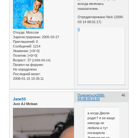
всегда являлась
показателем..
Отредактировано Nick (2006-
03-14 08:01:17)
0
Откуда:
Moscow
Зарегистрирован
: 2005-03-27
Приглашений:
0
Сообщений:
1214
Уважение:
[+0/-0]
Позитив:
[+0/-0]
Возраст:
37
[1988-08-24]
Провел на форуме:
Не определено
Последний визит:
2008-01-15 15:35:11
Поделиться
2006-
46
Jane55
04-08 05:11:02
Just AJ Mclean
а когда Джоли
родит? я ее ваще
никогда не
любила а тут
посмарела
Дневник ее на