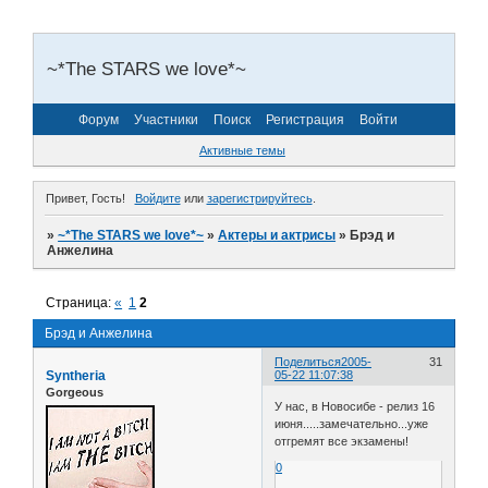
~*The STARS we love*~
Форум
Участники
Поиск
Регистрация
Войти
Активные темы
Привет, Гость!
Войдите
или
зарегистрируйтесь
.
»
~*The STARS we love*~
»
Актеры и актрисы
»
Брэд и
Анжелина
Страница:
«
1
2
Брэд и Анжелина
Поделиться
2005-
31
Syntheria
05-22 11:07:38
Gorgeous
У нас, в Новосибе - релиз 16
июня.....замечательно...уже
отгремят все экзамены!
0