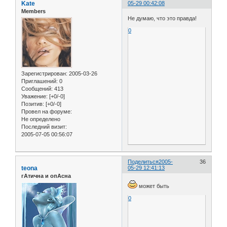
Kate
05-29 00:42:08
Members
Не думаю, что это правда!
0
Зарегистрирован
: 2005-03-26
Приглашений:
0
Сообщений:
413
Уважение:
[+0/-0]
Позитив:
[+0/-0]
Провел на форуме:
Не определено
Последний визит:
2005-07-05 00:56:07
Поделиться
2005-
36
teona
05-29 12:41:13
гАтична и опАсна
может быть
0