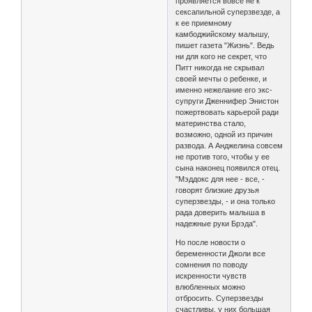
проявляется вовсе не к
сексапильной суперзвезде, а
к ее приемному
камбоджийскому малышу,
пишет газета "Жизнь". Ведь
ни для кого не секрет, что
Питт никогда не скрывал
своей мечты о ребенке, и
именно нежелание его экс-
супруги Дженнифер Энистон
пожертвовать карьерой ради
материнства стало,
возможно, одной из причин
развода. А Анджелина совсем
не против того, чтобы у ее
сына наконец появился отец.
"Мэддокс для нее - все, -
говорят близкие друзья
суперзвезды, - и она только
рада доверить малыша в
надежные руки Брэда".
Но после новости о
беременности Джоли все
сомнения по поводу
искренности чувств
влюбленных можно
отбросить. Суперзвезды
счастливы, у них большая