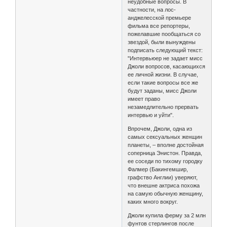
неудобные вопросы. В
частности, на лос-
анджелесской премьере
фильма все репортеры,
пожелавшие пообщаться со
звездой, были вынуждены
подписать следующий текст:
"Интервьюер не задает мисс
Джоли вопросов, касающихся
ее личной жизни. В случае,
если такие вопросы все же
будут заданы, мисс Джоли
имеет право
незамедлительно прервать
интервью и уйти".
Впрочем, Джоли, одна из
самых сексуальных женщин
планеты, – вполне достойная
соперница Энистон. Правда,
ее соседи по тихому городку
Фалмер (Бакингемшир,
графство Англии) уверяют,
что внешне актриса похожа
на самую обычную женщину,
каких много вокруг.
Джоли купила ферму за 2 млн
фунтов стерлингов после