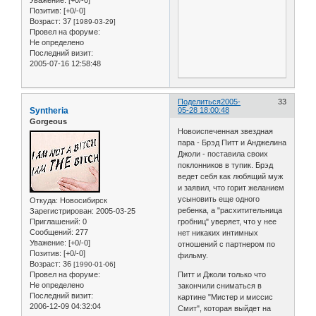
Уважение:
[+0/-0]
Позитив:
[+0/-0]
Возраст:
37
[1989-03-29]
Провел на форуме:
Не определено
Последний визит:
2005-07-16 12:58:48
Поделиться
2005-
33
Syntheria
05-28 18:00:48
Gorgeous
Новоиспеченная звездная
пара - Брэд Питт и Анджелина
Джоли - поставила своих
поклонников в тупик. Брэд
ведет себя как любящий муж
и заявил, что горит желанием
усыновить еще одного
Откуда:
Новосибирск
ребенка, а "расхитительница
Зарегистрирован
: 2005-03-25
Приглашений:
0
гробниц" уверяет, что у нее
Сообщений:
277
нет никаких интимных
Уважение:
[+0/-0]
отношений с партнером по
Позитив:
[+0/-0]
фильму.
Возраст:
36
[1990-01-06]
Провел на форуме:
Питт и Джоли только что
Не определено
закончили сниматься в
Последний визит:
картине "Мистер и миссис
2006-12-09 04:32:04
Смит", которая выйдет на