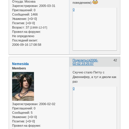
Откуда:
Москва
поведением)
Зарегистрирован
: 2005-03-31
0
Приглашений:
0
Сообщений:
1466
Уважение:
[+0/-0]
Позитив:
[+0/-0]
Возраст:
37
[1988-12-07]
Провел на форуме:
Не определено
Последний визит:
2006-09-16 17:08:58
Поделиться
2006-
42
Nemesida
02-02 23:25:07
Members
Скучно стало Питту с
Дженнифер, а тут и джоли как
раз
0
Зарегистрирован
: 2006-02-02
Приглашений:
0
Сообщений:
5
Уважение:
[+0/-0]
Позитив:
[+0/-0]
Провел на форуме: