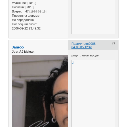
Уважение:
[+0/-0]
Позитив:
[+0/-0]
Возраст:
47
[1979-01-19]
Провел на форуме:
Не определено
Последний визит:
2006-09-22 23:49:32
Поделиться
2006-
47
Jane55
04-08 05:12:48
Just AJ Mclean
родит летом вроде
0