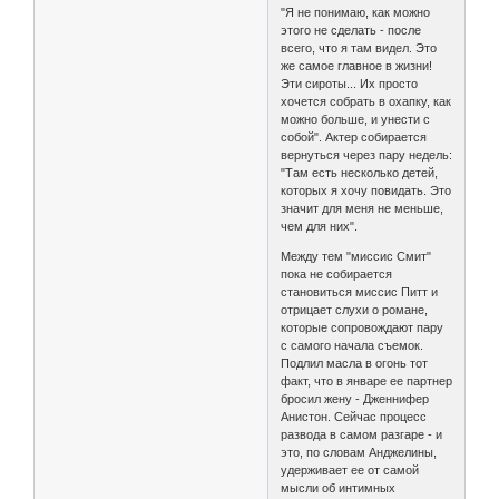
"Я не понимаю, как можно
этого не сделать - после
всего, что я там видел. Это
же самое главное в жизни!
Эти сироты... Их просто
хочется собрать в охапку, как
можно больше, и унести с
собой". Актер собирается
вернуться через пару недель:
"Там есть несколько детей,
которых я хочу повидать. Это
значит для меня не меньше,
чем для них".
Между тем "миссис Смит"
пока не собирается
становиться миссис Питт и
отрицает слухи о романе,
которые сопровождают пару
с самого начала съемок.
Подлил масла в огонь тот
факт, что в январе ее партнер
бросил жену - Дженнифер
Анистон. Сейчас процесс
развода в самом разгаре - и
это, по словам Анджелины,
удерживает ее от самой
мысли об интимных