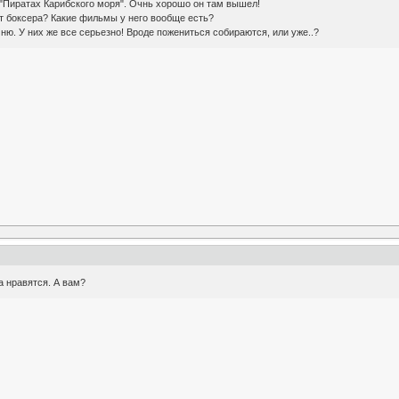
 "Пиратах Карибского моря". Очнь хорошо он там вышел!
ет боксера? Какие фильмы у него вообще есть?
омню. У них же все серьезно! Вроде пожениться собираются, или уже..?
а нравятся. А вам?