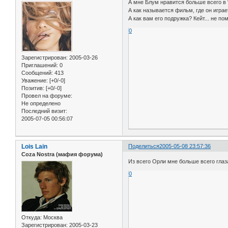
А мне Блум нравится больше всего в
А как называется фильм, где он игра
А как вам его подружка? Кейт... не п
0
Зарегистрирован
: 2005-03-26
Приглашений:
0
Сообщений:
413
Уважение:
[+0/-0]
Позитив:
[+0/-0]
Провел на форуме:
Не определено
Последний визит:
2005-07-05 00:56:07
Lois Lain
Поделиться
2005-05-08 23:57:36
Coza Nostra (мафия форума)
Из всего Орли мне больше всего глаз
0
Откуда:
Москва
Зарегистрирован
: 2005-03-23