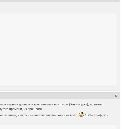
5
сь парни и до него, и красавчики и все такое (Хауи муркк), но имено
угого времени, из прошлого...
. Она заявила, что он самый эльфийский эльф из всех.
100% эльф. И я