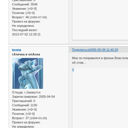
Сообщений:
3546
Уважение:
[+0/-0]
Позитив:
[+0/-0]
Возраст:
46
[1980-07-06]
Провел на форуме:
Не определено
Последний визит:
2013-07-02 12:28:11
teona
Поделиться
2005-05-08 11:40:29
гАтична и опАсна
Мне он понравился в фильм Властелин 
об этом...
0
Откуда:
г.Jaaaкутск
Зарегистрирован
: 2005-04-04
Приглашений:
0
Сообщений:
1130
Уважение:
[+0/-0]
Позитив:
[+0/-0]
Возраст:
37
[1989-03-29]
Провел на форуме:
Не определено