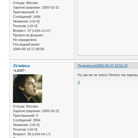
Откуда:
Москва
Зарегистрирован
: 2005-03-31
Приглашений:
0
Сообщений:
1466
Уважение:
[+0/-0]
Позитив:
[+0/-0]
Возраст:
37
[1988-12-07]
Провел на форуме:
Не определено
Последний визит:
2006-09-16 17:08:58
JV-twince
Поделиться
2005-05-07 22:52:23
~LOST~
Ну как же не знать! Ничего так парни
0
Откуда:
Москва
Зарегистрирован
: 2005-03-22
Приглашений:
0
Сообщений:
2864
Уважение:
[+0/-0]
Позитив:
[+0/-0]
Возраст:
36
[1989-08-17]