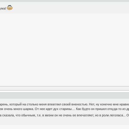
 ума!
рень, который на столько меня впеатлил своей вненостью. Нет, ну конечно мне нравили
 очень много шарма. От нее идет дух старины.... Как будто он пришел откуда-то из др
а сказала, что обычным, т.е. в жизни он не очень ее впечатляет, но в роли леголаса..