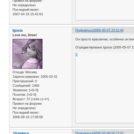
Провел на форуме:
Не определено
Последний визит:
2007-04-19 15:42:03
Igosia
Поделиться
2005-05-07 23:11:44
Love me, Drew!
Он просто красавчик, особенно он мн
Отредактировано Igosia (2005-05-07 2
0
Откуда:
Москва
Зарегистрирован
: 2005-03-31
Приглашений:
0
Сообщений:
1466
Уважение:
[+0/-0]
Позитив:
[+0/-0]
Возраст:
37
[1988-12-07]
Провел на форуме:
Не определено
Последний визит:
2006-09-16 17:08:58
JV-twince
Поделиться
2005-05-08 00:27:01