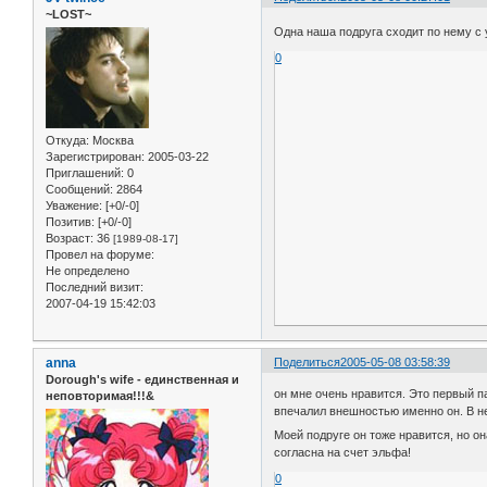
~LOST~
Одна наша подруга сходит по нему с
0
Откуда:
Москва
Зарегистрирован
: 2005-03-22
Приглашений:
0
Сообщений:
2864
Уважение:
[+0/-0]
Позитив:
[+0/-0]
Возраст:
36
[1989-08-17]
Провел на форуме:
Не определено
Последний визит:
2007-04-19 15:42:03
anna
Поделиться
2005-05-08 03:58:39
Dorough's wife - единственная и
он мне очень нравится. Это первый па
неповторимая!!!&
впечалил внешностью именно он. В нем
Моей подруге он тоже нравится, но он
согласна на счет эльфа!
0