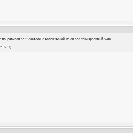
е понравился во "Властелине Колец"!Какой же он все таки красивый :wub:
3:15:31)