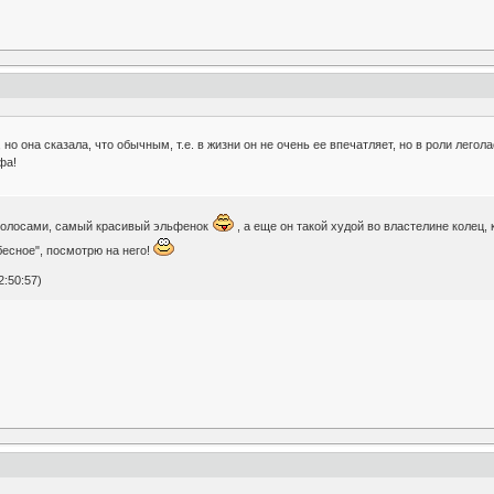
 но она сказала, что обычным, т.е. в жизни он не очень ее впечатляет, но в роли лего
фа!
 волосами, самый красивый эльфенок
, а еще он такой худой во властелине колец, 
бесное", посмотрю на него!
2:50:57)