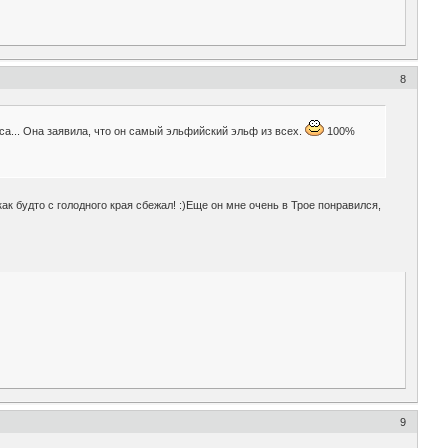
8
ласа... Она заявила, что он самый эльфийский эльф из всех.
100%
как будто с голодного края сбежал! :)Еще он мне очень в Трое понравился,
9