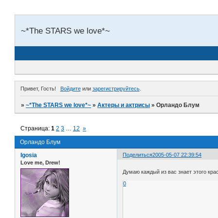
~*The STARS we love*~
Привет, Гость!
Войдите
или
зарегистрируйтесь
.
»
~*The STARS we love*~
»
Актеры и актрисы
»
Орландо Блум
Страница:
1
2
3
…
12
»
Орландо Блум
Igosia
Поделиться
2005-05-07 22:39:54
Love me, Drew!
Думаю каждый из вас знает этого кра
0