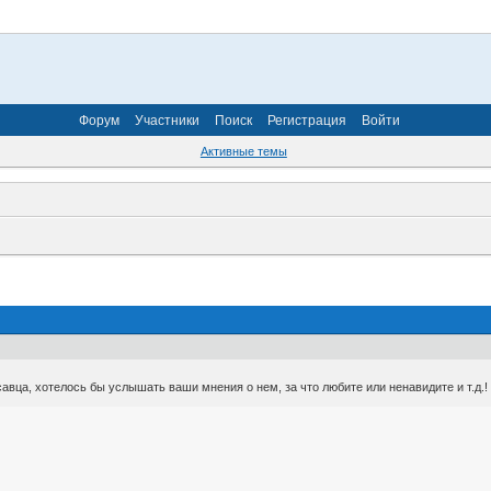
Форум
Участники
Поиск
Регистрация
Войти
Активные темы
савца, хотелось бы услышать ваши мнения о нем, за что любите или ненавидите и т.д.