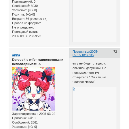
Приглашений:
0
Сообщений:
3030
Уважение:
[+0/-0]
Позитив:
[+0/-0]
Возраст:
36
[1990-05-16]
Провел на форуме:
Не определено
Последний визит:
2006-09-30 23:59:23
Поделиться
2005-
72
anna
05-15 18:36:35
Dorough's wife - единственная и
ему не будет стыдно с
неповторимая!!!&
обычной девушкой. Не
понимаю, чего тут
стыдиться7 Он что, не
человек чтоли?
0
Зарегистрирован
: 2005-03-22
Приглашений:
0
Сообщений:
2861
Уважение:
[+0/-0]