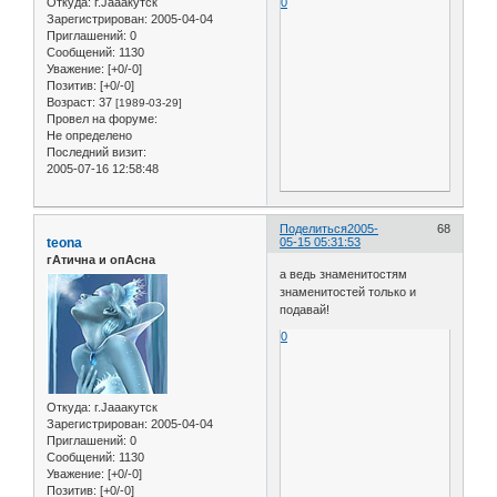
Откуда:
г.Jaaaкутск
0
Зарегистрирован
: 2005-04-04
Приглашений:
0
Сообщений:
1130
Уважение:
[+0/-0]
Позитив:
[+0/-0]
Возраст:
37
[1989-03-29]
Провел на форуме:
Не определено
Последний визит:
2005-07-16 12:58:48
Поделиться
2005-
68
teona
05-15 05:31:53
гАтична и опАсна
а ведь знаменитостям
знаменитостей только и
подавай!
0
Откуда:
г.Jaaaкутск
Зарегистрирован
: 2005-04-04
Приглашений:
0
Сообщений:
1130
Уважение:
[+0/-0]
Позитив:
[+0/-0]