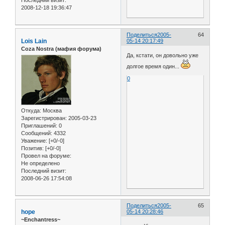
2008-12-18 19:36:47
Поделиться
2005-
64
Lois Lain
05-14 20:17:49
Coza Nostra (мафия форума)
Да, кстати, он довольно уже
долгое время один...
0
Откуда:
Москва
Зарегистрирован
: 2005-03-23
Приглашений:
0
Сообщений:
4332
Уважение:
[+0/-0]
Позитив:
[+0/-0]
Провел на форуме:
Не определено
Последний визит:
2008-06-26 17:54:08
Поделиться
2005-
65
hope
05-14 20:28:46
~Enchantress~