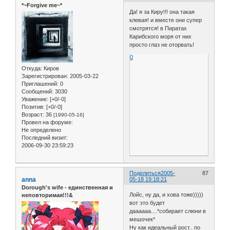
*~Forgive me~*
Да! я за Киру!!! она такая
клевая! и вместе они супер
смотрятся! в Пиратах
Карибского моря от них
просто глаз не оторвать!
0
Откуда:
Киров
Зарегистрирован
: 2005-03-22
Приглашений:
0
Сообщений:
3030
Уважение:
[+0/-0]
Позитив:
[+0/-0]
Возраст:
36
[1990-05-16]
Провел на форуме:
Не определено
Последний визит:
2006-09-30 23:59:23
Поделиться
2005-
87
anna
05-18 19:18:21
Dorough's wife - единственная и
Лойс, ну да, и хова тоже)))))
неповторимая!!!&
вот это будет
даааааа....*собирает слюни в
мешочек*
Ну как идеальный рост.. по