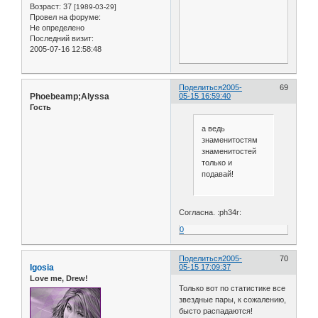
Возраст:
37
[1989-03-29]
Провел на форуме:
Не определено
Последний визит:
2005-07-16 12:58:48
Поделиться
2005-
69
Phoebeamp;Alyssa
05-15 16:59:40
Гость
а ведь
знаменитостям
знаменитостей
только и
подавай!
Согласна. :ph34r:
0
Поделиться
2005-
70
Igosia
05-15 17:09:37
Love me, Drew!
Только вот по статистике все
звездные пары, к сожалению,
бысто распадаются!