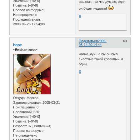
Уважение:
[+0/-0]
расхват, так что думаю, один
Позитив:
[+0/-0]
он будет недолго!
Провел на форуме:
Не определено
0
Последний визит:
2008-06-26 17:54:08
Поделиться
2005-
63
hope
05-14 20:14:44
~Enchantress~
жалко..лучше бы он был
счастлив!такой красивый, а
один(
0
Откуда:
Москва
Зарегистрирован
: 2005-03-21
Приглашений:
0
Сообщений:
620
Уважение:
[+0/-0]
Позитив:
[+0/-0]
Возраст:
37
[1988-09-24]
Провел на форуме:
Не определено
Последний визит: