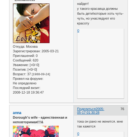
найдет!
у такого красавца должны
быть дети!которые хоть чуть-
чуть, но унаследуют его
красоту
0
Откуда:
Москва
Зарегистрирован
: 2005-03-21
Приглашений:
0
Сообщений:
620
Уважение:
[+0/-0]
Позитив:
[+0/-0]
Возраст:
37
[1988-09-24]
Провел на форуме:
Не определено
Последний визит:
2008-12-18 19:36:47
Поделиться
2005-
76
anna
05-17 01:30:28
Dorough's wife - единственная и
тока он рано не женится. мне
неповторимая!!!&
так кажется
0