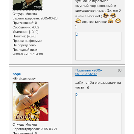
чуть ли не идеальная -
смуглый, черноволосый, и
шоколадные глаза... Эх, его б
Откуда:
Москва
к нам в Россию! (
Зарегистрирован
: 2005-03-23
Ань, как Кевина!
Приглашений:
0
)
Сообщений:
4332
Уважение:
[+0/-0]
0
Позитив:
[+0/-0]
Провел на форуме:
Не определено
Последний визит:
2008-06-26 17:54:08
Поделиться
2005-
83
hope
05-17 20:32:13
~Enchantress~
да))и тут бы его разорвали на
части =))
0
Откуда:
Москва
Зарегистрирован
: 2005-03-21
Приглашений:
0