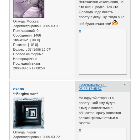
Встечаются исключения, но
это очень редко! Так что
Орландо надо искать
простую девушку, тогда он с
Откуда:
Москва
ней будет счастлив!
Зарегистрирован
: 2005-03-31
Приглашений:
0
0
Сообщений:
1466
Уважение:
[+0/-0]
Позитив:
[+0/-0]
Возраст:
37
[1988-12-07]
Провел на форуме:
Не определено
Последний визит:
2006-09-16 17:08:58
Поделиться
2005-
71
oxana
05-15 17:45:57
*~Forgive me~*
Но сдругой стороны с
простушкой ему будет
стыдно появляться в
обществе, сразу появятся
всякие грязные статьи в
газетах...
0
Откуда:
Киров
Зарегистрирован
: 2005-03-22