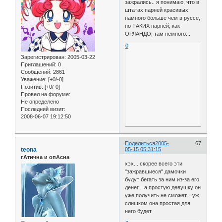
зажрались.. я понимаю, что в
штатах парней красивых
намного больше чем в руссе,
но ТАКИХ парней, как
ОРЛАНДО, там немного...
0
Зарегистрирован
: 2005-03-22
Приглашений:
0
Сообщений:
2861
Уважение:
[+0/-0]
Позитив:
[+0/-0]
Провел на форуме:
Не определено
Последний визит:
2008-06-07 19:12:50
Поделиться
2005-
67
teona
05-15 05:31:15
гАтична и опАсна
хэх... скорее всего эти
"зажравшиеся" дамочки
будут бегать за ним из-за его
денег... а простую девушку он
уже получить не сможет... уж
слишком она простая для
него будет