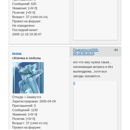
Сообщений:
620
Уважение:
[+0/-0]
Позитив:
[+0/-0]
Возраст:
37
[1988-09-24]
Провел на форуме:
Не определено
Последний визит:
2008-12-18 19:36:47
Поделиться
2005-
84
teona
05-18 09:18:24
гАтична и опАсна
атк что ему нужна такая...
начинающая актриса и без
выпендрежа...хотя все
звезды зазнаются..
0
Откуда:
г.Jaaaкутск
Зарегистрирован
: 2005-04-04
Приглашений:
0
Сообщений:
1130
Уважение:
[+0/-0]
Позитив:
[+0/-0]
Возраст:
37
[1989-03-29]
Провел на форуме: