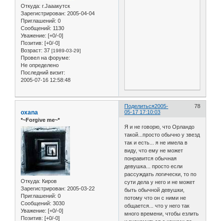
Откуда:
г.Jaaaкутск
Зарегистрирован
: 2005-04-04
Приглашений:
0
Сообщений:
1130
Уважение:
[+0/-0]
Позитив:
[+0/-0]
Возраст:
37
[1989-03-29]
Провел на форуме:
Не определено
Последний визит:
2005-07-16 12:58:48
Поделиться
2005-
78
oxana
05-17 17:10:03
*~Forgive me~*
Я и не говорю, что Орландо
такой...просто обычно у звезд
так и есть... я не имела в
виду, что ему не может
понравится обычная
девушка... просто если
рассуждать логически, то по
Откуда:
Киров
сути дела у него и не может
Зарегистрирован
: 2005-03-22
быть обычной девушки,
Приглашений:
0
потому что он с ними не
Сообщений:
3030
общается... что у него так
Уважение:
[+0/-0]
много времени, чтобы езлить
Позитив:
[+0/-0]