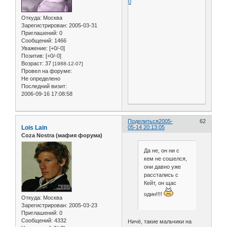
0
Откуда:
Москва
Зарегистрирован
: 2005-03-31
Приглашений:
0
Сообщений:
1466
Уважение:
[+0/-0]
Позитив:
[+0/-0]
Возраст:
37
[1988-12-07]
Провел на форуме:
Не определено
Последний визит:
2006-09-16 17:08:58
Поделиться
2005-
62
Lois Lain
05-14 20:13:05
Coza Nostra (мафия форума)
Да не, он ни с
кем не сошелся,
они давно уже
расстались с
Кейт, он щас
один!!!!
Откуда:
Москва
Зарегистрирован
: 2005-03-23
Приглашений:
0
Сообщений:
4332
Ничё, такие мальчики на