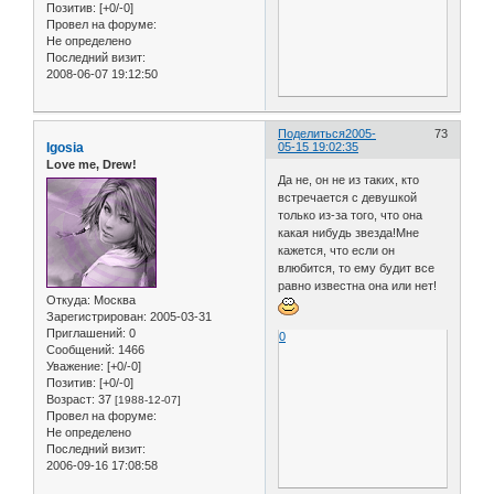
Позитив:
[+0/-0]
Провел на форуме:
Не определено
Последний визит:
2008-06-07 19:12:50
Поделиться
2005-
73
Igosia
05-15 19:02:35
Love me, Drew!
Да не, он не из таких, кто
встречается с девушкой
только из-за того, что она
какая нибудь звезда!Мне
кажется, что если он
влюбится, то ему будит все
равно известна она или нет!
Откуда:
Москва
Зарегистрирован
: 2005-03-31
Приглашений:
0
0
Сообщений:
1466
Уважение:
[+0/-0]
Позитив:
[+0/-0]
Возраст:
37
[1988-12-07]
Провел на форуме:
Не определено
Последний визит:
2006-09-16 17:08:58