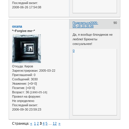
Последний визит:
2008-06-26 17:54:08
Поделиться
2005-
90
oxana
05-18 20:35:56
*~Forgive me~*
Да, я вообще блондинов не
люблю! Брюнеты
сексуальнее!
0
Откуда:
Киров
Зарегистрирован
: 2005-03-22
Приглашений:
0
Сообщений:
3030
Уважение:
[+0/-0]
Позитив:
[+0/-0]
Возраст:
36
[1990-05-16]
Провел на форуме:
Не определено
Последний визит:
2006-09-30 23:59:23
Страница:
«
1
2
3
4
5
…
12
»