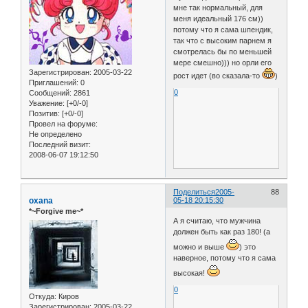
мне так нормальный, для
меня идеальный 176 см))
потому что я сама шпендик,
так что с высоким парнем я
смотрелась бы по меньшей
мере смешно))) но орли его
Зарегистрирован
: 2005-03-22
рост идет (во сказала-то
)
Приглашений:
0
0
Сообщений:
2861
Уважение:
[+0/-0]
Позитив:
[+0/-0]
Провел на форуме:
Не определено
Последний визит:
2008-06-07 19:12:50
Поделиться
2005-
88
oxana
05-18 20:15:30
*~Forgive me~*
А я считаю, что мужчина
должен быть как раз 180! (а
можно и выше
) это
наверное, потому что я сама
высокая!
0
Откуда:
Киров
Зарегистрирован
: 2005-03-22