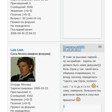
Приглашений:
0
Сообщений:
3030
Уважение:
[+0/-0]
Позитив:
[+0/-0]
Возраст:
36
[1990-05-16]
Провел на форуме:
Не определено
Последний визит:
2006-09-30 23:59:23
Поделиться
2005-
89
Lois Lain
05-18 20:19:17
Coza Nostra (мафия форума)
Я тоже за высоких парней...
ну на крайняк - парень не
должен быть ниже девушки)))
Коль Орли у нас такой весь
обаяшка-очаровашка, то
впору песенку переделать:
"такого, как Орли, полного
Откуда:
Москва
сил..." и тэ дэ и тэ пэ.
К
Зарегистрирован
: 2005-03-23
тому, наверное, большенству
Приглашений:
0
девчонок нравятся смуглые
Сообщений:
4332
Уважение:
[+0/-0]
брюнеты!
Позитив:
[+0/-0]
0
Провел на форуме:
Не определено