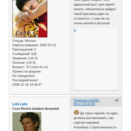
идеальный рост для парня!
ничего..обязательно найдет!
такой красавец один не
останется, к тому же он
очень милый и веселый
0
Откуда:
Москва
Зарегистрирован
: 2005-03-21
Приглашений:
0
Сообщений:
620
Уважение:
[+0/-0]
Позитив:
[+0/-0]
Возраст:
37
[1988-09-24]
Провел на форуме:
Не определено
Последний визит:
2008-12-18 19:36:47
Поделиться
2005-
82
Lois Lain
05-17 20:21:55
Coza Nostra (мафия форума)
Да таких парней, по идее,
должны расхватывать, как
горячие пирожки!
А вообще у Орли внешность