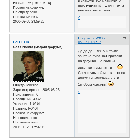
и знакомиться с какими-то
Возраст:
36
[1990-05-16]
простушками?...... он и так, я
Провел на форуме:
уверена, вечно занят...........
Не определено
Последний визит:
0
2006-09-30 23:59:23
Поделиться
2005-
79
Lois Lain
05-17 19:36:17
Coza Nostra (мафия форума)
Да-да-да... Все они такие
занятые, типа, нет времени
на девушек... А бедные
девушки с ума сходят...
Соглашусь с Хоуп - кто-то же
должен унаследовать эти
1м-80см красоты!
Откуда:
Москва
Зарегистрирован
: 2005-03-23
0
Приглашений:
0
Сообщений:
4332
Уважение:
[+0/-0]
Позитив:
[+0/-0]
Провел на форуме:
Не определено
Последний визит:
2008-06-26 17:54:08