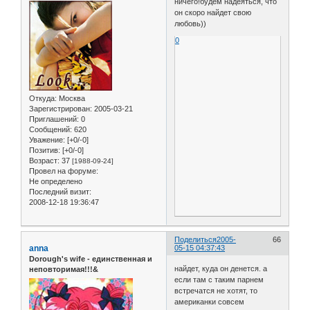
ничего!будем надеяться, что
он скоро найдет свою
любовь))
0
Откуда:
Москва
Зарегистрирован
: 2005-03-21
Приглашений:
0
Сообщений:
620
Уважение:
[+0/-0]
Позитив:
[+0/-0]
Возраст:
37
[1988-09-24]
Провел на форуме:
Не определено
Последний визит:
2008-12-18 19:36:47
Поделиться
2005-
66
anna
05-15 04:37:43
Dorough's wife - единственная и
найдет, куда он денется. а
неповторимая!!!&
если там с таким парнем
встречатся не хотят, то
американки совсем