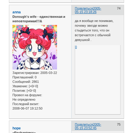
Поделиться
2005-
74
anna
05-15 23:18:26
Dorough's wife - единственная и
да я вообще не понимаю,
неповторимая!!!&
почему звезде можно
стыдиться того, что он
встречается с обычной
девушкой .
0
Зарегистрирован
: 2005-03-22
Приглашений:
0
Сообщений:
2861
Уважение:
[+0/-0]
Позитив:
[+0/-0]
Провел на форуме:
Не определено
Последний визит:
2008-06-07 19:12:50
Поделиться
2005-
75
hope
05-15 23:52:45
~Enchantress~