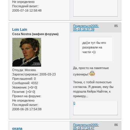
Не определено
Последний визит:
2005-07-16 12:58:48
Поделиться
2005-
85
Lois Lain
05-18 16:37:39
Coza Nostra (мафия форума)
да))и тут бы его
разорвали на
части =))
Да, просто на памятные
Откуда:
Москва
сувениры!
Зарегистрирован
: 2005-03-23
Приглашений:
0
Теона, с тобой полностью
Сообщений:
4332
согласна. Я дкмаю, ему бы
Уважение:
[+0/-0]
подошла Кейра Найтли, к
Позитив:
[+0/-0]
примеру...
Провел на форуме:
Не определено
0
Последний визит:
2008-06-26 17:54:08
Поделиться
2005-
86
oxana
05-18 17:24:47