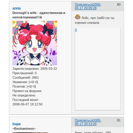
Поделиться
2005-
80
anna
05-17 20:09:28
Dorough's wife - единственная и
неповторимая!!!&
Лойс, про 1м80 см ты
хорошо сказала
0
Зарегистрирован
: 2005-03-22
Приглашений:
0
Сообщений:
2861
Уважение:
[+0/-0]
Позитив:
[+0/-0]
Провел на форуме:
Не определено
Последний визит:
2008-06-07 19:12:50
Поделиться
2005-
81
hope
05-17 20:13:29
~Enchantress~
блин, даже обидно...180