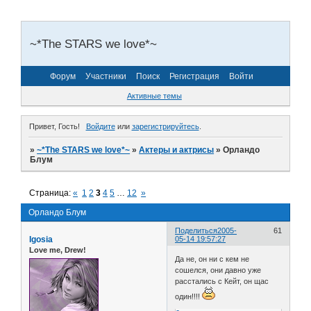
~*The STARS we love*~
Форум
Участники
Поиск
Регистрация
Войти
Активные темы
Привет, Гость!
Войдите
или
зарегистрируйтесь
.
»
~*The STARS we love*~
»
Актеры и актрисы
»
Орландо
Блум
Страница:
«
1
2
3
4
5
…
12
»
Орландо Блум
Поделиться
2005-
61
Igosia
05-14 19:57:27
Love me, Drew!
Да не, он ни с кем не
сошелся, они давно уже
расстались с Кейт, он щас
один!!!!