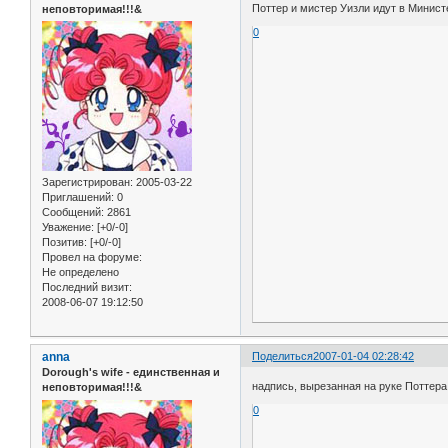
Поттер и мистер Уизли идут в Минист
неповторимая!!!&
0
Зарегистрирован
: 2005-03-22
Приглашений:
0
Сообщений:
2861
Уважение:
[+0/-0]
Позитив:
[+0/-0]
Провел на форуме:
Не определено
Последний визит:
2008-06-07 19:12:50
anna
Поделиться
2007-01-04 02:28:42
Dorough's wife - единственная и
надпись, вырезанная на руке Поттера
неповторимая!!!&
0