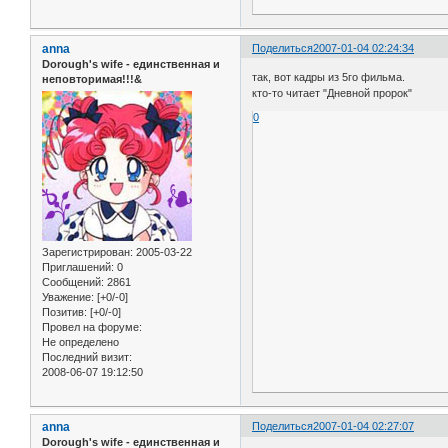
anna
Поделиться
2007-01-04 02:24:34
Dorough's wife - единственная и
так, вот кадры из 5го фильма.
неповторимая!!!&
кто-то читает "Дневной пророк"
0
Зарегистрирован
: 2005-03-22
Приглашений:
0
Сообщений:
2861
Уважение:
[+0/-0]
Позитив:
[+0/-0]
Провел на форуме:
Не определено
Последний визит:
2008-06-07 19:12:50
anna
Поделиться
2007-01-04 02:27:07
Dorough's wife - единственная и