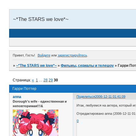
~*The STARS we love*~
Привет, Гость!
Войдите
или
зарегистрируйтесь
.
»
~*The STARS we love*~
»
Фильмы, сериалы и телешоу
»
Гарри По
Страница:
«
1
…
28
29
30
Гарри Поттер
anna
Поделиться
2006-12-11 01:41:09
Dorough's wife - единственная и
Итак, любуемся на актера, который и
неповторимая!!!&
Отредактировано anna (2006-12-11 01:
0