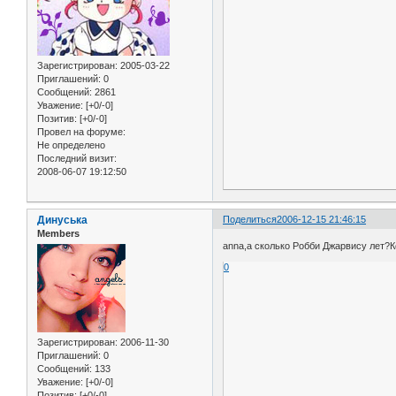
Зарегистрирован
: 2005-03-22
Приглашений:
0
Сообщений:
2861
Уважение:
[+0/-0]
Позитив:
[+0/-0]
Провел на форуме:
Не определено
Последний визит:
2008-06-07 19:12:50
Динуська
Поделиться
2006-12-15 21:46:15
Members
anna,а сколько Робби Джарвису лет?К
0
Зарегистрирован
: 2006-11-30
Приглашений:
0
Сообщений:
133
Уважение:
[+0/-0]
Позитив:
[+0/-0]