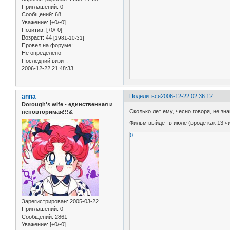
Приглашений:
0
Сообщений:
68
Уважение:
[+0/-0]
Позитив:
[+0/-0]
Возраст:
44
[1981-10-31]
Провел на форуме:
Не определено
Последний визит:
2006-12-22 21:48:33
anna
Поделиться
2006-12-22 02:36:12
Dorough's wife - единственная и
Сколько лет ему, чесно говоря, не зн
неповторимая!!!&
Фильм выйдет в июле (вроде как 13 ч
0
Зарегистрирован
: 2005-03-22
Приглашений:
0
Сообщений:
2861
Уважение:
[+0/-0]