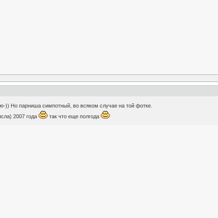
аю-)) Но парниша симпотный, во всяком случае на той фотке.
исла) 2007 года
так что еще полгода