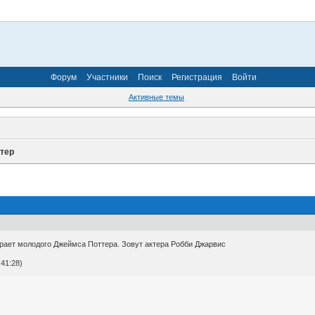
Форум
Участники
Поиск
Регистрация
Войти
Активные темы
ттер
грает молодого Джеймса Поттера. Зовут актера Робби Джарвис
41:28)