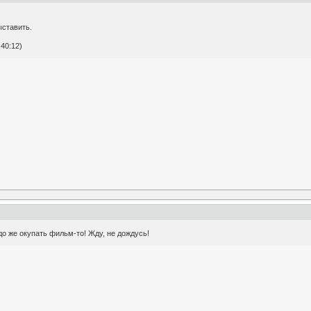
ыставить.
40:12)
до же окупать фильм-то! Жду, не дождусь!