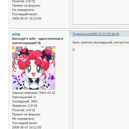
Позитив:
[+0/-0]
Провел на форуме:
Не определено
Последний визит:
2008-06-07 19:12:50
anna
Поделиться
2006-12-22 02:36:45
Dorough's wife - единственная и
Катя, конечно выкладыыай, интэрэсно
неповторимая!!!&
0
Зарегистрирован
: 2005-03-22
Приглашений:
0
Сообщений:
2861
Уважение:
[+0/-0]
Позитив:
[+0/-0]
Провел на форуме:
Не определено
Последний визит:
2008-06-07 19:12:50