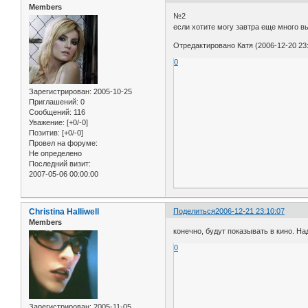
Members
№2
если хотите могу завтра еще много в
Отредактировано Катя (2006-12-20 23:
0
Зарегистрирован
: 2005-10-25
Приглашений:
0
Сообщений:
116
Уважение:
[+0/-0]
Позитив:
[+0/-0]
Провел на форуме:
Не определено
Последний визит:
2007-05-06 00:00:00
Christina Halliwell
Поделиться
2006-12-21 23:10:07
Members
конечно, будут показывать в кино. На
0
Зарегистрирован
: 2005-11-05