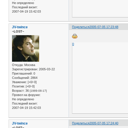
Не определено
Последний визит:
2007-04-19 15:42:03
JV-twince
Поделиться
2005-07-05 17:23:48
~LOST~
0
Откуда:
Москва
Зарегистрирован
: 2005-03-22
Приглашений:
0
Сообщений:
2864
Уважение:
[+0/-0]
Позитив:
[+0/-0]
Возраст:
36
[1989-08-17]
Провел на форуме:
Не определено
Последний визит:
2007-04-19 15:42:03
JV-twince
Поделиться
2005-07-05 17:24:40
~LOST~