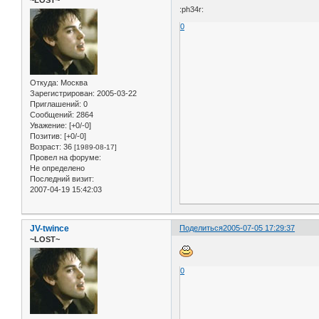
:ph34r:
0
Откуда:
Москва
Зарегистрирован
: 2005-03-22
Приглашений:
0
Сообщений:
2864
Уважение:
[+0/-0]
Позитив:
[+0/-0]
Возраст:
36
[1989-08-17]
Провел на форуме:
Не определено
Последний визит:
2007-04-19 15:42:03
JV-twince
Поделиться
2005-07-05 17:29:37
~LOST~
0