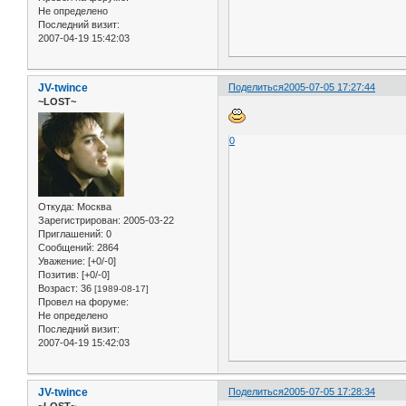
Не определено
Последний визит:
2007-04-19 15:42:03
JV-twince
Поделиться
2005-07-05 17:27:44
~LOST~
0
Откуда:
Москва
Зарегистрирован
: 2005-03-22
Приглашений:
0
Сообщений:
2864
Уважение:
[+0/-0]
Позитив:
[+0/-0]
Возраст:
36
[1989-08-17]
Провел на форуме:
Не определено
Последний визит:
2007-04-19 15:42:03
JV-twince
Поделиться
2005-07-05 17:28:34
~LOST~