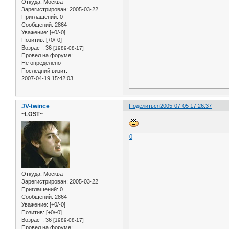
Откуда:
Москва
Зарегистрирован
: 2005-03-22
Приглашений:
0
Сообщений:
2864
Уважение:
[+0/-0]
Позитив:
[+0/-0]
Возраст:
36
[1989-08-17]
Провел на форуме:
Не определено
Последний визит:
2007-04-19 15:42:03
JV-twince
Поделиться
2005-07-05 17:26:37
~LOST~
0
Откуда:
Москва
Зарегистрирован
: 2005-03-22
Приглашений:
0
Сообщений:
2864
Уважение:
[+0/-0]
Позитив:
[+0/-0]
Возраст:
36
[1989-08-17]
Провел на форуме: