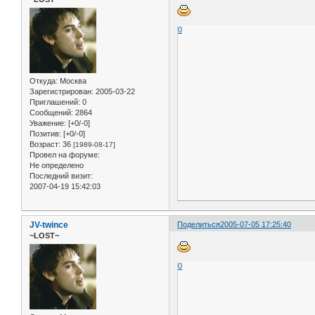
0
Откуда:
Москва
Зарегистрирован
: 2005-03-22
Приглашений:
0
Сообщений:
2864
Уважение:
[+0/-0]
Позитив:
[+0/-0]
Возраст:
36
[1989-08-17]
Провел на форуме:
Не определено
Последний визит:
2007-04-19 15:42:03
JV-twince
Поделиться
2005-07-05 17:25:40
~LOST~
0