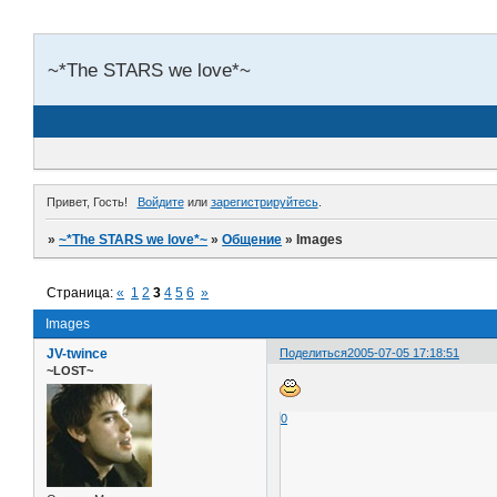
~*The STARS we love*~
Привет, Гость!
Войдите
или
зарегистрируйтесь
.
»
~*The STARS we love*~
»
Общение
»
Images
Страница:
«
1
2
3
4
5
6
»
Images
JV-twince
Поделиться
2005-07-05 17:18:51
~LOST~
0