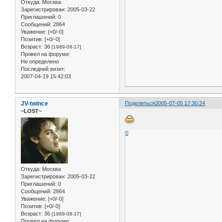
Откуда:
Москва
Зарегистрирован
: 2005-03-22
Приглашений:
0
Сообщений:
2864
Уважение:
[+0/-0]
Позитив:
[+0/-0]
Возраст:
36
[1989-08-17]
Провел на форуме:
Не определено
Последний визит:
2007-04-19 15:42:03
JV-twince
Поделиться
2005-07-05 17:30:24
~LOST~
0
Откуда:
Москва
Зарегистрирован
: 2005-03-22
Приглашений:
0
Сообщений:
2864
Уважение:
[+0/-0]
Позитив:
[+0/-0]
Возраст:
36
[1989-08-17]
Провел на форуме: