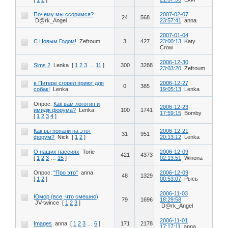
Почему мы ссоримся?
2007-02-07
24
568
D@rk_Angel
23:57:41
anna
2007-01-04
С Новым Годом!
Zefroum
3
427
23:00:13
Katy
Crow
2006-12-30
Sims 2
Lenka
[
1
2
3
…
11
]
300
3288
23:03:20
Zefroum
в Питере сгорел приют для
2006-12-27
0
385
собак!
Lenka
19:05:13
Lenka
Опрос:
Как вам логотип и
2006-12-23
имидж форума?
Lenka
100
1741
17:59:15
Bomby
[
1
2
3
4
]
Как вы попали на этот
2006-12-21
31
951
форум?
Nick
[
1
2
]
20:13:12
Lenka
О наших пассиях
Torie
2006-12-09
421
4373
[
1
2
3
…
15
]
02:13:51
Winona
Опрос:
"Про это"
anna
2006-12-09
48
1329
[
1
2
]
00:53:07
Рысь
2006-11-03
Юмор (все, что смешно)
79
1696
18:29:58
JV-twince
[
1
2
3
]
D@rk_Angel
2006-11-01
Images
anna
[
1
2
3
…
6
]
171
2178
17:17:11
anna