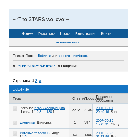
~*The STARS we love*~
Форум
Участники
Поиск
Регистрация
Войти
Активные темы
Привет, Гость!
Войдите
или
зарегистрируйтесь
.
»
~*The STARS we love*~
»
Общение
Страница:
1
2
»
Общение
Последнее
Тема
Ответов
Просмотров
сообщение
Закрыта
Игра «Ассоциации»
2007-12-07
3872
21352
Lenka
[
1
2
3
…
130
]
20:49:46
Sun
2007-05-23
Дневники
Динуська
1
387
15:49:31
Olesya
сотовые телефоны
Angel
2007-02-23
53
1306
[
1
2
]
21:37:56
Ekkr