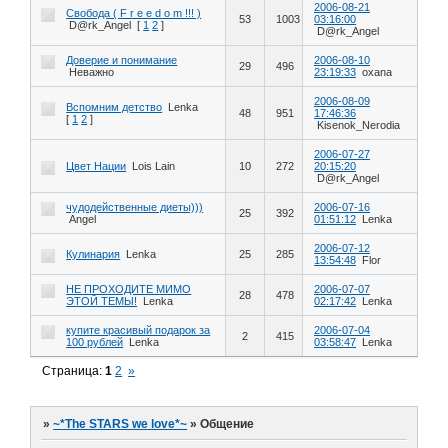
2006-08-21
Свобода ( F r e e d o m !!! )
53
1003
03:16:00
D@rk_Angel
[
1
2
]
D@rk_Angel
Доверие и понимание
2006-08-10
29
496
Неважно
23:19:33
oxana
2006-08-09
Вспомним детство
Lenka
48
951
17:46:36
[
1
2
]
Kisenok_Nerodia
2006-07-27
Цвет Нации
Lois Lain
10
272
20:15:20
D@rk_Angel
чудодейственные диеты)))
2006-07-16
25
392
Angel
01:51:12
Lenka
2006-07-12
Кулинария
Lenka
25
285
13:54:48
Flor
НЕ ПРОХОДИТЕ МИМО
2006-07-07
28
478
ЭТОЙ ТЕМЫ!
Lenka
02:17:42
Lenka
купите красивый подарок за
2006-07-04
2
415
100 рублей
Lenka
03:58:47
Lenka
Страница:
1
2
»
»
~*The STARS we love*~
»
Общение