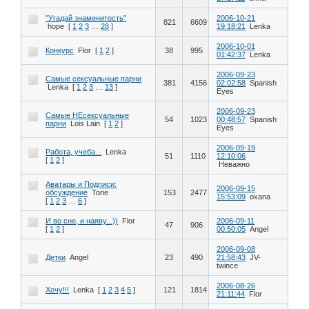
"Угадай знаменитость"
2006-10-21
821
6609
hope
[
1
2
3
…
28
]
19:18:21
Lenka
2006-10-01
Конкурс
Flor
[
1
2
]
38
995
01:42:37
Lenka
2006-09-23
Самые сексуальные парни
381
4156
02:02:58
Spanish
Lenka
[
1
2
3
…
13
]
Eyes
2006-09-23
Самые НЕсексуальные
54
1023
00:48:57
Spanish
парни
Lois Lain
[
1
2
]
Eyes
2006-09-19
Работа, учеба...
Lenka
51
1110
12:10:06
[
1
2
]
Неважно
Аватары и Подписи:
2006-09-15
обсуждение
Torie
153
2477
15:53:09
oxana
[
1
2
3
…
6
]
И во сне, и наяву...))
Flor
2006-09-11
47
906
[
1
2
]
00:50:05
Angel
2006-09-08
Детки
Angel
23
490
21:58:43
JV-
twince
2006-08-26
Хочу!!!
Lenka
[
1
2
3
4
5
]
121
1814
21:11:44
Flor