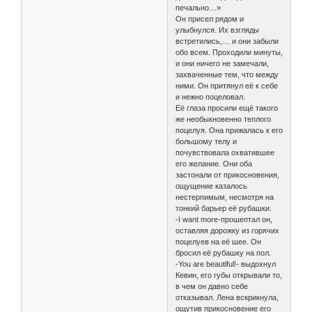
печально…»
Он присел рядом и
улыбнулся. Их взгляды
встретились,… и они забыли
обо всем. Проходили минуты,
и они ничего не замечали,
захваченные тем, что между
ними. Он притянул её к себе
и нежно поцеловал.
Её глаза просили ещё такого
же необыкновенно теплого
поцелуя. Она прижалась к его
большому телу и
почувствовала охватившее
его желание. Они оба
застонали от прикосновения,
ощущение казалось
нестерпимым, несмотря на
тонкий барьер её рубашки.
-I want more-прошептал он,
оставляя дорожку из горячих
поцелуев на её шее. Он
бросил её рубашку на пол.
-You are beautiful!- выдохнул
Кевин, его губы открывали то,
в чем он давно себе
отказывал. Лена вскрикнула,
ощутив прикосновение его