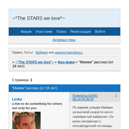
~*The STARS we love*~
Форум
Участники
Поиск
Регистрация
Войти
Активные темы
Привет, Гость!
Войдите
или
зарегистрируйтесь
.
»
~*The STARS we love*~
»
Фан-фики
»
"Маями" рассказ (от
16 лет)
Страница:
1
"Маями" рассказ (от 16 лет)
Поделиться
2005-
1
Lenka
06-24 04:36:20
u live to do something for others
По жарким улицам Майами
not only for you
на высокой скорости несся
серебристый кабриолет. Он
резко затормозил у
пятизвёздочной гостиницы.