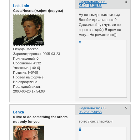
Поделиться
2005-
4
Lois Lain
06-24 12:38:53
Coza Nostra (мафия форума)
Ну не стыдно вам так над
Леной издеваться, нет?
Сделали её тут чуть ли не
порно звездой!) Я прям не
могу... Но романтично))
0
Откуда:
Москва
Зарегистрирован
: 2005-03-23
Приглашений:
0
Сообщений:
4332
Уважение:
[+0/-0]
Позитив:
[+0/-0]
Провел на форуме:
Не определено
Последний визит:
2008-06-26 17:54:08
Поделиться
2005-
5
Lenka
06-25 02:34:53
u live to do something for others
во во Лойс спасибки!
not only for you
0