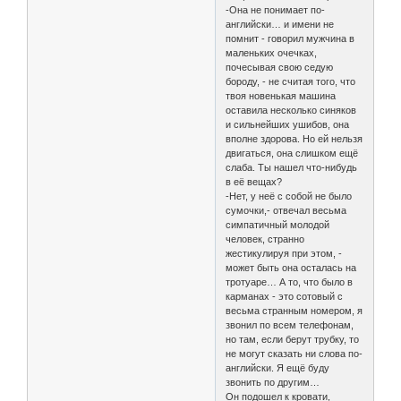
-Она не понимает по-
английски… и имени не
помнит - говорил мужчина в
маленьких очечках,
почесывая свою седую
бороду, - не считая того, что
твоя новенькая машина
оставила несколько синяков
и сильнейших ушибов, она
вполне здорова. Но ей нельзя
двигаться, она слишком ещё
слаба. Ты нашел что-нибудь
в её вещах?
-Нет, у неё с собой не было
сумочки,- отвечал весьма
симпатичный молодой
человек, странно
жестикулируя при этом, -
может быть она осталась на
тротуаре… А то, что было в
карманах - это сотовый с
весьма странным номером, я
звонил по всем телефонам,
но там, если берут трубку, то
не могут сказать ни слова по-
английски. Я ещё буду
звонить по другим…
Он подошел к кровати,