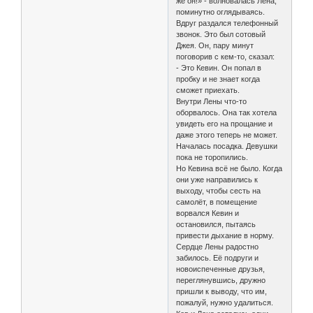
же он!» - волновалась Лена,
поминутно оглядываясь.
Вдруг раздался телефонный
звонок. Это был сотовый
Джея. Он, пару минут
поговорив с кем-то, сказал:
- Это Кевин. Он попал в
пробку и не знает когда
сможет приехать.
Внутри Лены что-то
оборвалось. Она так хотела
увидеть его на прощание и
даже этого теперь не может.
Началась посадка. Девушки
пока не торопились.
Но Кевина всё не было. Когда
они уже направились к
выходу, чтобы сесть на
самолёт, в помещение
ворвался Кевин и
остановился, пытаясь
привести дыхание в норму.
Сердце Лены радостно
забилось. Её подруги и
новоиспеченные друзья,
переглянувшись, дружно
пришли к выводу, что им,
пожалуй, нужно удалиться.