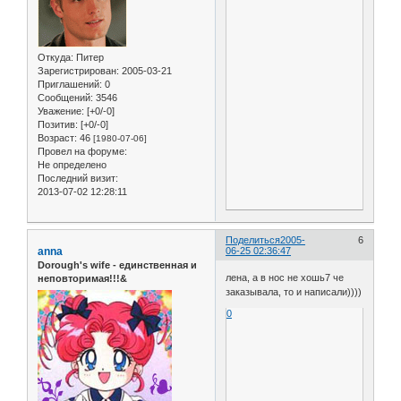
Откуда:
Питер
Зарегистрирован
: 2005-03-21
Приглашений:
0
Сообщений:
3546
Уважение:
[+0/-0]
Позитив:
[+0/-0]
Возраст:
46
[1980-07-06]
Провел на форуме:
Не определено
Последний визит:
2013-07-02 12:28:11
Поделиться
2005-
6
anna
06-25 02:36:47
Dorough's wife - единственная и
лена, а в нос не хошь7 че
неповторимая!!!&
заказывала, то и написали))))
0