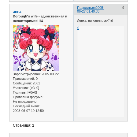
Поделиться
2005-
9
anna
06-27 01:40:33
Dorough's wife - единственная и
Ленка, ни капли лжи))))
неповторимая!!!&
0
Зарегистрирован
: 2005-03-22
Приглашений:
0
Сообщений:
2861
Уважение:
[+0/-0]
Позитив:
[+0/-0]
Провел на форуме:
Не определено
Последний визит:
2008-06-07 19:12:50
Страница:
1