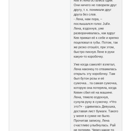
Кев и Лена остались одни.
Они ничего не говорили друг
другу, т. к. понимали друг
друга без слов.
- Лена, нам пора, –
послышался голос Juli’и.
Лена, вздохнув, уже
разворачивалась, как вдруг
Кев прижал её к себе и крепко
поцеловал в губы. Потом, так
же резко отошёл, при этом,
быстро пихнув Лене в руки
какую-то коробочку.
Уже когда самолёт взлетал,
Лена наконец-то отважилась
открыть эту коробочку. Там
был бутон розы и её
сумочка…та самая сумочка,
которую она потеряла, когда
Кевин сбил её на машине.
Лена, тяжело вздохнув,
сунула руку в сумочку. «Что
это?» - удивилась Девушка,
доставая лист бумаги. Такого
у меня в сумке не было.
Прочитав записку, Лена
счастливо улыбнулась. Рай
не потерян. Через какое-то