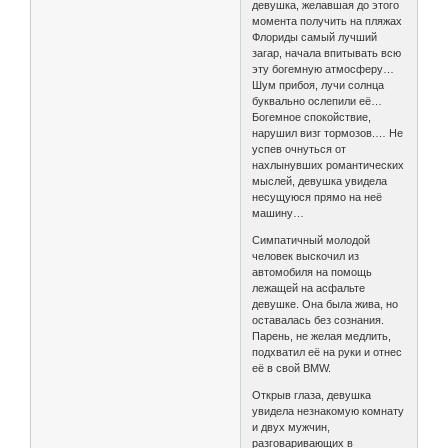
девушка, желавшая до этого
момента получить на пляжах
Флориды самый лучший
загар, начала впитывать всю
эту богемную атмосферу…
Шум прибоя, лучи солнца
буквально ослепили её…
Богемное спокойствие,
нарушил визг тормозов.… Не
успев очнуться от
нахлынувших романтических
мыслей, девушка увидела
несущуюся прямо на неё
машину…
Симпатичный молодой
человек выскочил из
автомобиля на помощь
лежащей на асфальте
девушке. Она была жива, но
оставалась без сознания.
Парень, не желая медлить,
подхватил её на руки и отнес
её в свой BMW.
Открыв глаза, девушка
увидела незнакомую комнату
и двух мужчин,
разговаривающих в