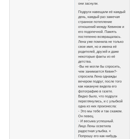
они заснули.
Подруги навещали её каждый
день, каждый раз замечая
странное потепление
отношений между Кевином и
его подопечной. Память
постепенно возвращалась.
Лена уже помнила не только
свое имя, но и имена её
родителей, друзей и даже
некоторые факты из её
детства.
-Вы не могли бы спросить,
чем занимается Кевин?-
спросила Лена однажды
вечером подруг, после того
как накануне видела его
фотографию в газете.
Видно было, что подруги
переглянулись, и с улыбкой
одна из них произнесла:
- Это мы тебе и так скажем.
Он певец.
- И весьма успешный.
Лицо Лены осветила
радостная улыбка. «
Попрошу его как-нибудь