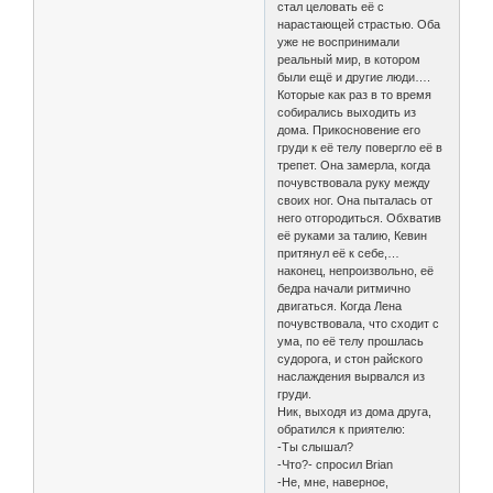
стал целовать её с
нарастающей страстью. Оба
уже не воспринимали
реальный мир, в котором
были ещё и другие люди….
Которые как раз в то время
собирались выходить из
дома. Прикосновение его
груди к её телу повергло её в
трепет. Она замерла, когда
почувствовала руку между
своих ног. Она пыталась от
него отгородиться. Обхватив
её руками за талию, Кевин
притянул её к себе,…
наконец, непроизвольно, её
бедра начали ритмично
двигаться. Когда Лена
почувствовала, что сходит с
ума, по её телу прошлась
судорога, и стон райского
наслаждения вырвался из
груди.
Ник, выходя из дома друга,
обратился к приятелю:
-Ты слышал?
-Что?- спросил Brian
-Не, мне, наверное,