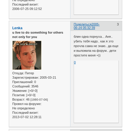
Последний визит:
2006-07-25 09:12:52
Поделиться
2005-
3
Lenka
06-24 05:32:39
u live to do something for others
блин одна порнуха... Аня..
not only for you
убить тебя надо.. как я это
прочла сама не знаю.. да еще
и выложила на форум.. дети
простите меня =))
0
Откуда:
Питер
Зарегистрирован
: 2005-03-21
Приглашений:
0
Сообщений:
3546
Уважение:
[+0/-0]
Позитив:
[+0/-0]
Возраст:
46
[1980-07-06]
Провел на форуме:
Не определено
Последний визит:
2013-07-02 12:28:11