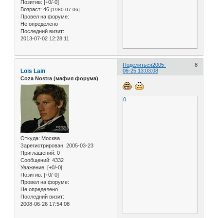
Позитив:
[+0/-0]
Возраст:
46
[1980-07-06]
Провел на форуме:
Не определено
Последний визит:
2013-07-02 12:28:11
Поделиться
2005-
8
Lois Lain
06-25 13:03:08
Coza Nostra (мафия форума)
0
Откуда:
Москва
Зарегистрирован
: 2005-03-23
Приглашений:
0
Сообщений:
4332
Уважение:
[+0/-0]
Позитив:
[+0/-0]
Провел на форуме:
Не определено
Последний визит:
2008-06-26 17:54:08