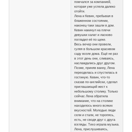
помчался за компанией,
которая уже успела далеко
отойти.
Лена и Кевин, пребывая в
блаженном состоянии,
наконец-таки зашли в дом.
Кевин накинул на плечи
девушки халат и ласково
погладил её по щеке.
Весь вечер они провели,
гуляя в большом красивом
саду возле дома. Ещё не раз
в этот день они, сливаясь,
наслаждались друг другом.
Позже, приняв ванну, Лена
переоделась и спустилась в
гостиную. Кевин, что-то
сказав по-английски, сделал
приглашающий жест к
небольшому столику. Только
сейчас Лена обратила
внимание, что на столике
находилось много всяких
вкусностей. Молодые люди
сели и стали, не торопясь,
есть, не сводя друг с друга
взгляды. Тихо играла музыка.
Лена, прислушиваясь,