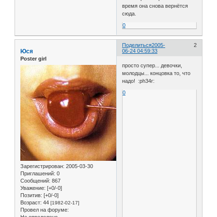
время она снова вернётся
сюда.
0
Поделиться
2005-
2
Юся
06-24 04:59:33
Poster girl
просто супер... девочки,
молодцы... концовка то, что
надо! :ph34r:
0
Зарегистрирован
: 2005-03-30
Приглашений:
0
Сообщений:
867
Уважение:
[+0/-0]
Позитив:
[+0/-0]
Возраст:
44
[1982-02-17]
Провел на форуме:
Не определено