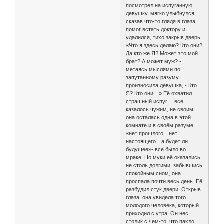
посмотрел на испуганную
девушку, мягко улыбнулся,
сказав что-то глядя в глаза,
помог встать доктору и
удалился, тихо закрыв дверь.
«Что я здесь делаю? Кто они?
Да кто же Я? Может это мой
брат? А может муж? -
метаясь мыслями по
запутанному разуму,
произносила девушка, - Кто
Я? Кто они…» Её охватил
страшный испуг… все
казалось чужим, не своим,
она осталась одна в этой
комнате и в своём разуме…
«нет прошлого…нет
настоящего…а будет ли
будущее»- все было во
мраке. Но муки её оказались
не столь долгими: забывшись
спокойным сном, она
проспала почти весь день. Её
разбудил стук двери. Открыв
глаза, она увидела того
молодого человека, который
приходил с утра. Он нес
столик с чем-то, что пахло