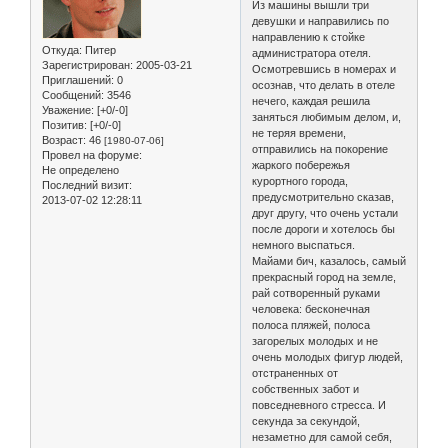
Из машины вышли три
девушки и направились по
направлению к стойке
Откуда:
Питер
администратора отеля.
Зарегистрирован
: 2005-03-21
Осмотревшись в номерах и
Приглашений:
0
осознав, что делать в отеле
Сообщений:
3546
нечего, каждая решила
Уважение:
[+0/-0]
заняться любимым делом, и,
Позитив:
[+0/-0]
не теряя времени,
Возраст:
46
[1980-07-06]
отправились на покорение
Провел на форуме:
жаркого побережья
Не определено
курортного города,
Последний визит:
предусмотрительно сказав,
2013-07-02 12:28:11
друг другу, что очень устали
после дороги и хотелось бы
немного выспаться.
Майами бич, казалось, самый
прекрасный город на земле,
рай сотворенный руками
человека: бесконечная
полоса пляжей, полоса
загорелых молодых и не
очень молодых фигур людей,
отстраненных от
собственных забот и
повседневного стресса. И
секунда за секундой,
незаметно для самой себя,