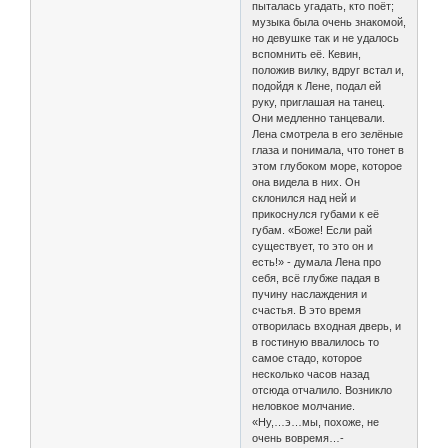
пыталась угадать, кто поёт;
музыка была очень знакомой,
но девушке так и не удалось
вспомнить её. Кевин,
положив вилку, вдруг встал и,
подойдя к Лене, подал ей
руку, приглашая на танец.
Они медленно танцевали.
Лена смотрела в его зелёные
глаза и понимала, что тонет в
этом глубоком море, которое
она видела в них. Он
склонился над ней и
прикоснулся губами к её
губам. «Боже! Если рай
существует, то это он и
есть!» - думала Лена про
себя, всё глубже падая в
пучину наслаждения и
счастья. В это время
отворилась входная дверь, и
в гостиную ввалилось то
самое стадо, которое
несколько часов назад
отсюда отчалило. Возникло
неловкое молчание.
«Ну,…э…мы, похоже, не
очень вовремя…-