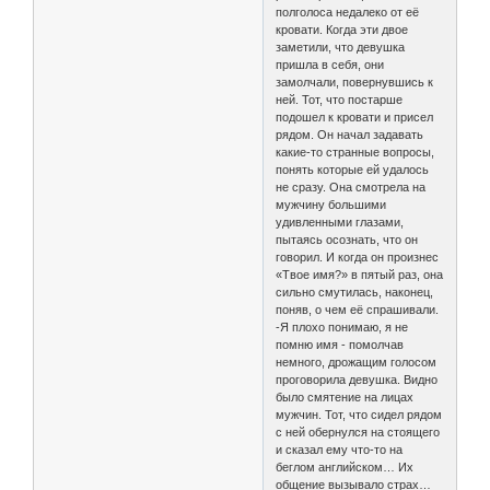
полголоса недалеко от её
кровати. Когда эти двое
заметили, что девушка
пришла в себя, они
замолчали, повернувшись к
ней. Тот, что постарше
подошел к кровати и присел
рядом. Он начал задавать
какие-то странные вопросы,
понять которые ей удалось
не сразу. Она смотрела на
мужчину большими
удивленными глазами,
пытаясь осознать, что он
говорил. И когда он произнес
«Твое имя?» в пятый раз, она
сильно смутилась, наконец,
поняв, о чем её спрашивали.
-Я плохо понимаю, я не
помню имя - помолчав
немного, дрожащим голосом
проговорила девушка. Видно
было смятение на лицах
мужчин. Тот, что сидел рядом
с ней обернулся на стоящего
и сказал ему что-то на
беглом английском… Их
общение вызывало страх…