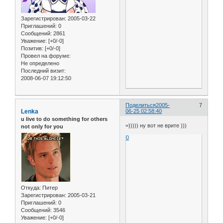
Зарегистрирован
: 2005-03-22
Приглашений:
0
Сообщений:
2861
Уважение:
[+0/-0]
Позитив:
[+0/-0]
Провел на форуме:
Не определено
Последний визит:
2008-06-07 19:12:50
Поделиться
2005-
7
Lenka
06-25 02:58:40
u live to do something for others
=))))) ну вот не врите )))
not only for you
0
Откуда:
Питер
Зарегистрирован
: 2005-03-21
Приглашений:
0
Сообщений:
3546
Уважение:
[+0/-0]