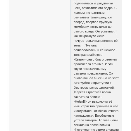
подчинилась и, раздвинув
ноги, обхватила его бедра. С
хрипом и страстным
рычанием Кевин ринулся
вперед, прорвал хрупкую
мембрану, погрузился до
самого конца. Он услышал,
как вскрикнула Лена,
почувствовал напряжение её
тела…. Тут она
пошевелилась, и её нежное
тело расслабилось.
-Кевин,- она с благоговением
произнесла его имя. И эти
звуки показались ему
самыми прекрасными. Он
снова вошел в неё, но на этот
раз глубже и приступил к
быстрому ритму движений.
Жаркая страстная волна
захватила Кевина.
-Helen!!!- он выкрикнул её
имя, страстно проникая в неё
и содрогаясь от бесконечного
наслаждения. Влюбленные
устало замерли. Голова Лены
лежала на плече Кевина.
-I love you.-и с этими словами