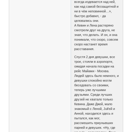
всегда издевается над ней,
как над самой беззащитной и
ни в чём неповинной…»,
быстро добавил, - да
целовались они.
А Кевин и Лена растеряно
смотрели друг на друга, не
зная, что делать. И он, и она
понимали, что скоро, совсем
скоро настанет время
расставания.
Спустя 2 дня девушки, все
трое, стояли в аэропорте,
ожидая начала посадки на
рейс Майами - Москва.
Людей здесь было немного, и
девушки спокойно могли
беседовать со своими,
теперь уже лучшими
друзьями. Среди лучших
друзей не хватало только
Кевина. Даже Джей, мало
знакомый с Леной, Juli’ей и
Анной, находился здесь и
пытался, как мог,
рассмешить приунывших
парней и девушек. «Ну, где