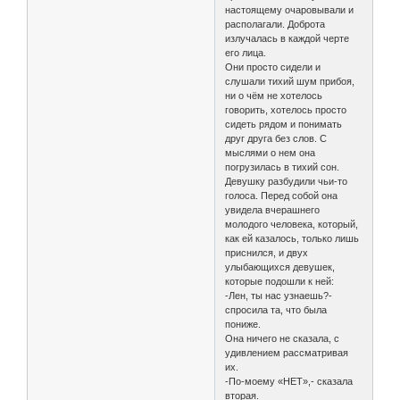
настоящему очаровывали и
располагали. Доброта
излучалась в каждой черте
его лица.
Они просто сидели и
слушали тихий шум прибоя,
ни о чём не хотелось
говорить, хотелось просто
сидеть рядом и понимать
друг друга без слов. С
мыслями о нем она
погрузилась в тихий сон.
Девушку разбудили чьи-то
голоса. Перед собой она
увидела вчерашнего
молодого человека, который,
как ей казалось, только лишь
приснился, и двух
улыбающихся девушек,
которые подошли к ней:
-Лен, ты нас узнаешь?-
спросила та, что была
пониже.
Она ничего не сказала, с
удивлением рассматривая
их.
-По-моему «НЕТ»,- сказала
вторая.