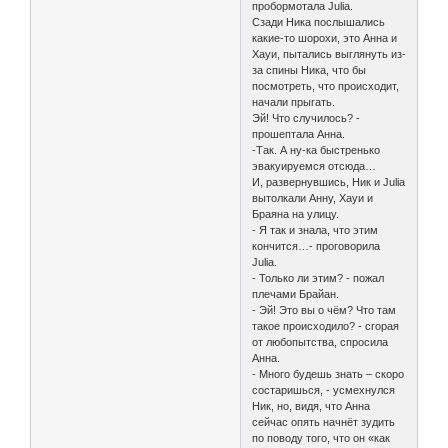
пробормотала Julia.
Сзади Ника послышались
какие-то шорохи, это Анна и
Хауи, пытались выглянуть из-
за спины Ника, что бы
посмотреть, что происходит,
начали прыгать.
Эй! Что случилось? -
прошептала Анна.
-Так. А ну-ка быстренько
эвакуируемся отсюда…
И, развернувшись, Ник и Julia
вытолкали Анну, Хауи и
Браяна на улицу.
- Я так и знала, что этим
кончится…- проговорила
Julia.
- Только ли этим? - пожал
плечами Брайан.
- Эй! Это вы о чём? Что там
такое происходило? - сгорая
от любопытства, спросила
Анна.
- Много будешь знать – скоро
состаришься, - усмехнулся
Ник, но, видя, что Анна
сейчас опять начнёт зудить
по поводу того, что он «как