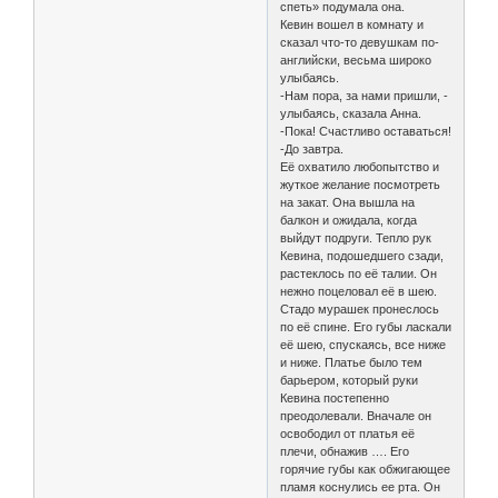
спеть» подумала она.
Кевин вошел в комнату и
сказал что-то девушкам по-
английски, весьма широко
улыбаясь.
-Нам пора, за нами пришли, -
улыбаясь, сказала Анна.
-Пока! Счастливо оставаться!
-До завтра.
Её охватило любопытство и
жуткое желание посмотреть
на закат. Она вышла на
балкон и ожидала, когда
выйдут подруги. Тепло рук
Кевина, подошедшего сзади,
растеклось по её талии. Он
нежно поцеловал её в шею.
Стадо мурашек пронеслось
по её спине. Его губы ласкали
её шею, спускаясь, все ниже
и ниже. Платье было тем
барьером, который руки
Кевина постепенно
преодолевали. Вначале он
освободил от платья её
плечи, обнажив …. Его
горячие губы как обжигающее
пламя коснулись ее рта. Он