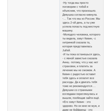
-Ну тогда мы просто
поговорим с тобой и
объясним, что произошло.
Девушка согласно кивнула.
-… Так что мы из России. Мы
здесь 2-ой день, а ты уже
успела попасть под местную
машину.
-Молодого человека, которого
ты видела, зовут Кевин,- с
хитринкой сказала та,
которая представилась
Juli’ей.
-И ты пока останешься здесь,
- с явной завистью сказала
Анна,- потому, что у нас нет
страховки, и платить за
лечение мы не сможем. А
Кевин с радостью оставит
тебя здесь и оплатит все
расходы. Да и двигать тебя
тоже не рекомендуется….
Девушки со странными
взглядами переглянулись и
вышли, пообещав зайти ещё.
«Его зовут Кевин - это
здорово. Но он мне не муж, и
даже не бойфренд - это