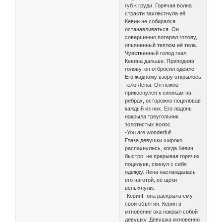
губ к груди. Горячая волна
страсти захлестнула её.
Кевин не собирался
останавливаться. Он
совершенно потерял голову,
опьяненный теплом её тела.
Чувственный голод гнал
Кевина дальше. Приподняв
голову, он отбросил одеяло.
Его жадному взору открылось
тело Лены. Он нежно
прикоснулся к синякам на
ребрах, осторожно поцеловав
каждый из них. Его ладонь
накрыла треугольник
золотистых волос.
-You are wonderful!
Глаза девушки широко
распахнулись, когда Кевин
быстро, не прерывая горячих
поцелуев, скинул с себя
одежду. Лена наслаждалась
его наготой, её щёки
вспыхнули.
-Кевин!- она раскрыла ему
свои объятия. Кевин в
мгновение ока накрыл собой
девушку. Девушка мгновенно