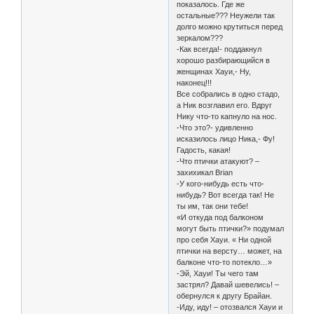
показалось. Где же
остальные??? Неужели так
долго можно крутиться перед
зеркалом???
-Как всегда!- поддакнул
хорошо разбирающийся в
женщинах Хауи,- Ну,
наконец!!!
Все собрались в одно стадо,
а Ник возглавил его. Вдруг
Нику что-то капнуло на нос.
-Что это?- удивленно
исказилось лицо Ника,- Фу!
Гадость, какая!
-Что птички атакуют? –
захихикал Brian
-У кого-нибудь есть что-
нибудь? Вот всегда так! Не
ты им, так они тебе!
«И откуда под балконом
могут быть птички?» подумал
про себя Хауи. « Ни одной
птички на версту… может, на
балконе что-то потекло…»
-Эй, Хауи! Ты чего там
застрял? Давай шевелись! –
обернулся к другу Брайан.
-Иду, иду! – отозвался Хауи и