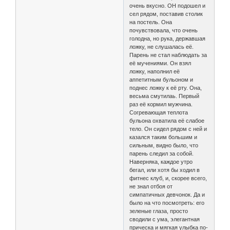
очень вкусно. ОН подошел и
сел рядом, поставив столик
на постель. Она
почувствовала, что очень
голодна, но рука, державшая
ложку, не слушалась её.
Парень не стал наблюдать за
её мучениями. Он взял
ложку, наполнил её
аппетитным бульоном и
поднес ложку к её рту. Она,
весьма смутилаь. Первый
раз её кормил мужчина.
Согревающая теплота
бульона охватила её слабое
тело. Он сидел рядом с ней и
казался таким большим и
сильным, видно было, что
парень следил за собой.
Наверняка, каждое утро
бегал, или хотя бы ходил в
фитнес клуб, и, скорее всего,
не знал отбоя от
симпатичных девчонок. Да и
было на что посмотреть: его
зеленые глаза, просто
сводили с ума, элегантная
прическа и мягкая улыбка по-