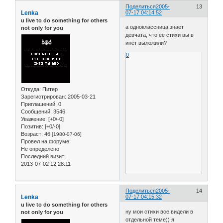
Поделиться
2005-
13
Lenka
07-17 04:14:52
u live to do something for others
а одноклассница знает
not only for you
девчата, что ее стихи вы в
инет выложили?
0
Откуда:
Питер
Зарегистрирован
: 2005-03-21
Приглашений:
0
Сообщений:
3546
Уважение:
[+0/-0]
Позитив:
[+0/-0]
Возраст:
46
[1980-07-06]
Провел на форуме:
Не определено
Последний визит:
2013-07-02 12:28:11
Поделиться
2005-
14
Lenka
07-17 04:15:32
u live to do something for others
ну мои стихи все видели в
not only for you
отдельной теме)) я