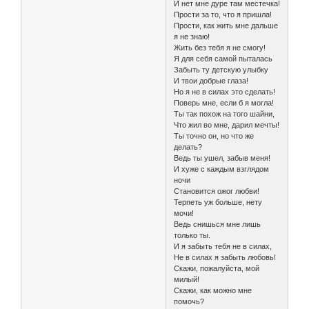
И нет мне дуре там местечка!
Прости за то, что я пришла!
Прости, как жить мне дальше
я не знаю!
Жить без тебя я не смогу!
Я для себя самой пыталась
Забыть ту детскую улыбку
И твои добрые глаза!
Но я не в силах это сделать!
Поверь мне, если б я могла!
Ты так похож на того шайни,
Что жил во мне, дарил мечты!
Ты точно он, но что же
делать?
Ведь ты ушел, забыв меня!
И хуже с каждым взглядом
ночи
Становится ожог любви!
Терпеть уж больше, нету
мочи!
Ведь снишься мне лишь
только ты.
И я забыть тебя не в силах,
Не в силах я забыть любовь!
Скажи, пожалуйста, мой
милый!
Скажи, как можно мне
помочь?