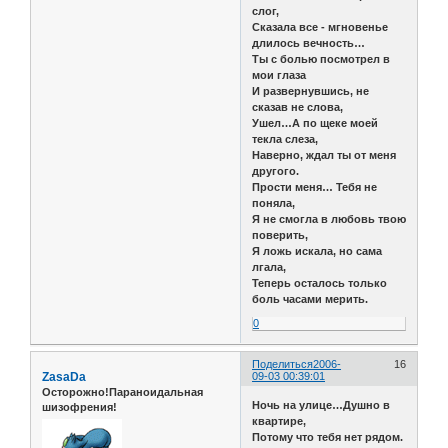
слог,
Сказала все - мгновенье
длилось вечность…
Ты с болью посмотрел в
мои глаза
И развернувшись, не
сказав не слова,
Ушел…А по щеке моей
текла слеза,
Наверно, ждал ты от меня
другого.
Прости меня… Тебя не
поняла,
Я не смогла в любовь твою
поверить,
Я ложь искала, но сама
лгала,
Теперь осталось только
боль часами мерить.
0
Поделиться
2006-
16
ZasaDa
09-03 00:39:01
Осторожно!Параноидальная
Ночь на улице…Душно в
шизофрения!
квартире,
Потому что тебя нет рядом.