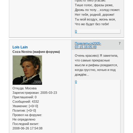
Просто тихо угасаю.
Тише голос, фразы реже,
Дрожь по телу…холод гложет.
Нет тебя, родной, дороже!
Ты мой воздух, жизнь моя,
Что же будет без тебя!
0
Поделиться
2005-
7
Lois Lain
07-15 16:05:49
Coza Nostra (мафия форума)
Очень красиво) Я заметила,
что самые прекрасные
мысли и рифмы рождаются,
когда грустно, ночью и под
дождём...
0
Откуда:
Москва
Зарегистрирован
: 2005-03-23
Приглашений:
0
Сообщений:
4332
Уважение:
[+0/-0]
Позитив:
[+0/-0]
Провел на форуме:
Не определено
Последний визит:
2008-06-26 17:54:08