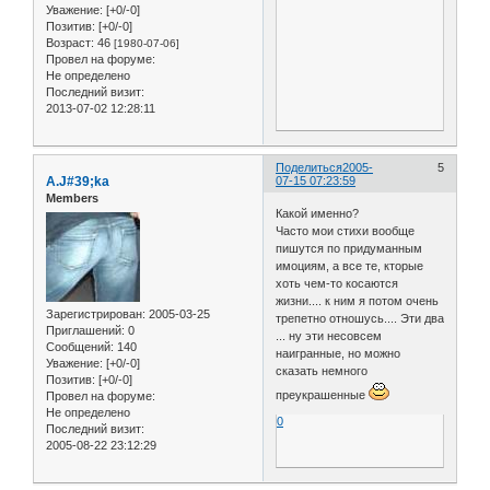
Уважение:
[+0/-0]
Позитив:
[+0/-0]
Возраст:
46
[1980-07-06]
Провел на форуме:
Не определено
Последний визит:
2013-07-02 12:28:11
Поделиться
2005-
5
A.J#39;ka
07-15 07:23:59
Members
Какой именно?
Часто мои стихи вообще
пишутся по придуманным
имоциям, а все те, кторые
хоть чем-то косаются
жизни.... к ним я потом очень
Зарегистрирован
: 2005-03-25
трепетно отношусь.... Эти два
Приглашений:
0
... ну эти несовсем
Сообщений:
140
наигранные, но можно
Уважение:
[+0/-0]
сказать немного
Позитив:
[+0/-0]
преукрашенные
Провел на форуме:
Не определено
0
Последний визит:
2005-08-22 23:12:29