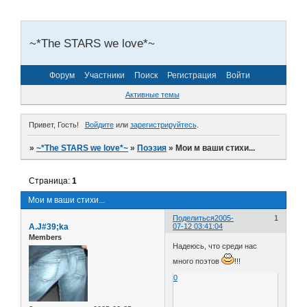
~*The STARS we love*~
Форум
Участники
Поиск
Регистрация
Войти
Активные темы
Привет, Гость!
Войдите
или
зарегистрируйтесь
.
»
~*The STARS we love*~
»
Поэзия
»
Мои м ваши стихи...
Страница:
1
Мои м ваши стихи...
Поделиться
2005-
1
A.J#39;ka
07-12 03:41:04
Members
Надеюсь, что среди нас
много поэтов
!!!
0