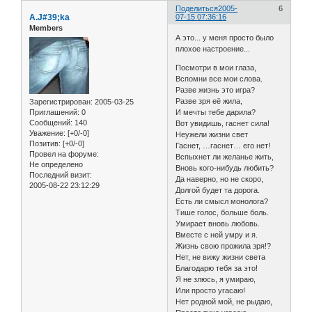
Поделиться
2005-
6
A.J#39;ka
07-15 07:36:16
Members
А это... у меня просто было
плохое настроение...
Посмотри в мои глаза,
Вспомни все мои слова.
Разве жизнь это игра?
Разве зря её жила,
Зарегистрирован
: 2005-03-25
Приглашений:
0
И мечты тебе дарила?
Сообщений:
140
Вот увидишь, гаснет сила!
Уважение:
[+0/-0]
Неужели жизни свет
Позитив:
[+0/-0]
Гаснет, …гаснет… его нет!
Провел на форуме:
Вспыхнет ли желанье жить,
Не определено
Вновь кого-нибудь любить?
Последний визит:
Да наверно, но не скоро,
2005-08-22 23:12:29
Долгой будет та дорога.
Есть ли смысл монолога?
Тише голос, больше боль.
Умирает вновь любовь.
Вместе с ней умру и я.
Жизнь свою прожила зря!?
Нет, не вижу жизни света
Благодарю тебя за это!
Я не злюсь, я умираю,
Или просто угасаю!
Нет родной мой, не рыдаю,