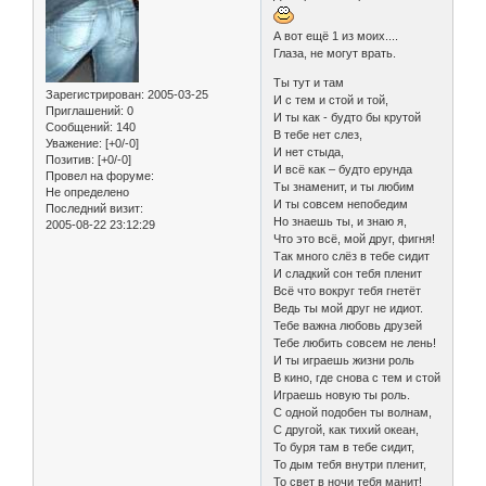
А вот ещё 1 из моих....
Глаза, не могут врать.
Ты тут и там
Зарегистрирован
: 2005-03-25
И с тем и стой и той,
Приглашений:
0
И ты как - будто бы крутой
Сообщений:
140
В тебе нет слез,
Уважение:
[+0/-0]
И нет стыда,
Позитив:
[+0/-0]
И всё как – будто ерунда
Провел на форуме:
Ты знаменит, и ты любим
Не определено
И ты совсем непобедим
Последний визит:
Но знаешь ты, и знаю я,
2005-08-22 23:12:29
Что это всё, мой друг, фигня!
Так много слёз в тебе сидит
И сладкий сон тебя пленит
Всё что вокруг тебя гнетёт
Ведь ты мой друг не идиот.
Тебе важна любовь друзей
Тебе любить совсем не лень!
И ты играешь жизни роль
В кино, где снова с тем и стой
Играешь новую ты роль.
С одной подобен ты волнам,
С другой, как тихий океан,
То буря там в тебе сидит,
То дым тебя внутри пленит,
То свет в ночи тебя манит!