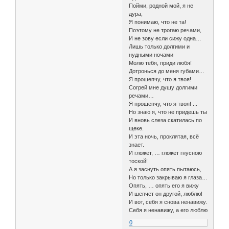
Пойми, родной мой, я не
дура,
Я понимаю, что не та!
Поэтому не трогаю речами,
И не зову если сижу одна…
Лишь только долгими и
нудными ночами
Молю тебя, приди любя!
Дотронься до меня губами…
Я прошепчу, что я твоя!
Согрей мне душу долгими
речами…
Я прошепчу, что я твоя! ...
Но знаю я, что не придешь ты
И вновь слеза скатилась по
щеке.
И эта ночь, проклятая, всё
знает.
И гложет, … гложет гнусною
тоской!
А я заснуть опять пытаюсь,
Но только закрываю я глаза…
Опять, … опять его я вижу
И шепчет он другой, люблю!
И вот, себя я снова ненавижу.
Себя я ненавижу, а его люблю
0