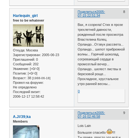
Поделиться
2005-
8
Harlequin_girl
07-15 22:51:34
free to be whatever
Вах, я созрела! Стих в прозе
трехлетней давности,
рожденный после просмотра
Властелина Колец.
Орландо...Отзвук рассвета...
Орландо... шепот прибрежной
Откуда:
Москва
волны... Горячий шоколад,
Зарегистрирован
: 2005-06-23
согревающий сердце в
Приглашений:
0
Сообщений:
202
промозглый вечер...
Уважение:
[+0/-0]
Орландо.. шелест листвы в
Позитив:
[+0/-0]
березовой роще...
Возраст:
38
[1988-06-18]
Прохладное, хрустальное
Провел на форуме:
утро ранней весны...
Не определено
0
Последний визит:
2006-12-17 12:58:42
Поделиться
2005-
9
A.J#39;ka
07-16 02:46:58
Members
Lois Lain
Большое спасибо
!!!
Ты права, просто это всё и