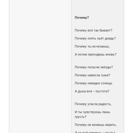
Почему?
Почему всё так бывает?
Почему опять льёт дождь?
Почему ты исчезаешь,
А потом приходишь вновь?
Почему погасли звёзды?
Почему нависла тьма?
Почему невидно солнца,
А душа вся – пустота?
Почему угасла радость,
И ты чувствуешь лишь
грусть?
Почему не можешь верить,
И на всё киваешь – пусть!