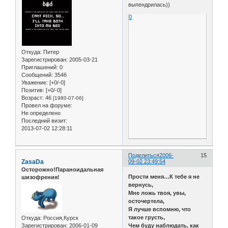
выпендрилась))
0
Откуда:
Питер
Зарегистрирован
: 2005-03-21
Приглашений:
0
Сообщений:
3546
Уважение:
[+0/-0]
Позитив:
[+0/-0]
Возраст:
46
[1980-07-06]
Провел на форуме:
Не определено
Последний визит:
2013-07-02 12:28:11
Поделиться
2006-
15
ZasaDa
09-02 23:49:54
Осторожно!Параноидальная
Прости меня…К тебе я не
шизофрения!
вернусь,
Мне ложь твоя, увы,
осточертела,
Я лучше вспомню, что
такое грусть,
Откуда:
Россия,Курск
Зарегистрирован
: 2006-01-09
Чем буду наблюдать, как