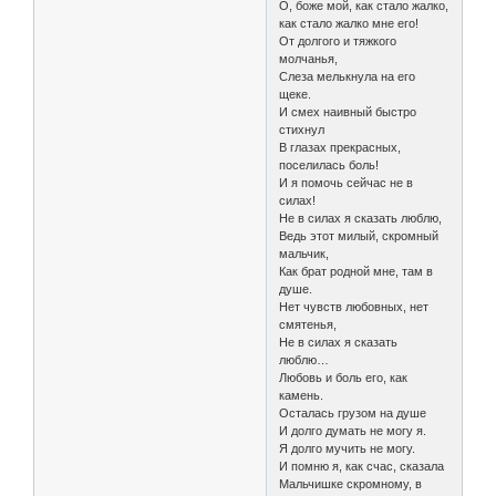
О, боже мой, как стало жалко,
как стало жалко мне его!
От долгого и тяжкого
молчанья,
Слеза мелькнула на его
щеке.
И смех наивный быстро
стихнул
В глазах прекрасных,
поселилась боль!
И я помочь сейчас не в
силах!
Не в силах я сказать люблю,
Ведь этот милый, скромный
мальчик,
Как брат родной мне, там в
душе.
Нет чувств любовных, нет
смятенья,
Не в силах я сказать
люблю…
Любовь и боль его, как
камень.
Осталась грузом на душе
И долго думать не могу я.
Я долго мучить не могу.
И помню я, как счас, сказала
Мальчишке скромному, в