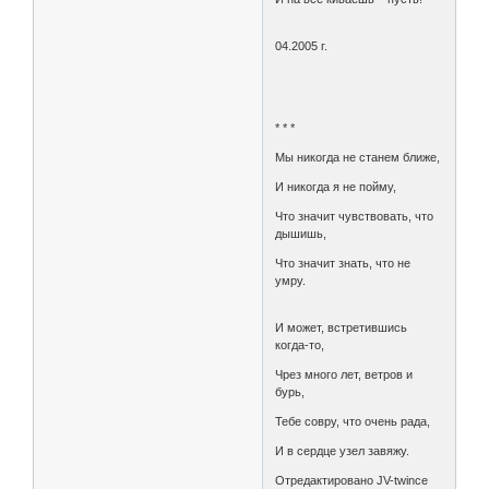
04.2005 г.
* * *
Мы никогда не станем ближе,
И никогда я не пойму,
Что значит чувствовать, что
дышишь,
Что значит знать, что не
умру.
И может, встретившись
когда-то,
Чрез много лет, ветров и
бурь,
Тебе совру, что очень рада,
И в сердце узел завяжу.
Отредактировано JV-twince