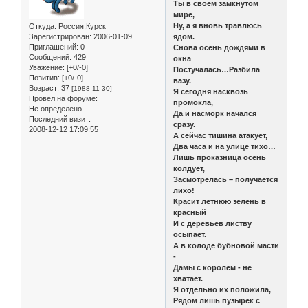
Ты в своем замкнутом
мире,
Ну, а я вновь травлюсь
Откуда:
Россия,Курск
Зарегистрирован
: 2006-01-09
ядом.
Приглашений:
0
Снова осень дождями в
Сообщений:
429
окна
Уважение:
[+0/-0]
Постучалась…Разбила
Позитив:
[+0/-0]
вазу.
Возраст:
37
[1988-11-30]
Я сегодня насквозь
Провел на форуме:
промокла,
Не определено
Да и насморк начался
Последний визит:
сразу.
2008-12-12 17:09:55
А сейчас тишина атакует,
Два часа и на улице тихо…
Лишь проказница осень
колдует,
Засмотрелась – получается
лихо!
Красит летнюю зелень в
красный
И с деревьев листву
осыпает.
А в колоде бубновой масти
-
Дамы с королем - не
хватает.
Я отдельно их положила,
Рядом лишь пузырек с