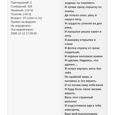
Приглашений:
0
ходишь ты «налево».
Сообщений:
429
Я лучше сразу спрыгну со
Уважение:
[+0/-0]
скалы,
Позитив:
[+0/-0]
Да только скал, увы, в
Возраст:
37
[1988-11-30]
округе нету.
Провел на форуме:
Я гордость утоплю на дне
Не определено
реки,
Последний визит:
И прошлое уныло канет в
2008-12-12 17:09:55
лету.
Я разорву открытки и
стихи
И фотки спрячу от греха
подальше,
И первые неловкие рывки
Я сделаю. Надеюсь, что
удачно…
Я скоро научусь жить без
тебя
По крайней мере, я
пытаюсь в это верить.
И по ночам саму себя виня
Я буду боль свою часами
мерить.
Весь этот странный
монолог
Я подготовила идя к тебе
навстречу,
Был мой высокопарен