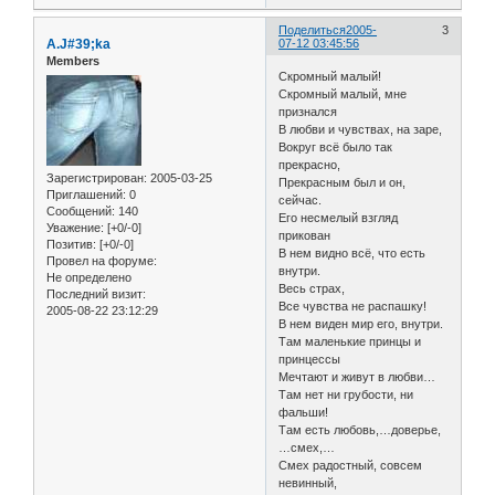
Поделиться
2005-
3
A.J#39;ka
07-12 03:45:56
Members
Скромный малый!
Скромный малый, мне
признался
В любви и чувствах, на заре,
Вокруг всё было так
прекрасно,
Зарегистрирован
: 2005-03-25
Прекрасным был и он,
Приглашений:
0
сейчас.
Сообщений:
140
Его несмелый взгляд
Уважение:
[+0/-0]
прикован
Позитив:
[+0/-0]
В нем видно всё, что есть
Провел на форуме:
внутри.
Не определено
Весь страх,
Последний визит:
Все чувства не распашку!
2005-08-22 23:12:29
В нем виден мир его, внутри.
Там маленькие принцы и
принцессы
Мечтают и живут в любви…
Там нет ни грубости, ни
фальши!
Там есть любовь,…доверье,
…смех,…
Смех радостный, совсем
невинный,