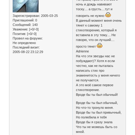
ночь и дождь навивают
тоску.... а грусть....тут и
Зарегистрирован
: 2005-03-25
говорить не нужно
Приглашений:
0
В данный момент меня очень
Сообщений:
140
тянет к самому 1
Уважение:
[+0/-0]
стихотворению, который я
Позитив:
[+0/-0]
вставила в эту тему.... Не
Провел на форуме:
говорю, что он лучший....
Не определено
просто тянет
Последний визит:
Adrienne
2005-08-22 23:12:29
На что эти звезды нас не
побуждают)? Хотя я если
честно, как не пыталась
написать стих про
знаменитость у меня ничего
не получается.
А это моё самое первое
стихотворение.
Вроде бы ты был обычный!
Вроде бы ты был обычный,
Но что-то тронуло меня.
Вроде бы ты был привычный,
Но полюбила я тебя
Вроде бы я сразу знала
Что ты не можешь быть со
мной.