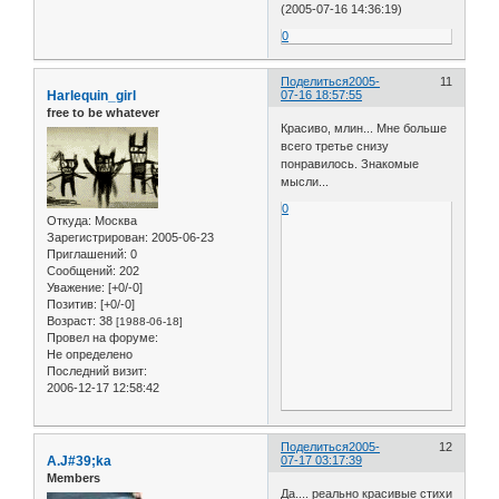
(2005-07-16 14:36:19)
0
Поделиться
2005-
11
Harlequin_girl
07-16 18:57:55
free to be whatever
Красиво, млин... Мне больше
всего третье снизу
понравилось. Знакомые
мысли...
0
Откуда:
Москва
Зарегистрирован
: 2005-06-23
Приглашений:
0
Сообщений:
202
Уважение:
[+0/-0]
Позитив:
[+0/-0]
Возраст:
38
[1988-06-18]
Провел на форуме:
Не определено
Последний визит:
2006-12-17 12:58:42
Поделиться
2005-
12
A.J#39;ka
07-17 03:17:39
Members
Да.... реально красивые стихи