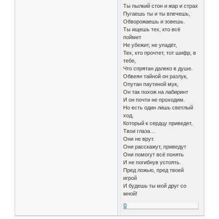
Ты пылкий стон и жар и страх
Пугаешь ты и ты влечешь,
Обворожаешь и зовешь.
Ты ищешь тех, кто всё
поймет
Не убежит, не упадёт,
Тех, кто прочтет, тот шифр, в
тебе,
Что спрятан далеко в душе.
Обвеян тайной он разлук,
Опутан паутиной мук,
Он так похож на лабиринт
И он почти не проходим.
Но есть один лишь светлый
ход,
Который к сердцу приведет,
Твои глаза…
Они не врут.
Они расскажут, приведут
Они помогут всё понять
И не погибнув устоять.
Пред ложью, пред твоей
игрой
И будешь ты мой друг со
мной!
0