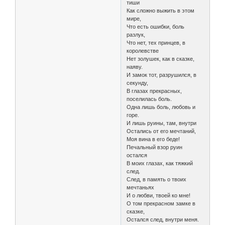
тиши
Как сложно выжить в этом
мире,
Что есть ошибки, боль
разлук,
Что нет, тех принцев, в
королевстве
Нет золушек, как в сказке,
наяву.
И замок тот, разрушился, в
секунду,
В глазах прекрасных,
поселилась боль.
Одна лишь боль, любовь и
горе.
И лишь руины, там, внутри
Остались от его мечтаний,
Моя вина в его беде!
Печальный взор руин
остался
В моих глазах, как тяжкий
след.
След, в память о твоих
мечтаньях
И о любви, твоей ко мне!
О том прекрасном замке в
сказке,
Остался след, внутри меня.