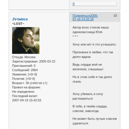
0
Поделиться
2005-
10
JV-twince
07-16 14:32:18
~LOST~
Автор всех стихов наша
одноклассница Юля.
* * *
Хочу или нет я это услышать:
Признанье в любви, что так
долго ждала.
Откуда:
Москва
Зарегистрирован
: 2005-03-22
Ведь сердце моё не
Приглашений:
0
железное, слышишь!
Сообщений:
2864
Уважение:
[+0/-0]
Но в этом себе я так долго
Позитив:
[+0/-0]
лгала.
Возраст:
36
[1989-08-17]
Провел на форуме:
Не определено
Хочу убежать и хочу
Последний визит:
раствориться
2007-04-19 15:42:03
В тебе, в твоём сердце,
совсем, навсегда.
Но может быть лучше совсем
удалиться: