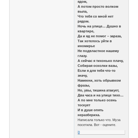
ядом,
А потом просто волком
выла,
Что тебя со мной нет
рядом.
Ночь на улице… Душно в
квартире,
Да и яд не помог – зараза,
Так хотелось уйти в
иномирье
Не подвластное нашему
глазу.
А сейчас я тихонько плачу,
Собирая осколки вазы,
Если я для тебя что-то
значу,
Намекни, хоть обрывком
фразы,
Но, увы, тишина атакует,
Два часа и на улице тихо…
А по мне только осень
тоскует
И в душе опять
неразбериха.
Написала только что. Муза
посетила. Вот - оцените.
0