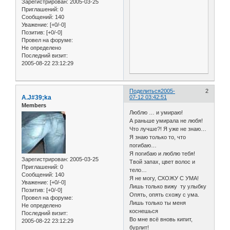
Зарегистрирован
: 2005-03-25
Приглашений:
0
Сообщений:
140
Уважение:
[+0/-0]
Позитив:
[+0/-0]
Провел на форуме:
Не определено
Последний визит:
2005-08-22 23:12:29
Поделиться
2005-
2
A.J#39;ka
07-12 03:42:51
Members
Люблю … и умираю!
А раньше умирала не любя!
Что лучше?! Я уже не знаю…
Я знаю только то, что
погибаю…
Я погибаю и люблю тебя!
Зарегистрирован
: 2005-03-25
Твой запах, цвет волос и
Приглашений:
0
тело…
Сообщений:
140
Я не могу, СХОЖУ С УМА!
Уважение:
[+0/-0]
Лишь только вижу ту улыбку
Позитив:
[+0/-0]
Опять, опять схожу с ума.
Провел на форуме:
Лишь только ты меня
Не определено
коснешься
Последний визит:
Во мне всё вновь кипит,
2005-08-22 23:12:29
бурлит!