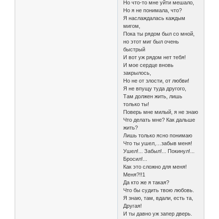
Но что-то мне уйти мешало,
Но я не понимала, что?
Я наслаждалась каждым
мигом,
Пока ты рядом был со мной,
но этот миг был очень
быстрый
И вот уж рядом нет тебя!
И мое сердце вновь
закрылось,
Но не от злости, от любви!
Я не впущу туда другого,
Там должен жить, лишь
только ты!
Поверь мне милый, я не знаю
Что делать мне? Как дальше
жить?
Лишь только ясно понимаю
Что ты ушел,…забыв меня!
Ушел!... Забыл!... Покинул!...
Бросил!...
Как это сложно для меня!
Меня?!!1
Да кто же я такая?
Что бы судить твою любовь.
Я знаю, там, вдали, есть та,
Другая!
И ты давно уж запер дверь.