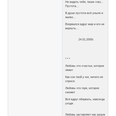
Не видеть тебя, твоих глаз...
Пустота…
В душе пустота-всё уныло и
жалко…
Взорвался вдруг мир и его не
вернуть…
24.01.2005г.
* * *
Любовь-это счастье, которое
ляжет
Как сон твой у ног, ничего не
спрося.
Любовь-это горе, которое
сможет
Всё вдруг оборвать, навсегда
уходя.
Любовь заставляет нас разум