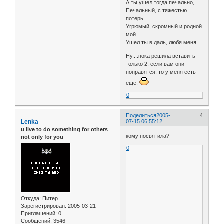
А ты ушел тогда печально,
Печальный, с тяжестью
потерь.
Угрюмый, скромный и родной
мой
Ушел ты в даль, любя меня…
Ну....пока решила вставить
только 2, если вам они
понравятся, то у меня есть
ещё.
0
Поделиться
2005-
4
Lenka
07-15 06:55:12
u live to do something for others
кому посвятила?
not only for you
0
Откуда:
Питер
Зарегистрирован
: 2005-03-21
Приглашений:
0
Сообщений:
3546