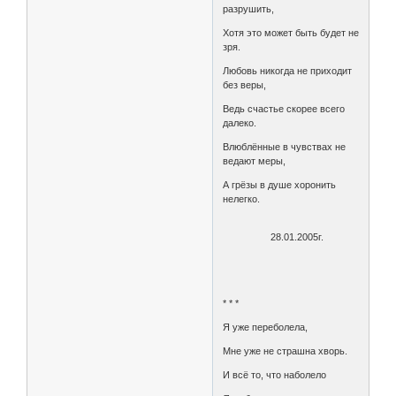
разрушить,
Хотя это может быть будет не
зря.
Любовь никогда не приходит
без веры,
Ведь счастье скорее всего
далеко.
Влюблённые в чувствах не
ведают меры,
А грёзы в душе хоронить
нелегко.
28.01.2005г.
* * *
Я уже переболела,
Мне уже не страшна хворь.
И всё то, что наболело