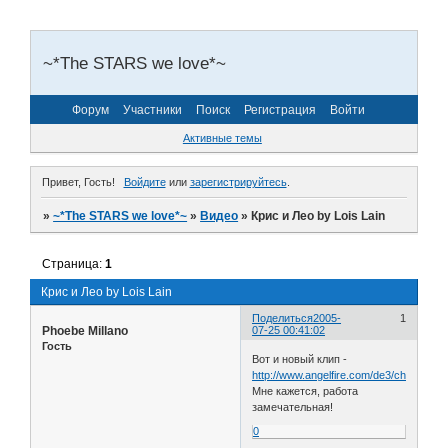
~*The STARS we love*~
Форум
Участники
Поиск
Регистрация
Войти
Активные темы
Привет, Гость!
Войдите
или
зарегистрируйтесь
.
»
~*The STARS we love*~
»
Видео
»
Крис и Лео by Lois Lain
Страница:
1
Крис и Лео by Lois Lain
Поделиться
2005-
1
Phoebe Millano
07-25 00:41:02
Гость
Вот и новый клип -
http://www.angelfire.com/de3/charmseri
Мне кажется, работа
замечательная!
0