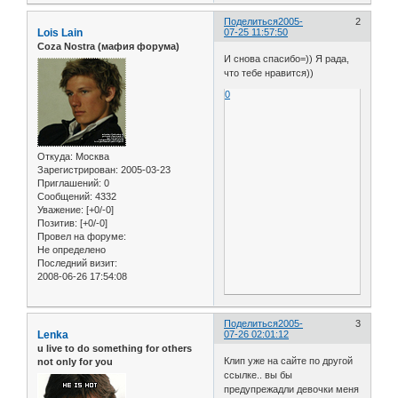
Поделиться
2005-
2
Lois Lain
07-25 11:57:50
Coza Nostra (мафия форума)
И снова спасибо=)) Я рада,
что тебе нравится))
0
Откуда:
Москва
Зарегистрирован
: 2005-03-23
Приглашений:
0
Сообщений:
4332
Уважение:
[+0/-0]
Позитив:
[+0/-0]
Провел на форуме:
Не определено
Последний визит:
2008-06-26 17:54:08
Поделиться
2005-
3
Lenka
07-26 02:01:12
u live to do something for others
Клип уже на сайте по другой
not only for you
ссылке.. вы бы
предупрежадли девочки меня