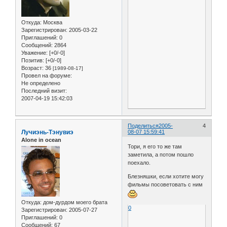
Откуда:
Москва
Зарегистрирован
: 2005-03-22
Приглашений:
0
Сообщений:
2864
Уважение:
[+0/-0]
Позитив:
[+0/-0]
Возраст:
36
[1989-08-17]
Провел на форуме:
Не определено
Последний визит:
2007-04-19 15:42:03
Поделиться
2005-
4
Лучиэнь-Тэнувиэ
08-07 15:59:41
Alone in ocean
Тори, я его то же там
заметила, а потом пошло
поехало.
Блезняшки, если хотите могу
фильмы посоветовать с ним
Откуда:
дом-дурдом моего брата
0
Зарегистрирован
: 2005-07-27
Приглашений:
0
Сообщений:
67