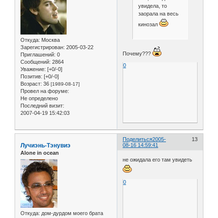
увидела, то
заорала на весь
кинозал
Откуда:
Москва
Зарегистрирован
: 2005-03-22
Почему???
Приглашений:
0
Сообщений:
2864
0
Уважение:
[+0/-0]
Позитив:
[+0/-0]
Возраст:
36
[1989-08-17]
Провел на форуме:
Не определено
Последний визит:
2007-04-19 15:42:03
Поделиться
2005-
13
Лучиэнь-Тэнувиэ
08-16 14:59:41
Alone in ocean
не ожидала его там увидеть
0
Откуда:
дом-дурдом моего брата