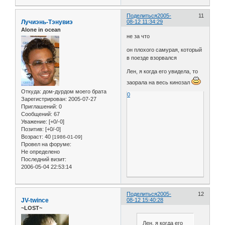
Поделиться
2005-
11
Лучиэнь-Тэнувиэ
08-12 11:34:29
Alone in ocean
не за что
он плохого самурая, который
в поезде взорвался
Лен, я когда его увидела, то
заорала на весь кинозал
Откуда:
дом-дурдом моего брата
0
Зарегистрирован
: 2005-07-27
Приглашений:
0
Сообщений:
67
Уважение:
[+0/-0]
Позитив:
[+0/-0]
Возраст:
40
[1986-01-09]
Провел на форуме:
Не определено
Последний визит:
2006-05-04 22:53:14
Поделиться
2005-
12
JV-twince
08-12 15:40:28
~LOST~
Лен, я когда его