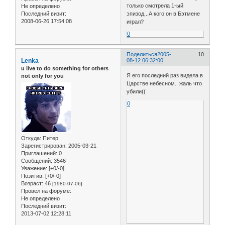
только смотрела 1-ый
Не определено
Последний визит:
эпизод...А кого он в Бэтмене
2008-06-26 17:54:08
играл?
0
Поделиться
2005-
10
Lenka
08-12 06:32:00
u live to do something for others
Я его последний раз видела в
not only for you
Царстве небесном.. жаль что
убили((
0
Откуда:
Питер
Зарегистрирован
: 2005-03-21
Приглашений:
0
Сообщений:
3546
Уважение:
[+0/-0]
Позитив:
[+0/-0]
Возраст:
46
[1980-07-06]
Провел на форуме:
Не определено
Последний визит:
2013-07-02 12:28:11