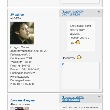
Поделиться
2005-
6
JV-twince
08-07 19:51:36
~LOST~
Блезняшки, если
хотите могу
фильмы
посоветовать с
ним
Откуда:
Москва
Зарегистрирован
: 2005-03-22
Приглашений:
0
Посоветуй!
Сообщений:
2864
Уважение:
[+0/-0]
0
Позитив:
[+0/-0]
Возраст:
36
[1989-08-17]
Провел на форуме:
Не определено
Последний визит:
2007-04-19 15:42:03
Поделиться
2005-
7
Лучиэнь-Тэнувиэ
08-08 16:15:03
Alone in ocean
Lois Lain, чего-то я не нашла