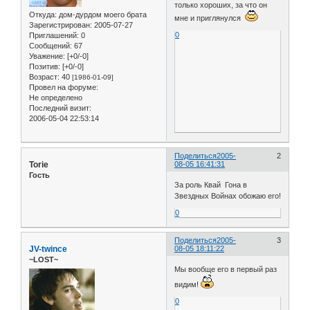
только хороших, за что он
Откуда:
дом-дурдом моего брата
мне и приглянулся
Зарегистрирован
: 2005-07-27
0
Приглашений:
0
Сообщений:
67
Уважение:
[+0/-0]
Позитив:
[+0/-0]
Возраст:
40
[1986-01-09]
Провел на форуме:
Не определено
Последний визит:
2006-05-04 22:53:14
Поделиться
2005-
2
Torie
08-05 16:41:31
Гость
За роль Квай Гона в
Звездных Войнах обожаю его!
0
Поделиться
2005-
3
JV-twince
08-05 18:11:22
~LOST~
Мы вообще его в первый раз
видим!
0