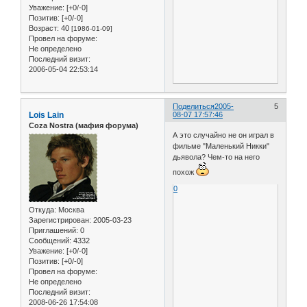
Уважение:
[+0/-0]
Позитив:
[+0/-0]
Возраст:
40
[1986-01-09]
Провел на форуме:
Не определено
Последний визит:
2006-05-04 22:53:14
Поделиться
2005-
5
Lois Lain
08-07 17:57:46
Coza Nostra (мафия форума)
А это случайно не он играл в
фильме "Маленький Никки"
дьявола? Чем-то на него
похож
0
Откуда:
Москва
Зарегистрирован
: 2005-03-23
Приглашений:
0
Сообщений:
4332
Уважение:
[+0/-0]
Позитив:
[+0/-0]
Провел на форуме:
Не определено
Последний визит:
2008-06-26 17:54:08