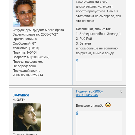
такого фильма в его
дискографии, но, может,
просто пропустила. Сама я
этот фильм не смотрела, так
что не знаю.
Блезняшки, значит так:
Откуда:
дом-дурдом моего брата
1. Звёздные войны. Эпизод 1.
Зарегистрирован
: 2005-07-27
2. Роб Рой
Приглашений:
0
Сообщений:
67
3. Бэтмен
Уважение:
[+0/-0]
и пока больше не вспомню,
Позитив:
[+0/-0]
по русски, я имею ввиду
Возраст:
40
[1986-01-09]
0
Провел на форуме:
Не определено
Последний визит:
2006-05-04 22:53:14
Поделиться
2005-
8
JV-twince
08-09 14:58:45
~LOST~
Большое спасибо!
0
Откуда:
Москва