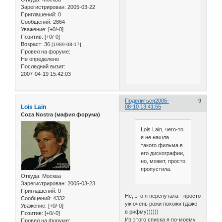
Зарегистрирован
: 2005-03-22
Приглашений:
0
Сообщений:
2864
Уважение:
[+0/-0]
Позитив:
[+0/-0]
Возраст:
36
[1989-08-17]
Провел на форуме:
Не определено
Последний визит:
2007-04-19 15:42:03
Поделиться
2005-
9
Lois Lain
08-10 13:41:55
Coza Nostra (мафия форума)
Lois Lain, чего-то
я не нашла
такого фильма в
его дискографии,
но, может, просто
пропустила.
Откуда:
Москва
Зарегистрирован
: 2005-03-23
Приглашений:
0
Не, это я перепутала - просто
Сообщений:
4332
уж очень рожи похожи (даже
Уважение:
[+0/-0]
в рифму))))))
Позитив:
[+0/-0]
Из этого списка я по-моему
Провел на форуме: