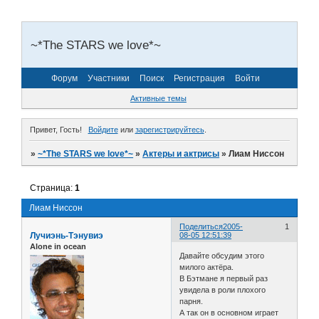
~*The STARS we love*~
Форум
Участники
Поиск
Регистрация
Войти
Активные темы
Привет, Гость!
Войдите
или
зарегистрируйтесь
.
»
~*The STARS we love*~
»
Актеры и актрисы
»
Лиам Ниссон
Страница:
1
Лиам Ниссон
Поделиться
2005-
1
Лучиэнь-Тэнувиэ
08-05 12:51:39
Alone in ocean
Давайте обсудим этого
милого актёра.
В Бэтмане я первый раз
увидела в роли плохого
парня.
А так он в основном играет