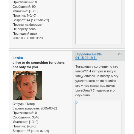
Приглашений:
0
Сообщений:
90
Уважение:
[+0/-0]
Позитив:
[+0/-0]
Возраст:
44
[1982-08-02]
Провел на форуме:
Не определено
Последний визит:
2007-03-08 00:01:23
Поделиться
2006-
28
Lenka
04-15 04:19:11
u live to do something for others
Товарищи у кого еще по сто
not only for you
ников?? Я тут уже в тихую
чищу список но иногда могу
удалить кого-то по ошибке...
кто у нас сидел под ником
LoveDrew? Я удалила его
случайно ...
0
Откуда:
Питер
Зарегистрирован
: 2005-03-21
Приглашений:
0
Сообщений:
3546
Уважение:
[+0/-0]
Позитив:
[+0/-0]
Возраст:
46
[1980-07-06]