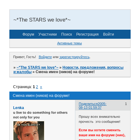
~*The STARS we love*~
Форум
Участники
Поиск
Регистрация
Войти
Активные темы
Привет, Гость!
Войдите
или
зарегистрируйтесь
.
»
~*The STARS we love*~
»
Новости, предложения, вопросы
и жалобы
»
Смена имен (ников) на форуме!
Страница:
1
2
»
Смена имен (ников) на форуме!
Поделиться
2005-
1
Lenka
08-13 01:59:37
u live to do something for others
Прошу всех внимательно
not only for you
прочесть это сообщение!
Если вы хотите сменить
ваше имя на форуме (ник),