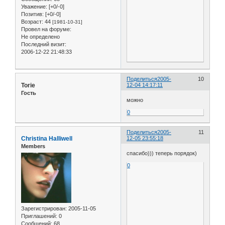
Уважение:
[+0/-0]
Позитив:
[+0/-0]
Возраст:
44
[1981-10-31]
Провел на форуме:
Не определено
Последний визит:
2006-12-22 21:48:33
Поделиться
2005-
10
Torie
12-04 14:17:11
Гость
можно
0
Поделиться
2005-
11
Christina Halliwell
12-05 23:55:18
Members
cпасибо))) теперь порядок)
0
Зарегистрирован
: 2005-11-05
Приглашений:
0
Сообщений:
68