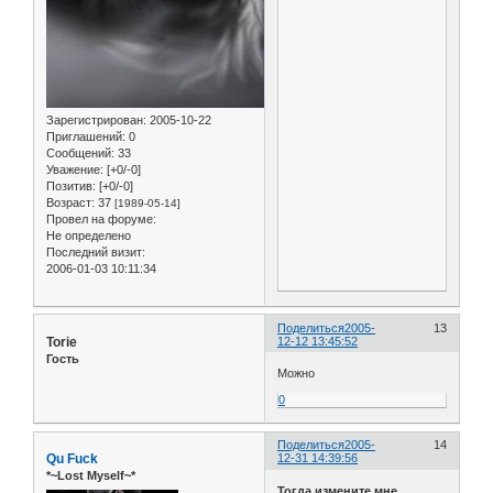
Зарегистрирован
: 2005-10-22
Приглашений:
0
Сообщений:
33
Уважение:
[+0/-0]
Позитив:
[+0/-0]
Возраст:
37
[1989-05-14]
Провел на форуме:
Не определено
Последний визит:
2006-01-03 10:11:34
Поделиться
2005-
13
Torie
12-12 13:45:52
Гость
Можно
0
Поделиться
2005-
14
Qu Fuck
12-31 14:39:56
*~Lost Myself~*
Тогда измените мне