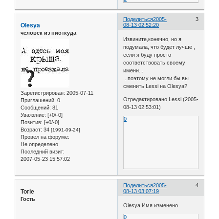
Поделиться
2005-
3
Olesya
08-13 02:52:20
человек из ниоткуда
Извините,конечно, но я
подумала, что будет лучше ,
если я буду просто
соответствовать своему
имени...
...поэтому не могли бы вы
сменить Lessi на Olesya?
Зарегистрирован
: 2005-07-11
Отредактировано Lessi (2005-
Приглашений:
0
08-13 02:53:01)
Сообщений:
81
Уважение:
[+0/-0]
0
Позитив:
[+0/-0]
Возраст:
34
[1991-09-24]
Провел на форуме:
Не определено
Последний визит:
2007-05-23 15:57:02
Поделиться
2005-
4
Torie
08-13 03:07:19
Гость
Olesya Имя изменено
0