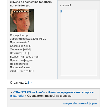
u live to do something for others
сделано!
not only for you
0
Откуда:
Питер
Зарегистрирован
: 2005-03-21
Приглашений:
0
Сообщений:
3546
Уважение:
[+0/-0]
Позитив:
[+0/-0]
Возраст:
46
[1980-07-06]
Провел на форуме:
Не определено
Последний визит:
2013-07-02 12:28:11
Страница:
1
2
»
»
~*The STARS we love*~
»
Новости, предложения, вопросы
и жалобы
»
Смена имен (ников) на форуме!
создать бесплатный форум