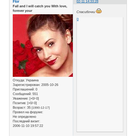
Flor
02-11 14:33:28
Fall and I will catch you With love,
forever your
Cпасибочки
0
Откуда:
Украина
Зарегистрирован
: 2005-10-26
Приглашений:
0
Сообщений:
551
Уважение:
[+0/-0]
Позитив:
[+0/-0]
Возраст:
35
[1990-12-17]
Провел на форуме:
Не определено
Последний визит:
2006-11-10 19:57:22