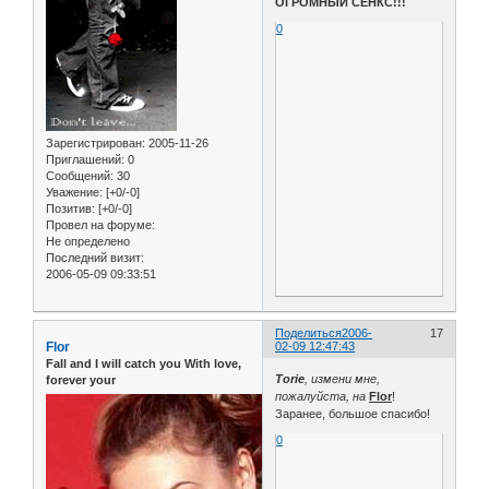
ОГРОМНЫЙ СЕНКС!!!
0
Зарегистрирован
: 2005-11-26
Приглашений:
0
Сообщений:
30
Уважение:
[+0/-0]
Позитив:
[+0/-0]
Провел на форуме:
Не определено
Последний визит:
2006-05-09 09:33:51
Поделиться
2006-
17
Flor
02-09 12:47:43
Fall and I will catch you With love,
Torie
, измени мне,
forever your
пожалуйста, на
Flor
!
Заранее, большое спасибо!
0