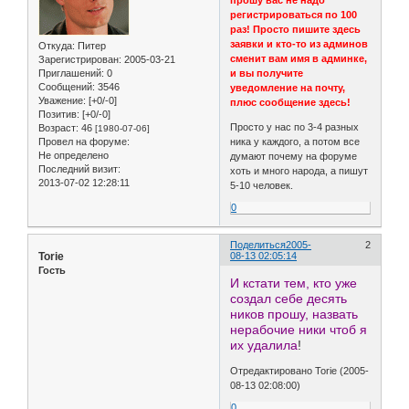
прошу вас не надо
регистрироваться по 100
раз! Просто пишите здесь
заявки и кто-то из админов
Откуда:
Питер
сменит вам имя в админке,
Зарегистрирован
: 2005-03-21
Приглашений:
0
и вы получите
Сообщений:
3546
уведомление на почту,
Уважение:
[+0/-0]
плюс сообщение здесь!
Позитив:
[+0/-0]
Просто у нас по 3-4 разных
Возраст:
46
[1980-07-06]
Провел на форуме:
ника у каждого, а потом все
Не определено
думают почему на форуме
Последний визит:
хоть и много народа, а пишут
2013-07-02 12:28:11
5-10 человек.
0
Поделиться
2005-
2
Torie
08-13 02:05:14
Гость
И кстати тем, кто уже
создал себе десять
ников прошу, назвать
нерабочие ники чтоб я
их удалила
!
Отредактировано Torie (2005-
08-13 02:08:00)
0