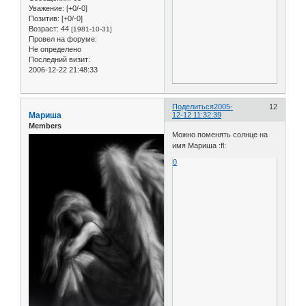
Уважение:
[+0/-0]
Позитив:
[+0/-0]
Возраст:
44
[1981-10-31]
Провел на форуме:
Не определено
Последний визит:
2006-12-22 21:48:33
Поделиться
2005-
12
Мариша
12-12 11:32:39
Members
Можно поменять солнце на
имя Мариша :fl:
0