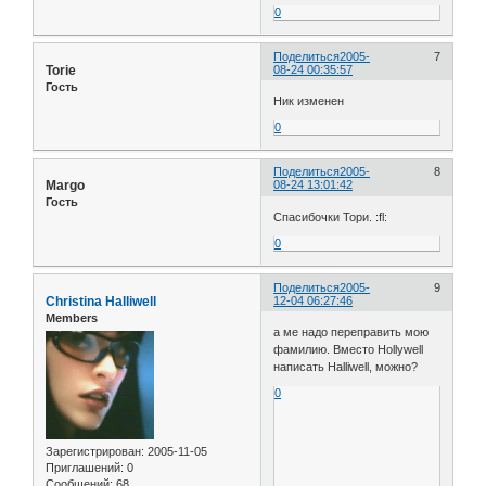
0
Поделиться
2005-
7
Torie
08-24 00:35:57
Гость
Ник изменен
0
Поделиться
2005-
8
Margo
08-24 13:01:42
Гость
Спасибочки Тори. :fl:
0
Поделиться
2005-
9
Christina Halliwell
12-04 06:27:46
Members
а ме надо переправить мою
фамилию. Вместо Hollywell
написать Halliwell, можно?
0
Зарегистрирован
: 2005-11-05
Приглашений:
0
Сообщений:
68