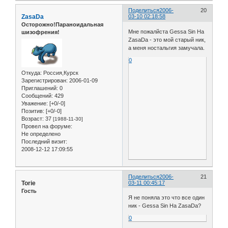
Поделиться
2006-
20
ZasaDa
03-10 02:18:58
Осторожно!Параноидальная
Мне пожалйста Gessa Sin На
шизофрения!
ZasaDa - это мой старый ник,
а меня ностальгия замучала.
0
Откуда:
Россия,Курск
Зарегистрирован
: 2006-01-09
Приглашений:
0
Сообщений:
429
Уважение:
[+0/-0]
Позитив:
[+0/-0]
Возраст:
37
[1988-11-30]
Провел на форуме:
Не определено
Последний визит:
2008-12-12 17:09:55
Поделиться
2006-
21
Torie
03-11 00:45:17
Гость
Я не поняла это что все один
ник - Gessa Sin На ZasaDa?
0