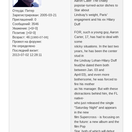
Aaron Cater The chatty
popstar-turned-actor dishes to
Star about
Откуда:
Питер
Lindsay's weight, Paris'
Зарегистрирован
: 2005-03-21
Приглашений:
0
engagment and his ex Hilary
Сообщений:
3546
Duff
Уважение:
[+0/-0]
FOR, such a young guy, Aaron
Позитив:
[+0/-0]
Carter, 17, has had to deal with
Возраст:
46
[1980-07-06]
Провел на форуме:
some
Не определено
sticky situations. In the last two
Последний визит:
years, he has been the center
2013-07-02 12:28:11
stud in
the Lindsay Lohan-Hilary Duff
feud(he dated them both
between Jan. 03 and
April 03), and even more
bothersome, he was forced to
fire his mother
as his manager. But with these
distractions behind him, the FL
native-
who just released the single
"Saturday Night" and appears
in the new
film Supercross - is focusing on
the future: a new album and the
film Pop
Star, both of which will debut