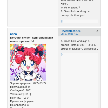
Hilton,
who's engaged?
A: Good luck. And sign a
prenup - both of you!
0
Поделиться
2005-
2
anna
08-27 04:37:12
Dorough's wife - единственная и
A: Good luck. And sign a
неповторимая!!!&
prenup - both of you! -- очень
смешно. Глупость сморозил...
0
Зарегистрирован
: 2005-03-22
Приглашений:
0
Сообщений:
2861
Уважение:
[+0/-0]
Позитив:
[+0/-0]
Провел на форуме:
Не определено