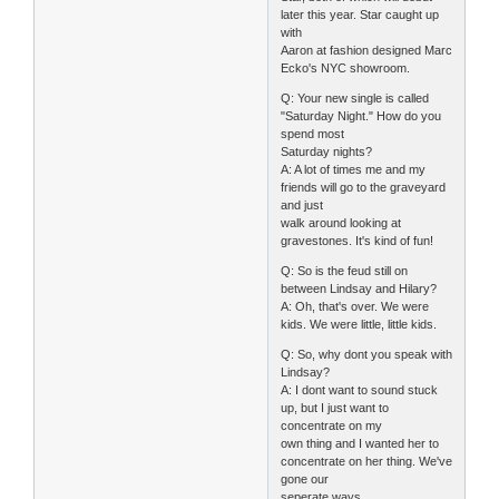
later this year. Star caught up
with
Aaron at fashion designed Marc
Ecko's NYC showroom.
Q: Your new single is called
"Saturday Night." How do you
spend most
Saturday nights?
A: A lot of times me and my
friends will go to the graveyard
and just
walk around looking at
gravestones. It's kind of fun!
Q: So is the feud still on
between Lindsay and Hilary?
A: Oh, that's over. We were
kids. We were little, little kids.
Q: So, why dont you speak with
Lindsay?
A: I dont want to sound stuck
up, but I just want to
concentrate on my
own thing and I wanted her to
concentrate on her thing. We've
gone our
seperate ways.