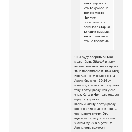
вытатуировать
что-то другое на
том же месте.
Ник уже
несколько раз
покрывал старые
татушки новыми,
так что для него
это не проблема.
Я не буду спорить о Нике,
может быть Эйджей и имел
на него влияние, но на Арона
явно повлиял его и Ника отец
Боб Картер. Я помню когда
Арону было лет 13-14 он
говорил, что мечтает сделать
такую татуировку, как у его
отца. Кстати Ник тоже сделал
одну татуировку,
напоминающую татуировку
его отца. Она находиться на
его правом плече. Это
ацтексое солнце с япоским
знаком муызка внутри. У
Арона есть похожая