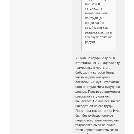
полтела в
татухах... а
никовская цепь
на груди (он
вроде как ее
свел) меня как
раздражала.. да и
его акула тоже не
радует..
У Ника на груди не цепь а
отпечатки ног. Он сделал эту
татуировку в честь его
бабушки, у которой была
часть индейской крови
племени Биг Фут. Отпечатки
ного на груди Ника никуда не
делись. Просто со временем
краска на татуировках
выцветает. Но она все так же
находиться на его груди.
Просто на тех фото, где Ник
был без рубашки солнце
падало под таким углом, что
татуировка была не видна.
Если хорошо напрячь глаза