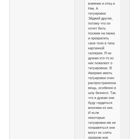
влияние и отец и
Ник. А
татуировки
Эйджей другие,
потому что он
хочет быть
похжим на панка
и превратить
свое тело в типа
картинной
галлереи. Я не
думаю кто-то из
них пожалеет о
татуировках. В
Америке иметь
татуировки очен
распространенная
вещь, особенно в
шоу бизнесе. Так
что я думаю они
буду гордиться
многими из них.
И если
некоторые
татуировки им не
понравяться они
могут их снять
лазером или