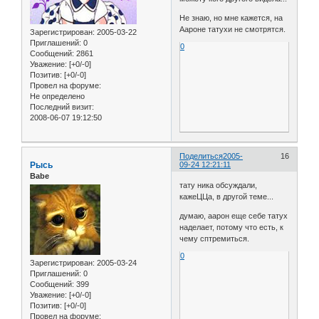
Не знаю, но мне кажется, на
Аароне татухи не смотрятся.
Зарегистрирован
: 2005-03-22
Приглашений:
0
0
Сообщений:
2861
Уважение:
[+0/-0]
Позитив:
[+0/-0]
Провел на форуме:
Не определено
Последний визит:
2008-06-07 19:12:50
Поделиться
2005-
16
Рысь
09-24 12:21:11
Babe
тату ника обсуждали,
кажеЦЦа, в другой теме...
думаю, аарон еще себе татух
наделает, потому что есть, к
чему сптремиться.
0
Зарегистрирован
: 2005-03-24
Приглашений:
0
Сообщений:
399
Уважение:
[+0/-0]
Позитив:
[+0/-0]
Провел на форуме: