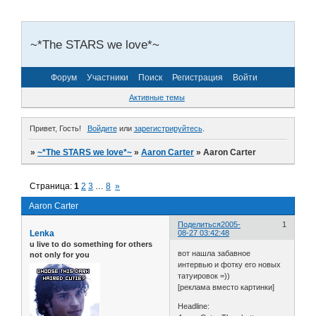
~*The STARS we love*~
Форум
Участники
Поиск
Регистрация
Войти
Активные темы
Привет, Гость!
Войдите
или
зарегистрируйтесь
.
»
~*The STARS we love*~
»
Aaron Carter
»
Aaron Carter
Страница:
1
2
3
…
8
»
Aaron Carter
Поделиться
2005-
1
Lenka
08-27 03:42:48
u live to do something for others
вот нашла забавное
not only for you
интервью и фотку его новых
татуировок =))
[реклама вместо картинки]
Headline: