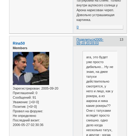
татуировкв на спине. Только
внутри ацтексого солнца у
Арона нарисован череп.
Довольно устрашающая
картинка.
0
Поделиться
2005-
13
Rina50
09-20 20:59:03
Members
ага, это будет
уже просто
дибильно... Ну не
знаю, на джее
татухи
действительно
смотрятся, у
Зарегистрирован
: 2005-09-20
него и лицо, как у
Приглашений:
0
рокера, а из
Сообщений:
91
аарона и ника
Уважение:
[+0/-0]
какие рокеры??
Позитив:
[+0/-0]
Они с татухами
Провел на форуме:
вглядят просто
Не определено
Последний визит:
смешно. одно
2006-05-27 02:30:36
дело когда
несколько татух,
и другое - когда