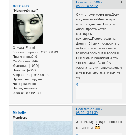
Поделиться
2005-
4
Неважно
08-29 10:35:22
"Исключённая"
Он что тоже хочет под Джея
подделаться?Мне теперь
кажеться,что что Ник,что
Аарон просто хотят
выглядеть
крутыми...Посмотрели на
Джея и...Я могу поспорить с
Откуда:
Estonia
любым что если не сейчас,то
Зарегистрирован
: 2005-08-09
вскором времени и Аарон и
Приглашений:
0
Ник сильно пожалеют о том
Сообщений:
644
что сделали...Да ещё у
Уважение:
[+0/-0]
Аарона татухи такие ужасные
Позитив:
[+0/-0]
и не в том месте..это ему не
Возраст:
40
[1985-08-18]
идёт.
Провел на форуме:
Не определено
0
Последний визит:
2009-04-09 10:13:41
Поделиться
2005-
5
Melodie
08-29 13:11:39
Members
Это никому не идет, особенно
в старости.
0