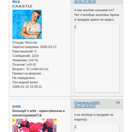
Nick
10-01 07:38:24
C.H.A.O.T.I.C
А как альбом называется?
Чет я вообще альбомы Арона
в продаже давно не видел..
0
Откуда:
Moscow
Зарегистрирован
: 2005-03-27
Приглашений:
0
Сообщений:
1214
Уважение:
[+0/-0]
Позитив:
[+0/-0]
Возраст:
37
[1988-08-24]
Провел на форуме:
Не определено
Последний визит:
2008-01-15 15:35:11
Поделиться
2005-
24
anna
10-02 19:50:57
Dorough's wife - единственная и
я их вообще в продаже не
неповторимая!!!&
видела))
0