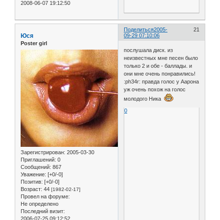
2008-06-07 19:12:50
Поделиться
2005-
21
Юся
09-29 07:10:06
Poster girl
послушала диск. из
неизвестных мне песен было
только 2 и обе - баллады. и
они мне очень понравились!
:ph34r: правда голос у Аарона
уж очень похож на голос
молодого Ника
0
Зарегистрирован
: 2005-03-30
Приглашений:
0
Сообщений:
867
Уважение:
[+0/-0]
Позитив:
[+0/-0]
Возраст:
44
[1982-02-17]
Провел на форуме:
Не определено
Последний визит:
2006-07-25 09:12:52