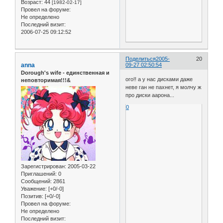
Возраст:
44
[1982-02-17]
Провел на форуме:
Не определено
Последний визит:
2006-07-25 09:12:52
Поделиться
2005-
20
anna
09-27 02:50:54
Dorough's wife - единственная и
ого!! а у нас дисками даже
неповторимая!!!&
неве ган не пахнет, я молчу ж
про диски аарона...
0
Зарегистрирован
: 2005-03-22
Приглашений:
0
Сообщений:
2861
Уважение:
[+0/-0]
Позитив:
[+0/-0]
Провел на форуме:
Не определено
Последний визит: