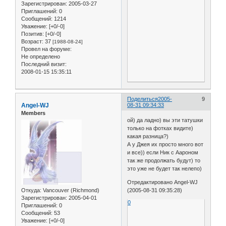
Зарегистрирован
: 2005-03-27
Приглашений:
0
Сообщений:
1214
Уважение:
[+0/-0]
Позитив:
[+0/-0]
Возраст:
37
[1988-08-24]
Провел на форуме:
Не определено
Последний визит:
2008-01-15 15:35:11
Поделиться
2005-
9
Angel-WJ
08-31 09:34:33
Members
ой) да ладно) вы эти татушки
только на фотках видите)
какая разница?)
А у Джея их просто много вот
и все)) если Ник с Аароном
так же продолжать будут) то
это уже не будет так нелепо)
Отредактировано Angel-WJ
Откуда:
Vancouver (Richmond)
(2005-08-31 09:35:28)
Зарегистрирован
: 2005-04-01
0
Приглашений:
0
Сообщений:
53
Уважение:
[+0/-0]