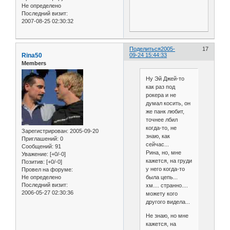
Не определено
Последний визит:
2007-08-25 02:30:32
Поделиться
2005-
17
Rina50
09-24 15:44:33
Members
Ну Эй Джей-то
как раз под
рокера и не
думал косить, он
же панк любит,
точнее лбил
когда-то, не
Зарегистрирован
: 2005-09-20
знаю, как
Приглашений:
0
сейчас...
Сообщений:
91
Рина, но, мне
Уважение:
[+0/-0]
кажется, на груди
Позитив:
[+0/-0]
у него когда-то
Провел на форуме:
была цепь...
Не определено
Последний визит:
хм.... странно....
2006-05-27 02:30:36
можету кого
другого видела...
Не знаю, но мне
кажется, на