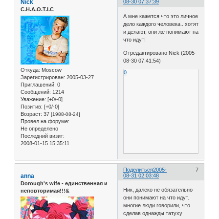
Nick
08-30 07:37:39
C.H.A.O.T.I.C
А мне кажется что это личное
дело каждого человека.. хотят
и делают, они же понимают на
что идут!
Отредактировано Nick (2005-
08-30 07:41:54)
Откуда:
Moscow
0
Зарегистрирован
: 2005-03-27
Приглашений:
0
Сообщений:
1214
Уважение:
[+0/-0]
Позитив:
[+0/-0]
Возраст:
37
[1988-08-24]
Провел на форуме:
Не определено
Последний визит:
2008-01-15 15:35:11
Поделиться
2005-
7
anna
08-31 02:03:48
Dorough's wife - единственная и
Ник, далеко не обязательно
неповторимая!!!&
они понимают на что идут.
многие люди говорили, что
сделав однажды татуху