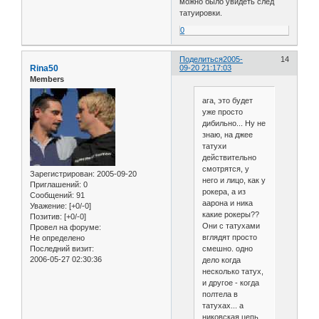
можно было увидеть след
татуировки.
0
Поделиться
2005-
14
Rina50
09-20 21:17:03
Members
ага, это будет
уже просто
дибильно... Ну не
знаю, на джее
татухи
действительно
смотрятся, у
Зарегистрирован
: 2005-09-20
него и лицо, как у
Приглашений:
0
рокера, а из
Сообщений:
91
аарона и ника
Уважение:
[+0/-0]
какие рокеры??
Позитив:
[+0/-0]
Они с татухами
Провел на форуме:
вглядят просто
Не определено
Последний визит:
смешно. одно
2006-05-27 02:30:36
дело когда
несколько татух,
и другое - когда
полтела в
татухах... а
никовская цепь