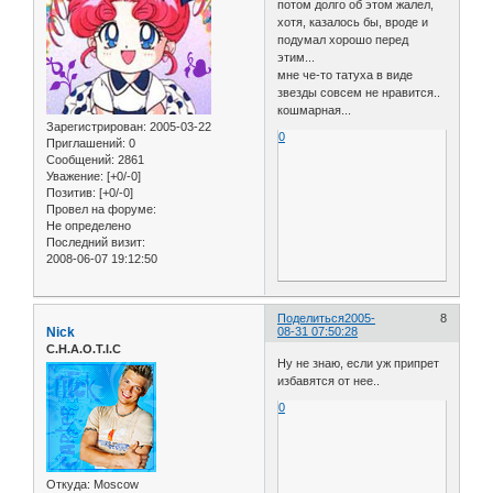
потом долго об этом жалел,
хотя, казалось бы, вроде и
подумал хорошо перед
этим...
мне че-то татуха в виде
звезды совсем не нравится..
кошмарная...
Зарегистрирован
: 2005-03-22
0
Приглашений:
0
Сообщений:
2861
Уважение:
[+0/-0]
Позитив:
[+0/-0]
Провел на форуме:
Не определено
Последний визит:
2008-06-07 19:12:50
Поделиться
2005-
8
Nick
08-31 07:50:28
C.H.A.O.T.I.C
Ну не знаю, если уж припрет
избавятся от нее..
0
Откуда:
Moscow