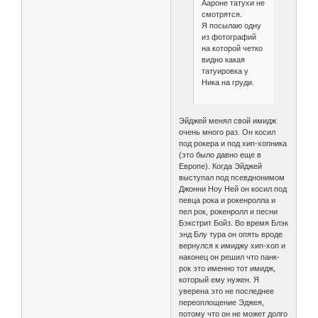
Аароне татухи не
смотрятся.
Я посылаю одну
из фотографий
на которой четко
видно какая
татуировка у
Ника на груди.
Эйджей менял свой имидж
очень много раз. Он косил
под рокера и под хип-хопника
(это было давно еще в
Европе). Когда Эйджей
выступал под псевднонимом
Джонни Ноу Ней он косил под
певца рока и рокенролла и
пел рок, рокенролл и песни
Бэкстрит Бойз. Во время Блэк
энд Блу тура он опять вроде
вернулся к имиджу хип-хоп и
наконец он решил что панк-
рок это именно тот имидж,
который ему нужен. Я
уверена это не последнее
переоплощение Эджея,
потому что он не может долго