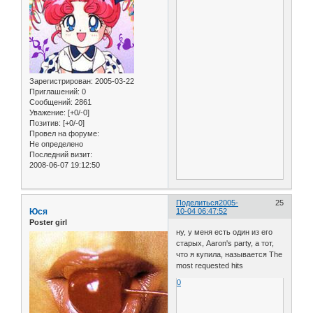
Зарегистрирован
: 2005-03-22
Приглашений:
0
Сообщений:
2861
Уважение:
[+0/-0]
Позитив:
[+0/-0]
Провел на форуме:
Не определено
Последний визит:
2008-06-07 19:12:50
Поделиться
2005-
25
Юся
10-04 06:47:52
Poster girl
ну, у меня есть один из его
старых, Aaron's party, а тот,
что я купила, называется The
most requested hits
0