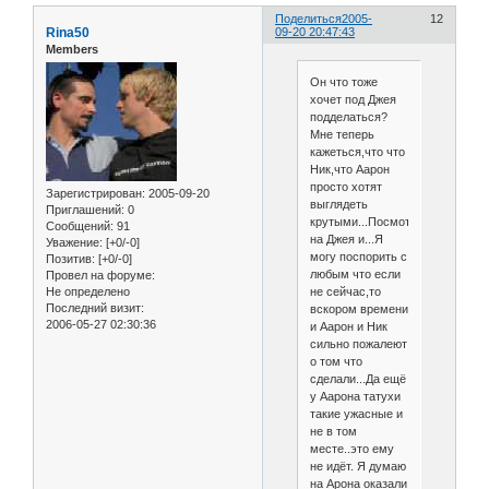
Поделиться
2005-
12
Rina50
09-20 20:47:43
Members
Он что тоже
хочет под Джея
подделаться?
Мне теперь
кажеться,что что
Ник,что Аарон
просто хотят
Зарегистрирован
: 2005-09-20
выглядеть
Приглашений:
0
крутыми...Посмотрели
Сообщений:
91
на Джея и...Я
Уважение:
[+0/-0]
могу поспорить с
Позитив:
[+0/-0]
любым что если
Провел на форуме:
не сейчас,то
Не определено
Последний визит:
вскором времени
2006-05-27 02:30:36
и Аарон и Ник
сильно пожалеют
о том что
сделали...Да ещё
у Аарона татухи
такие ужасные и
не в том
месте..это ему
не идёт. Я думаю
на Арона оказали