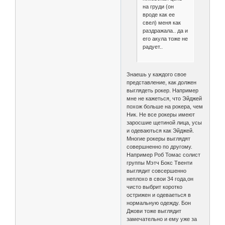
на груди (он
вроде как ее
свел) меня как
раздражала.. да и
его акула тоже не
радует..
Знаешь у каждого свое
представление, как должен
выглядеть рокер. Например
мне не кажеться, что Эйджей
похож больше на рокера, чем
Ник. Не все рокеры имеют
заросшие щетиной лица, усы
и одеваються как Эйджей.
Многие рокеры выглядят
совершненно по другому.
Например Роб Томас солист
группы Мэтч Бокс Твенти
выглядит совсершенно
неплохо в свои 34 года,он
чисто выбрит коротко
острижен и одеваеться в
нормальную одежду. Бон
Джови тоже выглядит
замечательно и ему уже за