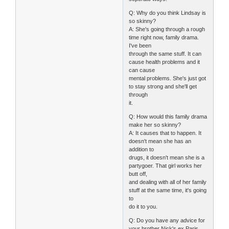
Q: Why do you think Lindsay is
so skinny?
A: She's going through a rough
time right now, family drama.
I've been
through the same stuff. It can
cause health problems and it
can cause
mental problems. She's just got
to stay strong and she'll get
through
it.
Q: How would this family drama
make her so skinny?
A: It causes that to happen. It
doesn't mean she has an
addition to
drugs, it doesn't mean she is a
partygoer. That girl works her
butt off,
and dealing with all of her family
stuff at the same time, it's going
to
do it to you.
Q: Do you have any advice for
your brother Nick's ex Paris