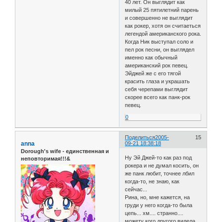
40 лет. Он выглядит как
милый 25 пятилетний парень
и совершенно не выглядит
как рокер, хотя он считаеться
легендой американского рока.
Когда Ник выступал соло и
пел рок песни, он выглядел
именно как обычный
американский рок певец.
Эйджей же с его тягой
красить глаза и украшать
себя черепами выглядит
скорее всего как панк-рок
певец.
0
Поделиться
2005-
15
anna
09-21 18:38:18
Dorough's wife - единственная и
Ну Эй Джей-то как раз под
неповторимая!!!&
рокера и не думал косить, он
же панк любит, точнее лбил
когда-то, не знаю, как
сейчас...
Рина, но, мне кажется, на
груди у него когда-то была
цепь... хм.... странно....
можету кого другого видела...