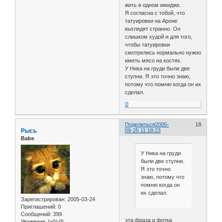
жить в одном имидже.
Я согласна с тобой, что
татуировки на Ароне
выглядят странно. Он
слишком худой и для того,
чтобы татуировки
смотрелись нормально нужно
иметь мясо на костях.
У Ника на груди были две
ступни. Я это точно знаю,
потому что помню когда он их
сделал.
0
Поделиться
2005-
18
Рысь
09-25 11:18:23
Babe
У Ника на груди
были две ступни.
Я это точно
знаю, потому что
помню когда он
их сделал.
Зарегистрирован
: 2005-03-24
Приглашений:
0
Сообщений:
399
эта фраза и фотка
Уважение:
[+0/-0]