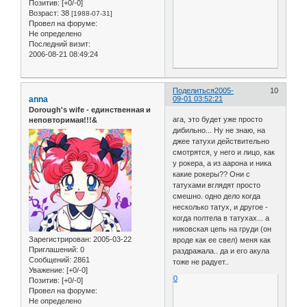
Позитив:
[+0/-0]
Возраст:
38
[1988-07-31]
Провел на форуме:
Не определено
Последний визит:
2006-08-21 08:49:24
Поделиться
2005-
10
anna
09-01 03:52:21
Dorough's wife - единственная и
ага, это будет уже просто
неповторимая!!!&
дибильно... Ну не знаю, на
джее татухи действительно
смотрятся, у него и лицо, как
у рокера, а из аарона и ника
какие рокеры?? Они с
татухами вглядят просто
смешно. одно дело когда
несколько татух, и другое -
когда полтела в татухах... а
никовская цепь на груди (он
Зарегистрирован
: 2005-03-22
вроде как ее свел) меня как
Приглашений:
0
раздражала.. да и его акула
Сообщений:
2861
тоже не радует..
Уважение:
[+0/-0]
0
Позитив:
[+0/-0]
Провел на форуме:
Не определено