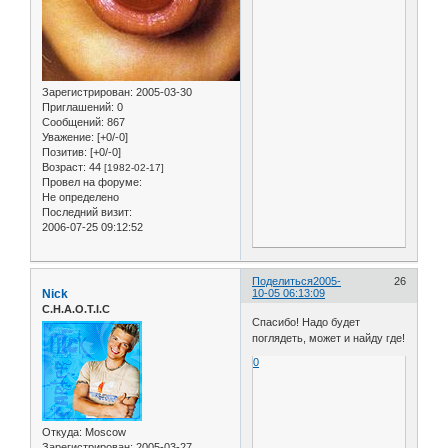
Зарегистрирован
: 2005-03-30
Приглашений:
0
Сообщений:
867
Уважение:
[+0/-0]
Позитив:
[+0/-0]
Возраст:
44
[1982-02-17]
Провел на форуме:
Не определено
Последний визит:
2006-07-25 09:12:52
Поделиться
2005-
26
Nick
10-05 06:13:09
C.H.A.O.T.I.C
Спасибо! Надо будет
поглядеть, может и найду где!
0
Откуда:
Moscow
Зарегистрирован
: 2005-03-27