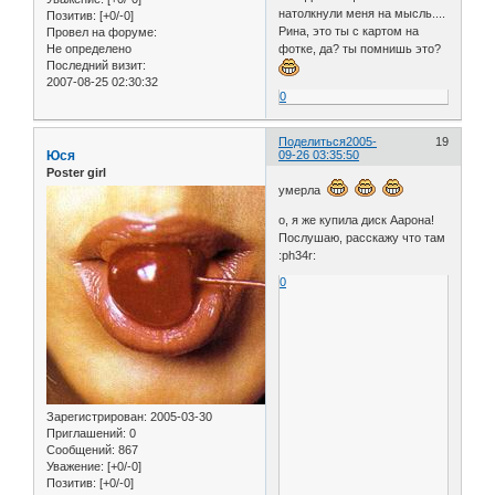
натолкнули меня на мысль....
Позитив:
[+0/-0]
Рина, это ты с картом на
Провел на форуме:
фотке, да? ты помнишь это?
Не определено
Последний визит:
2007-08-25 02:30:32
0
Поделиться
2005-
19
Юся
09-26 03:35:50
Poster girl
умерла
о, я же купила диск Аарона!
Послушаю, расскажу что там
:ph34r:
0
Зарегистрирован
: 2005-03-30
Приглашений:
0
Сообщений:
867
Уважение:
[+0/-0]
Позитив:
[+0/-0]