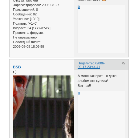
Откуда:
Москва
Зарегистрирован
: 2006-08-27
0
Приглашений:
0
Сообщений:
82
Уважение:
[+0/-0]
Позитив:
[+0/-0]
Возраст:
34
[1992-07-29]
Провел на форуме:
Не определено
Последний визит:
2009-08-08 18:09:59
Поделиться
2006-
75
BSB
09-17 23:44:41
:-)
А меня как прет... я даже
альбом его купила!
Вот так!!
0