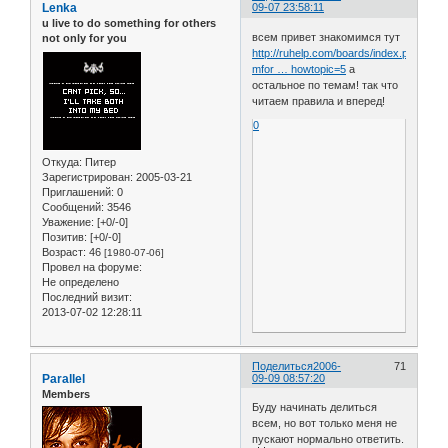
Lenka
09-07 23:58:11
u live to do something for others
всем привет знакомимся тут
not only for you
http://ruhelp.com/boards/index.php?
mfor … howtopic=5
а
остальное по темам! так что
читаем правила и вперед!
0
Откуда:
Питер
Зарегистрирован
: 2005-03-21
Приглашений:
0
Сообщений:
3546
Уважение:
[+0/-0]
Позитив:
[+0/-0]
Возраст:
46
[1980-07-06]
Провел на форуме:
Не определено
Последний визит:
2013-07-02 12:28:11
Поделиться
2006-
71
Parallel
09-09 08:57:20
Members
Буду начинать делиться
всем, но вот только меня не
пускают нормально ответить.