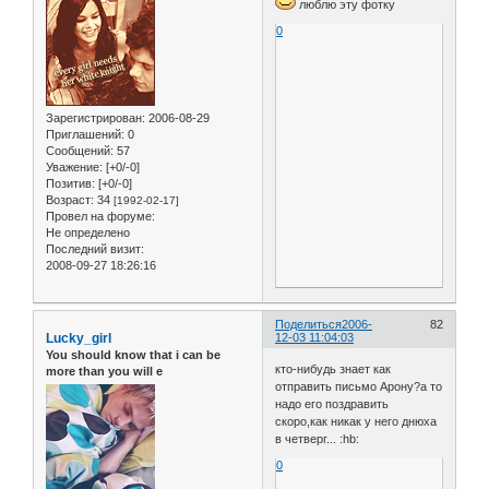
люблю эту фотку
0
Зарегистрирован
: 2006-08-29
Приглашений:
0
Сообщений:
57
Уважение:
[+0/-0]
Позитив:
[+0/-0]
Возраст:
34
[1992-02-17]
Провел на форуме:
Не определено
Последний визит:
2008-09-27 18:26:16
Поделиться
2006-
82
Lucky_girl
12-03 11:04:03
You should know that i can be
кто-нибудь знает как
more than you will e
отправить письмо Арону?а то
надо его поздравить
скоро,как никак у него днюха
в четверг... :hb:
0