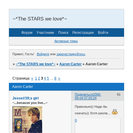
~*The STARS we love*~
Форум
Участники
Поиск
Регистрация
Войти
Активные темы
Привет, Гость!
Войдите
или
зарегистрируйтесь
.
»
~*The STARS we love*~
»
Aaron Carter
»
Aaron Carter
Страница:
«
1
2
3
4
5
…
8
»
Aaron Carter
Поделиться
2006-
61
Jesse#39;s girl
09-04 07:03:24
~...because you live...~
Прикольно)) Надо бы
скачать)) Хотя школа....
0