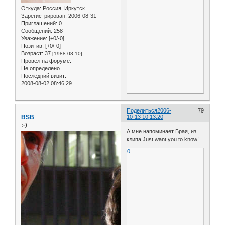
Откуда:
Россия, Иркутск
Зарегистрирован
: 2006-08-31
Приглашений:
0
Сообщений:
258
Уважение:
[+0/-0]
Позитив:
[+0/-0]
Возраст:
37
[1988-08-10]
Провел на форуме:
Не определено
Последний визит:
2008-08-02 08:46:29
Поделиться
2006-
79
BSB
10-13 10:13:20
:-)
А мне напоминает Брая, из
клипа Just want you to know!
0