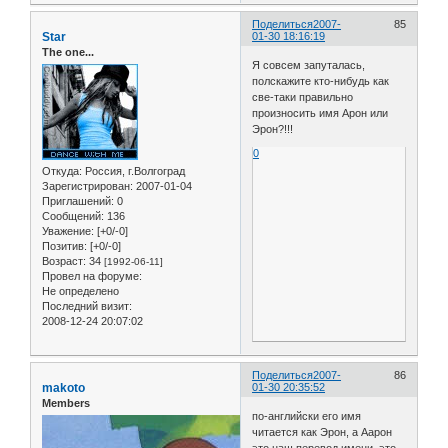
Поделиться
2007-
85
Star
01-30 18:16:19
The one...
Я совсем запуталась,
полскажите кто-нибудь как
све-таки правильно
произносить имя Арон или
Эрон?!!!
0
Откуда:
Россия, г.Волгоград
Зарегистрирован
: 2007-01-04
Приглашений:
0
Сообщений:
136
Уважение:
[+0/-0]
Позитив:
[+0/-0]
Возраст:
34
[1992-06-11]
Провел на форуме:
Не определено
Последний визит:
2008-12-24 20:07:02
Поделиться
2007-
86
makoto
01-30 20:35:52
Members
по-английски его имя
читается как Эрон, а Аарон