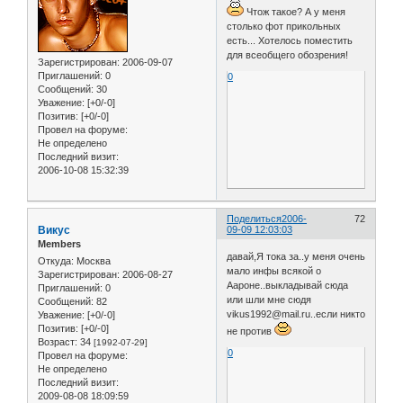
Чтож такое? А у меня
столько фот прикольных
есть... Хотелось поместить
для всеобщего обозрения!
Зарегистрирован
: 2006-09-07
Приглашений:
0
0
Сообщений:
30
Уважение:
[+0/-0]
Позитив:
[+0/-0]
Провел на форуме:
Не определено
Последний визит:
2006-10-08 15:32:39
Поделиться
2006-
72
Викус
09-09 12:03:03
Members
давай,Я тока за..у меня очень
Откуда:
Москва
мало инфы всякой о
Зарегистрирован
: 2006-08-27
Аароне..выкладывай сюда
Приглашений:
0
или шли мне сюдя
Сообщений:
82
vikus1992@mail.ru..если никто
Уважение:
[+0/-0]
Позитив:
[+0/-0]
не против
Возраст:
34
[1992-07-29]
0
Провел на форуме:
Не определено
Последний визит:
2009-08-08 18:09:59