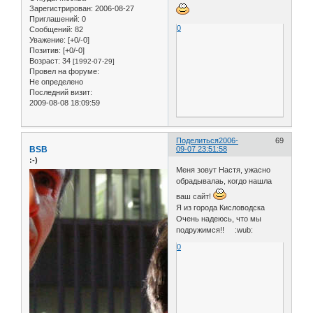
Зарегистрирован
: 2006-08-27
Приглашений:
0
0
Сообщений:
82
Уважение:
[+0/-0]
Позитив:
[+0/-0]
Возраст:
34
[1992-07-29]
Провел на форуме:
Не определено
Последний визит:
2009-08-08 18:09:59
Поделиться
2006-
69
BSB
09-07 23:51:58
:-)
Меня зовут Настя, ужасно
обрадывалаь, когдо нашла
ваш сайт!
Я из города Кисловодска
Очень надеюсь, что мы
подружимся!! :wub:
0