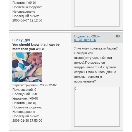
Позитив:
[+0/-0]
Провел на форуме:
Не определено
Последний визит:
2008-06-07 19:12:50
Поделиться
2007-
88
Lucky_girl
01-31 16:41:16
You should know that i can be
Я не могу понять:кто Аарон?
more than you will e
Блондин или
шатен(натуральный цвет
волос).По-моему он
подкрашивается.А с другой
стороны мож он блондин,но
волосы темнеют с
взрослением?
Зарегистрирован
: 2006-12-02
0
Приглашений:
0
Сообщений:
258
Уважение:
[+0/-0]
Позитив:
[+0/-0]
Провел на форуме:
Не определено
Последний визит:
2008-01-30 17:53:00