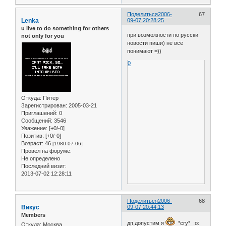
Поделиться
2006-
67
Lenka
09-07 20:28:25
u live to do something for others
при возможности по русски
not only for you
новости пиши) не все
понимают =))
0
Откуда:
Питер
Зарегистрирован
: 2005-03-21
Приглашений:
0
Сообщений:
3546
Уважение:
[+0/-0]
Позитив:
[+0/-0]
Возраст:
46
[1980-07-06]
Провел на форуме:
Не определено
Последний визит:
2013-07-02 12:28:11
Поделиться
2006-
68
Викус
09-07 20:44:13
Members
дп,допустим я
*cry* :o:
Откуда:
Москва