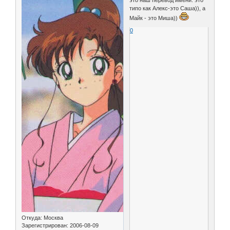
это наш перевод имени. это
типо как Алекс-это Саша)), а
Майк - это Миша))
0
Откуда:
Москва
Зарегистрирован
: 2006-08-09