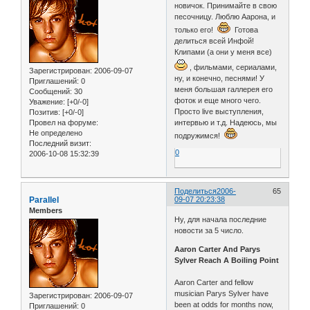
новичок. Принимайте в свою
песочницу. Люблю Аарона, и
только его!
Готова
делиться всей Инфой!
Клипами (а они у меня все)
, фильмами, сериалами,
Зарегистрирован
: 2006-09-07
ну, и конечно, песнями! У
Приглашений:
0
меня большая галлерея его
Сообщений:
30
фоток и еще много чего.
Уважение:
[+0/-0]
Просто live выступления,
Позитив:
[+0/-0]
Провел на форуме:
интервью и т.д. Надеюсь, мы
Не определено
подружимся!
Последний визит:
0
2006-10-08 15:32:39
Поделиться
2006-
65
Parallel
09-07 20:23:38
Members
Ну, для начала последние
новости за 5 число.
Aaron Carter And Parys
Sylver Reach A Boiling Point
Aaron Carter and fellow
musician Parys Sylver have
Зарегистрирован
: 2006-09-07
been at odds for months now,
Приглашений:
0