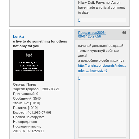
Hilary Duff. Parys nor Aaron
have made an official comment
to date.
0
Поделиться
2006-
66
Lenka
09-07 20:27:56
u live to do something for others
начинай делиться! создавай
not only for you
темы и чувствуй себя как
дома!
а подробнее о себе пиши тут
http://ruhelp.com/boards/index.php?
mfor … howtopic=5
0
Откуда:
Питер
Зарегистрирован
: 2005-03-21
Приглашений:
0
Сообщений:
3546
Уважение:
[+0/-0]
Позитив:
[+0/-0]
Возраст:
46
[1980-07-06]
Провел на форуме:
Не определено
Последний визит:
2013-07-02 12:28:11