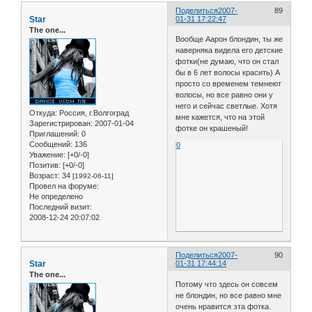
Поделиться
2007-
89
Star
01-31 17:22:47
The one...
Вообще Аарон блондин, ты же
наверняка видела его детские
фотки(не думаю, что он стал
бы в 6 лет волосы красить) А
просто со временем темнеют
волосы, но все равно они у
него и сейчас светлые. Хотя
Откуда:
Россия, г.Волгоград
мне кажется, что на этой
Зарегистрирован
: 2007-01-04
фотке он крашеный!
Приглашений:
0
Сообщений:
136
0
Уважение:
[+0/-0]
Позитив:
[+0/-0]
Возраст:
34
[1992-06-11]
Провел на форуме:
Не определено
Последний визит:
2008-12-24 20:07:02
Поделиться
2007-
90
Star
01-31 17:44:14
The one...
Потому что здесь он совсем
не блондин, но все равно мне
очень нравится эта фотка.