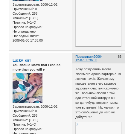
Зарегистрирован
: 2006-12-02
Приглашений:
0
Сообщений:
258
Уважение:
[+0/-0]
Позитив:
[+0/-0]
Провел на форуме:
Не определено
Последний визит:
2008-01-30 17:53:00
Поделиться
2006-
83
Lucky_girl
12-07 05:36:33
You should know that i can be
Хочу поздравить моего
more than you will e
любимого Арона Картера с 19
летием. :wub: Желаю ему
процветания в его карьере,
здоровья,счастья и,конечно
же...большой любви с той
единственной,которую он
когда-нибудь встретит,можь
Зарегистрирован
: 2006-12-02
уже встретил! :hb: жалко,что
Приглашений:
0
это сообщение до него не
Сообщений:
258
дойдёт! :fu:
Уважение:
[+0/-0]
0
Позитив:
[+0/-0]
Провел на форуме:
Не определено