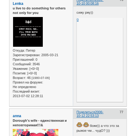
Lenka
10-10 00:08:16
u live to do something for others
сижу ржу))
not only for you
0
Откуда:
Питер
Зарегистрирован
: 2005-03-21
Приглашений:
0
Сообщений:
3546
Уважение:
[+0/-0]
Позитив:
[+0/-0]
Возраст:
46
[1980-07-06]
Провел на форуме:
Не определено
Последний визит:
2013-07-02 12:28:11
Поделиться
2006-
77
anna
10-12 22:53:13
Dorough's wife - единственная и
неповторимая!!!&
боже)) а что это за
рыжое чм... чудО? )))