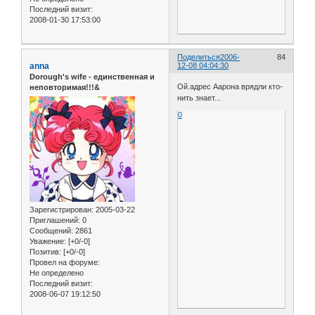
Последний визит:
2008-01-30 17:53:00
Поделиться
2006-
84
anna
12-08 04:04:30
Dorough's wife - единственная и
Ой.адрес Аарона врядли кто-
неповторимая!!!&
нить знает...
0
Зарегистрирован
: 2005-03-22
Приглашений:
0
Сообщений:
2861
Уважение:
[+0/-0]
Позитив:
[+0/-0]
Провел на форуме:
Не определено
Последний визит:
2008-06-07 19:12:50