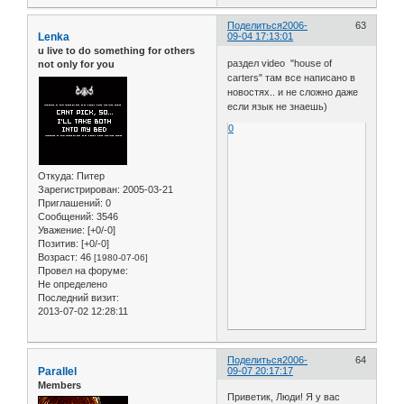
Поделиться
2006-
63
Lenka
09-04 17:13:01
u live to do something for others
раздел video "house of
not only for you
carters" там все написано в
новостях.. и не сложно даже
если язык не знаешь)
0
Откуда:
Питер
Зарегистрирован
: 2005-03-21
Приглашений:
0
Сообщений:
3546
Уважение:
[+0/-0]
Позитив:
[+0/-0]
Возраст:
46
[1980-07-06]
Провел на форуме:
Не определено
Последний визит:
2013-07-02 12:28:11
Поделиться
2006-
64
Parallel
09-07 20:17:17
Members
Приветик, Люди! Я у вас