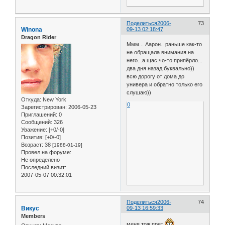
Поделиться
2006-
73
Winona
09-13 02:18:47
Dragon Rider
Ммм... Аарон.. раньше как-то
не обращала внимания на
него...а щас чо-то припёрло...
два дня назад буквально))
всю дорогу от дома до
универа и обратно только его
слушаю))
Откуда:
New York
0
Зарегистрирован
: 2006-05-23
Приглашений:
0
Сообщений:
326
Уважение:
[+0/-0]
Позитив:
[+0/-0]
Возраст:
38
[1988-01-19]
Провел на форуме:
Не определено
Последний визит:
2007-05-07 00:32:01
Поделиться
2006-
74
Викус
09-13 16:59:33
Members
меня тож прет