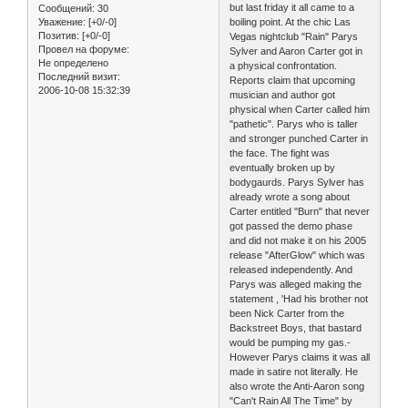
but last friday it all came to a
Сообщений:
30
Уважение:
[+0/-0]
boiling point. At the chic Las
Позитив:
[+0/-0]
Vegas nightclub "Rain" Parys
Провел на форуме:
Sylver and Aaron Carter got in
Не определено
a physical confrontation.
Последний визит:
Reports claim that upcoming
2006-10-08 15:32:39
musician and author got
physical when Carter called him
"pathetic". Parys who is taller
and stronger punched Carter in
the face. The fight was
eventually broken up by
bodygaurds. Parys Sylver has
already wrote a song about
Carter entitled "Burn" that never
got passed the demo phase
and did not make it on his 2005
release "AfterGlow" which was
released independently. And
Parys was alleged making the
statement , 'Had his brother not
been Nick Carter from the
Backstreet Boys, that bastard
would be pumping my gas.-
However Parys claims it was all
made in satire not literally. He
also wrote the Anti-Aaron song
"Can't Rain All The Time" by