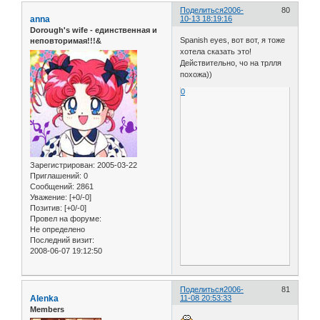
Поделиться
2006-
80
anna
10-13 18:19:16
Dorough's wife - единственная и
Spanish eyes, вот вот, я тоже
неповторимая!!!&
хотела сказать это!
Действительно, чо на трлля
похожа))
0
Зарегистрирован
: 2005-03-22
Приглашений:
0
Сообщений:
2861
Уважение:
[+0/-0]
Позитив:
[+0/-0]
Провел на форуме:
Не определено
Последний визит:
2008-06-07 19:12:50
Поделиться
2006-
81
Alenka
11-08 20:53:33
Members