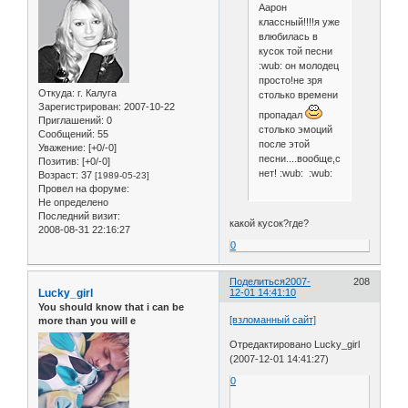
Аарон
классный!!!!я уже
влюбилась в
кусок той песни
:wub: он молодец
просто!не зря
Откуда:
г. Калуга
столько времени
Зарегистрирован
: 2007-10-22
пропадал
Приглашений:
0
столько эмоций
Сообщений:
55
после этой
Уважение:
[+0/-0]
песни....вообще,слов
Позитив:
[+0/-0]
нет! :wub: :wub:
Возраст:
37
[1989-05-23]
Провел на форуме:
Не определено
Последний визит:
какой кусок?где?
2008-08-31 22:16:27
0
Поделиться
2007-
208
Lucky_girl
12-01 14:41:10
You should know that i can be
[взломанный сайт]
more than you will e
Отредактировано Lucky_girl
(2007-12-01 14:41:27)
0