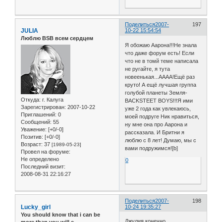
Поделиться
2007-
197
JULIA
10-22 15:54:54
Люблю BSB всем сердцем
Я обожаю Аарона!!!Не знала
что даже форум есть! Если
что не в томй теме написала
не ругайте, я тута
новеенькая...АААА!Ещё раз
круто! А ещё лучшая группа
голубой планеты Земля-
Откуда:
г. Калуга
BACKSTEET BOYS!!!Я ими
Зарегистрирован
: 2007-10-22
уже 2 года как увлекаюсь,
Приглашений:
0
моей подруге Ник нравиться,
Сообщений:
55
ну мне она про Аарона и
Уважение:
[+0/-0]
рассказала. И Бритни я
Позитив:
[+0/-0]
люблю с 8 лет! Думаю, мы с
Возраст:
37
[1989-05-23]
вами подружимся![b]
Провел на форуме:
Не определено
0
Последний визит:
2008-08-31 22:16:27
Поделиться
2007-
198
Lucky_girl
10-24 19:35:27
You should know that i can be
Джулия,конечно
more than you will e