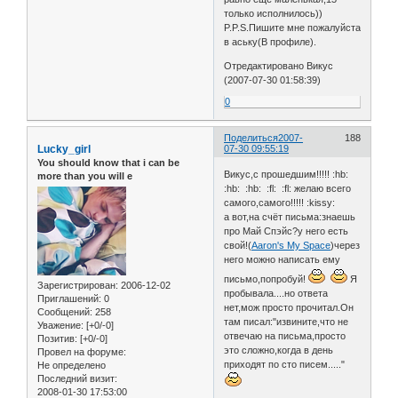
только исполнилось))
P.P.S.Пишите мне пожалуйста
в аську(В профиле).
Отредактировано Викус
(2007-07-30 01:58:39)
0
Поделиться
2007-
188
Lucky_girl
07-30 09:55:19
You should know that i can be
Викус,с прошедшим!!!!! :hb:
more than you will e
:hb: :hb: :fl: :fl: желаю всего
самого,самого!!!!! :kissy:
а вот,на счёт письма:знаешь
про Май Спэйс?у него есть
свой!(
Aaron's My Space
)через
него можно написать ему
письмо,попробуй!
Я
Зарегистрирован
: 2006-12-02
пробывала....но ответа
Приглашений:
0
нет,мож просто прочитал.Он
Сообщений:
258
там писал:"извините,что не
Уважение:
[+0/-0]
отвечаю на письма,просто
Позитив:
[+0/-0]
это сложно,когда в день
Провел на форуме:
приходят по сто писем....."
Не определено
Последний визит:
2008-01-30 17:53:00