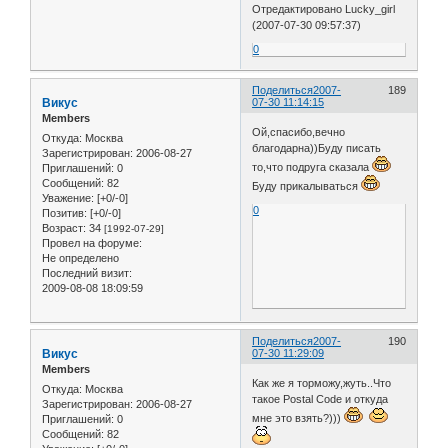
Отредактировано Lucky_girl
(2007-07-30 09:57:37)
0
Поделиться
2007-
189
Викус
07-30 11:14:15
Members
Ой,спасибо,вечно
Откуда:
Москва
благодарна))Буду писать
Зарегистрирован
: 2006-08-27
то,что подруга сказала
Приглашений:
0
Сообщений:
82
Буду прикалываться
Уважение:
[+0/-0]
0
Позитив:
[+0/-0]
Возраст:
34
[1992-07-29]
Провел на форуме:
Не определено
Последний визит:
2009-08-08 18:09:59
Поделиться
2007-
190
Викус
07-30 11:29:09
Members
Как же я торможу,жуть..Что
Откуда:
Москва
такое Postal Code и откуда
Зарегистрирован
: 2006-08-27
мне это взять?)))
Приглашений:
0
Сообщений:
82