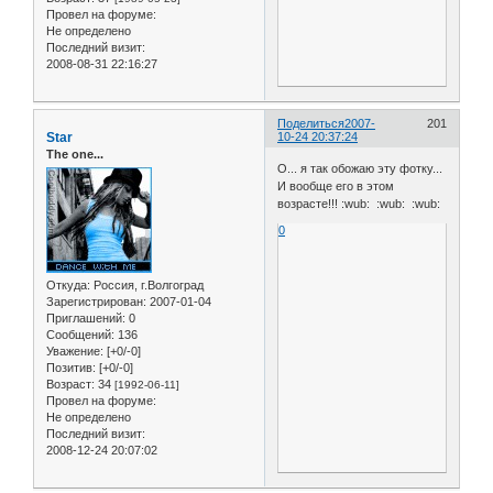
Провел на форуме:
Не определено
Последний визит:
2008-08-31 22:16:27
Поделиться
2007-
201
Star
10-24 20:37:24
The one...
О... я так обожаю эту фотку...
И вообще его в этом
возрасте!!! :wub: :wub: :wub:
0
Откуда:
Россия, г.Волгоград
Зарегистрирован
: 2007-01-04
Приглашений:
0
Сообщений:
136
Уважение:
[+0/-0]
Позитив:
[+0/-0]
Возраст:
34
[1992-06-11]
Провел на форуме:
Не определено
Последний визит:
2008-12-24 20:07:02