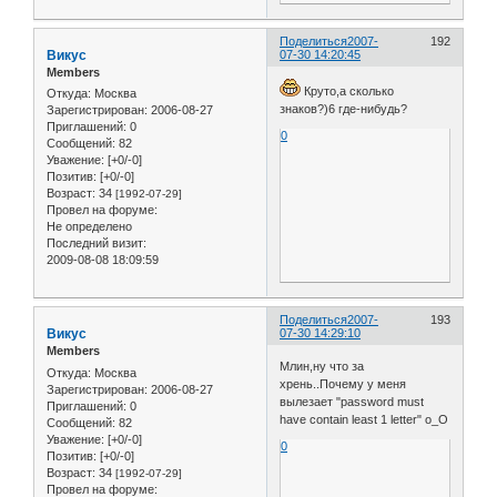
Поделиться
2007-
192
Викус
07-30 14:20:45
Members
Круто,а сколько
Откуда:
Москва
знаков?)6 где-нибудь?
Зарегистрирован
: 2006-08-27
Приглашений:
0
0
Сообщений:
82
Уважение:
[+0/-0]
Позитив:
[+0/-0]
Возраст:
34
[1992-07-29]
Провел на форуме:
Не определено
Последний визит:
2009-08-08 18:09:59
Поделиться
2007-
193
Викус
07-30 14:29:10
Members
Млин,ну что за
Откуда:
Москва
хрень..Почему у меня
Зарегистрирован
: 2006-08-27
вылезает "password must
Приглашений:
0
have contain least 1 letter" о_О
Сообщений:
82
Уважение:
[+0/-0]
0
Позитив:
[+0/-0]
Возраст:
34
[1992-07-29]
Провел на форуме: