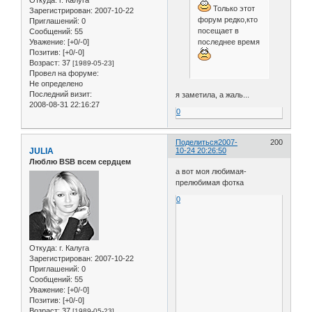
Откуда:
г. Калуга
Только этот
Зарегистрирован
: 2007-10-22
форум редко,кто
Приглашений:
0
посещает в
Сообщений:
55
последнее время
Уважение:
[+0/-0]
Позитив:
[+0/-0]
Возраст:
37
[1989-05-23]
Провел на форуме:
Не определено
Последний визит:
я заметила, а жаль...
2008-08-31 22:16:27
0
Поделиться
2007-
200
JULIA
10-24 20:26:50
Люблю BSB всем сердцем
а вот моя любимая-
прелюбимая фотка
0
Откуда:
г. Калуга
Зарегистрирован
: 2007-10-22
Приглашений:
0
Сообщений:
55
Уважение:
[+0/-0]
Позитив:
[+0/-0]
Возраст:
37
[1989-05-23]