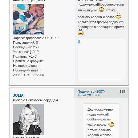
подружимся!!!!особенно,если
такие вкусы!
я тоже
обажаю Аарона и бэков
Только этот форум редко,кто
посещает в последнее время
Зарегистрирован
: 2006-12-02
0
Приглашений:
0
Сообщений:
258
Уважение:
[+0/-0]
Позитив:
[+0/-0]
Провел на форуме:
Не определено
Последний визит:
2008-01-30 17:53:00
Поделиться
2007-
199
JULIA
10-24 20:16:06
Люблю BSB всем сердцем
Джулия,конечно
подружимся!!!!
особенно,если
такие вкусы!
я тоже обажаю
Аарона и бэков