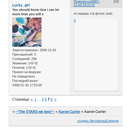
Поделиться
2007-
210
Lucky_girl
12-03 15:21:11
You should know that i can be
оч нраааа эта фотка :wub:
more than you will e
0
Зарегистрирован
: 2006-12-02
Приглашений:
0
Сообщений:
258
Уважение:
[+0/-0]
Позитив:
[+0/-0]
Провел на форуме:
Не определено
Последний визит:
2008-01-30 17:53:00
Страница:
«
1
…
5
6
7
8
»
»
~*The STARS we love*~
»
Aaron Carter
»
Aaron Carter
создать бесплатный форум