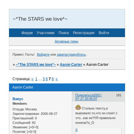
~*The STARS we love*~
Форум
Участники
Поиск
Регистрация
Войти
Активные темы
Привет, Гость!
Войдите
или
зарегистрируйтесь
.
»
~*The STARS we love*~
»
Aaron Carter
»
Aaron Carter
Страница:
«
1
…
5
6
7
8
»
Aaron Carter
Поделиться
2007-
181
Викус
07-27 20:45:07
Members
Столько тексту,а
Откуда:
Москва
вырожало то,что он споет с
Зарегистрирован
: 2006-08-27
это...как ее?!!Я правильно
Приглашений:
0
Сообщений:
82
поняла?о_О
Уважение:
[+0/-0]
0
Позитив:
[+0/-0]