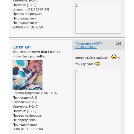
Уважение:
[+0/-0]
Позитив:
[+0/-0]
0
Возраст:
34
[1992-07-29]
Провел на форуме:
Не определено
Последний визит:
2009-08-08 18:09:59
Поделиться
2007-
191
Lucky_girl
07-30 13:30:25
You should know that i can be
more than you will e
введи любые цифры!!!!
я
так сделала
0
Зарегистрирован
: 2006-12-02
Приглашений:
0
Сообщений:
258
Уважение:
[+0/-0]
Позитив:
[+0/-0]
Провел на форуме:
Не определено
Последний визит:
2008-01-30 17:53:00