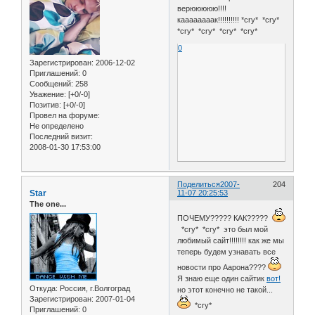
верююююю!!!!
каааааааак!!!!!!!!!! *cry* *cry*
*cry* *cry* *cry* *cry*
0
Зарегистрирован
: 2006-12-02
Приглашений:
0
Сообщений:
258
Уважение:
[+0/-0]
Позитив:
[+0/-0]
Провел на форуме:
Не определено
Последний визит:
2008-01-30 17:53:00
Поделиться
2007-
204
Star
11-07 20:25:53
The one...
ПОЧЕМУ????? КАК?????
*cry* *cry* это был мой
любимый сайт!!!!!!!! как же мы
теперь будем узнавать все
новости про Аарона????
Я знаю еще один сайтик
вот!
Откуда:
Россия, г.Волгоград
но этот конечно не такой...
Зарегистрирован
: 2007-01-04
*cry*
Приглашений:
0