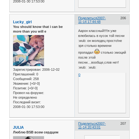
2008-01-30 17:53:00
Поделиться
2007-
206
Lucky_girl
11-14 17:44:48
You should know that i can be
Аарон классный!!!!я уже
more than you will e
влюбилась в кусок той песни
:wub: он молодец просто!не
зря столько времени
пропадал
столько эмоций
после этой
песни....вообще,слов нет!
:wub: :wub:
Зарегистрирован
: 2006-12-02
Приглашений:
0
0
Сообщений:
258
Уважение:
[+0/-0]
Позитив:
[+0/-0]
Провел на форуме:
Не определено
Последний визит:
2008-01-30 17:53:00
Поделиться
2007-
207
JULIA
11-14 20:43:01
Люблю BSB всем сердцем