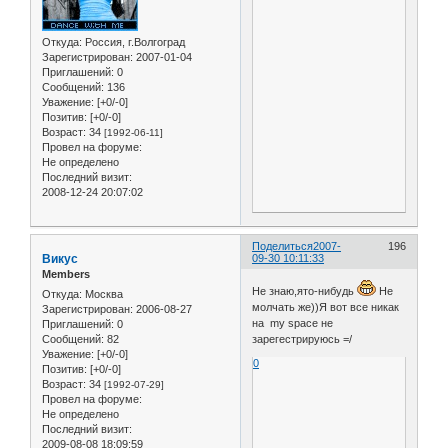
Откуда:
Россия, г.Волгоград
Зарегистрирован
: 2007-01-04
Приглашений:
0
Сообщений:
136
Уважение:
[+0/-0]
Позитив:
[+0/-0]
Возраст:
34
[1992-06-11]
Провел на форуме:
Не определено
Последний визит:
2008-12-24 20:07:02
Поделиться
2007-
196
Викус
09-30 10:11:33
Members
Не знаю,ято-нибудь
Не
Откуда:
Москва
молчать же))Я вот все никак
Зарегистрирован
: 2006-08-27
на my space не
Приглашений:
0
Сообщений:
82
зарегестрируюсь =/
Уважение:
[+0/-0]
0
Позитив:
[+0/-0]
Возраст:
34
[1992-07-29]
Провел на форуме:
Не определено
Последний визит:
2009-08-08 18:09:59