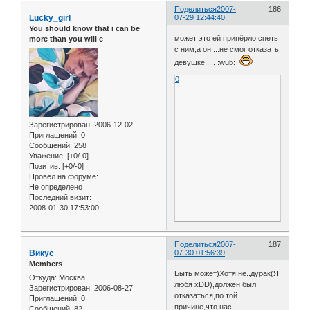
Поделиться
2007-
186
Lucky_girl
07-29 12:44:40
You should know that i can be
может это ей припёрло спеть
more than you will e
с ним,а он....не смог отказать
девушке..... :wub:
0
Зарегистрирован
: 2006-12-02
Приглашений:
0
Сообщений:
258
Уважение:
[+0/-0]
Позитив:
[+0/-0]
Провел на форуме:
Не определено
Последний визит:
2008-01-30 17:53:00
Поделиться
2007-
187
Викус
07-30 01:56:39
Members
Быть может)Хотя не..дурак(Я
Откуда:
Москва
любя xDD),должен был
Зарегистрирован
: 2006-08-27
отказаться,по той
Приглашений:
0
причине,что нас
Сообщений:
82