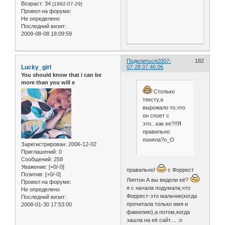
Возраст:
34
[1992-07-29]
Провел на форуме:
Не определено
Последний визит:
2009-08-08 18:09:59
Поделиться
2007-
182
Lucky_girl
07-28 07:46:06
You should know that i can be
more than you will e
Столько
тексту,а
вырожало то,что
он споет с
это...как ее?!!Я
правильно
поняла?о_О
Зарегистрирован
: 2006-12-02
Приглашений:
0
Сообщений:
258
Уважение:
[+0/-0]
правильно!
с Форрест
Позитив:
[+0/-0]
Липтон.А вы видели её?
Провел на форуме:
я с начала подумала,что
Не определено
Форрест-это мальчик(когда
Последний визит:
прочитала только имя и
2008-01-30 17:53:00
фамилию),а потом,когда
зашла на её сайт.... :o