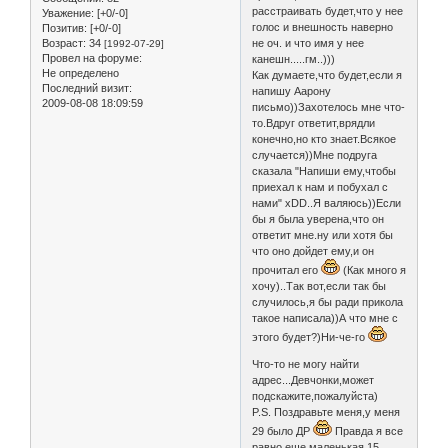
расстраивать будет,что у нее
Уважение:
[+0/-0]
голос и внешность наверно
Позитив:
[+0/-0]
Возраст:
34
не оч. и что имя у нее
[1992-07-29]
Провел на форуме:
канешн.....гм..)))
Не определено
Как думаете,что будет,если я
Последний визит:
напишу Аарону
2009-08-08 18:09:59
письмо))Захотелось мне что-
то.Вдруг ответит,врядли
конечно,но кто знает.Всякое
случается))Мне подруга
сказала "Напиши ему,чтобы
приехал к нам и побухал с
нами" xDD..Я валяюсь))Если
бы я была уверена,что он
ответит мне.ну или хотя бы
что оно дойдет ему,и он
прочитал его
(Как много я
хочу)..Так вот,если так бы
случилось,я бы ради прикола
такое написала))А что мне с
этого будет?)Ни-че-го
Что-то не могу найти
адрес...Девчонки,может
подскажите,пожалуйста)
P.S. Поздравьте меня,у меня
29 было ДР
Правда я все
равно еще маленькая,15