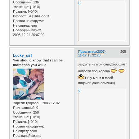
Сообщений:
136
0
Уважение:
[+0/-0]
Позитив:
[+0/-0]
Возраст:
34
[1992-06-11]
Провел на форуме:
Не определено
Последний визит:
2008-12-24 20:07:02
Поделиться
2007-
205
Lucky_girl
11-12 15:32:23
You should know that i can be
зайдите на мой сайт,хорошие
more than you will e
новости про Аарона
PS:у меня в моей
подписи дана ссылка=)
0
Зарегистрирован
: 2006-12-02
Приглашений:
0
Сообщений:
258
Уважение:
[+0/-0]
Позитив:
[+0/-0]
Провел на форуме:
Не определено
Последний визит: