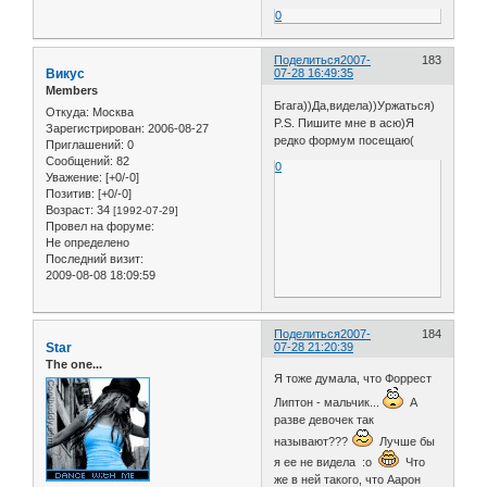
0
Поделиться
2007-
183
Викус
07-28 16:49:35
Members
Бгага))Да,видела))Уржаться)
Откуда:
Москва
P.S. Пишите мне в асю)Я
Зарегистрирован
: 2006-08-27
редко формум посещаю(
Приглашений:
0
Сообщений:
82
0
Уважение:
[+0/-0]
Позитив:
[+0/-0]
Возраст:
34
[1992-07-29]
Провел на форуме:
Не определено
Последний визит:
2009-08-08 18:09:59
Поделиться
2007-
184
Star
07-28 21:20:39
The one...
Я тоже думала, что Форрест
Липтон - мальчик...
А
разве девочек так
называют???
Лучше бы
я ее не видела :o
Что
же в ней такого, что Аарон