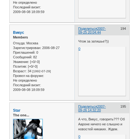
Не определено
Последний визит:
2009-08-08 18:09:59
Поделиться
2007-
194
Викус
09-25 20:04:44
Members
Чтож за затишье?))
Откуда:
Москва
Зарегистрирован
: 2006-08-27
0
Приглашений:
0
Сообщений:
82
Уважение:
[+0/-0]
Позитив:
[+0/-0]
Возраст:
34
[1992-07-29]
Провел на форуме:
Не определено
Последний визит:
2009-08-08 18:09:59
Поделиться
2007-
195
Star
09-26 14:32:20
The one...
А что, Викус, говорить??? Об
Аароне ничего не слышно и
новостей никаких. Ждем.
0