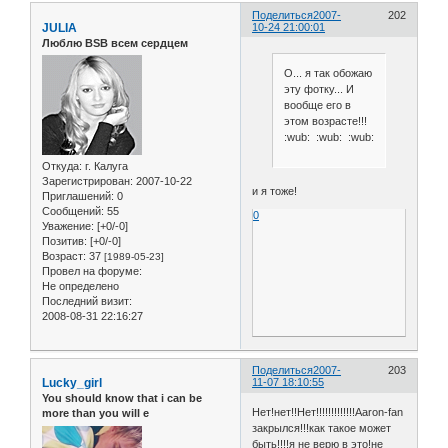
Поделиться
2007-
202
JULIA
10-24 21:00:01
Люблю BSB всем сердцем
О... я так обожаю
эту фотку... И
вообще его в
этом возрасте!!!
:wub: :wub: :wub:
Откуда:
г. Калуга
Зарегистрирован
: 2007-10-22
и я тоже!
Приглашений:
0
Сообщений:
55
0
Уважение:
[+0/-0]
Позитив:
[+0/-0]
Возраст:
37
[1989-05-23]
Провел на форуме:
Не определено
Последний визит:
2008-08-31 22:16:27
Поделиться
2007-
203
Lucky_girl
11-07 18:10:55
You should know that i can be
Нет!нет!!Нет!!!!!!!!!!!!!Aaron-fan
more than you will e
закрылся!!!как такое может
быть!!!!я не верю в это!не