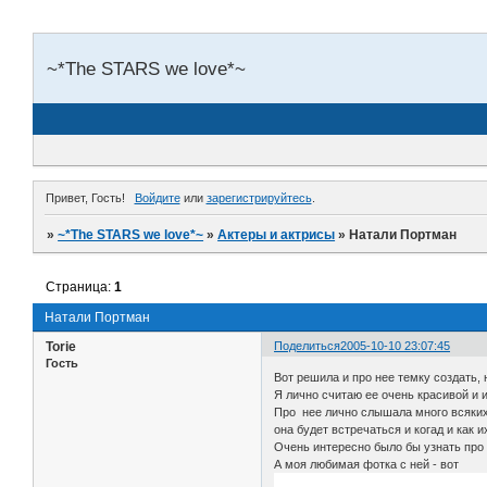
~*The STARS we love*~
Привет, Гость!
Войдите
или
зарегистрируйтесь
.
»
~*The STARS we love*~
»
Актеры и актрисы
»
Натали Портман
Страница:
1
Натали Портман
Torie
Поделиться
2005-10-10 23:07:45
Гость
Вот решила и про нее темку создать,
Я лично считаю ее очень красивой и 
Про нее лично слышала много всяких 
она будет встречаться и когад и как 
Очень интересно было бы узнать про
А моя любимая фотка с ней - вот