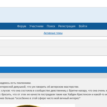
Форум
Участники
Поиск
Регистрация
Войти
Активные темы
 надеюсь есть поклонники.
интересной девушкой, что уж говорить об актерском мастерстве.
слухов: что она состояла в сообществе девственниц с Бритни напару, что она очень
их бросить, что от этих ее качеств пострадали такие как Хайден Кристенсен и какой-то
 нее больше *ососбенно в этой сфере чисто мой вечный интерес*