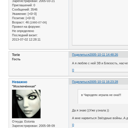
Зарегистрирован
: 2005-03-21
Приглашений:
0
Сообщений:
3546
Уважение:
[+0/-0]
Позитив:
[+0/-0]
Возраст:
46
[1980-07-06]
Провел на форуме:
Не определено
Последний визит:
2013-07-02 12:28:11
Torie
Поделиться
2005-10-11 14:48:26
Гость
А я люблю с ней ЗВ и Близость, насч
0
Неважно
Поделиться
2005-10-11 16:23:28
"Исключённая"
в Чародеях играла не она!!!
Да я знаю ))Уже узнала ))
А мне нарвиться Звёздные войны..А д
Откуда:
Estonia
0
Зарегистрирован
: 2005-08-09