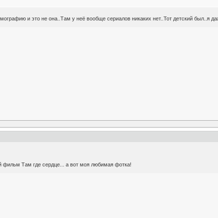
мографию и это не она..Там у неё вообще сериалов никаких нет..Тот детский был..я да
й фильм Там где сердце... а вот моя любимая фотка!