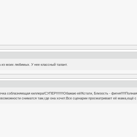
 из моих любимых. У нее классный талант.
очка соблазняющая киллера!СУПЕР!!!!!!!!Обажаю её!Кстати, Близость - фигня!!!!!Полн
 возможности сниматся там,где она хочет.Все сценарии просматривает её мама,ещё с