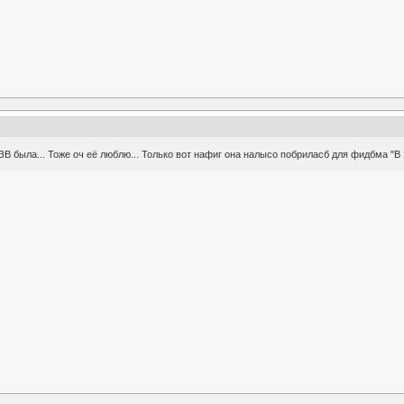
ЗВ была... Тоже оч её люблю... Только вот нафиг она налысо побриласб для фидбма "В 