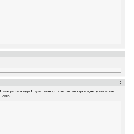
8
9
ая!Полтора часа муры! Единственно,что мешает её карьере,что у неё очень
 Леона.