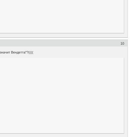
10
значит Вендетта"?((((