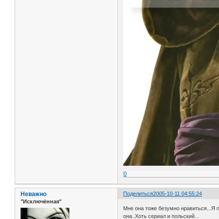
0
Неважно
Поделиться
2005-10-11 04:55:24
"Исключённая"
Мне она тоже безумно нравиться...Я 
она..Хоть сериал и польский...