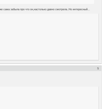
же сама забыла про что он,настолько давно смотрела..Но интересный...
5