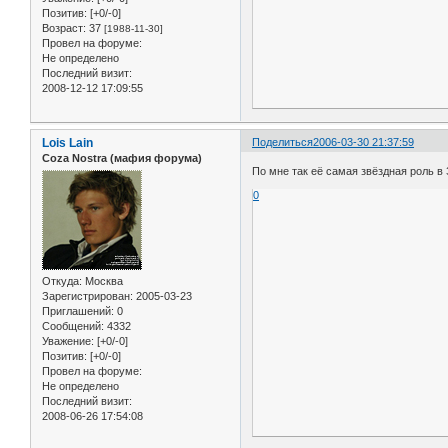
Позитив:
[+0/-0]
Возраст:
37
[1988-11-30]
Провел на форуме:
Не определено
Последний визит:
2008-12-12 17:09:55
Lois Lain
Поделиться
2006-03-30 21:37:59
Coza Nostra (мафия форума)
По мне так её самая звёздная роль в 
0
Откуда:
Москва
Зарегистрирован
: 2005-03-23
Приглашений:
0
Сообщений:
4332
Уважение:
[+0/-0]
Позитив:
[+0/-0]
Провел на форуме:
Не определено
Последний визит:
2008-06-26 17:54:08