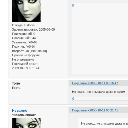
0
Откуда:
Estonia
Зарегистрирован
: 2005-08-09
Приглашений:
0
Сообщений:
644
Уважение:
[+0/-0]
Позитив:
[+0/-0]
Возраст:
40
[1985-08-18]
Провел на форуме:
Не определено
Последний визит:
2009-04-09 10:13:41
Torie
Поделиться
2005-10-11 06:16:47
Гость
Не знаю... не слышала даже о таком
0
Неважно
Поделиться
2005-10-11 06:21:41
"Исключённая"
Не знаю... не слышала даже о т