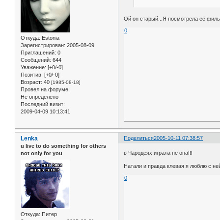
Ой он старый...Я посмотрела её филь
0
Откуда:
Estonia
Зарегистрирован
: 2005-08-09
Приглашений:
0
Сообщений:
644
Уважение:
[+0/-0]
Позитив:
[+0/-0]
Возраст:
40
[1985-08-18]
Провел на форуме:
Не определено
Последний визит:
2009-04-09 10:13:41
Lenka
Поделиться
2005-10-11 07:38:57
u live to do something for others
в Чародеях играла не она!!!
not only for you
Натали и правда клевая я люблю с не
0
Откуда:
Питер