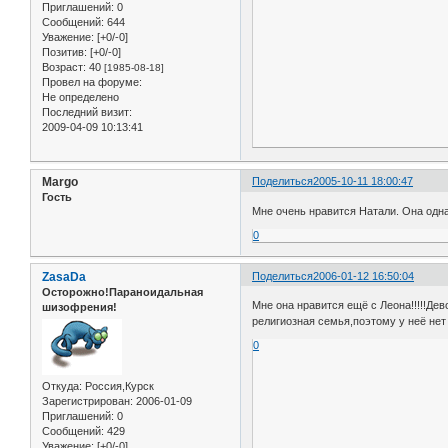
Приглашений:
0
Сообщений:
644
Уважение:
[+0/-0]
Позитив:
[+0/-0]
Возраст:
40
[1985-08-18]
Провел на форуме:
Не определено
Последний визит:
2009-04-09 10:13:41
Margo
Поделиться
2005-10-11 18:00:47
Гость
Мне очень нравится Натали. Она одна
0
ZasaDa
Поделиться
2006-01-12 16:50:04
Осторожно!Параноидальная
Мне она нравится ещё с Леона!!!!!Дев
шизофрения!
религиозная семья,поэтому у неё нет
0
Откуда:
Россия,Курск
Зарегистрирован
: 2006-01-09
Приглашений:
0
Сообщений:
429
Уважение:
[+0/-0]