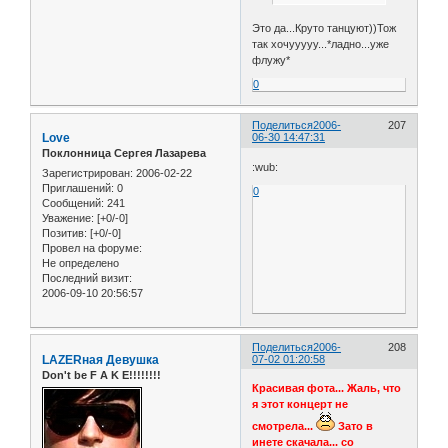
Это да...Круто танцуют))Тож
так хочууууу...*ладно...уже
флужу*
0
Поделиться
2006-
207
Love
06-30 14:47:31
Поклонница Сергея Лазарева
:wub:
Зарегистрирован
: 2006-02-22
Приглашений:
0
0
Сообщений:
241
Уважение:
[+0/-0]
Позитив:
[+0/-0]
Провел на форуме:
Не определено
Последний визит:
2006-09-10 20:56:57
Поделиться
2006-
208
LAZERная Девушка
07-02 01:20:58
Don't be F A K E!!!!!!!!
Красивая фота... Жаль, что
я этот концерт не
смотрела...
Зато в
инете скачала... со