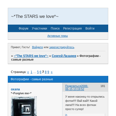
~*The STARS we love*~
Форум
Участники
Поиск
Регистрация
Войти
Активные темы
Привет, Гость!
Войдите
или
зарегистрируйтесь
.
»
~*The STARS we love*~
»
Сергей Лазарев
»
Фотографии -
самые разные
Страница:
«
1
…
5
6
7
8
9
»
Фотографии - самые разные
Поделиться
2006-
181
oxana
06-15 13:19:52
*~Forgive me~*
У меня наконец-то открылись
фотки!!!! Вай вай!! Какой
лапа!!!! На всех фотках
просто супер!
0