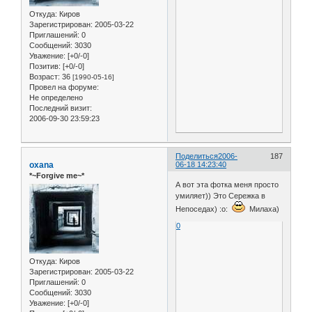
Откуда:
Киров
Зарегистрирован
: 2005-03-22
Приглашений:
0
Сообщений:
3030
Уважение:
[+0/-0]
Позитив:
[+0/-0]
Возраст:
36
[1990-05-16]
Провел на форуме:
Не определено
Последний визит:
2006-09-30 23:59:23
Поделиться
2006-
187
oxana
06-18 14:23:40
*~Forgive me~*
А вот эта фотка меня просто
умиляет)) Это Сережка в
Непоседах) :o:
Милаха)
0
Откуда:
Киров
Зарегистрирован
: 2005-03-22
Приглашений:
0
Сообщений:
3030
Уважение:
[+0/-0]