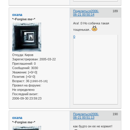
Поделиться
2006-
189
oxana
06-21 00:50:14
*~Forgive me~*
Ага! :0 Но собачка такая
тощенькая..
0
Откуда:
Киров
Зарегистрирован
: 2005-03-22
Приглашений:
0
Сообщений:
3030
Уважение:
[+0/-0]
Позитив:
[+0/-0]
Возраст:
36
[1990-05-16]
Провел на форуме:
Не определено
Последний визит:
2006-09-30 23:59:23
Поделиться
2006-
190
oxana
06-21 00:51:13
*~Forgive me~*
как будто он ее не кормит!