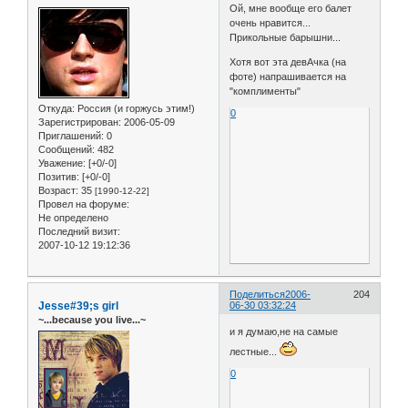
Ой, мне вообще его балет
очень нравится...
Прикольные барышни...
Хотя вот эта девАчка (на
фоте) напрашивается на
"комплименты"
Откуда:
Россия (и горжусь этим!)
0
Зарегистрирован
: 2006-05-09
Приглашений:
0
Сообщений:
482
Уважение:
[+0/-0]
Позитив:
[+0/-0]
Возраст:
35
[1990-12-22]
Провел на форуме:
Не определено
Последний визит:
2007-10-12 19:12:36
Поделиться
2006-
204
Jesse#39;s girl
06-30 03:32:24
~...because you live...~
и я думаю,не на самые
лестные...
0