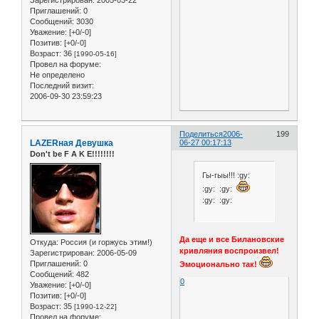
Приглашений:
0
Сообщений:
3030
Уважение:
[+0/-0]
Позитив:
[+0/-0]
Возраст:
36
[1990-05-16]
Провел на форуме:
Не определено
Последний визит:
2006-09-30 23:59:23
Поделиться
2006-
199
LAZERная Девушка
06-27 00:17:13
Don't be F A K E!!!!!!!!
Гы-гыы!!! :gy:
:gy: :gy:
:gy: :gy:
Да еще и все Билановские
Откуда:
Россия (и горжусь этим!)
кривляния воспроизвел!
Зарегистрирован
: 2006-05-09
Приглашений:
0
Эмоционально так!
Сообщений:
482
0
Уважение:
[+0/-0]
Позитив:
[+0/-0]
Возраст:
35
[1990-12-22]
Провел на форуме: