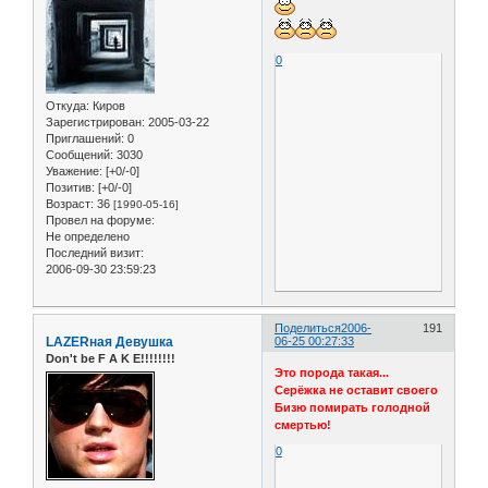
0
Откуда:
Киров
Зарегистрирован
: 2005-03-22
Приглашений:
0
Сообщений:
3030
Уважение:
[+0/-0]
Позитив:
[+0/-0]
Возраст:
36
[1990-05-16]
Провел на форуме:
Не определено
Последний визит:
2006-09-30 23:59:23
Поделиться
2006-
191
LAZERная Девушка
06-25 00:27:33
Don't be F A K E!!!!!!!!
Это порода такая...
Серёжка не оставит своего
Бизю помирать голодной
смертью!
0