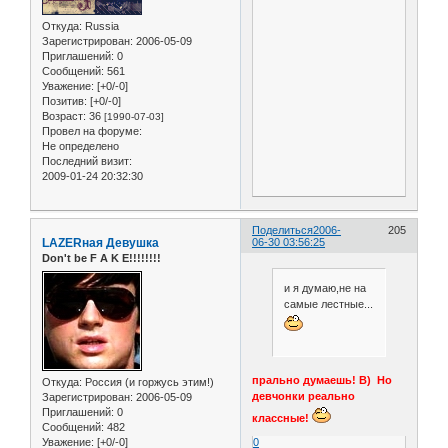
Откуда:
Russia
Зарегистрирован
: 2006-05-09
Приглашений:
0
Сообщений:
561
Уважение:
[+0/-0]
Позитив:
[+0/-0]
Возраст:
36
[1990-07-03]
Провел на форуме:
Не определено
Последний визит:
2009-01-24 20:32:30
Поделиться
2006-
205
LAZERная Девушка
06-30 03:56:25
Don't be F A K E!!!!!!!!
и я думаю,не на
самые лестные...
прально думаешь! B) Но
Откуда:
Россия (и горжусь этим!)
девчонки реально
Зарегистрирован
: 2006-05-09
Приглашений:
0
классные!
Сообщений:
482
Уважение:
[+0/-0]
0