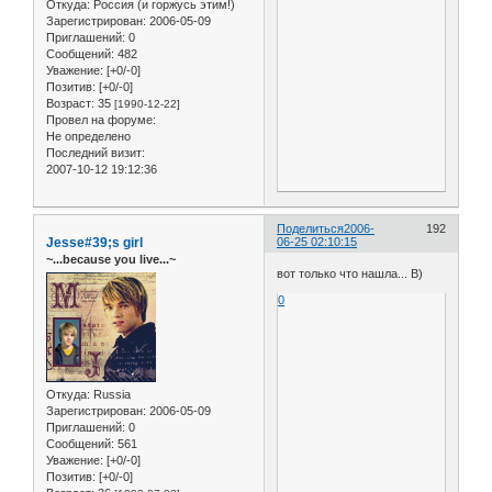
Откуда:
Россия (и горжусь этим!)
Зарегистрирован
: 2006-05-09
Приглашений:
0
Сообщений:
482
Уважение:
[+0/-0]
Позитив:
[+0/-0]
Возраст:
35
[1990-12-22]
Провел на форуме:
Не определено
Последний визит:
2007-10-12 19:12:36
Поделиться
2006-
192
Jesse#39;s girl
06-25 02:10:15
~...because you live...~
вот только что нашла... B)
0
Откуда:
Russia
Зарегистрирован
: 2006-05-09
Приглашений:
0
Сообщений:
561
Уважение:
[+0/-0]
Позитив:
[+0/-0]