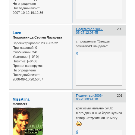
Не определено
Последний визит:
2007-10-12 19:12:36
Поделиться
2006-
200
Love
06-27 12:08:45
Поклонница Сергея Лазарева
с программы "Звезды
Зарегистрирован
: 2006-02-22
зажигают:Скандалы"
Приглашений:
0
Сообщений:
241
0
Уважение:
[+0/-0]
Позитив:
[+0/-0]
Провел на форуме:
Не определено
Последний визит:
2006-09-10 20:56:57
Поделиться
2006-
201
MissAlina
06-28 00:41:10
Members
красивый мальчик :wub:
я его диск в нью йорке купила
теперь отлучиться не могу
0