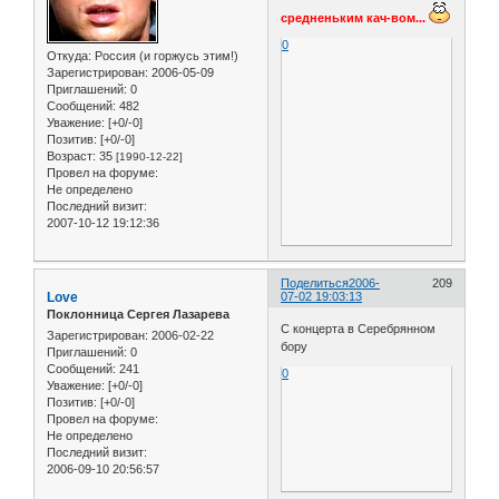
средненьким кач-вом...
0
Откуда:
Россия (и горжусь этим!)
Зарегистрирован
: 2006-05-09
Приглашений:
0
Сообщений:
482
Уважение:
[+0/-0]
Позитив:
[+0/-0]
Возраст:
35
[1990-12-22]
Провел на форуме:
Не определено
Последний визит:
2007-10-12 19:12:36
Поделиться
2006-
209
Love
07-02 19:03:13
Поклонница Сергея Лазарева
С концерта в Серебрянном
Зарегистрирован
: 2006-02-22
бору
Приглашений:
0
Сообщений:
241
0
Уважение:
[+0/-0]
Позитив:
[+0/-0]
Провел на форуме:
Не определено
Последний визит:
2006-09-10 20:56:57