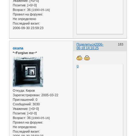
Уважение:
[+0/-0]
Позитив:
[+0/-0]
Возраст:
36
[1990-05-16]
Провел на форуме:
Не определено
Последний визит:
2006-09-30 23:59:23
Поделиться
2006-
183
oxana
06-18 14:16:25
*~Forgive me~*
0
Откуда:
Киров
Зарегистрирован
: 2005-03-22
Приглашений:
0
Сообщений:
3030
Уважение:
[+0/-0]
Позитив:
[+0/-0]
Возраст:
36
[1990-05-16]
Провел на форуме:
Не определено
Последний визит:
2006-09-30 23:59:23