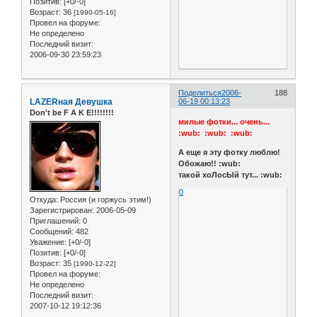
Позитив:
[+0/-0]
Возраст:
36
[1990-05-16]
Провел на форуме:
Не определено
Последний визит:
2006-09-30 23:59:23
Поделиться
2006-
188
LAZERная Девушка
06-19 00:13:23
Don't be F A K E!!!!!!!!
милые фотки... очень...
:wub: :wub: :wub:
А еще я эту фотку люблю!
Обожаю!! :wub:
такой хоЛосЫй тут... :wub:
0
Откуда:
Россия (и горжусь этим!)
Зарегистрирован
: 2006-05-09
Приглашений:
0
Сообщений:
482
Уважение:
[+0/-0]
Позитив:
[+0/-0]
Возраст:
35
[1990-12-22]
Провел на форуме:
Не определено
Последний визит:
2007-10-12 19:12:36