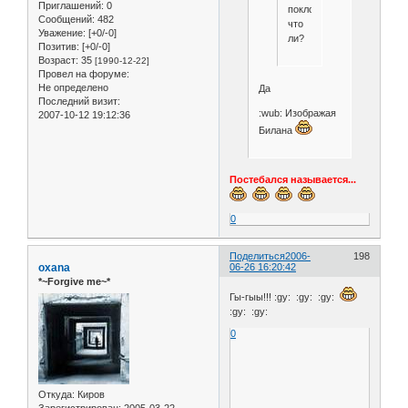
Приглашений:
0
поклонницей
Сообщений:
482
что
Уважение:
[+0/-0]
ли?
Позитив:
[+0/-0]
Возраст:
35
[1990-12-22]
Провел на форуме:
Не определено
Да
Последний визит:
:wub: Изображая
2007-10-12 19:12:36
Билана
Постебался называется...
0
Поделиться
2006-
198
oxana
06-26 16:20:42
*~Forgive me~*
Гы-гыы!!! :gy: :gy: :gy:
:gy: :gy:
0
Откуда:
Киров
Зарегистрирован
: 2005-03-22