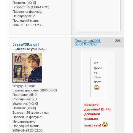
Позитив:
[+0/-0]
Возраст:
35
[1990-12-22]
Провел на форуме:
Не определено
Последний визит:
2007-10-12 19:12:36
Поделиться
2006-
206
Jesse#39;s girl
06-30 05:09:56
~...because you live...~
и я
думаю,не
на
самые
лестные...
Откуда:
Russia
Зарегистрирован
: 2006-05-09
Приглашений:
0
Сообщений:
561
Уважение:
[+0/-0]
прально
Позитив:
[+0/-0]
думаешь! B) Но
Возраст:
36
[1990-07-03]
девчонки
Провел на форуме:
реально
Не определено
классные!
Последний визит:
2009-01-24 20:32:30