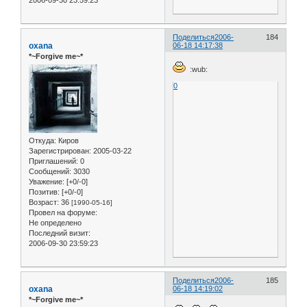
Поделиться
2006-
184
oxana
06-18 14:17:38
*~Forgive me~*
:wub:
0
Откуда:
Киров
Зарегистрирован
: 2005-03-22
Приглашений:
0
Сообщений:
3030
Уважение:
[+0/-0]
Позитив:
[+0/-0]
Возраст:
36
[1990-05-16]
Провел на форуме:
Не определено
Последний визит:
2006-09-30 23:59:23
Поделиться
2006-
185
oxana
06-18 14:19:02
*~Forgive me~*