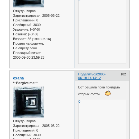
Откуда:
Киров
Зарегистрирован
: 2005-03-22
Приглашений:
0
Сообщений:
3030
Уважение:
[+0/-0]
Позитив:
[+0/-0]
Возраст:
36
[1990-05-16]
Провел на форуме:
Не определено
Последний визит:
2006-09-30 23:59:23
Поделиться
2006-
182
oxana
06-18 14:14:12
*~Forgive me~*
Вот решила пока покидать
старых фоток...
0
Откуда:
Киров
Зарегистрирован
: 2005-03-22
Приглашений:
0
Сообщений:
3030