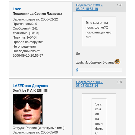
Поделиться
2006-
196
Love
06-25 18:51:19
Поклонница Сергея Лазарева
Зарегистрирован
: 2006-02-22
Эт с кем он на
Приглашений:
0
посл. фотке?С
Сообщений:
241
поклонницей что
Уважение:
[+0/-0]
ли?
Позитив:
[+0/-0]
Провел на форуме:
Не определено
Последний визит:
Да
2006-09-10 20:56:57
:wub: Изображая Билана
0
Поделиться
2006-
197
LAZERная Девушка
06-26 00:13:14
Don't be F A K E!!!!!!!!
Эт с
кем
он
на
посл.
Откуда:
Россия (и горжусь этим!)
фотке?
Зарегистрирован
: 2006-05-09
С