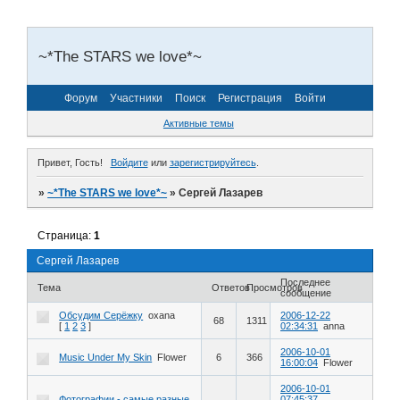
~*The STARS we love*~
Форум
Участники
Поиск
Регистрация
Войти
Активные темы
Привет, Гость!
Войдите
или
зарегистрируйтесь
.
»
~*The STARS we love*~
»
Сергей Лазарев
Страница:
1
Сергей Лазарев
Последнее
Тема
Ответов
Просмотров
сообщение
Обсудим Серёжку
oxana
2006-12-22
68
1311
[
1
2
3
]
02:34:31
anna
2006-10-01
Music Under My Skin
Flower
6
366
16:00:04
Flower
2006-10-01
Фотографии - самые разные
07:45:37