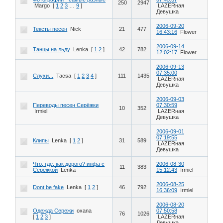
250
2947
Margo
[
1
2
3
…
9
]
LAZERная
Девушка
2006-09-20
Тексты песен
Nick
21
477
16:43:16
Flower
2006-09-14
Танцы на льду
Lenka
[
1
2
]
42
782
12:02:17
Flower
2006-09-13
07:35:00
Слухи...
Tacsa
[
1
2
3
4
]
111
1435
LAZERная
Девушка
2006-09-03
Переводы песен Серёжки
07:30:59
10
352
Irmiel
LAZERная
Девушка
2006-09-01
07:19:55
Клипы
Lenka
[
1
2
]
31
589
LAZERная
Девушка
Что, где, как дорого? инфа с
2006-08-30
11
383
Сережкой
Lenka
15:12:43
Irmiel
2006-08-25
Dont be fake
Lenka
[
1
2
]
46
792
16:36:09
Irmiel
2006-08-20
Одежда Сережи
oxana
07:50:58
76
1026
[
1
2
3
]
LAZERная
Девушка