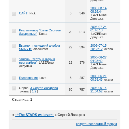
2006-08-14
08:16:44
САЙТ
Nick
5
346
LAZERная
Девушка
2006-07-24
Реалити-шоу "Быть Сергеем
01:46:13
20
613
Лазаревым"
Tacsa
LAZERная
Девушка
Выходит последний альбом
2006-07-15
29
394
SMASH!!
discounter
20:53:12
oxana
2006-06-27
"Жизнь - театр, и люди в
04:23:42
нем актёры"
LAZERная
13
376
LAZERная
Девушка
Девушка
2006-06-21
Голосования
Love
8
287
00:39:43
oxana
Опрос:
3 Сергея Лазарева
2006-05-14
50
757
oxana
[
1
2
]
21:04:52
oxana
Страница:
1
»
~*The STARS we love*~
»
Сергей Лазарев
создать бесплатный форум