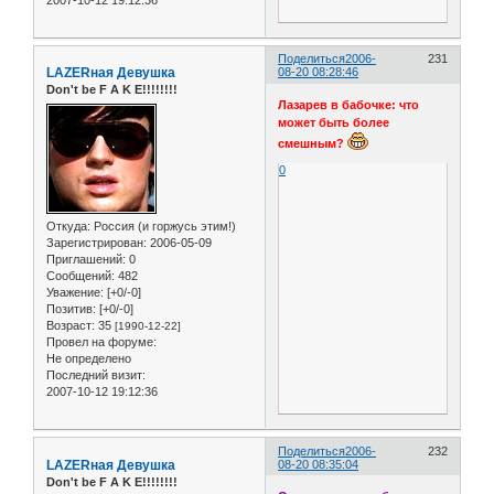
Поделиться
2006-
231
LAZERная Девушка
08-20 08:28:46
Don't be F A K E!!!!!!!!
Лазарев в бабочке: что
может быть более
смешным?
0
Откуда:
Россия (и горжусь этим!)
Зарегистрирован
: 2006-05-09
Приглашений:
0
Сообщений:
482
Уважение:
[+0/-0]
Позитив:
[+0/-0]
Возраст:
35
[1990-12-22]
Провел на форуме:
Не определено
Последний визит:
2007-10-12 19:12:36
Поделиться
2006-
232
LAZERная Девушка
08-20 08:35:04
Don't be F A K E!!!!!!!!