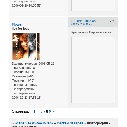
Последний визит:
2006-09-10 20:56:57
Поделиться
2006-
240
Flower
08-22 20:00:27
live for love
Красивый у Сергея костюм!
0
Зарегистрирован
: 2006-05-21
Приглашений:
0
Сообщений:
105
Уважение:
[+0/-0]
Позитив:
[+0/-0]
Провел на форуме:
Не определено
Последний визит:
2006-12-13 17:55:15
Страница:
«
1
…
6
7
8
9
»
»
~*The STARS we love*~
»
Сергей Лазарев
»
Фотографии -