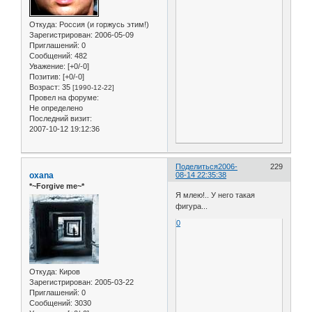
Откуда:
Россия (и горжусь этим!)
Зарегистрирован
: 2006-05-09
Приглашений:
0
Сообщений:
482
Уважение:
[+0/-0]
Позитив:
[+0/-0]
Возраст:
35
[1990-12-22]
Провел на форуме:
Не определено
Последний визит:
2007-10-12 19:12:36
Поделиться
2006-
229
oxana
08-14 22:35:38
*~Forgive me~*
Я млею!.. У него такая
фигура...
0
Откуда:
Киров
Зарегистрирован
: 2005-03-22
Приглашений:
0
Сообщений:
3030