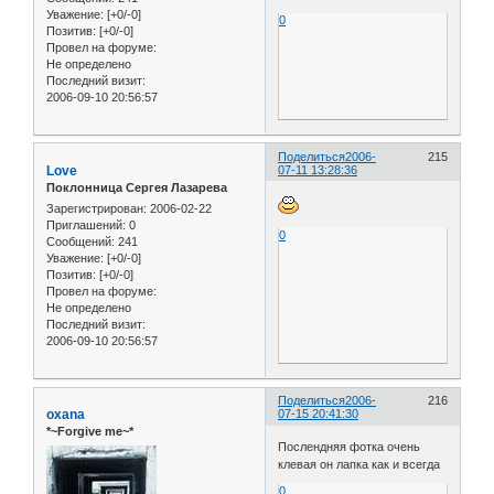
Уважение:
[+0/-0]
0
Позитив:
[+0/-0]
Провел на форуме:
Не определено
Последний визит:
2006-09-10 20:56:57
Поделиться
2006-
215
Love
07-11 13:28:36
Поклонница Сергея Лазарева
Зарегистрирован
: 2006-02-22
Приглашений:
0
0
Сообщений:
241
Уважение:
[+0/-0]
Позитив:
[+0/-0]
Провел на форуме:
Не определено
Последний визит:
2006-09-10 20:56:57
Поделиться
2006-
216
oxana
07-15 20:41:30
*~Forgive me~*
Послендняя фотка очень
клевая он лапка как и всегда
0