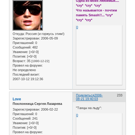
Одна из моих любимых....
*cry* *cry* *cry*
Что называется - почтим
память Smash!!... *cry*
*cry* *cry*
0
Откуда:
Россия (и горжусь этим!)
Зарегистрирован
: 2006-05-09
Приглашений:
0
Сообщений:
482
Уважение:
[+0/-0]
Позитив:
[+0/-0]
Возраст:
35
[1990-12-22]
Провел на форуме:
Не определено
Последний визит:
2007-10-12 19:12:36
Поделиться
2006-
233
Love
08-21 19:40:03
Поклонница Сергея Лазарева
"Танцы на льду":
Зарегистрирован
: 2006-02-22
Приглашений:
0
0
Сообщений:
241
Уважение:
[+0/-0]
Позитив:
[+0/-0]
Провел на форуме: