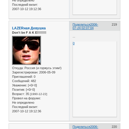
Не определено
Последний визит:
2007-10-12 19:12:36
Поделиться
2006-
219
LAZERная Девушка
07-24 02:07:04
Don't be F A K E!!!!!!!!
...
0
Откуда:
Россия (и горжусь этим!)
Зарегистрирован
: 2006-05-09
Приглашений:
0
Сообщений:
482
Уважение:
[+0/-0]
Позитив:
[+0/-0]
Возраст:
35
[1990-12-22]
Провел на форуме:
Не определено
Последний визит:
2007-10-12 19:12:36
Поделиться
2006-
220