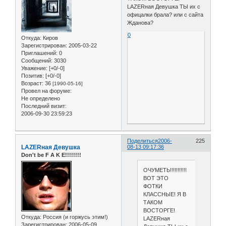
LAZERная Девушка ТЫ их с
офицалки брала? или с сайта
Жданова?
0
Откуда:
Киров
Зарегистрирован
: 2005-03-22
Приглашений:
0
Сообщений:
3030
Уважение:
[+0/-0]
Позитив:
[+0/-0]
Возраст:
36
[1990-05-16]
Провел на форуме:
Не определено
Последний визит:
2006-09-30 23:59:23
Поделиться
2006-
225
LAZERная Девушка
08-13 09:17:36
Don't be F A K E!!!!!!!!
ОЧУМЕТЬ!!!!!!!!!!!
ВОТ ЭТО
ФОТКИ
КЛАССНЫЕ! Я В
ТАКОМ
ВОСТОРГЕ!
Откуда:
Россия (и горжусь этим!)
LAZERная
Зарегистрирован
: 2006-05-09