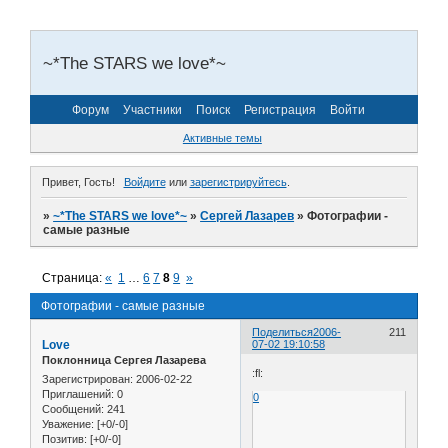
~*The STARS we love*~
Форум
Участники
Поиск
Регистрация
Войти
Активные темы
Привет, Гость!
Войдите
или
зарегистрируйтесь
.
»
~*The STARS we love*~
»
Сергей Лазарев
»
Фотографии -
самые разные
Страница:
«
1
…
6
7
8
9
»
Фотографии - самые разные
Поделиться
2006-
211
Love
07-02 19:10:58
Поклонница Сергея Лазарева
:fl:
Зарегистрирован
: 2006-02-22
Приглашений:
0
0
Сообщений:
241
Уважение:
[+0/-0]
Позитив:
[+0/-0]