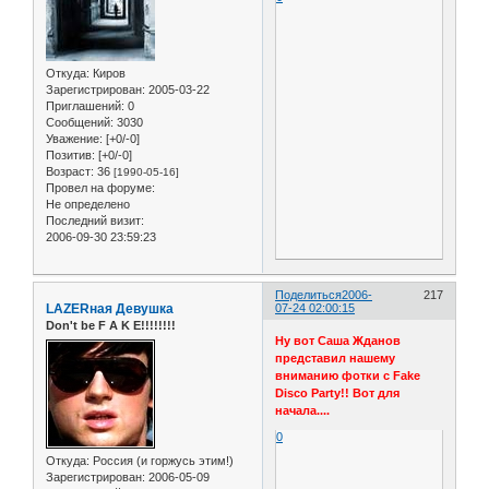
Откуда:
Киров
Зарегистрирован
: 2005-03-22
Приглашений:
0
Сообщений:
3030
Уважение:
[+0/-0]
Позитив:
[+0/-0]
Возраст:
36
[1990-05-16]
Провел на форуме:
Не определено
Последний визит:
2006-09-30 23:59:23
Поделиться
2006-
217
LAZERная Девушка
07-24 02:00:15
Don't be F A K E!!!!!!!!
Ну вот Саша Жданов
представил нашему
вниманию фотки с Fake
Disco Party!! Вот для
начала....
0
Откуда:
Россия (и горжусь этим!)
Зарегистрирован
: 2006-05-09