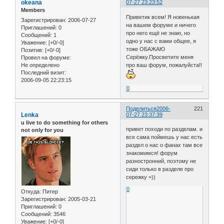
okeana
07-27 23:23:52
Members
Приветик всем! Я новенькая
Зарегистрирован
: 2006-07-27
на вашем форуме и ничего
Приглашений:
0
про него ещё не знаю, но
Сообщений:
1
одно у нас с вами общее, я
Уважение:
[+0/-0]
тоже ОБАЖАЮ
Позитив:
[+0/-0]
Серёжку.Просветите меня
Провел на форуме:
Не определено
про ваш форум, пожалуйста!!
Последний визит:
2006-09-05 22:23:15
0
Поделиться
2006-
221
Lenka
07-27 23:37:39
u live to do something for others
привет походи по разделам. и
not only for you
все сама поймешь у нас есть
раздел о нас о фанах там все
знакомимся! форум
разностронний, поэтому не
сиди только в разделе про
сережку =))
0
Откуда:
Питер
Зарегистрирован
: 2005-03-21
Приглашений:
0
Сообщений:
3546
Уважение:
[+0/-0]