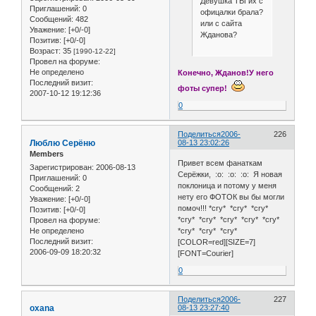
Девушка ТЫ их с
Приглашений:
0
офицалки брала?
Сообщений:
482
или с сайта
Уважение:
[+0/-0]
Жданова?
Позитив:
[+0/-0]
Возраст:
35
[1990-12-22]
Провел на форуме:
Не определено
Конечно, Жданов!У него
Последний визит:
фоты супер!
2007-10-12 19:12:36
0
Поделиться
2006-
226
Люблю Серёню
08-13 23:02:26
Members
Привет всем фанаткам
Зарегистрирован
: 2006-08-13
Серёжки, :o: :o: :o: Я новая
Приглашений:
0
поклоница и потому у меня
Сообщений:
2
нету его ФОТОК вы бы могли
Уважение:
[+0/-0]
помоч!!! *cry* *cry* *cry*
Позитив:
[+0/-0]
*cry* *cry* *cry* *cry* *cry*
Провел на форуме:
Не определено
*cry* *cry* *cry*
Последний визит:
[COLOR=red][SIZE=7]
2006-09-09 18:20:32
[FONT=Courier]
0
Поделиться
2006-
227
oxana
08-13 23:27:40