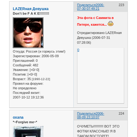
Поделиться
2006-
223
LAZERная Девушка
07-30 07:49:21
Don't be F A K E!!!!!!!!
Эта фота с Саммита в
Питере, кажется...
Отредактировано LAZERная
Девушка (2006-07-31
07:28:06)
0
Откуда:
Россия (и горжусь этим!)
Зарегистрирован
: 2006-05-09
Приглашений:
0
Сообщений:
482
Уважение:
[+0/-0]
Позитив:
[+0/-0]
Возраст:
35
[1990-12-22]
Провел на форуме:
Не определено
Последний визит:
2007-10-12 19:12:36
Поделиться
2006-
224
oxana
08-09 23:10:07
*~Forgive me~*
ОЧУМЕТЬ!!!!!!!!!!! ВОТ ЭТО
ФОТКИ КЛАССНЫЕ! Я В
ТАКОМ ВОСТОРГЕ!