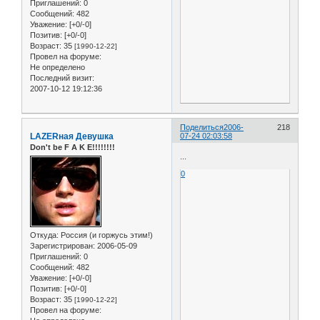
Приглашений:
0
Сообщений:
482
Уважение:
[+0/-0]
Позитив:
[+0/-0]
Возраст:
35
[1990-12-22]
Провел на форуме:
Не определено
Последний визит:
2007-10-12 19:12:36
Поделиться
2006-
218
LAZERная Девушка
07-24 02:03:58
Don't be F A K E!!!!!!!!
...
0
Откуда:
Россия (и горжусь этим!)
Зарегистрирован
: 2006-05-09
Приглашений:
0
Сообщений:
482
Уважение:
[+0/-0]
Позитив:
[+0/-0]
Возраст:
35
[1990-12-22]
Провел на форуме: