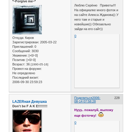
*~Forgive me~*
Люблю Серёню Приветы!!!
На официалке много фоток и
на сайте Алекса Жданова)) У
него там и старые и
новейшие)) Обязаельно
зайди на его сайт))
0
Откуда:
Киров
Зарегистрирован
: 2005-03-22
Приглашений:
0
Сообщений:
3030
Уважение:
[+0/-0]
Позитив:
[+0/-0]
Возраст:
36
[1990-05-16]
Провел на форуме:
Не определено
Последний визит:
2006-09-30 23:59:23
Поделиться
2006-
228
LAZERная Девушка
08-14 07:58:28
Don't be F A K E!!!!!!!!
Нууу.. пожалуй, выложу
еще фоточку!
0