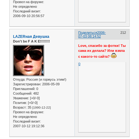
Провел на форуме:
Не определено
Последний визит:
2006-09-10 20:56:57
Поделиться
2006-
212
LAZERная Девушка
07-03 08:14:52
Don't be F A K E!!!!!!!!
Love, спасибо за фотки! Ты
сама их делала? Или взяла
с какого-то сайта?
0
Откуда:
Россия (и горжусь этим!)
Зарегистрирован
: 2006-05-09
Приглашений:
0
Сообщений:
482
Уважение:
[+0/-0]
Позитив:
[+0/-0]
Возраст:
35
[1990-12-22]
Провел на форуме:
Не определено
Последний визит:
2007-10-12 19:12:36