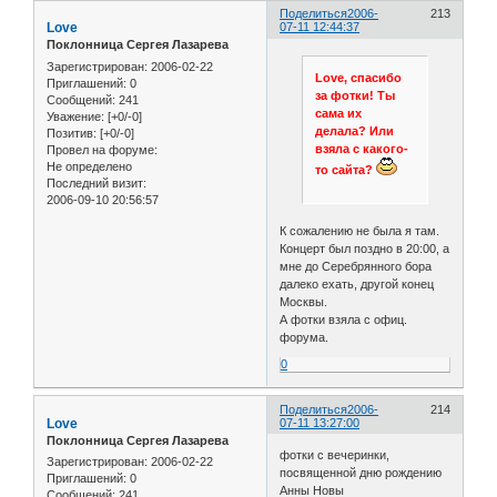
Поделиться
2006-
213
Love
07-11 12:44:37
Поклонница Сергея Лазарева
Зарегистрирован
: 2006-02-22
Love, спасибо
Приглашений:
0
за фотки! Ты
Сообщений:
241
сама их
Уважение:
[+0/-0]
делала? Или
Позитив:
[+0/-0]
взяла с какого-
Провел на форуме:
Не определено
то сайта?
Последний визит:
2006-09-10 20:56:57
К сожалению не была я там.
Концерт был поздно в 20:00, а
мне до Серебрянного бора
далеко ехать, другой конец
Москвы.
А фотки взяла с офиц.
форума.
0
Поделиться
2006-
214
Love
07-11 13:27:00
Поклонница Сергея Лазарева
фотки с вечеринки,
Зарегистрирован
: 2006-02-22
посвященной дню рождению
Приглашений:
0
Анны Новы
Сообщений:
241