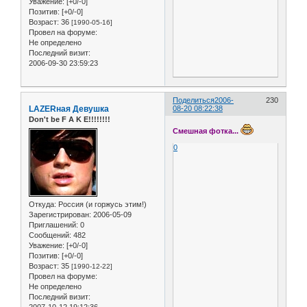
Уважение:
[+0/-0]
Позитив:
[+0/-0]
Возраст:
36
[1990-05-16]
Провел на форуме:
Не определено
Последний визит:
2006-09-30 23:59:23
Поделиться
2006-
230
LAZERная Девушка
08-20 08:22:38
Don't be F A K E!!!!!!!!
Смешная фотка...
0
Откуда:
Россия (и горжусь этим!)
Зарегистрирован
: 2006-05-09
Приглашений:
0
Сообщений:
482
Уважение:
[+0/-0]
Позитив:
[+0/-0]
Возраст:
35
[1990-12-22]
Провел на форуме:
Не определено
Последний визит:
2007-10-12 19:12:36