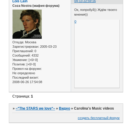
Lois Lain
04-13 22:59:16
Coza Nostra (мафия форума)
Ок, попробуй)) Ждём твоего
мнения))
0
Откуда:
Москва
Зарегистрирован
: 2005-03-23
Приглашений:
0
Сообщений:
4332
Уважение:
[+0/-0]
Позитив:
[+0/-0]
Провел на форуме:
Не определено
Последний визит:
2008-06-26 17:54:08
Страница:
1
»
~*The STARS we love*~
»
Видео
»
Carolina's Music videos
создать бесплатный форум