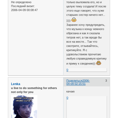
Не определено
только выложила его, но и
Последний визит:
целую тему создала! И после
2006-04-09 00:08:47
этого еще говорят, что хуже
старших сестер ничего нет...
))))
Заранее хочу предупредить,
что музыка к концу немного
обрезана и как я сказала
титров нет, а так вроде бы
все на месте... Так что
смотрите, отзывайтесь,
критикуйте. Я с
удовольствием прочитаю
любую справедливую критику
и приму к сведению))
0
Поделиться
2006-
3
Lenka
04-09 02:15:51
u live to do something for others
качаю
not only for you
0