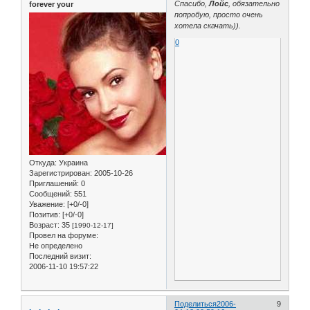
Спасибо,
Лойс
, обязательно
forever your
попробую, просто очень
хотела скачать)).
0
Откуда:
Украина
Зарегистрирован
: 2005-10-26
Приглашений:
0
Сообщений:
551
Уважение:
[+0/-0]
Позитив:
[+0/-0]
Возраст:
35
[1990-12-17]
Провел на форуме:
Не определено
Последний визит:
2006-11-10 19:57:22
Поделиться
2006-
9