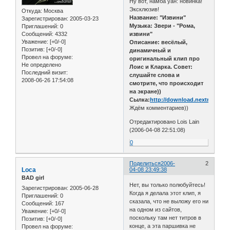
Ну вот, намба уан: новинка!
Эксклюзив!
Откуда:
Москва
Название: "Извини"
Зарегистрирован
: 2005-03-23
Музыка: Звери - "Рома,
Приглашений:
0
Сообщений:
4332
извини"
Уважение:
[+0/-0]
Описание: весёлый,
Позитив:
[+0/-0]
динамичный и
Провел на форуме:
оригинальный клип про
Не определено
Лоис и Кларка. Совет:
Последний визит:
слушайте слова и
2008-06-26 17:54:08
смотрите, что происходит
на экране))
Сылка:
http://download.nextmail.ru/n
Ждём комментариев))
Отредактировано Lois Lain
(2006-04-08 22:51:08)
0
Поделиться
2006-
2
Loca
04-08 23:49:38
BAD girl
Нет, вы только полюбуйтесь!
Зарегистрирован
: 2005-06-28
Когда я делала этот клип, я
Приглашений:
0
сказала, что не выложу его ни
Сообщений:
167
на одном из сайтов,
Уважение:
[+0/-0]
поскольку там нет титров в
Позитив:
[+0/-0]
конце, а эта паршивка не
Провел на форуме: