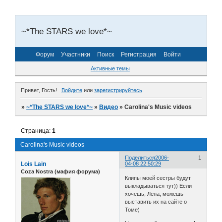
~*The STARS we love*~
Форум
Участники
Поиск
Регистрация
Войти
Активные темы
Привет, Гость!
Войдите
или
зарегистрируйтесь
.
»
~*The STARS we love*~
»
Видео
»
Carolina's Music videos
Страница:
1
Carolina's Music videos
Поделиться
2006-
1
Lois Lain
04-08 22:50:29
Coza Nostra (мафия форума)
Клипы моей сестры будут
выкладываться тут)) Если
хочешь, Лена, можешь
выставить их на сайте о
Томе)