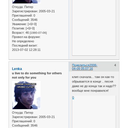
Откуда:
Питер
Зарегистрирован
: 2005-03-21
Приглашений:
0
Сообщений:
3546
Уважение:
[+0/-0]
Позитив:
[+0/-0]
Возраст:
46
[1980-07-06]
Провел на форуме:
Не определено
Последний визит:
2013-07-02 12:28:11
Поделиться
2006-
4
Lenka
04-09 05:07:16
u live to do something for others
клип скачала... там он как-то
not only for you
обрывается в конце .. песня
даже не до конца так и надо??
вообще мне понравился!
0
Откуда:
Питер
Зарегистрирован
: 2005-03-21
Приглашений:
0
Сообщений:
3546