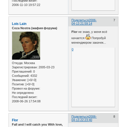
Последний визит:
2006-11-10 19:57:22
Поделиться
2006-
7
Lois Lain
04-13 21:59:14
Coza Nostra (мафия форума)
Flor
не знаю, у меня всё
качается
Попробуй
мененджером закачек...
0
Откуда:
Москва
Зарегистрирован
: 2005-03-23
Приглашений:
0
Сообщений:
4332
Уважение:
[+0/-0]
Позитив:
[+0/-0]
Провел на форуме:
Не определено
Последний визит:
2008-06-26 17:54:08
Поделиться
2006-
8
Flor
04-13 22:23:40
Fall and I will catch you With love,