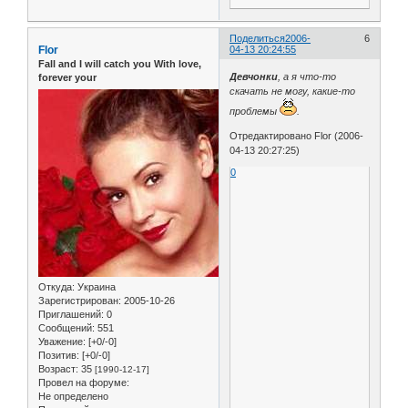
Поделиться
2006-
6
Flor
04-13 20:24:55
Fall and I will catch you With love,
Девчонки
, а я что-то
forever your
скачать не могу, какие-то
проблемы
.
Отредактировано Flor (2006-
04-13 20:27:25)
0
Откуда:
Украина
Зарегистрирован
: 2005-10-26
Приглашений:
0
Сообщений:
551
Уважение:
[+0/-0]
Позитив:
[+0/-0]
Возраст:
35
[1990-12-17]
Провел на форуме:
Не определено