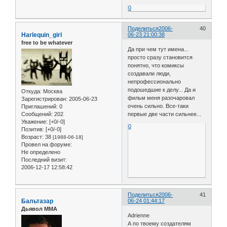
0
Поделиться
2006-
40
Harlequin_girl
06-23 21:00:38
free to be whatever
Да при чем тут имена...
просто сразу становится
понятно, что комиксы
создавали люди,
непрофессионально
подошедшие к делу... Да и
Откуда:
Москва
фильм меня разочаровал
Зарегистрирован
: 2005-06-23
очень сильно. Все-таки
Приглашений:
0
Сообщений:
202
первые две части сильнее...
Уважение:
[+0/-0]
0
Позитив:
[+0/-0]
Возраст:
38
[1988-06-18]
Провел на форуме:
Не определено
Последний визит:
2006-12-17 12:58:42
Поделиться
2006-
41
Бальтазар
06-24 01:44:17
Дьявол ММА
Adrienne
А по твоему создателям