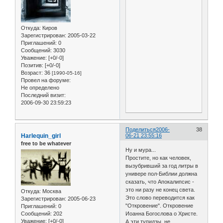
Откуда:
Киров
Зарегистрирован
: 2005-03-22
Приглашений:
0
Сообщений:
3030
Уважение:
[+0/-0]
Позитив:
[+0/-0]
Возраст:
36
[1990-05-16]
Провел на форуме:
Не определено
Последний визит:
2006-09-30 23:59:23
Поделиться
2006-
38
Harlequin_girl
06-21 23:55:16
free to be whatever
Ну и мура...
Простите, но как человек,
вызубривший за год литры в
универе пол-Библии должна
сказать, что Апокалипсис -
это ни разу не конец света.
Откуда:
Москва
Это слово переводится как
Зарегистрирован
: 2005-06-23
"Откровение". Откровение
Приглашений:
0
Сообщений:
202
Иоанна Богослова о Христе.
Уважение:
[+0/-0]
А эти тупидзы, не