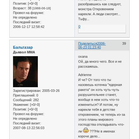
Позитив:
[+0/-0]
разобравшись как следует,
Возраст:
38
[1988-06-18]
монстра Откровением
Провел на форуме:
нарекли. А люди смотрят...
Не определено
Тьфу...
Последний визит:
0
2006-12-17 12:58:42
Поделиться
2006-
39
Бальтазар
06-23 01:23:40
Дьявол ММА
oxana
Ой, да много чего. Все и не
расскажешь.
Adrienne
И че? От того что ты
назовешь котенка "ядерная
ракета" он хоть чуть-чуть
Зарегистрирован
: 2005-03-26
разрушительнее станет,
Приглашений:
0
вообще в нем хоть что-то
Сообщений:
282
Уважение:
[+0/-0]
измениться? И потом, ну
Позитив:
[+0/-0]
нарекли тебя в детстве
Провел на форуме:
откровением, че теперь из-за
Не определено
этого планы мирового
Последний визит:
господства откладывать что-
2007-08-13 22:56:03
ли
???Не в именах
короче дело...