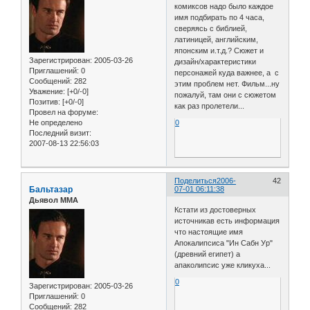
комиксов надо было каждое
имя подбирать по 4 часа,
сверяясь с библией,
латиницей, английским,
японским и.т.д.? Сюжет и
Зарегистрирован
: 2005-03-26
дизайн/характеристики
Приглашений:
0
персонажей куда важнее, а с
Сообщений:
282
этим проблем нет. Фильм...ну
Уважение:
[+0/-0]
пожалуй, там они с сюжетом
Позитив:
[+0/-0]
как раз пролетели...
Провел на форуме:
Не определено
0
Последний визит:
2007-08-13 22:56:03
Поделиться
2006-
42
Бальтазар
07-01 06:11:38
Дьявол ММА
Кстати из достоверных
источникав есть информация
что настоящие имя
Апокалипсиса "Ин Сабн Ур"
(древний египет) а
апаколипсис уже кликуха...
0
Зарегистрирован
: 2005-03-26
Приглашений:
0
Сообщений:
282