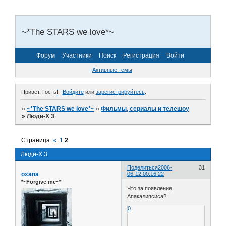
~*The STARS we love*~
Форум
Участники
Поиск
Регистрация
Войти
Активные темы
Привет, Гость!
Войдите
или
зарегистрируйтесь
.
»
~*The STARS we love*~
»
Фильмы, сериалы и телешоу
»
Люди-Х 3
Страница:
«
1
2
Люди-Х 3
Поделиться
2006-
31
oxana
06-12 00:16:22
*~Forgive me~*
Что за появление
Апакалипсиса?
0