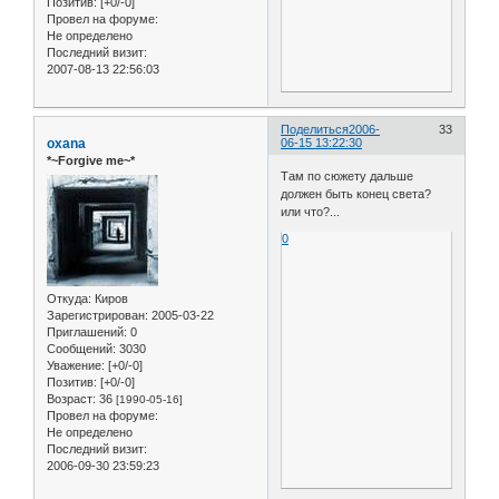
Позитив:
[+0/-0]
Провел на форуме:
Не определено
Последний визит:
2007-08-13 22:56:03
Поделиться
2006-
33
oxana
06-15 13:22:30
*~Forgive me~*
Там по сюжету дальше
должен быть конец света?
или что?...
0
Откуда:
Киров
Зарегистрирован
: 2005-03-22
Приглашений:
0
Сообщений:
3030
Уважение:
[+0/-0]
Позитив:
[+0/-0]
Возраст:
36
[1990-05-16]
Провел на форуме:
Не определено
Последний визит:
2006-09-30 23:59:23