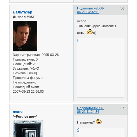
Поделиться
2006-
36
Бальтазар
06-21 04:32:19
Дьявол ММА
oxana
Там еще круче моменты
есть...
)))
0
Зарегистрирован
: 2005-03-26
Приглашений:
0
Сообщений:
282
Уважение:
[+0/-0]
Позитив:
[+0/-0]
Провел на форуме:
Не определено
Последний визит:
2007-08-13 22:56:03
Поделиться
2006-
37
oxana
06-21 11:24:34
*~Forgive me~*
Например?
0