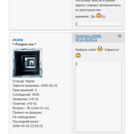
поскольку мысль и время
едины стирают апокалипсиса
из пространства-
времени...Во.
)))
0
Поделиться
2006-
35
oxana
06-21 00:09:21
*~Forgive me~*
Нифига себе!
Офигеть!
0
Откуда:
Киров
Зарегистрирован
: 2005-03-22
Приглашений:
0
Сообщений:
3030
Уважение:
[+0/-0]
Позитив:
[+0/-0]
Возраст:
36
[1990-05-16]
Провел на форуме:
Не определено
Последний визит:
2006-09-30 23:59:23