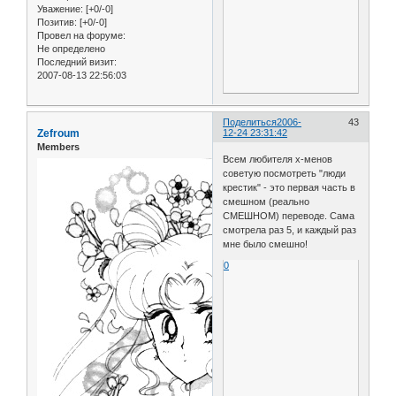
Уважение:
[+0/-0]
Позитив:
[+0/-0]
Провел на форуме:
Не определено
Последний визит:
2007-08-13 22:56:03
Поделиться
2006-
43
Zefroum
12-24 23:31:42
Members
Всем любителя х-менов
советую посмотреть "люди
крестик" - это первая часть в
смешном (реально
СМЕШНОМ) переводе. Сама
смотрела раз 5, и каждый раз
мне было смешно!
0