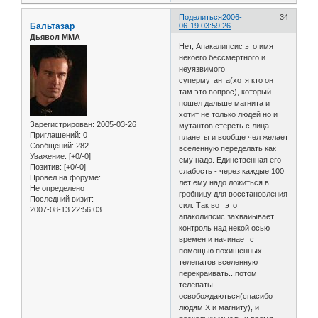
Поделиться
2006-
34
Бальтазар
06-19 03:59:26
Дьявол ММА
Нет, Апакалипсис это имя
некоего бессмертного и
неуязвимого
супермутанта(хотя кто он
там это вопрос), который
пошел дальше магнита и
хотит не только людей но и
Зарегистрирован
: 2005-03-26
мутантов стереть с лица
Приглашений:
0
планеты и вообще чел желает
Сообщений:
282
вселенную переделать как
Уважение:
[+0/-0]
ему надо. Единственная его
Позитив:
[+0/-0]
слабость - через каждые 100
Провел на форуме:
лет ему надо ложиться в
Не определено
гробницу для восстановления
Последний визит:
сил. Так вот этот
2007-08-13 22:56:03
апаколипсис захваиывает
контроль над некой осью
времен и начинает с
помощью похищенных
телепатов вселенную
перекраивать...потом
телепаты
освобождаються(спасибо
людям Х и магниту), и