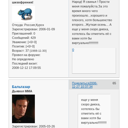
Народ! Я свинья ! Прости
шизофрения!
меня пожалуйста.За это
время много чего
произошло...хорошего и
плохого, хотя большенство
второго...Жуткая осень... А
Откуда:
Россия,Курск
Зарегистрирован
: 2006-01-09
еще у меня скоро днюха,
Приглашений:
0
хотелось бы отметить её с
Сообщений:
429
вами хотя бы
Уважение:
[+0/-0]
виртуально!!!!!!!!!!!
Позитив:
[+0/-0]
0
Возраст:
37
[1988-11-30]
Провел на форуме:
Не определено
Последний визит:
2008-12-12 17:09:55
Поделиться
2006-
65
Бальтазар
11-27 10:37:34
Дьявол ММА
еще у меня
скоро днюха,
хотелось бы
отметить её с
вами хотя бы
виртуально!!!!!!!!!!!
Зарегистрирован
: 2005-03-26