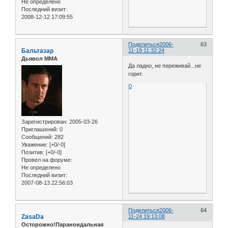
Не определено
Последний визит:
2008-12-12 17:09:55
Поделиться
2006-
63
Бальтазар
11-19 11:32:24
Дьявол ММА
Да ладно, не переживай...не
горит.
0
Зарегистрирован
: 2005-03-26
Приглашений:
0
Сообщений:
282
Уважение:
[+0/-0]
Позитив:
[+0/-0]
Провел на форуме:
Не определено
Последний визит:
2007-08-13 22:56:03
Поделиться
2006-
64
ZasaDa
11-24 19:13:08
Осторожно!Параноидальная