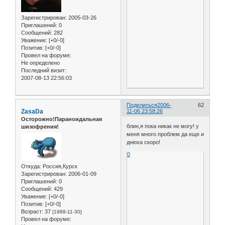
Зарегистрирован
: 2005-03-26
Приглашений:
0
Сообщений:
282
Уважение:
[+0/-0]
Позитив:
[+0/-0]
Провел на форуме:
Не определено
Последний визит:
2007-08-13 22:56:03
Поделиться
2006-
62
ZasaDa
11-06 23:58:26
Осторожно!Параноидальная
блин,я пока никак не могу! у
шизофрения!
меня много проблем да еще и
днюха скоро!
0
Откуда:
Россия,Курск
Зарегистрирован
: 2006-01-09
Приглашений:
0
Сообщений:
429
Уважение:
[+0/-0]
Позитив:
[+0/-0]
Возраст:
37
[1988-11-30]
Провел на форуме: