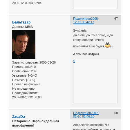
2006-12-09 04:32:04
Поделиться
2006-
67
Бальтазар
12-11 00:42:17
Дьявол ММА
Syntheria
Да в общем то я тоже, и до
конца сессии ничего
изменяться не будет.
((
А там посмотрим.
0
Зарегистрирован
: 2005-03-26
Приглашений:
0
Сообщений:
282
Уважение:
[+0/-0]
Позитив:
[+0/-0]
Провел на форуме:
Не определено
Последний визит:
2007-08-13 22:56:03
Поделиться
2007-
68
ZasaDa
01-16 01:46:16
Осторожно!Параноидальная
Абсалютно согласна!Я к
шизофрения!
примеру работаю и учусь, я