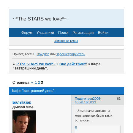
~*The STARS we love*~
Форум
Участники
Поиск
Регистрация
Войти
Активные темы
Привет, Гость!
Войдите
или
зарегистрируйтесь
.
»
~*The STARS we love*~
»
Вне действия!!!
»
Кафе
"завтрашний день".
Страница:
«
1
2
3
Кафе "завтрашний день".
Поделиться
2006-
61
Бальтазар
10-28 16:30:21
Дьявол ММА
...Зима начинаеться...а
молчание как было так и
осталось...
0