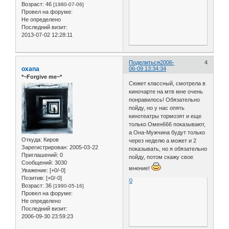
Возраст:
46
[1980-07-06]
Провел на форуме:
Не определено
Последний визит:
2013-07-02 12:28:11
Поделиться
2006-
4
oxana
06-09 13:34:34
*~Forgive me~*
Сюжет классный, смотрела в
киночарте на мтв мне очень
понравилось! Обязательно
пойду, но у нас опять
кинотеатры тормозят и еще
только Омен666 показывают,
а Она-Мужчина будут только
Откуда:
Киров
через неделю а может и 2
Зарегистрирован
: 2005-03-22
показывать, но я обязательно
Приглашений:
0
пойду, потом скажу свое
Сообщений:
3030
мнение!
Уважение:
[+0/-0]
Позитив:
[+0/-0]
0
Возраст:
36
[1990-05-16]
Провел на форуме:
Не определено
Последний визит:
2006-09-30 23:59:23