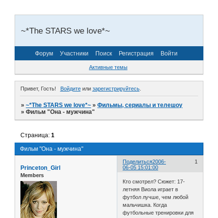
~*The STARS we love*~
Форум
Участники
Поиск
Регистрация
Войти
Активные темы
Привет, Гость!
Войдите
или
зарегистрируйтесь
.
»
~*The STARS we love*~
»
Фильмы, сериалы и телешоу
»
Фильм "Она - мужчина"
Страница:
1
Фильм "Она - мужчина"
Поделиться
2006-
1
Princeton_Girl
06-05 15:01:00
Members
Кто смотрел? Сюжет: 17-
летняя Виола играет в
футбол лучше, чем любой
мальчишка. Когда
футбольные тренировки для