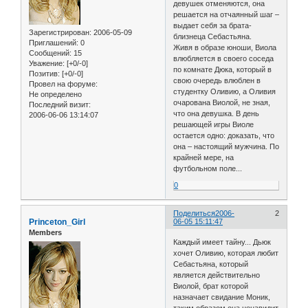
девушек отменяются, она
решается на отчаянный шаг –
выдает себя за брата-
Зарегистрирован
: 2006-05-09
близнеца Себастьяна.
Приглашений:
0
Живя в образе юноши, Виола
Сообщений:
15
влюбляется в своего соседа
Уважение:
[+0/-0]
по комнате Дюка, который в
Позитив:
[+0/-0]
свою очередь влюблен в
Провел на форуме:
студентку Оливию, а Оливия
Не определено
очарована Виолой, не зная,
Последний визит:
что она девушка. В день
2006-06-06 13:14:07
решающей игры Виоле
остается одно: доказать, что
она – настоящий мужчина. По
крайней мере, на
футбольном поле...
0
Поделиться
2006-
2
Princeton_Girl
06-05 15:11:47
Members
Каждый имеет тайну... Дьюк
хочет Оливию, которая любит
Себастьяна, который
является действительно
Виолой, брат которой
назначает свидание Моник,
таким образом она ненавидит