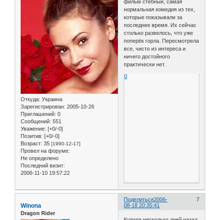
фильм стёбный, самая
нормальная комедия из тех,
которые показывали за
последнее время. Их сейчас
столько развелось, что уже
поперёк горла. Пересмотрела
все, чисто из интереса и
ничего достойного
практически нет.
0
Откуда:
Украина
Зарегистрирован
: 2005-10-26
Приглашений:
0
Сообщений:
551
Уважение:
[+0/-0]
Позитив:
[+0/-0]
Возраст:
35
[1990-12-17]
Провел на форуме:
Не определено
Последний визит:
2006-11-10 19:57:22
Поделиться
2006-
7
Winona
08-18 20:35:41
Dragon Rider
Купила несколько дней назад