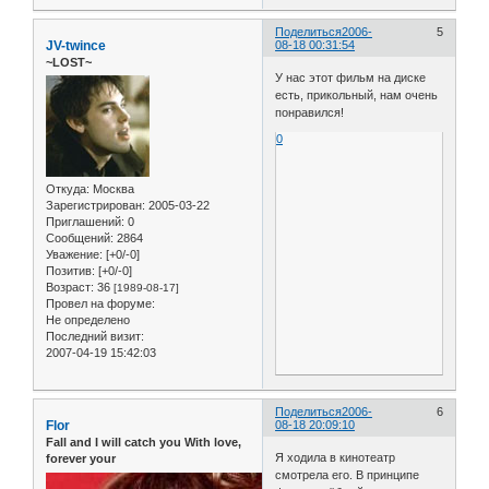
Поделиться
2006-
5
JV-twince
08-18 00:31:54
~LOST~
У нас этот фильм на диске
есть, прикольный, нам очень
понравился!
0
Откуда:
Москва
Зарегистрирован
: 2005-03-22
Приглашений:
0
Сообщений:
2864
Уважение:
[+0/-0]
Позитив:
[+0/-0]
Возраст:
36
[1989-08-17]
Провел на форуме:
Не определено
Последний визит:
2007-04-19 15:42:03
Поделиться
2006-
6
Flor
08-18 20:09:10
Fall and I will catch you With love,
Я ходила в кинотеатр
forever your
смотрела его. В принципе