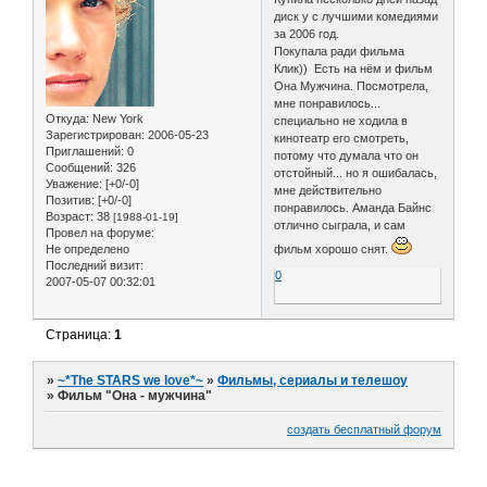
диск у с лучшими комедиями
за 2006 год.
Покупала ради фильма
Клик)) Есть на нём и фильм
Она Мужчина. Посмотрела,
мне понравилось...
Откуда:
New York
специально не ходила в
Зарегистрирован
: 2006-05-23
кинотеатр его смотреть,
Приглашений:
0
потому что думала что он
Сообщений:
326
отстойный... но я ошибалась,
Уважение:
[+0/-0]
мне действительно
Позитив:
[+0/-0]
понравилось. Аманда Байнс
Возраст:
38
[1988-01-19]
отлично сыграла, и сам
Провел на форуме:
Не определено
фильм хорошо снят.
Последний визит:
0
2007-05-07 00:32:01
Страница:
1
»
~*The STARS we love*~
»
Фильмы, сериалы и телешоу
»
Фильм "Она - мужчина"
создать бесплатный форум