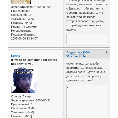
Оливию, которая встречается
Зарегистрирован
: 2006-05-09
с Дьюком, чтобы заставить
Приглашений:
0
Себастьяна ревновать, кто -
Сообщений:
15
действительно Виола,
Уважение:
[+0/-0]
которая западает на Дьюка,
Позитив:
[+0/-0]
который думает, что она -
Провел на форуме:
парень...
Не определено
Последний визит:
0
2006-06-06 13:14:07
Поделиться
2006-
3
Lenka
06-07 01:47:52
u live to do something for others
сюжет знаю... хотела бы
not only for you
посмотреть.. но как всегда
столько всего идет в кино, а
денег нет... а 10 на работу!
куплю потомможет!
0
Откуда:
Питер
Зарегистрирован
: 2005-03-21
Приглашений:
0
Сообщений:
3546
Уважение:
[+0/-0]
Позитив:
[+0/-0]