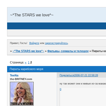
~*The STARS we love*~
Привет, Гость!
Войдите
или
зарегистрируйтесь
.
»
~*The STARS we love*~
»
Фильмы, сериалы и телешоу
»
Пираты к
Страница:
«
1
2
Пираты карибского моря
TeeNa
Поделиться
2006-07-21 22:58:28
the-BRITNEY.com
ну так может они и живые из-за макак
0