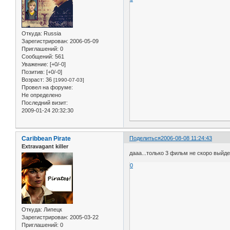
Откуда:
Russia
Зарегистрирован
: 2006-05-09
Приглашений:
0
Сообщений:
561
Уважение:
[+0/-0]
Позитив:
[+0/-0]
Возраст:
36
[1990-07-03]
Провел на форуме:
Не определено
Последний визит:
2009-01-24 20:32:30
Caribbean Pirate
Поделиться
2006-08-08 11:24:43
Extravagant killer
дааа...только 3 фильм не скоро выйде
0
Откуда:
Липецк
Зарегистрирован
: 2005-03-22
Приглашений:
0