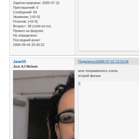
Зарегистрирован
: 2005-07-22
Приглашений:
0
Сообщений:
64
Уважение:
[+0/-0]
Позитив:
[+0/-0]
Возраст:
38
[1988-06-04]
Провел на форуме:
Не определено
Последний визит:
2006-09-04 20:40:22
Jane55
Поделиться
2006-07-22 13:23:36
Just AJ Mclean
мне понраивилось очень
второй фильм
0