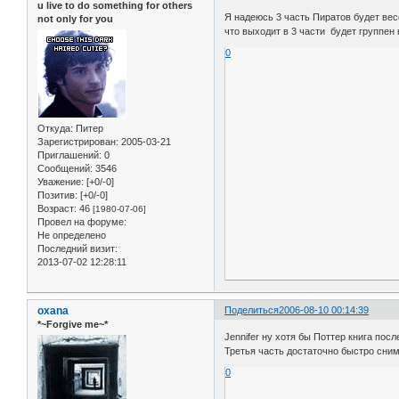
u live to do something for others
Я надеюсь 3 часть Пиратов будет весе
not only for you
что выходит в 3 части будет группен 
0
Откуда:
Питер
Зарегистрирован
: 2005-03-21
Приглашений:
0
Сообщений:
3546
Уважение:
[+0/-0]
Позитив:
[+0/-0]
Возраст:
46
[1980-07-06]
Провел на форуме:
Не определено
Последний визит:
2013-07-02 12:28:11
oxana
Поделиться
2006-08-10 00:14:39
*~Forgive me~*
Jennifer ну хотя бы Поттер книга посл
Третья часть достаточно быстро сним
0