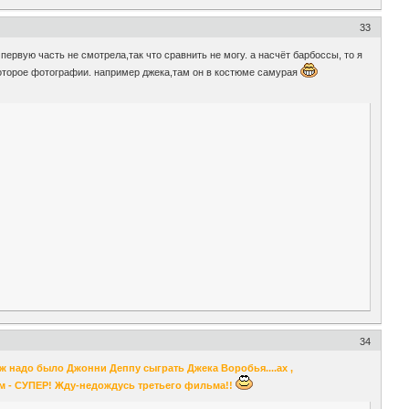
33
первую часть не смотрела,так что сравнить не могу. а насчёт барбоссы, то я
екоторое фотографии. например джека,там он в костюме самурая
34
 ж надо было Джонни Деппу сыграть Джека Воробья....ах ,
щем - СУПЕР! Жду-недождусь третьего фильма!!