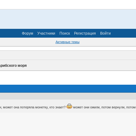
Форум
Участники
Поиск
Регистрация
Войти
Активные темы
арибского моря
и, может она потеряла монетку, кто знает?
может они ожили, потом вернули, потом