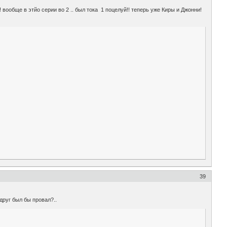
 вообще в этйо серии во 2 .. был тока 1 поцелуй!! теперь уже Киры и Джонни!
39
друг был бы провал?..