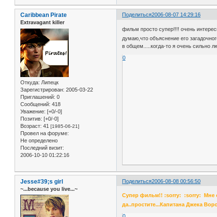
Caribbean Pirate
Поделиться
2006-08-07 14:29:16
Extravagant killer
фильм просто супер!!!! очень интерес
думаю,что объяснение его загадочног
в общем.....когда-то я очень сильно 
0
Откуда:
Липецк
Зарегистрирован
: 2005-03-22
Приглашений:
0
Сообщений:
418
Уважение:
[+0/-0]
Позитив:
[+0/-0]
Возраст:
41
[1985-06-21]
Провел на форуме:
Не определено
Последний визит:
2006-10-10 01:22:16
Jesse#39;s girl
Поделиться
2006-08-08 00:56:50
~...because you live...~
Супер фильм!! :sorry: :sorry: Мне
да..простите...Капитана Джека Вор
0