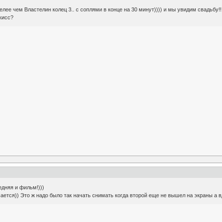
лее чем Властелин колец 3.. с соплями в конце на 30 минут)))) и мы увидим свадьбу!!!
кисс?
едняя и фильм!)))
ается)) Это ж надо было так начать снимать когда второй еще не вышел на экраны а в