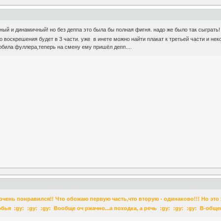
ный и динамичный! но без деппа это была бы полная фигня. надо же было так сыграть! 
о воскрешения будет в 3 части. уже в инете можно найти плакат к третьей части и н
любила фуллера,теперь на смену ему пришёл депп....
 очень понравился!! Что обожаю первую часть,что вторую - одинаково!!! Но это
обья :gy: :gy: :gy: Вообще оч ржачно...а походка, а речь :gy: :gy: :gy: В-об