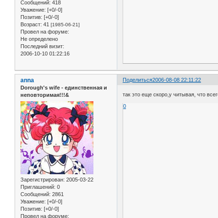
Сообщений:
418
Уважение:
[+0/-0]
Позитив:
[+0/-0]
Возраст:
41
[1985-06-21]
Провел на форуме:
Не определено
Последний визит:
2006-10-10 01:22:16
anna
Поделиться
2006-08-08 22:11:22
Dorough's wife - единственная и
так это еще скоро,у читывая, что всего
неповторимая!!!&
0
Зарегистрирован
: 2005-03-22
Приглашений:
0
Сообщений:
2861
Уважение:
[+0/-0]
Позитив:
[+0/-0]
Провел на форуме: