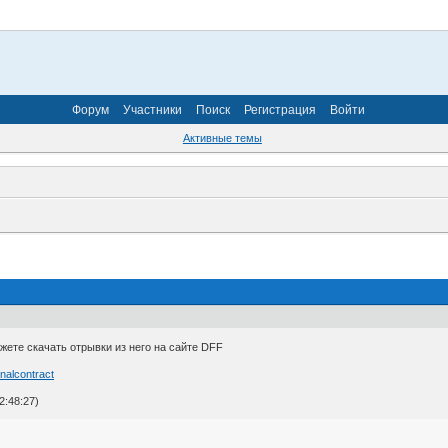
Форум
Участники
Поиск
Регистрация
Войти
Активные темы
жете скачать отрывки из него на сайте DFF
inalcontract
2:48:27)