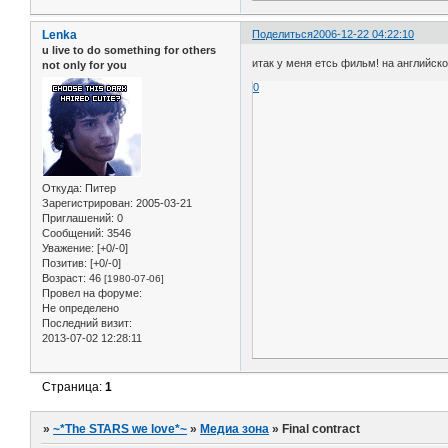
Lenka
Поделиться
2006-12-22 04:22:10
u live to do something for others
итак у меня етсь фильм! на английско
not only for you
0
Откуда:
Питер
Зарегистрирован
: 2005-03-21
Приглашений:
0
Сообщений:
3546
Уважение:
[+0/-0]
Позитив:
[+0/-0]
Возраст:
46
[1980-07-06]
Провел на форуме:
Не определено
Последний визит:
2013-07-02 12:28:11
Страница:
1
»
~*The STARS we love*~
»
Медиа зона
»
Final contract