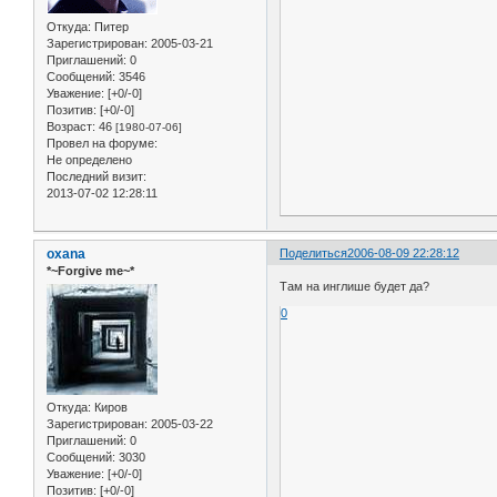
Откуда:
Питер
Зарегистрирован
: 2005-03-21
Приглашений:
0
Сообщений:
3546
Уважение:
[+0/-0]
Позитив:
[+0/-0]
Возраст:
46
[1980-07-06]
Провел на форуме:
Не определено
Последний визит:
2013-07-02 12:28:11
oxana
Поделиться
2006-08-09 22:28:12
*~Forgive me~*
Там на инглише будет да?
0
Откуда:
Киров
Зарегистрирован
: 2005-03-22
Приглашений:
0
Сообщений:
3030
Уважение:
[+0/-0]
Позитив:
[+0/-0]