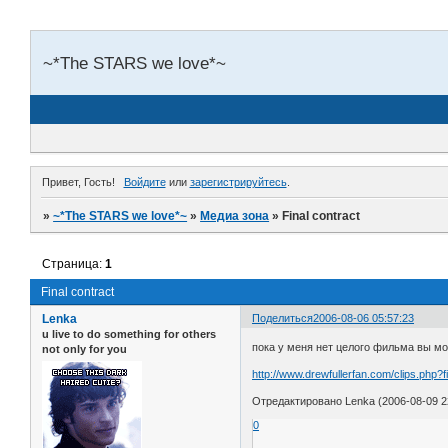
~*The STARS we love*~
Привет, Гость!
Войдите
или
зарегистрируйтесь
.
»
~*The STARS we love*~
»
Медиа зона
»
Final contract
Страница:
1
Final contract
Lenka
Поделиться
2006-08-06 05:57:23
u live to do something for others
пока у меня нет целого фильма вы мо
not only for you
http://www.drewfullerfan.com/clips.php?f
Отредактировано Lenka (2006-08-09 2
0