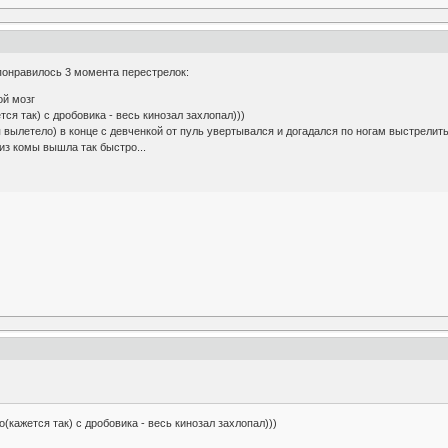
понравилось 3 момента перестрелок:
ой мозг
тся так) с дробовика - весь кинозал захлопал)))
вылетело) в конце с девченкой от пуль увертывался и догадался по ногам выстрелить, а 
 из комы вышла так быстро...
о(кажется так) с дробовика - весь кинозал захлопал)))