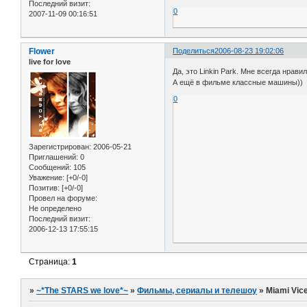
Последний визит:
0
2007-11-09 00:16:51
Flower
Поделиться
2006-08-23 19:02:06
live for love
Да, это Linkin Park. Мне всегда нрави
А ещё в фильме классные машины))
0
Зарегистрирован
: 2006-05-21
Приглашений:
0
Сообщений:
105
Уважение:
[+0/-0]
Позитив:
[+0/-0]
Провел на форуме:
Не определено
Последний визит:
2006-12-13 17:55:15
Страница:
1
»
~*The STARS we love*~
»
Фильмы, сериалы и телешоу
»
Miami Vic