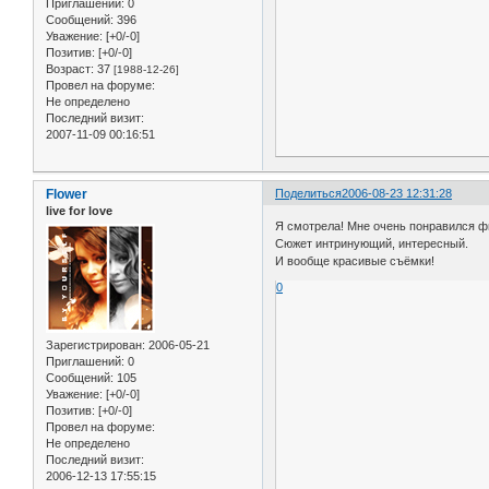
Приглашений:
0
Сообщений:
396
Уважение:
[+0/-0]
Позитив:
[+0/-0]
Возраст:
37
[1988-12-26]
Провел на форуме:
Не определено
Последний визит:
2007-11-09 00:16:51
Flower
Поделиться
2006-08-23 12:31:28
live for love
Я смотрела! Мне очень понравился ф
Сюжет интринующий, интересный.
И вообще красивые съёмки!
0
Зарегистрирован
: 2006-05-21
Приглашений:
0
Сообщений:
105
Уважение:
[+0/-0]
Позитив:
[+0/-0]
Провел на форуме:
Не определено
Последний визит:
2006-12-13 17:55:15