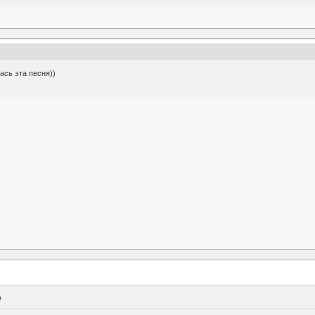
лась эта песня))
e