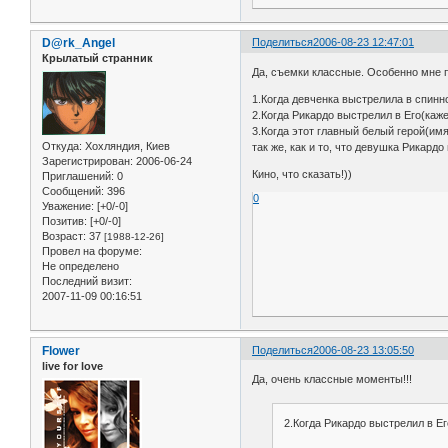
D@rk_Angel
Поделиться
2006-08-23 12:47:01
Крылатый странник
Да, съемки классные. Особенно мне 
1.Когда девченка выстрелила в спинн
2.Когда Рикардо выстрелил в Его(каже
3.Когда этот главный белый герой(имя 
Откуда:
Хохляндия, Киев
так же, как и то, что девушка Рикардо
Зарегистрирован
: 2006-06-24
Кино, что сказать!))
Приглашений:
0
Сообщений:
396
0
Уважение:
[+0/-0]
Позитив:
[+0/-0]
Возраст:
37
[1988-12-26]
Провел на форуме:
Не определено
Последний визит:
2007-11-09 00:16:51
Flower
Поделиться
2006-08-23 13:05:50
live for love
Да, очень классные моменты!!!
2.Когда Рикардо выстрелил в Ег