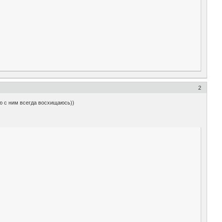
2
ю с ним всегда восхищаюсь))