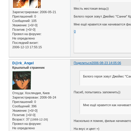
Месть жестокая вещь))
Зарегистрирован
: 2006-05-21
Белого героя зовут Джеймс "Санни" Кр
Приглашений:
0
Сообщений:
105
Мне ещё нравится как начивается фил
Уважение:
[+0/-0]
Позитив:
[+0/-0]
0
Провел на форуме:
Не определено
Последний визит:
2006-12-13 17:55:15
D@rk_Angel
Поделиться
2006-08-23 14:05:06
Крылатый странник
Белого героя зовут Джеймс "Са
Пасиб, попытаюсь запомнить))
Откуда:
Хохляндия, Киев
Зарегистрирован
: 2006-06-24
Приглашений:
0
Мне ещё нравится как начивает
Сообщений:
396
Уважение:
[+0/-0]
Позитив:
[+0/-0]
Возраст:
37
[1988-12-26]
Насколько я помню, фильм начинается 
Провел на форуме:
Не определено
На вкус и цвет =)