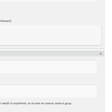
 пальцы))
5
 какой-то клубнячек, но он мне не сильно запал в душу.