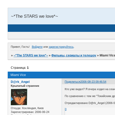
~*The STARS we love*~
Привет, Гость!
Войдите
или
зарегистрируйтесь
.
»
~*The STARS we love*~
»
Фильмы, сериалы и телешоу
»
Miami Vic
Страница:
1
Miami Vice
D@rk_Angel
Поделиться
2006-08-23 09:46:54
Крылатый странник
Кто уже видел? Я вчера ходил на сеа
По сравнению с тем же "Токийским др
Отредактировано D@rk_Angel (2006-08
Откуда:
Хохляндия, Киев
0
Зарегистрирован
: 2006-06-24