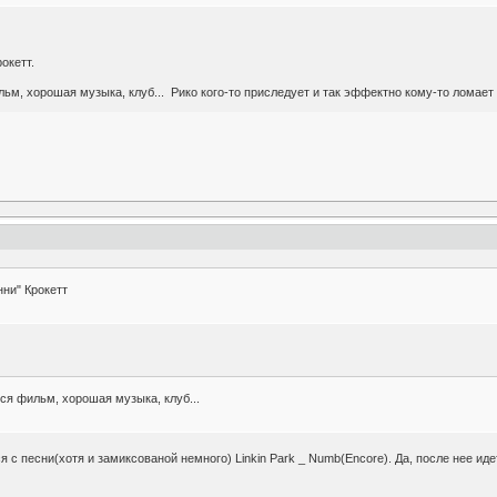
окетт.
ьм, хорошая музыка, клуб... Рико кого-то приследует и так эффектно кому-то ломает
нни" Крокетт
ся фильм, хорошая музыка, клуб...
с песни(хотя и замиксованой немного) Linkin Park _ Numb(Encore). Да, после нее идет