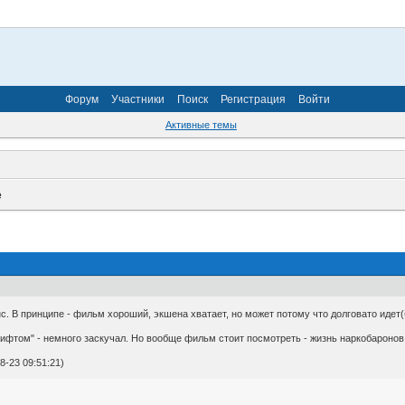
Форум
Участники
Поиск
Регистрация
Войти
Активные темы
e
нс. В принципе - фильм хороший, экшена хватает, но может потому что долговато идет
ифтом" - немного заскучал. Но вообще фильм стоит посмотреть - жизнь наркобаронов
-23 09:51:21)