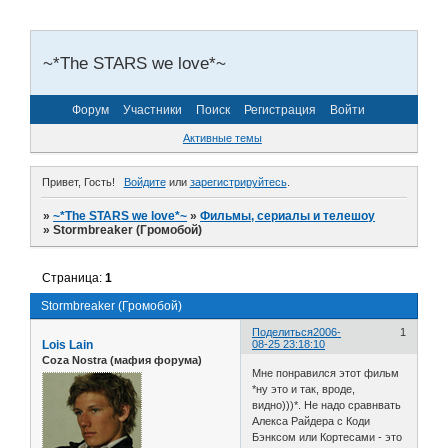
~*The STARS we love*~
Форум
Участники
Поиск
Регистрация
Войти
Активные темы
Привет, Гость!
Войдите
или
зарегистрируйтесь
.
»
~*The STARS we love*~
»
Фильмы, сериалы и телешоу
»
Stormbreaker (Громобой)
Страница:
1
Stormbreaker (Громобой)
Поделиться
2006-
1
Lois Lain
08-25 23:18:10
Coza Nostra (мафия форума)
Мне понравился этот фильм
*ну это и так, вроде,
видно)))*. Не надо сравнвать
Алекса Райдера с Коди
Бэнксом или Кортесами - это