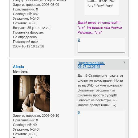
щас....ПРОИГНОРИЛИ!!!!!
Зарегистрирован
: 2006-05-09
*cry* *cry* *cry*
Приглашений:
0
Сообщений:
482
Уважение:
[+0/-0]
Давай вместе поплачем!!!!
Позитив:
[+0/-0]
*cry* Не видать нам Алекса
Возраст:
35
[1990-12-22]
Райдера... *cry*
Провел на форуме:
Не определено
0
Последний визит:
2007-10-12 19:12:36
Поделиться
2006-
7
Alexia
08-27 13:05:48
Members
Да... В Ставрополе тоже этот
фильм не показывали! Но за
то на DVD он уже появился!
Знакомые говорили что
фильмец просто супер!!!
Говорит не посмотришь -
многое пропустишь!!!! =)
0
Зарегистрирован
: 2006-06-10
Приглашений:
0
Сообщений:
40
Уважение:
[+0/-0]
Позитив:
[+0/-0]