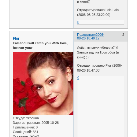
в кино)))
Отредактировано Lois Lain
(2006-08-25 23:22:00)
0
Поделиться
2006-
2
Flor
08-26 18:49:12
Fall and I will catch you With love,
Лойс, ты меня убедила)))!
forever your
Завтра иду на Громобоя (в
кино) ))!
Отредактировано Flor (2006-
08-26 18:47:30)
0
Откуда:
Украина
Зарегистрирован
: 2005-10-26
Приглашений:
0
Сообщений:
551
Уважение:
[+0/-0]