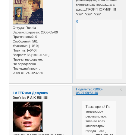
кинотеатрах города....ага ,
щас....ПРОИГНОРИЛИ!!!!!
*cry* *cry* *cry*
0
Откуда:
Russia
Зарегистрирован
: 2006-05-09
Приглашений:
0
Сообщений:
561
Уважение:
[+0/-0]
Позитив:
[+0/-0]
Возраст:
36
[1990-07-03]
Провел на форуме:
Не определено
Последний визит:
2009-01-24 20:32:30
Поделиться
2006-
6
LAZERная Девушка
08-27 09:54:40
Don't be F A K E!!!!!!!!
Та же хрень! По
телевизору
рекламируют,
типа во всех
кинотеатрах
города....ага ,
Откуда:
Россия (и горжусь этим!)