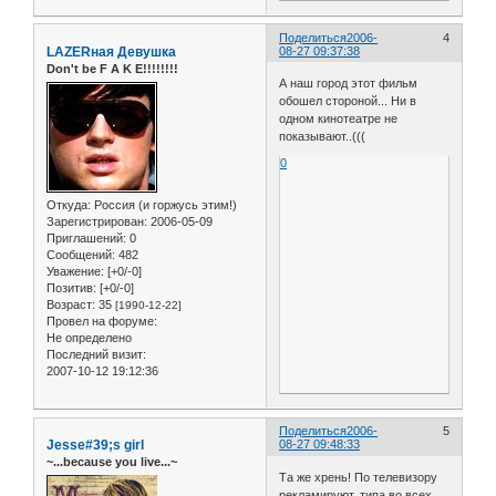
Поделиться
2006-
4
LAZERная Девушка
08-27 09:37:38
Don't be F A K E!!!!!!!!
А наш город этот фильм
обошел стороной... Ни в
одном кинотеатре не
показывают..(((
0
Откуда:
Россия (и горжусь этим!)
Зарегистрирован
: 2006-05-09
Приглашений:
0
Сообщений:
482
Уважение:
[+0/-0]
Позитив:
[+0/-0]
Возраст:
35
[1990-12-22]
Провел на форуме:
Не определено
Последний визит:
2007-10-12 19:12:36
Поделиться
2006-
5
Jesse#39;s girl
08-27 09:48:33
~...because you live...~
Та же хрень! По телевизору
рекламируют, типа во всех