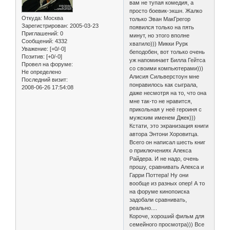
вам не тупая комедия, а
просто боевик-экшн. Жалко
Откуда:
Москва
только Эван МакГрегор
Зарегистрирован
: 2005-03-23
появился только на пять
Приглашений:
0
минут, но этого вполне
Сообщений:
4332
хватило))) Микки Рурк
Уважение:
[+0/-0]
беподобен, вот только очень
Позитив:
[+0/-0]
уж напоминает Билла Гейтса
Провел на форуме:
со своими компьютерами)))
Не определено
Алисия Сильверстоун мне
Последний визит:
понравилось как сыграла,
2008-06-26 17:54:08
даже несмотря на то, что она
мне так-то не нравится,
прикольная у неё героиня с
мужским именем Джек)))
Кстати, это экранизация книги
автора Энтони Хоровитца.
Всего он написал шесть книг
о приключениях Алекса
Райдера. И не надо, очень
прошу, сравнивать Алекса и
Гарри Поттера! Ну они
вообще из разных опер! А то
на форуме кинопоиска
задобали сравнивать,
реально....
Короче, хороший фильм для
семейного просмотра))) Все