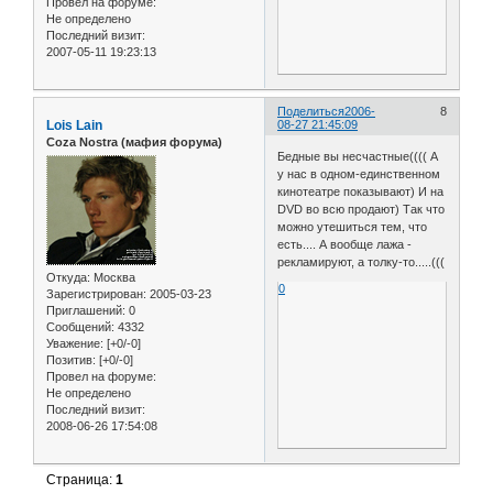
Провел на форуме:
Не определено
Последний визит:
2007-05-11 19:23:13
Поделиться
2006-
8
Lois Lain
08-27 21:45:09
Coza Nostra (мафия форума)
Бедные вы несчастные(((( А
у нас в одном-единственном
кинотеатре показывают) И на
DVD во всю продают) Так что
можно утешиться тем, что
есть.... А вообще лажа -
рекламируют, а толку-то.....(((
Откуда:
Москва
0
Зарегистрирован
: 2005-03-23
Приглашений:
0
Сообщений:
4332
Уважение:
[+0/-0]
Позитив:
[+0/-0]
Провел на форуме:
Не определено
Последний визит:
2008-06-26 17:54:08
Страница:
1