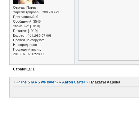
Откуда:
Питер
Зарегистрирован
: 2005-03-21
Приглашений:
0
Сообщений:
3546
Уважение:
[+0/-0]
Позитив:
[+0/-0]
Возраст:
46
[1980-07-06]
Провел на форуме:
Не определено
Последний визит:
2013-07-02 12:28:11
Страница:
1
»
~*The STARS we love*~
»
Aaron Carter
»
Плакаты Аарона