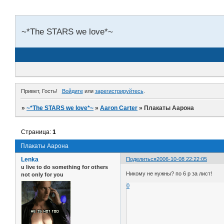
~*The STARS we love*~
Привет, Гость!
Войдите
или
зарегистрируйтесь
.
»
~*The STARS we love*~
»
Aaron Carter
»
Плакаты Аарона
Страница:
1
Плакаты Аарона
Lenka
Поделиться
2006-10-08 22:22:05
u live to do something for others
Никому не нужны? по 6 р за лист!
not only for you
0