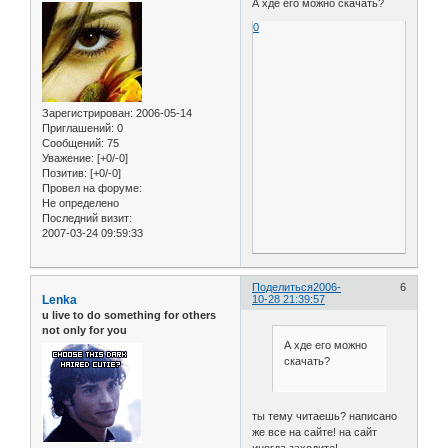
А хде его можно скачать?
0
Зарегистрирован
: 2006-05-14
Приглашений:
0
Сообщений:
75
Уважение:
[+0/-0]
Позитив:
[+0/-0]
Провел на форуме:
Не определено
Последний визит:
2007-03-24 09:59:33
Поделиться
2006-
6
Lenka
10-28 21:39:57
u live to do something for others
not only for you
А хде его можно
скачать?
ты тему читаешь? написано
же все на сайте! на сайт
иногда заходите!