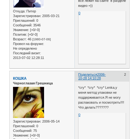
все лежит на сайте в разделе
видео =))
Откуда:
Питер
0
Зарегистрирован
: 2005-03-21
Приглашений:
0
Сообщений:
3546
Уважение:
[+0/-0]
Позитив:
[+0/-0]
Возраст:
46
[1980-07-06]
Провел на форуме:
Не определено
Последний визит:
2013-07-02 12:28:11
Поделиться
2006-
2
КОШКА
10-28 14:10:28
Черноглазая Грешница
*cry* *cry* *cry* Lenka,у
меня метод упаковки не
поддерживается.Я не могу
распаковать и посмотреть!!!!
Что делать???????
0
Зарегистрирован
: 2006-05-14
Приглашений:
0
Сообщений:
75
Уважение:
[+0/-0]