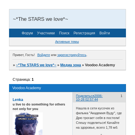
~*The STARS we love*~
Форум
Участники
Поиск
Регистрация
Войти
Активные темы
Привет, Гость!
Войдите
или
зарегистрируйтесь
.
»
~*The STARS we love*~
»
Медиа зона
»
Voodoo Academy
Страница:
1
Voodoo Academy
Поделиться
2006-
1
Lenka
10-28 02:57:44
u live to do something for others
Нашла в сети кусочек из
not only for you
фильма "Академия Вуду", где
Дрю трогает себя в постели!
Спешу поделиться! Качайте
на здоровье, всего 1,78 мб.