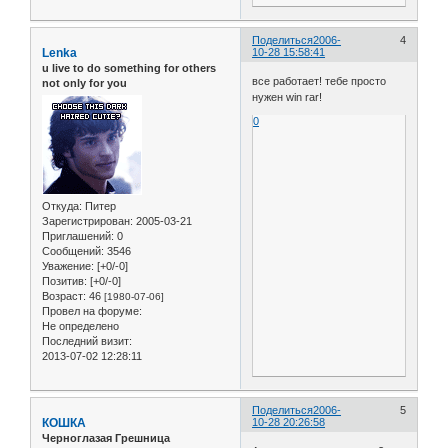
Поделиться
2006-
4
Lenka
10-28 15:58:41
u live to do something for others
все работает! тебе просто
not only for you
нужен win rar!
0
Откуда:
Питер
Зарегистрирован
: 2005-03-21
Приглашений:
0
Сообщений:
3546
Уважение:
[+0/-0]
Позитив:
[+0/-0]
Возраст:
46
[1980-07-06]
Провел на форуме:
Не определено
Последний визит:
2013-07-02 12:28:11
Поделиться
2006-
5
КОШКА
10-28 20:26:58
Черноглазая Грешница