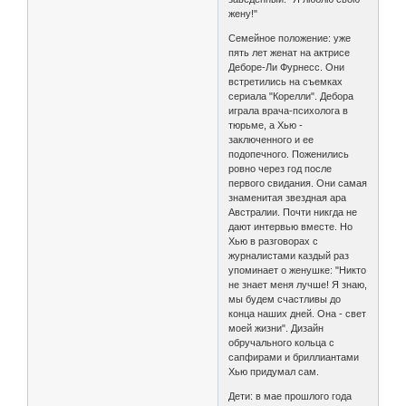
жену!"
Семейное положение: уже
пять лет женат на актрисе
Деборе-Ли Фурнесс. Они
встретились на съемках
сериала "Корелли". Дебора
играла врача-психолога в
тюрьме, а Хью -
заключенного и ее
подопечного. Поженились
ровно через год после
первого свидания. Они самая
знаменитая звездная ара
Австралии. Почти никгда не
дают интервью вместе. Но
Хью в разговорах с
журналистами каздый раз
упоминает о женушке: "Никто
не знает меня лучше! Я знаю,
мы будем счастливы до
конца наших дней. Она - свет
моей жизни". Дизайн
обручального кольца с
сапфирами и бриллиантами
Хью придумал сам.
Дети: в мае прошлого года