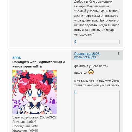
Дебора и Хью усыновили
Оскара-Максимилиана.
"Самый ужасный день в моей
жизни - это когда он плакал с
утра до вечера. Никто ничего
не мог сделать. Тогда я начал
петь и танцевать, и Оскар
успокоился!"
0
Поделиться
2007-
5
anna
02-07 23:43:33
Dorough's wife - единственная и
фамилия у него не так
неповторимая!!!&
пишется
мне казалось, у нас уже была
такая тема? или у меня глюк?
0
Зарегистрирован
: 2005-03-22
Приглашений:
0
Сообщений:
2861
Уважение:
[+0/-0]