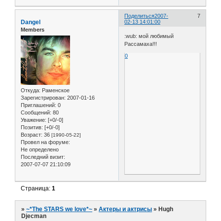
Поделиться
2007-
7
Dangel
02-13 14:01:00
Members
:wub: мой любимый
Рассамаха!!!
0
Откуда:
Раменское
Зарегистрирован
: 2007-01-16
Приглашений:
0
Сообщений:
80
Уважение:
[+0/-0]
Позитив:
[+0/-0]
Возраст:
36
[1990-05-22]
Провел на форуме:
Не определено
Последний визит:
2007-07-07 21:10:09
Страница:
1
»
~*The STARS we love*~
»
Актеры и актрисы
»
Hugh
Djecman