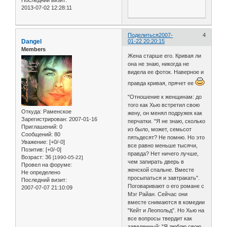
2013-07-02 12:28:11
Поделиться
2007-
4
Dangel
01-22 20:20:15
Members
Жена старше его. Кривая ли
она не знаю, никогда не
видела ее фоток. Наверное и
правда кривая, прячет ее
"Отношение к женщинам: до
того как Хью встретил свою
Откуда:
Раменское
жену, он менял подружек как
Зарегистрирован
: 2007-01-16
перчатки. "Я не знаю, сколько
Приглашений:
0
из было, может, семьсот
Сообщений:
80
пятьдесят? Не помню. Но это
Уважение:
[+0/-0]
все равно меньше тысячи,
Позитив:
[+0/-0]
правда? Нет ничего лучше,
Возраст:
36
[1990-05-22]
чем запирать дверь в
Провел на форуме:
женской спальне. Вместе
Не определено
просыпаться и завтракать".
Последний визит:
Поговаривают о его романе с
2007-07-07 21:10:09
Мэг Райан. Сейчас они
вместе снимаются в комедии
"Кейт и Леопольд". Но Хью на
все вопросы твердит как
заведенный: "Я люблю свою