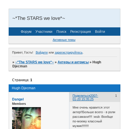
~*The STARS we love*~
Форум
Участники
Поиск
Регистрация
Войти
Активные темы
Привет, Гость!
Войдите
или
зарегистрируйтесь
.
»
~*The STARS we love*~
»
Актеры и актрисы
»
Hugh
Djecman
Страница:
1
Hugh Djecman
Поделиться
2007-
1
Dangel
01-20 15:35:25
Members
Мне очень нравится этот
актер!!Больше всего - в роли
рассамахи!!!! :wub: Вообще
по-моему классный
мужик!!!!!!!!