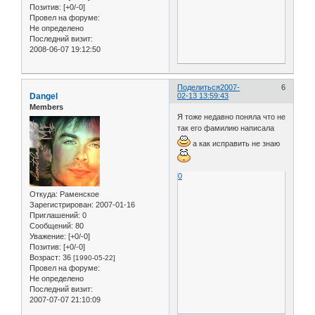
Позитив:
[+0/-0]
Провел на форуме:
Не определено
Последний визит:
2008-06-07 19:12:50
Поделиться
2007-
6
Dangel
02-13 13:59:43
Members
Я тоже недавно поняла что не
так его фамилию написала
а как исправить не знаю
0
Откуда:
Раменское
Зарегистрирован
: 2007-01-16
Приглашений:
0
Сообщений:
80
Уважение:
[+0/-0]
Позитив:
[+0/-0]
Возраст:
36
[1990-05-22]
Провел на форуме:
Не определено
Последний визит:
2007-07-07 21:10:09