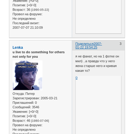
Уважение:
[+0/-0]
Позитив:
[+0/-0]
Возраст:
36
[1990-05-22]
Провел на форуме:
Не определено
Последний визит:
2007-07-07 21:10:09
Поделиться
2007-
3
Lenka
01-22 19:54:25
u live to do something for others
я не фанат, но на 1 фотке он
not only for you
мил) ..а правда что у него
жена старше него и кривая
какая то?
0
Откуда:
Питер
Зарегистрирован
: 2005-03-21
Приглашений:
0
Сообщений:
3546
Уважение:
[+0/-0]
Позитив:
[+0/-0]
Возраст:
46
[1980-07-06]
Провел на форуме:
Не определено
Последний визит: