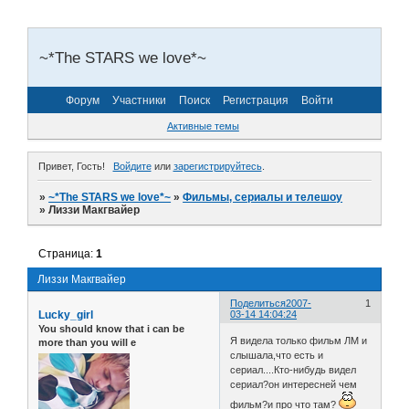
~*The STARS we love*~
Форум
Участники
Поиск
Регистрация
Войти
Активные темы
Привет, Гость!
Войдите
или
зарегистрируйтесь
.
»
~*The STARS we love*~
»
Фильмы, сериалы и телешоу
»
Лиззи Макгвайер
Страница:
1
Лиззи Макгвайер
Поделиться
2007-
1
Lucky_girl
03-14 14:04:24
You should know that i can be
Я видела только фильм ЛМ и
more than you will e
слышала,что есть и
сериал....Кто-нибудь видел
сериал?он интересней чем
фильм?и про что там?