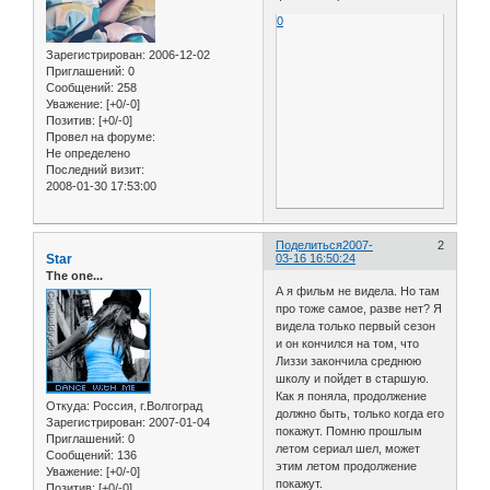
0
Зарегистрирован
: 2006-12-02
Приглашений:
0
Сообщений:
258
Уважение:
[+0/-0]
Позитив:
[+0/-0]
Провел на форуме:
Не определено
Последний визит:
2008-01-30 17:53:00
Поделиться
2007-
2
Star
03-16 16:50:24
The one...
А я фильм не видела. Но там
про тоже самое, разве нет? Я
видела только первый сезон
и он кончился на том, что
Лиззи закончила среднюю
школу и пойдет в старшую.
Как я поняла, продолжение
Откуда:
Россия, г.Волгоград
должно быть, только когда его
Зарегистрирован
: 2007-01-04
покажут. Помню прошлым
Приглашений:
0
летом сериал шел, может
Сообщений:
136
этим летом продолжение
Уважение:
[+0/-0]
покажут.
Позитив:
[+0/-0]