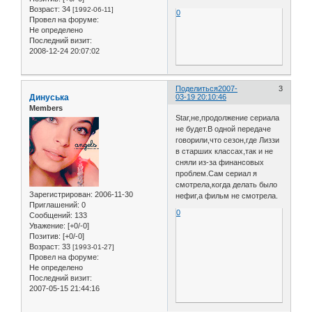
Возраст:
34
[1992-06-11]
0
Провел на форуме:
Не определено
Последний визит:
2008-12-24 20:07:02
Поделиться
2007-
3
Динуська
03-19 20:10:46
Members
Star,не,продолжение сериала
не будет.В одной передаче
говорили,что сезон,где Лиззи
в старших классах,так и не
сняли из-за финансовых
проблем.Сам сериал я
смотрела,когда делать было
Зарегистрирован
: 2006-11-30
нефиг,а фильм не смотрела.
Приглашений:
0
0
Сообщений:
133
Уважение:
[+0/-0]
Позитив:
[+0/-0]
Возраст:
33
[1993-01-27]
Провел на форуме:
Не определено
Последний визит:
2007-05-15 21:44:16