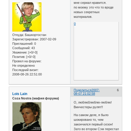
мне сериал нравится.
по моему это что то вроде
новых секретных
материалов.
0
Откуда:
Башкортостан
Зарегистрирован
: 2007-02-09
Приглашений:
0
Сообщений:
43
Уважение:
[+0/-0]
Позитив:
[+0/-0]
Провел на форуме:
Не определено
Последний визит:
2008-08-26 22:51:00
Поделиться
2007-
6
Lois Lain
08-07 21:02:58
Coza Nostra (мафия форума)
О, люблю0люблю-люблю!
Винчестеры рулят!!
На самом деле, я было
шокировано то, чем
закончился первый сезон!
Зато во втором Сэм перестал