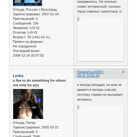
понравилось. Не сколько
сюжет интересный, сколько
Откуда:
Россия, г.Волгоград
герои главные симпотные :o:
Зарегистрирован
: 2007-01-04
Приглашений:
0
0
Сообщений:
136
Уважение:
[+0/-0]
Позитив:
[+0/-0]
Возраст:
34
[1992-06-11]
Провел на форуме:
Не определено
Последний визит:
2008-12-24 20:07:02
Поделиться
2007-
2
Lenka
03-21 19:51:10
u live to do something for others
я иногда попадаю, но мне не
not only for you
нравятся актеры совсем,
поэтому сериал не вызывает
интереса
0
Откуда:
Питер
Зарегистрирован
: 2005-03-21
Приглашений:
0
Сообщений:
3546