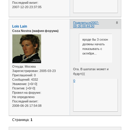
Последний визит:
2007-12-20 23:37:05
Поделиться
2007-
8
Lois Lain
09-30 09:44:50
Coza Nostra (мафия форума)
вроде бы 3 сезон
должны начать
показывать с
октября...
Откуда:
Москва
Ога. В шататах может и
Зарегистрирован
: 2005-03-23
будут(((
Приглашений:
0
Сообщений:
4332
0
Уважение:
[+0/-0]
Позитив:
[+0/-0]
Провел на форуме:
Не определено
Последний визит:
2008-06-26 17:54:08
Страница:
1