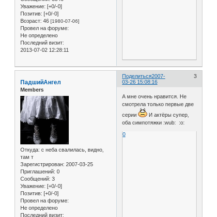
Уважение:
[+0/-0]
Позитив:
[+0/-0]
Возраст:
46
[1980-07-06]
Провел на форуме:
Не определено
Последний визит:
2013-07-02 12:28:11
Поделиться
2007-
3
ПадшийАнгел
03-26 15:08:16
Members
А мне очень нравится. Не
смотрела только первые две
серии
И актёры супер,
оба симпотяжки :wub: :o:
0
Откуда:
с неба свалилась, видно,
там т
Зарегистрирован
: 2007-03-25
Приглашений:
0
Сообщений:
3
Уважение:
[+0/-0]
Позитив:
[+0/-0]
Провел на форуме:
Не определено
Последний визит: