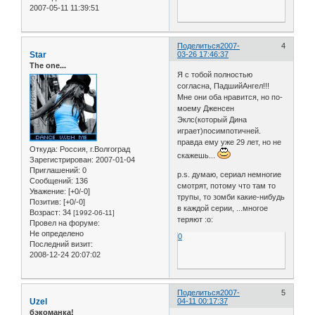
2007-05-11 11:39:51
Поделиться
2007-
4
Star
03-26 17:46:37
The one...
Я с тобой полностью
согласна, ПадшийАнгел!!!
Мне они оба нравится, но по-
моему Дженсен
Эклс(который Дина
играет)посимпотичней.
правда ему уже 29 лет, но не
Откуда:
Россия, г.Волгоград
скажешь...
Зарегистрирован
: 2007-01-04
Приглашений:
0
p.s. думаю, сериал немногие
Сообщений:
136
смотрят, потому что там то
Уважение:
[+0/-0]
трупы, то зомби какие-нибудь
Позитив:
[+0/-0]
в каждой серии, ...многое
Возраст:
34
[1992-06-11]
теряют :o:
Провел на форуме:
Не определено
0
Последний визит:
2008-12-24 20:07:02
Поделиться
2007-
5
Uzel
04-11 00:17:37
бэкоманка!