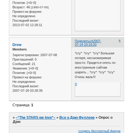
Позитив:
[+0/-0]
Возраст:
46
[1980-07-06]
Провел на форуме:
Не определено
Последний визит:
2013-07-02 12:28:11
Поделиться
2007-
5
Drew
07-24 19:19:20
Members
*cry* *cry* *cry* Большая
Зарегистрирован
: 2007-07-08
потеря, несоизмеримая
Приглашений:
0
просто. Придется опять по
Сообщений:
21
иностранным сайтам
Уважение:
[+0/-0]
шарить... *cry* *cry* *cry*
Позитив:
[+0/-0]
Очень жаль!!!
Провел на форуме:
Не определено
0
Последний визит:
2007-07-26 03:28:39
Страница:
1
»
~*The STARS we love*~
»
Все о Дрю Фуллере
»
Опрос о
Дрю
создать бесплатный форум