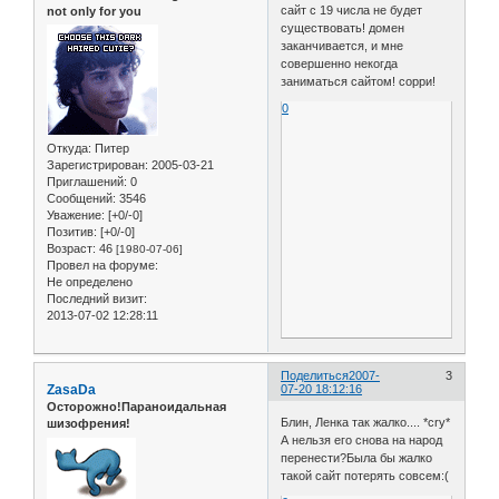
сайт с 19 числа не будет
not only for you
существовать! домен
заканчивается, и мне
совершенно некогда
заниматься сайтом! сорри!
0
Откуда:
Питер
Зарегистрирован
: 2005-03-21
Приглашений:
0
Сообщений:
3546
Уважение:
[+0/-0]
Позитив:
[+0/-0]
Возраст:
46
[1980-07-06]
Провел на форуме:
Не определено
Последний визит:
2013-07-02 12:28:11
Поделиться
2007-
3
ZasaDa
07-20 18:12:16
Осторожно!Параноидальная
Блин, Ленка так жалко.... *cry*
шизофрения!
А нельзя его снова на народ
перенести?Была бы жалко
такой сайт потерять совсем:(