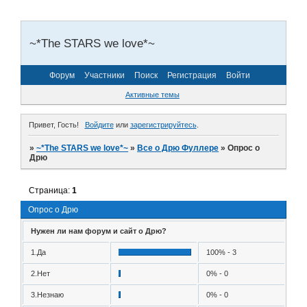
~*The STARS we love*~
Форум
Участники
Поиск
Регистрация
Войти
Активные темы
Привет, Гость!
Войдите
или
зарегистрируйтесь
.
»
~*The STARS we love*~
»
Все о Дрю Фуллере
»
Опрос о
Дрю
Страница:
1
Опрос о Дрю
Нужен ли нам форум и сайт о Дрю?
1.Да
100% - 3
2.Нет
0% - 0
3.Незнаю
0% - 0