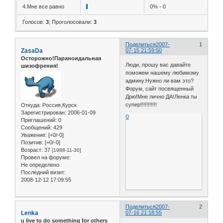
4.Мне все равно
0% - 0
Голосов:
3
;
Проголосовали:
3
Поделиться
2007-
1
ZasaDa
07-15 21:59:50
Осторожно!Параноидальная
Люди, прошу вас давайте
шизофрения!
поможем нашему любимому
админу.Нужно ли вам это?
Форум, сайт посвященный
Дрю!Мне лично ДА!Ленка ты
супер!!!!!!!!!!!
Откуда:
Россия,Курск
Зарегистрирован
: 2006-01-09
0
Приглашений:
0
Сообщений:
429
Уважение:
[+0/-0]
Позитив:
[+0/-0]
Возраст:
37
[1988-11-30]
Провел на форуме:
Не определено
Последний визит:
2008-12-12 17:09:55
Поделиться
2007-
2
Lenka
07-16 21:18:55
u live to do something for others