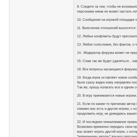
8. Следите за тем, чтобы не возникал
персонажа никак не может настать ноч
10. Сообщения на игровой площадке н
11. Выяснение отношений выносятся 
12. Любые конфликты будут пресекат
13. Любое голословие, без фактов, о
14.. Модератор форума может не пре
15. Спам так же будет удаляться... как
18. Все вопросы касающиеся форума 
19. Когда игрок оставляет новое сооб
было сразу видно кому направлен пос
Так же, прошу излагать все в одном 
20. В игру принимаются новые игроки
21. Если по каким-то причинам автор
помимо вас есть и другие игроки, с 
продолжить игру, не дожидаясь вашег
22. И последнее немаловажное правил
Возможно временно передать свои пра
вас может играть другой игрок, с ко
"временному автору" вашего персона