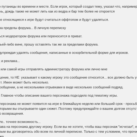
о путаницы во времени и месте. Если игрок, который создал тему, указал что, например
ь, дождь также не может лить как из ведра и бар тем более не откроется
е относящиеся к игре будут считаться оффтопом и будут удаляться.
за пределы форума... В личную переписку
ься модератором форума или переносится в приват.
 чьей-либо вине, прошу оставлять так же за пределами форума.
дупреждая удалять сообщения, написанные в оскорбительной форме для игроков.
 и реклама...
или самой игры отправлять администратору форума или лично мне
щение, то НЕ указывает к какому игроку это сообщение относится... все должно быть у
т. Имен может быть несколько.
сообщении, а не несколькими отрывками в виде нескольких сообщений подряд.
. Главное чтобы описание вашего персонажа подходило под тематику игры.
 персонажа не может появится на игре в ближайшую неделю или больший срок - прось
которыми вы отыгрываете один сюжет. Поэтому предупреждайте о вашем долгом отсутст
о возвращения.
о.. точнее возможность...
ва на персонажа другому игроку. Если вы не хотите, чтобы ваш персонаж "исчезал", е
торым вы договоритесь обо всем по личной переписке. Только с тем условием, что проч
жа.