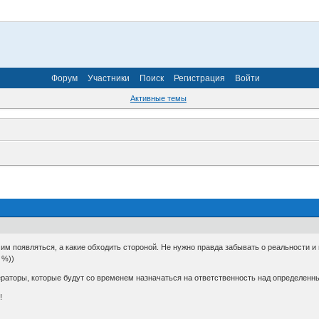
Форум
Участники
Поиск
Регистрация
Войти
Активные темы
 им появляться, а какие обходить стороной. Не нужно правда забывать о реальности и
 %))
ераторы, которые будут со временем назначаться на ответственность над определенн
!