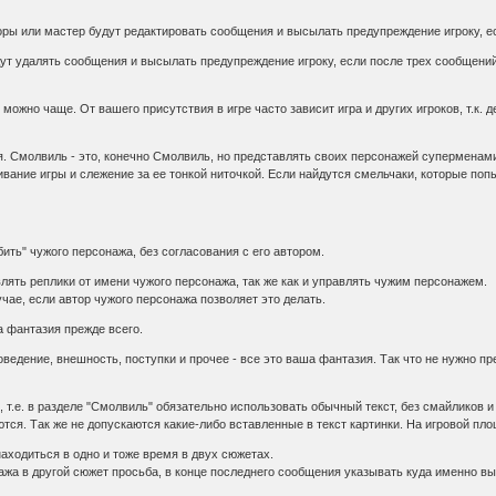
оры или мастер будут редактировать сообщения и высылать предупреждение игроку, е
ут удалять сообщения и высылать предупреждение игроку, если после трех сообщений
 можно чаще. От вашего присутствия в игре часто зависит игра и других игроков, т.к.
ля. Смолвиль - это, конечно Смолвиль, но представлять своих персонажей суперменами
вание игры и слежение за ее тонкой ниточкой. Если найдутся смельчаки, которые поп
убить" чужого персонажа, без согласования с его автором.
влять реплики от имени чужого персонажа, так же как и управлять чужим персонажем.
ае, если автор чужого персонажа позволяет это делать.
а фантазия прежде всего.
оведение, внешность, поступки и прочее - все это ваша фантазия. Так что не нужно п
 т.е. в разделе "Смолвиль" обязательно использовать обычный текст, без смайликов и
ся. Так же не допускаются какие-либо вставленные в текст картинки. На игровой площ
находиться в одно и тоже время в двух сюжетах.
жа в другой сюжет просьба, в конце последнего сообщения указывать куда именно вы