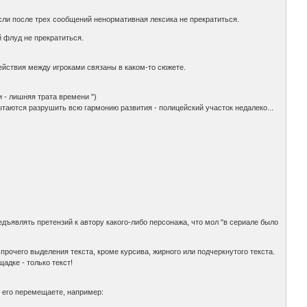
сли после трех сообщений ненормативная лексика не прекратиться.
 флуд не прекратиться.
 действия между игроками связаны в каком-то сюжете.
 - лишняя трата времени ")
ытаются разрушить всю гармонию развития - полицейский участок недалеко...
редъявлять претензий к автору какого-либо персонажа, что мол "в сериале было
 прочего выделения текста, кроме курсива, жирного или подчеркнутого текста.
адке - только текст!
 его перемещаете, например: