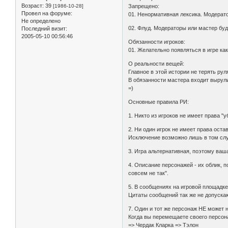
Возраст:
39
[1986-10-28]
Запрещено:
Провел на форуме:
01. Ненормативная лексика. Модерат
Не определено
02. Флуд. Модераторы или мастер буд
Последний визит:
2005-05-10 00:56:46
Обязанности игроков:
01. Желательно появляться в игре как
О реальности вещей:
Главное в этой истории не терять ру
В обязанности мастера входит вырули
=)
Основные правила РИ:
1. Никто из игроков не имеет права "
2. Ни один игрок не имеет права оста
Исключение возможно лишь в том случ
3. Игра альтернативная, поэтому ваш
4. Описание персонажей - их облик, п
совсем не так".
5. В сообщениях на игровой площадке,
Цитаты сообщений так же не допускают
7. Один и тот же персонаж НЕ может 
Когда вы перемещаете своего персона
=> Чердак Кларка => Тэлон