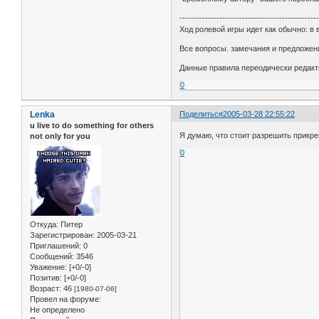
------------------------------------------------
Ход ролевой игры идет как обычно: в
Все вопросы. замечания и предложени
Данные правила переодически редакт
0
Lenka
Поделиться
2005-03-28 22:55:22
u live to do something for others
Я думаю, что стоит разрешить прикре
not only for you
0
Откуда:
Питер
Зарегистрирован
: 2005-03-21
Приглашений:
0
Сообщений:
3546
Уважение:
[+0/-0]
Позитив:
[+0/-0]
Возраст:
46
[1980-07-06]
Провел на форуме:
Не определено