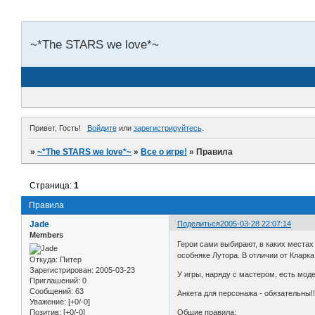
~*The STARS we love*~
Привет, Гость!
Войдите
или
зарегистрируйтесь
.
»
~*The STARS we love*~
»
Все о игре!
»
Правила
Страница:
1
Правила
Jade
Поделиться
2005-03-28 22:07:14
Members
Герои сами выбирают, в каких местах
особняке Лутора. В отличии от Кларка
Откуда:
Питер
Зарегистрирован
: 2005-03-23
У игры, наряду с мастером, есть мод
Приглашений:
0
Сообщений:
63
Анкета для персонажа - обязательны!!
Уважение:
[+0/-0]
Позитив:
[+0/-0]
Общие правила: