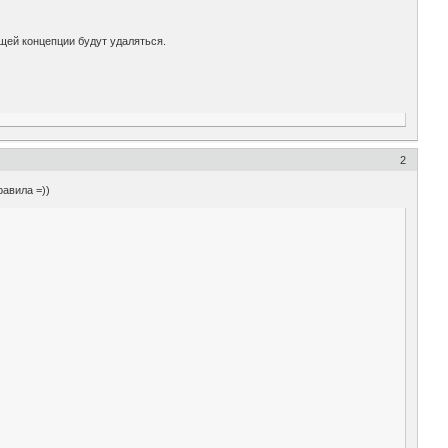
бщей концепции будут удаляться.
2
равила =))