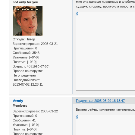
мне она раньше нравилась и альбомы е
not only for you
худшую сторону, прокурила голос, а т
0
Откуда:
Питер
Зарегистрирован
: 2005-03-21
Приглашений:
0
Сообщений:
3546
Уважение:
[+0/-0]
Позитив:
[+0/-0]
Возраст:
46
[1980-07-06]
Провел на форуме:
Не определено
Последний визит:
2013-07-02 12:28:11
Vendy
Поделиться
2005-03-29 18:13:47
Members
Бритни сейчас конкретно изменилась.
Зарегистрирован
: 2005-03-22
Приглашений:
0
0
Сообщений:
41
Уважение:
[+0/-0]
Позитив:
[+0/-0]
Провел на форуме: