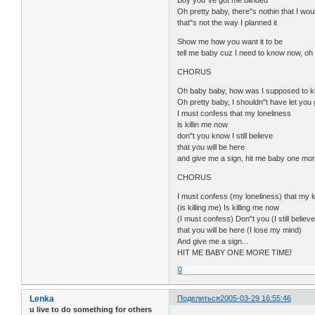
Oh pretty baby, there"s nothin that I wou
that"s not the way I planned it
Show me how you want it to be
tell me baby cuz I need to know now, o
CHORUS
Oh baby baby, how was I supposed to 
Oh pretty baby, I shouldn"t have let you
I must confess that my loneliness
is killin me now
don"t you know I still believe
that you will be here
and give me a sign, hit me baby one mor
CHORUS
I must confess (my loneliness) that my l
(is killing me) Is killing me now
(I must confess) Don"t you (I still believe
that you will be here (I lose my mind)
And give me a sign...
HIT ME BABY ONE MORE TIME!
0
Lenka
Поделиться
2005-03-29 16:55:46
u live to do something for others