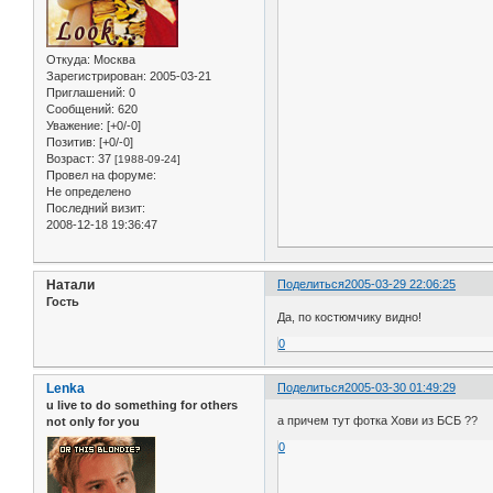
Откуда:
Москва
Зарегистрирован
: 2005-03-21
Приглашений:
0
Сообщений:
620
Уважение:
[+0/-0]
Позитив:
[+0/-0]
Возраст:
37
[1988-09-24]
Провел на форуме:
Не определено
Последний визит:
2008-12-18 19:36:47
Натали
Поделиться
2005-03-29 22:06:25
Гость
Да, по костюмчику видно!
0
Lenka
Поделиться
2005-03-30 01:49:29
u live to do something for others
а причем тут фотка Хови из БСБ ??
not only for you
0