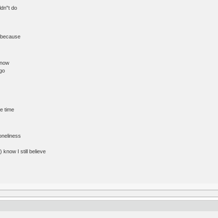
ldn"t do
h because
know
 go
e time
oneliness
) know I still believe