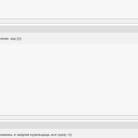
ение. вау.))))
команка..и заядлая курильщица..все сразу =))