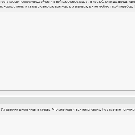
сть кроме последнего..сейчас я в ней разочаровалась.. я не люблю когда звезды силь
ак хорошо пела, и стала сильно развратной, аля агилера, а я не люблю такой перебор
 Из девочки школьницы в стерву. Что мне нравиться наполовину. Но заметьте популяр