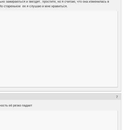
но зажираються и звездят.. простите, но я считаю, что она изменилась в
. Но старенькое ее я слушаю и мне нравиться.
7
ность её резко падает