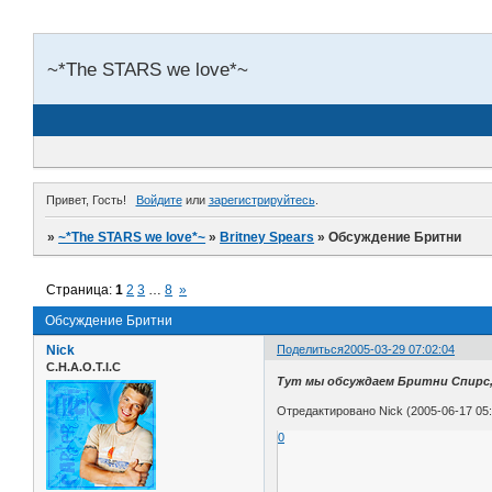
~*The STARS we love*~
Привет, Гость!
Войдите
или
зарегистрируйтесь
.
»
~*The STARS we love*~
»
Britney Spears
»
Обсуждение Бритни
Страница:
1
2
3
…
8
»
Обсуждение Бритни
Nick
Поделиться
2005-03-29 07:02:04
C.H.A.O.T.I.C
Тут мы обсуждаем Бритни Спирс, 
Отредактировано Nick (2005-06-17 05:
0