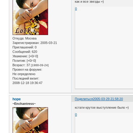
как и все звезды =)
0
Откуда:
Москва
Зарегистрирован
: 2005-03-21
Приглашений:
0
Сообщений:
620
Уважение:
[+0/-0]
Позитив:
[+0/-0]
Возраст:
37
[1988-09-24]
Провел на форуме:
Не определено
Последний визит:
2008-12-18 19:36:47
hope
Поделиться
2005-03-29 21:58:20
~Enchantress~
кстати крутое выступление было =)
0