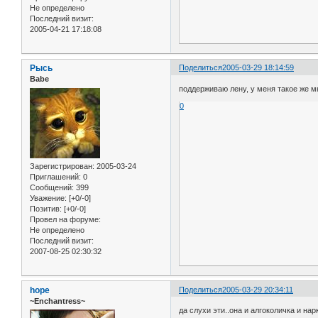
Не определено
Последний визит:
2005-04-21 17:18:08
Рысь
Поделиться
2005-03-29 18:14:59
Babe
поддерживаю лену, у меня такое же мн
0
Зарегистрирован
: 2005-03-24
Приглашений:
0
Сообщений:
399
Уважение:
[+0/-0]
Позитив:
[+0/-0]
Провел на форуме:
Не определено
Последний визит:
2007-08-25 02:30:32
hope
Поделиться
2005-03-29 20:34:11
~Enchantress~
да слухи эти..она и алгоколичка и нар