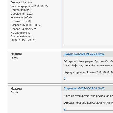
Откуда:
Moscow
Зарегистрирован
: 2005-03-27
Приглашений:
0
Сообщений:
1214
Уважение:
[+0/-0]
Позитив:
[+0/-0]
Возраст:
37
[1988-08-24]
Провел на форуме:
Не определено
Последний визит:
2008-01-15 15:35:11
Натали
Поделиться
2005-03-29 08:40:01
Гость
Ой, круто! Меня радует Бритни. Особе
На этой фотке, она клёво получилась
Отредактировано Lenka (2005-04-08 0
0
Натали
Поделиться
2005-03-29 08:48:03
Гость
А вот на этой фотке, она редкосная в
Отредактировано Lenka (2005-04-08 0
0