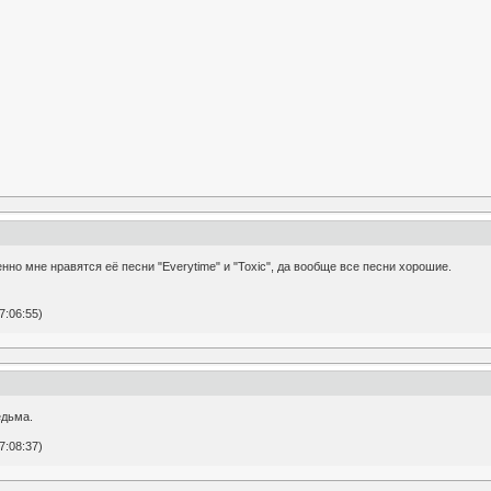
нно мне нравятся её песни "Everytime" и "Toxic", да вообще все песни хорошие.
.
7:06:55)
едьма.
7:08:37)