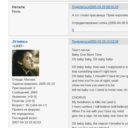
Натали
Поделиться
2005-03-29 08:55:28
Гость
А тут сново красавица. Прям королев
Отредактировано Lenka (2005-04-08 0
0
JV-twince
Поделиться
2005-03-29 15:33:39
~LOST~
Текст песни:
Baby One More Time
Oh baby baby, Oh baby baby
Oh baby baby, how was I supposed to 
that something wasn"t right here
Oh baby baby, I shouldn"t have let you 
Откуда:
Москва
and now you"re out of sight, yeah
Зарегистрирован
: 2005-03-22
show me how you want it to be
Приглашений:
0
tell me baby cuz I need to know now, o
Сообщений:
2864
Уважение:
[+0/-0]
CHORUS
Позитив:
[+0/-0]
My loneliness is killin me (and I)
Возраст:
36
[1989-08-17]
I must confess I still believe (still believe
Провел на форуме:
When I"m not with you I lose my mind
Не определено
give me a sign, hit me baby one more ti
Последний визит:
2007-04-19 15:42:03
Oh baby baby, the reason I breathe is y
Boy you"ve got me blinded