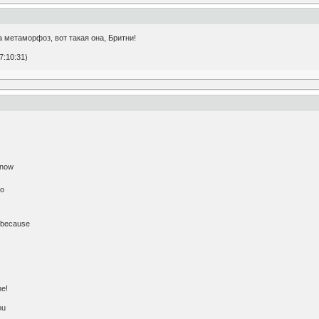
а метаморфоз, вот такая она, Бритни!
7:10:31)
know
go
h because
)
me!
ou