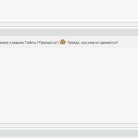
Тимми) и ведьма Табита ("Принцесса")
Правда, она ужасно одевается?