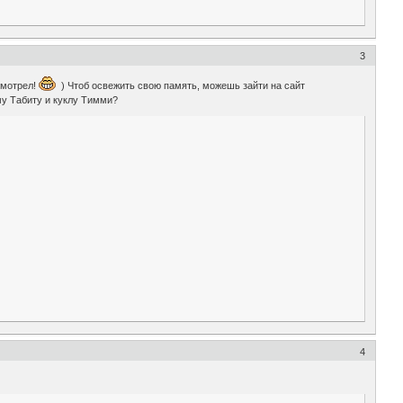
3
смотрел!
) Чтоб освежить свою память, можешь зайти на сайт
ьму Табиту и куклу Тимми?
4