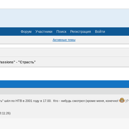
Форум
Участники
Поиск
Регистрация
Войти
Активные темы
assions" - "Страсть"
ть" шёл по НТВ в 2001 году в 17.00. Кто - нибудь смотрел (кроме меня, конечно!
)?
:11:26)