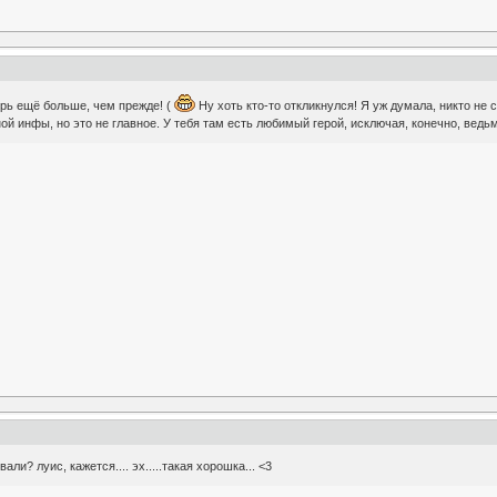
ерь ещё больше, чем прежде! (
Ну хоть кто-то откликнулся! Я уж думала, никто не 
зной инфы, но это не главное. У тебя там есть любимый герой, исключая, конечно, вед
али? луис, кажется.... эх.....такая хорошка... <3