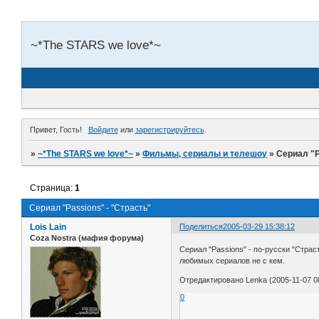
~*The STARS we love*~
Привет, Гость!
Войдите
или
зарегистрируйтесь
.
»
~*The STARS we love*~
»
Фильмы, сериалы и телешоу
»
Сериал "P
Страница:
1
Сериал "Passions" - "Страсть"
Lois Lain
Поделиться
2005-03-29 15:38:12
Coza Nostra (мафия форума)
Сериал "Passions" - по-русски "Страс
любимых сериалов не с кем.
Отредактировано Lenka (2005-11-07 08
0