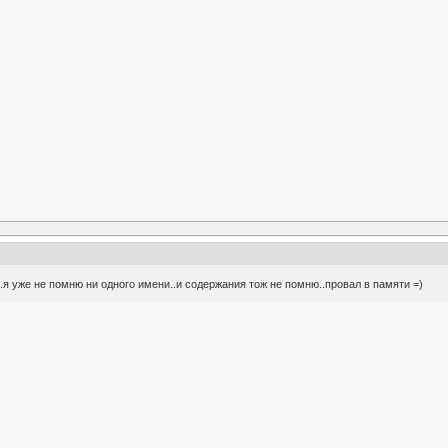
о..я уже не помню ни одного имени..и содержания тож не помню..провал в памяти =)