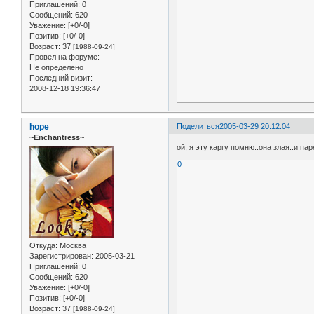
Приглашений:
0
Сообщений:
620
Уважение:
[+0/-0]
Позитив:
[+0/-0]
Возраст:
37
[1988-09-24]
Провел на форуме:
Не определено
Последний визит:
2008-12-18 19:36:47
hope
Поделиться
2005-03-29 20:12:04
~Enchantress~
ой, я эту каргу помню..она злая..и пар
0
Откуда:
Москва
Зарегистрирован
: 2005-03-21
Приглашений:
0
Сообщений:
620
Уважение:
[+0/-0]
Позитив:
[+0/-0]
Возраст:
37
[1988-09-24]