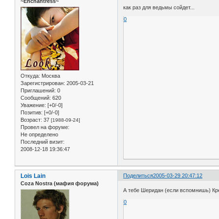
~Enchantress~
как раз для ведьмы сойдет...
0
Откуда:
Москва
Зарегистрирован
: 2005-03-21
Приглашений:
0
Сообщений:
620
Уважение:
[+0/-0]
Позитив:
[+0/-0]
Возраст:
37
[1988-09-24]
Провел на форуме:
Не определено
Последний визит:
2008-12-18 19:36:47
Lois Lain
Поделиться
2005-03-29 20:47:12
Coza Nostra (мафия форума)
А тебе Шеридан (если вспомнишь) Кр
0