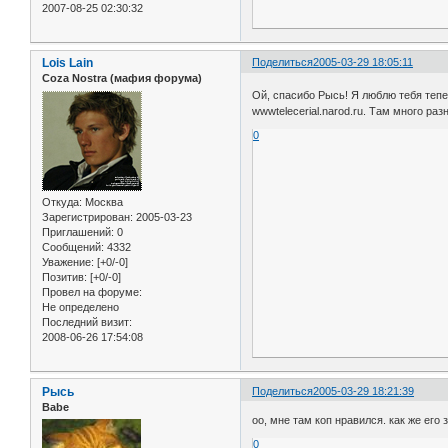
2007-08-25 02:30:32
Lois Lain
Поделиться
2005-03-29 18:05:11
Coza Nostra (мафия форума)
Ой, спасибо Рысь! Я люблю тебя теп
wwwtelecerial.narod.ru. Там много ра
0
Откуда:
Москва
Зарегистрирован
: 2005-03-23
Приглашений:
0
Сообщений:
4332
Уважение:
[+0/-0]
Позитив:
[+0/-0]
Провел на форуме:
Не определено
Последний визит:
2008-06-26 17:54:08
Рысь
Поделиться
2005-03-29 18:21:39
Babe
оо, мне там коп нравился. как же его зв
0