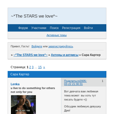
~*The STARS we love*~
Форум
Участники
Поиск
Регистрация
Войти
Активные темы
Привет, Гость!
Войдите
или
зарегистрируйтесь
.
»
~*The STARS we love*~
»
Актеры и актрисы
»
Сара Картер
Страница:
1
2
3
…
15
»
Сара Картер
Поделиться
2005-
1
Lenka
03-22 21:30:31
u live to do something for others
Вот девчата вам любимая
not only for you
тема может вы хоть тут
писать будете =))
Обсудим любимую девушку
Дрю!