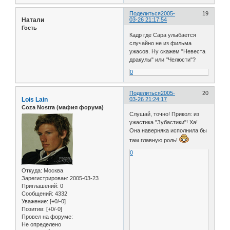
Поделиться
2005-
19
Натали
03-26 21:17:54
Гость
Кадр где Сара улыбается
случайно не из фильма
ужасов. Ну скажем "Невеста
дракулы" или "Челюсти"?
0
Поделиться
2005-
20
Lois Lain
03-26 21:24:17
Coza Nostra (мафия форума)
Слушай, точно! Прикол: из
ужастика "Зубастики"! Ха!
Она наверняка исполнила бы
там главную роль!
0
Откуда:
Москва
Зарегистрирован
: 2005-03-23
Приглашений:
0
Сообщений:
4332
Уважение:
[+0/-0]
Позитив:
[+0/-0]
Провел на форуме:
Не определено