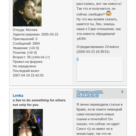
расстались, вот так новость!
Так что ж получается, он
сейчас свободен?
Ну что мы можем сказать,
кажется ты, Лен, знаешь
наше к Саре отношение, нас
Откуда:
Москва
эта новость обрадовала!
Зарегистрирован
: 2005-03-22
:ph34r:
Приглашений:
0
Сообщений:
2864
Отредактировано JV-twince
Уважение:
[+0/-0]
(2005-03-23 18:38:51)
Позитив:
[+0/-0]
Возраст:
36
[1989-08-17]
0
Провел на форуме:
Не определено
Последний визит:
2007-04-19 15:42:03
Поделиться
2005-
6
Lenka
03-23 18:40:49
u live to do something for others
Я лично переводила статью в
not only for you
Браво, если знаете немецкий
сами посмотрите новые
сканки и почитайте! Он
сказал, что сейчас он один!
Сингл =)) но живет не в
монастыре, так что не