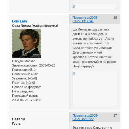
0
Поделиться
2005-
26
Lois Lain
03-27 13:38:41
Coza Nostra (мафия форума)
Ща Ленка за флуд в глаз
даст! Она ж обещала, и
думаю не побрезгует! А мне
влетит за компанию... Не,
Сара не такая уж и плохая.
Да и фамилия у неё
красивая. Кстати, никто не
Откуда:
Москва
знает, она случайно не родня
Зарегистрирован
: 2005-03-23
Нику Картеру?
Приглашений:
0
0
Сообщений:
4332
Уважение:
[+0/-0]
Позитив:
[+0/-0]
Провел на форуме:
Не определено
Последний визит:
2008-06-26 17:54:08
Поделиться
2005-
27
Натали
03-27 15:15:22
Гость
Эта тема про Сару, вот я о