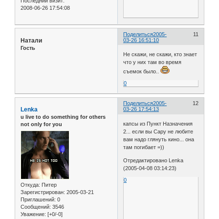
Последний визит:
2008-06-26 17:54:08
Поделиться
2005-
11
Натали
03-26 16:51:10
Гость
Не скажи, не скажи, кто знает
что у них там во время
съемок было..
0
Поделиться
2005-
12
Lenka
03-26 17:54:13
u live to do something for others
капсы из Пункт Назначения
not only for you
2... если вы Сару не любите
вам надо глянуть кино... она
там погибает =))
Отредактировано Lenka
(2005-04-08 03:14:23)
0
Откуда:
Питер
Зарегистрирован
: 2005-03-21
Приглашений:
0
Сообщений:
3546
Уважение:
[+0/-0]