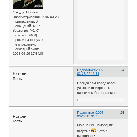
Откуда:
Москва
Зарегистрирован
: 2005-03-23
Приглашений:
0
Сообщений:
4332
Уважение:
[+0/-0]
Позитив:
[+0/-0]
Провел на форуме:
Не определено
Последний визит:
2008-06-26 17:54:08
Поделиться
2005-
24
Натали
03-26 22:11:14
Гость
Прежде чем народ своей
улыбкой шокировать,
плоточком бы прекрылась.
0
Поделиться
2005-
25
Натали
03-27 13:31:43
Гость
Мож на нее намордник
надеть?
Чето я
разошлась!