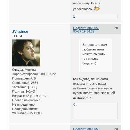
ней и пишу. Все, я
успокоилась.
0
Поделиться
2005-
28
JV-twince
03-27 19:54:22
~LOST~
Вот девчата вам
любимая тема
может вы хоть
тут писать
будете =))
Откуда:
Москва
Зарегистрирован
: 2005-03-22
Приглашений:
0
Как видите, Ленка сама
Сообщений:
2864
сказала, что это наша
Уважение:
[+0/-0]
любимая тема и мы здесь
Позитив:
[+0/-0]
будем писать всё, что о ней
Возраст:
36
[1989-08-17]
думаем! <_<
Провел на форуме:
0
Не определено
Последний визит:
2007-04-19 15:42:03
Поделиться
2005-
29