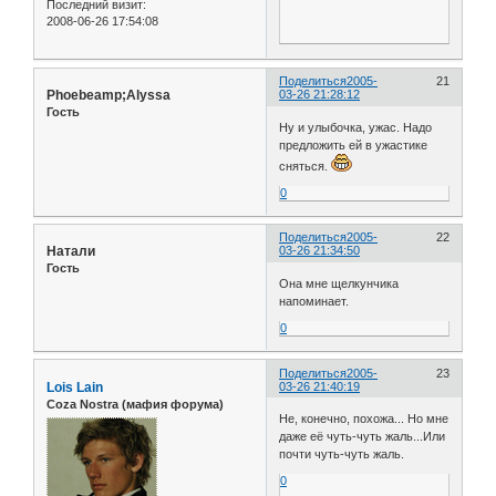
Последний визит:
2008-06-26 17:54:08
Поделиться
2005-
21
Phoebeamp;Alyssa
03-26 21:28:12
Гость
Ну и улыбочка, ужас. Надо
предложить ей в ужастике
сняться.
0
Поделиться
2005-
22
Натали
03-26 21:34:50
Гость
Она мне щелкунчика
напоминает.
0
Поделиться
2005-
23
Lois Lain
03-26 21:40:19
Coza Nostra (мафия форума)
Не, конечно, похожа... Но мне
даже её чуть-чуть жаль...Или
почти чуть-чуть жаль.
0