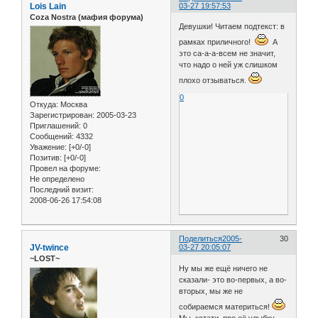
Lois Lain
03-27 19:57:53
Coza Nostra (мафия форума)
Девушки! Читаем подтекст: в
рамках приличного!
А
это са-а-а-всем не значит,
что надо о ней уж слишком
плохо отзываться.
0
Откуда:
Москва
Зарегистрирован
: 2005-03-23
Приглашений:
0
Сообщений:
4332
Уважение:
[+0/-0]
Позитив:
[+0/-0]
Провел на форуме:
Не определено
Последний визит:
2008-06-26 17:54:08
Поделиться
2005-
30
JV-twince
03-27 20:05:07
~LOST~
Ну мы же ещё ничего не
сказали- это во-первых, а во-
вторых, мы же не
собираемся материться!
Мы, кстати, про её улыбку