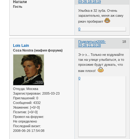
Натали
03-26 18:18:19
Гость
Улыбка в 32 зуба. Очень
заразительно, меня аж саму
ржач пробирает
0
Поделиться
2005-
18
Lois Lain
03-26 21:10:28
Coza Nostra (мафия форума)
Э-э-э... Только не вздумайте
так на улице улыбаться, а то
прохожие будут думать, что
вам плохо!
0
Откуда:
Москва
Зарегистрирован
: 2005-03-23
Приглашений:
0
Сообщений:
4332
Уважение:
[+0/-0]
Позитив:
[+0/-0]
Провел на форуме:
Не определено
Последний визит:
2008-06-26 17:54:08