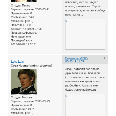
известно, кого он найдет
Откуда:
Питер
нового, а может и с Сарой
Зарегистрирован
: 2005-03-21
помириться, если они вообще
Приглашений:
0
расстались...
Сообщений:
3546
0
Уважение:
[+0/-0]
Позитив:
[+0/-0]
Возраст:
46
[1980-07-06]
Провел на форуме:
Не определено
Последний визит:
2013-07-02 12:28:11
Поделиться
2005-
7
Lois Lain
03-23 19:11:55
Coza Nostra (мафия форума)
Люди, оставим всё это на
Дрю! Мальчик он большой
(хотя лично я считаю, что все
мужчины - как дети) - сам
разберётся. А мы за ним
будем зорко наблюдать.
0
Откуда:
Москва
Зарегистрирован
: 2005-03-23
Приглашений:
0
Сообщений:
4332
Уважение:
[+0/-0]