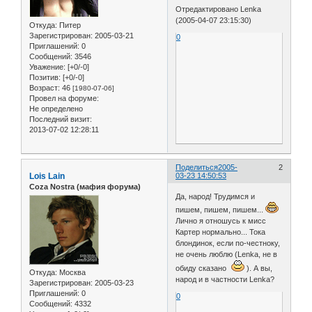
Отредактировано Lenka
(2005-04-07 23:15:30)
Откуда:
Питер
Зарегистрирован
: 2005-03-21
0
Приглашений:
0
Сообщений:
3546
Уважение:
[+0/-0]
Позитив:
[+0/-0]
Возраст:
46
[1980-07-06]
Провел на форуме:
Не определено
Последний визит:
2013-07-02 12:28:11
Поделиться
2005-
2
Lois Lain
03-23 14:50:53
Coza Nostra (мафия форума)
Да, народ! Трудимся и
пишем, пишем, пишем...
Лично я отношусь к мисс
Картер нормально... Тока
блондинок, если по-честноку,
не очень люблю (Lenka, не в
обиду сказано
). А вы,
Откуда:
Москва
народ и в частности Lenka?
Зарегистрирован
: 2005-03-23
Приглашений:
0
0
Сообщений:
4332