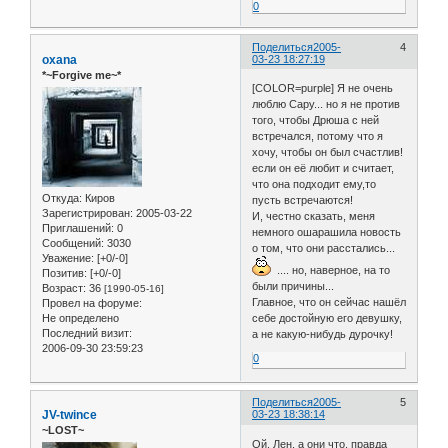
0
Поделиться
2005-
4
oxana
03-23 18:27:19
*~Forgive me~*
[COLOR=purple] Я не очень
люблю Сару... но я не против
того, чтобы Дрюша с ней
встречался, потому что я
хочу, чтобы он был счастлив!
если он её любит и считает,
что она подходит ему,то
Откуда:
Киров
пусть встречаются!
Зарегистрирован
: 2005-03-22
И, честно сказать, меня
Приглашений:
0
немного ошарашила новость
Сообщений:
3030
о том, что они расстались...
Уважение:
[+0/-0]
.... но, наверное, на то
Позитив:
[+0/-0]
были причины...
Возраст:
36
[1990-05-16]
Главное, что он сейчас нашёл
Провел на форуме:
Не определено
себе достойную его девушку,
Последний визит:
а не какую-нибудь дурочку!
2006-09-30 23:59:23
0
Поделиться
2005-
5
JV-twince
03-23 18:38:14
~LOST~
Ой, Лен, а они что, правда