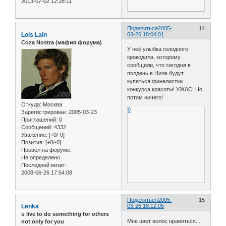
2013-07-02 12:28:11
Поделиться
2005-
14
Lois Lain
03-26 18:04:01
Coza Nostra (мафия форума)
У неё улыбка голодного
крокодила, которому
сообщили, что сегодня в
полдень в Ниле будут
купаться финалистки
конкурса красоты! УЖАС! Но
потом ничего!
Откуда:
Москва
0
Зарегистрирован
: 2005-03-23
Приглашений:
0
Сообщений:
4332
Уважение:
[+0/-0]
Позитив:
[+0/-0]
Провел на форуме:
Не определено
Последний визит:
2008-06-26 17:54:08
Поделиться
2005-
15
Lenka
03-26 18:12:05
u live to do something for others
Мне цвет волос нравиться...
not only for you