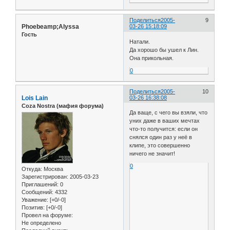
Поделиться
2005-
9
Phoebeamp;Alyssa
03-26 15:18:09
Гость
Натали.
Да хорошо бы ушел к Лин.
Она прикольная.
0
Поделиться
2005-
10
Lois Lain
03-26 16:38:08
Coza Nostra (мафия форума)
Да ваще, с чего вы взяли, что
уних даже в ваших мечтах
что-то получится: если он
снялся один раз у неё в
клипе, это совершенно
ничего не значит!
0
Откуда:
Москва
Зарегистрирован
: 2005-03-23
Приглашений:
0
Сообщений:
4332
Уважение:
[+0/-0]
Позитив:
[+0/-0]
Провел на форуме:
Не определено