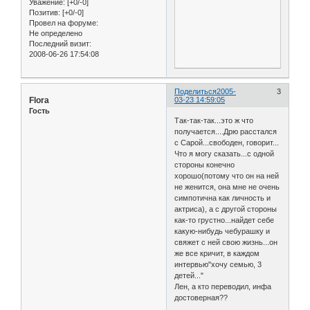
Уважение:
[+0/-0]
Позитив:
[+0/-0]
Провел на форуме:
Не определено
Последний визит:
2008-06-26 17:54:08
Поделиться
2005-
3
Flora
03-23 14:59:05
Гость
Так-так-так...это ж что
получается....Дрю расстался
с Сарой...свободен, говорит...
Что я могу сказать...с одной
стороны конечно
хорошо(потому что он на ней
не женится, она мне не очень
симпотична как личность и
актриса), а с другой стороны
как-то грустно...найдет себе
какую-нибудь чебурашку и
свяжет с ней свою жизнь...он
же все кричит, в каждом
интервью"хочу семью, 3
детей..."
Лен, а кто переводил, инфа
достоверная??