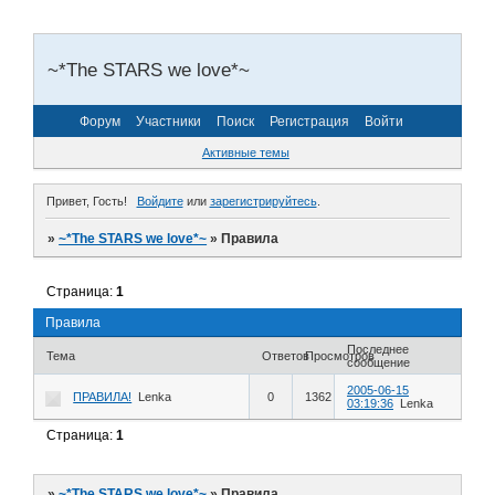
~*The STARS we love*~
Форум
Участники
Поиск
Регистрация
Войти
Активные темы
Привет, Гость!
Войдите
или
зарегистрируйтесь
.
»
~*The STARS we love*~
»
Правила
Страница:
1
Правила
Последнее
Тема
Ответов
Просмотров
сообщение
2005-06-15
ПРАВИЛА!
Lenka
0
1362
03:19:36
Lenka
Страница:
1
»
~*The STARS we love*~
»
Правила